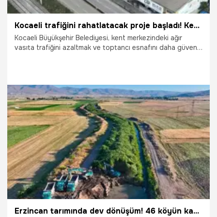
Kocaeli trafiğini rahatlatacak proje başladı! Kent merkezindeki o alan taşınıyor
Kocaeli Büyükşehir Belediyesi, kent merkezindeki ağır
vasıta trafiğini azaltmak ve toptancı esnafını daha güvenli
bir alana taşımak için önemli bir dönüşüm projesini hayata
geçiriyor. Başiskele'de oluşturulacak yeni ticaret
merkeziyle hem trafik yükünün hafifletilmesi hem de
modern ve afet standartlarına uygun bir çalışma alanı
oluşturulması hedefleniyor.
7.08.2026
Kocaeli
Erzincan tarımında dev dönüşüm! 46 köyün kaderi değişecek