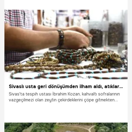
26.07.2026
Diyarbakır
Sivaslı usta geri dönüşümden ilham aldı, atıkları çöpe gitmekten kurtarıp sanat eserine dönüştürdü!
Sivas'ta tespih ustası İbrahim Kozan, kahvaltı sofralarının
vazgeçilmezi olan zeytin çekirdeklerini çöpe gitmekten
kurtarıp sanat eserine dönüştürüyor. Plastik şişelerin geri
dönüşüm teşviklerinden ilham alan usta, başlattığı
farkındalık projesiyle 100 adet zeytin çekirdeği getiren her
vatandaşa kendi el emeği olan doğal bileklikleri hediye
ediyor.