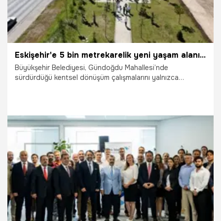
Eskişehir'e 5 bin metrekarelik yeni yaşam alanı: Konumu hafızalarda yer ediyor
Büyükşehir Belediyesi, Gündoğdu Mahallesi’nde
sürdürdüğü kentsel dönüşüm çalışmalarını yalnızca
binaların yenilenmesiyle sınırlı tutmuyor. Bölgenin sosyal
yaşamına değer katacak Gündoğdu Parkı, modern
donatıları ve nitelikli yeşil alanlarıyla mahalleye yeni bir
nefes olacak.
1.08.2026
Eskişehir