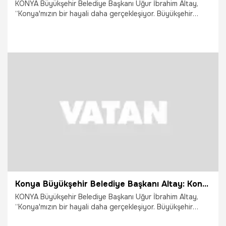
KONYA Büyükşehir Belediye Başkanı Uğur İbrahim Altay,
“Konya'mızın bir hayali daha gerçekleşiyor. Büyükşehir
tarihinin en büyük kentsel dönüşüm projesinde çok önemli
bir dönüm noktasına ulaştık. Türk Silahlı Kuvvetlerimize
Ankara yolu üzerinde kazandırdığımız, Türkiye'nin en
modern tesislerine büyük taşınma başladı” dedi.
30.07.2026
Konya
Konya Büyükşehir Belediye Başkanı Altay: Konya'mızın bir hayali daha gerçekleşiyor
KONYA Büyükşehir Belediye Başkanı Uğur İbrahim Altay,
“Konya'mızın bir hayali daha gerçekleşiyor. Büyükşehir
tarihinin en büyük kentsel dönüşüm projesinde çok önemli