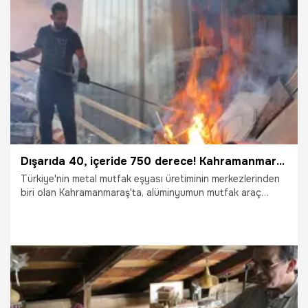
30.07.2026
Antalya
Dışarıda 40, içeride 750 derece! Kahramanmaraşlı ustalar ateşin başında alın teri döküyor
Türkiye'nin metal mutfak eşyası üretiminin merkezlerinden
biri olan Kahramanmaraş'ta, alüminyumun mutfak araç
gereçlerine dönüşüm serüveni yüksek sıcaklık altında
çalışan döküm ustalarının alın teriyle gerçekleşiyor. Yaz
aylarında hava sıcaklığının 40 dereceyi aştığı kentte,
eritme ocaklarının karşısında ter döken ustalar, yüzlerce
derecelik sıcaklığa aldırış etmeden üretimi aralıksız
sürdürüyor.
29.07.2026
Gündem