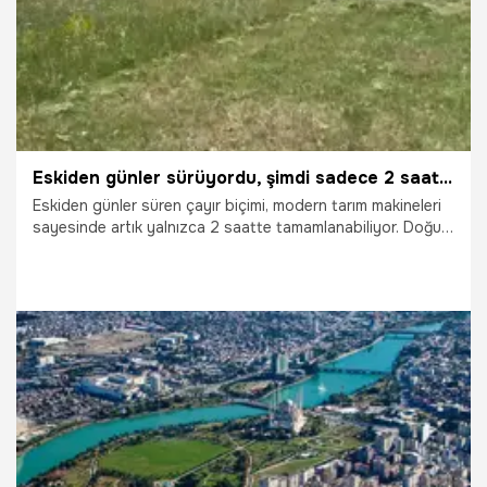
Eskiden günler sürüyordu, şimdi sadece 2 saatte bitiyor! Doğu Anadolu'nda çayır biçiminde büyük dönüşüm
Eskiden günler süren çayır biçimi, modern tarım makineleri
sayesinde artık yalnızca 2 saatte tamamlanabiliyor. Doğu
Anadolu'nda yağışlar nedeniyle gecikmeli başlayan çayır
biçim sezonunda üreticiler, teknolojinin sağladığı hız
sayesinde kaybettikleri zamanı telafi ederek kışlık hayvan
yemi hazırlıklarını aralıksız sürdürüyor.
21.07.2026
Gündem