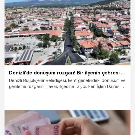
4.08.2026
Gündem
Denizli'de dönüşüm rüzgarı! Bir ilçenin çehresi değişiyor, dev üstyapı hamlesi...
Denizli Büyükşehir Belediyesi, kent genelindeki dönüşüm ve
yenileme rüzgarını Tavas ilçesine taşıdı. Fen İşleri Dairesi
Başkanlığı ekipleri; Tavas’ın ana arterlerinden Hükümet
Caddesi, Karakol Caddesi, Necip Savcı Caddesi ve Muğla
Caddesi’nde altyapı çalışmalarının tamamlanmasının
ardından sıcak asfalt serimini gerçekleştirdi.
2.08.2026
Denizli