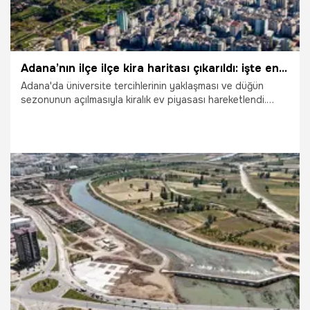
Adana’nın ilçe ilçe kira haritası çıkarıldı: işte en uygun bölgeler!
Adana'da üniversite tercihlerinin yaklaşması ve düğün
sezonunun açılmasıyla kiralık ev piyasası hareketlendi.
Çukurova’dan Sarıçam’a, Yüreğir’den Seyhan’a ilçe ilçe
güncel kira haritası çıkarılırken; emlak uzmanları Ağustos
sonu ve Eylül başında yaşanacak fiyat artışlarına karşı ev
arayanlara kritik uyarılarda bulundu.
21.07.2026
Adana