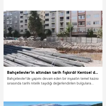
uygulanacağını açıkladı. Kesintiler 5 Ağustos gecesi
başlayacak ve bazı bölgelerde 20 saate, Ümraniye'de ise
14 saate kadar sürecek. İşte detaylar...
4.08.2026
Gündem
Bahçelievler'in altından tarih fışkırdı! Kentsel dönüşüm kazısında işçiler buldu
Bahçelievler'de yapımı devam eden bir inşaatın temel kazısı
sırasında tarihi nitelik taşıdığı değerlendirilen bulgulara
rastlandı. İnşaat çalışmaları durduruldu. İnşaat
çalışmalarının devam edip etmeyeceğine yapılacak
değerlendirmeler sonrası karar verilecek.