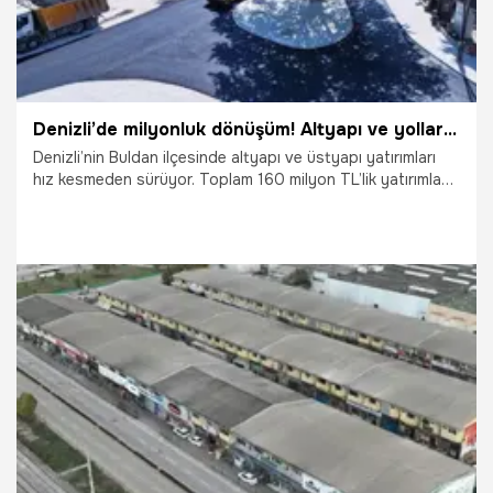
Denizli’de milyonluk dönüşüm! Altyapı ve yollar baştan sona yenileniyor
Denizli’nin Buldan ilçesinde altyapı ve üstyapı yatırımları
hız kesmeden sürüyor. Toplam 160 milyon TL’lik yatırımla
yağmur suyu, içme suyu ve kanalizasyon hatları
yenilenirken, ilçe merkezindeki yollar da asfaltlanarak
modern ve güvenli hale getiriliyor.
8.08.2026
Denizli