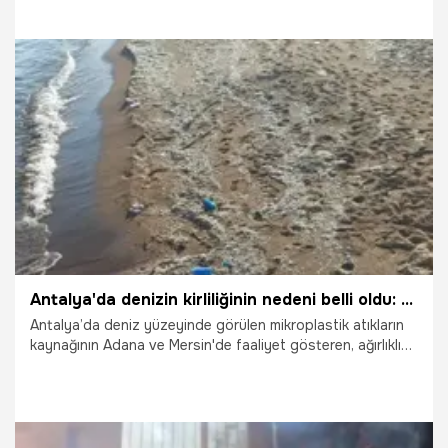
bir dönüm noktasına ulaştık. Türk Silahlı Kuvvetlerimize
Ankara yolu üzerinde kazandırdığımız, Türkiye'nin en
modern tesislerine büyük taşınma başladı” dedi.
30.07.2026
Vatan TV
Antalya'da denizin kirliliğinin nedeni belli oldu: Deniz yüzeyinde görülüyor
Antalya’da deniz yüzeyinde görülen mikroplastik atıkların
kaynağının Adana ve Mersin'de faaliyet gösteren, ağırlıklı
olarak Avrupa menşeili ithal plastik atıkları işleyen geri
dönüşüm tesisleri olduğunu ileri sürdü.