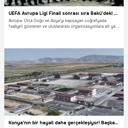
UEFA Avrupa Ligi Finali sonrası sıra Bakü’deki F1 yarışına alt yapı desteğinde
Avrupa, Orta Doğu ve Asya'yı kapsayan coğrafyada
faaliyet gösteren ve uluslararası organizasyonlara alt yapı
desteği de sunan Macaristan merkezli Türk Telekom
International, şimdi de Eylül ayında gerçekleştirilecek
Formula 1 Bakü Grand Prix’sine hazırlanıyor.
31.07.2026
Bilim ve Teknoloji
Konya'nın bir hayali daha gerçekleşiyor! Başkan Altay: Projede çok önemli bir dönüm noktasına ulaştık