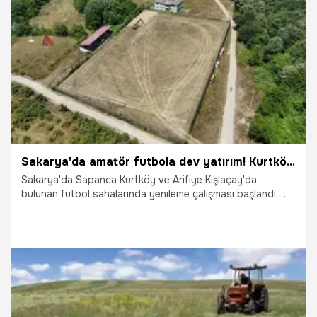
25.07.2026
Sivas
Sakarya'da amatör futbola dev yatırım! Kurtköy ve Kışlaçay'da büyük dönüşüm
Sakarya'da Sapanca Kurtköy ve Arifiye Kışlaçay'da
bulunan futbol sahalarında yenileme çalışması başlandı.
Çalışmalar kapsamında iki tesis, FIFA standartlara uygun
hale getirilerek amatör futbol müsabakalarına hazır hale
getirilecek.
22.07.2026
Şampiy10