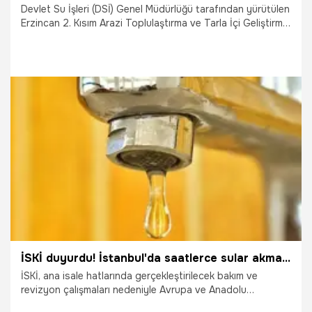
Devlet Su İşleri (DSİ) Genel Müdürlüğü tarafından yürütülen
Erzincan 2. Kısım Arazi Toplulaştırma ve Tarla İçi Geliştirme
Hizmetleri (AT ve TİGH) Projesi kapsamında yaklaşık 30 bin
hektarlık alanda çalışmalar devam ediyor.
5.08.2026
Gündem
İSKİ duyurdu! İstanbul'da saatlerce sular akmayacak: İşte su kesintisi yaşanacak ilçeler
İSKİ, ana isale hatlarında gerçekleştirilecek bakım ve
revizyon çalışmaları nedeniyle Avrupa ve Anadolu
yakasında çok sayıda ilçede planlı su kesintisi