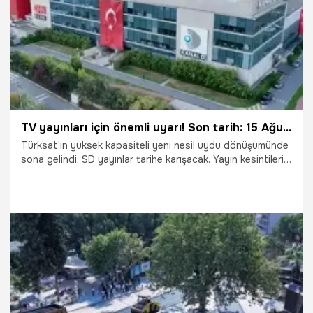
TV yayınları için önemli uyarı! Son tarih: 15 Ağustos
Türksat’ın yüksek kapasiteli yeni nesil uydu dönüşümünde
sona gelindi. SD yayınlar tarihe karışacak. Yayın kesintileri
azalacak, görüntü kalitesi yükselecek. Türk televizyonları
geniş kapsama alanı sayesinde dünyanın daha fazla
ülkesine ulaşacak. Süreci değerlendiren D-Smart Genel
Müdür Yardımcısı İsmail Yıldırım: 15 Ağustos yayıncılığımız
için tarihi bir dönemeç olacak.
8.08.2026
Magazin