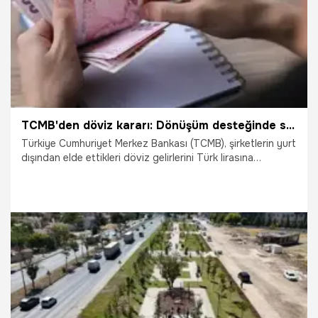
TCMB'den döviz kararı: Dönüşüm desteğinde süre ve kurallar değişti!
Türkiye Cumhuriyet Merkez Bankası (TCMB), şirketlerin yurt
dışından elde ettikleri döviz gelirlerini Türk lirasına
çevirmelerini teşvik etmek amacıyla uyguladığı "Döviz
Dönüşüm Desteği" sisteminde kapsamlı bir revizyona gitti.
Resmî Gazete'de yayımlanan yeni tebliğ ile uygulamanın
süresi 31 Ocak 2027 tarihine kadar uzatılırken, destekten
yararlanma kriterleri ve denetim mekanizmaları önemli
ölçüde sıkılaştırıldı.
1.08.2026
Ekonomi