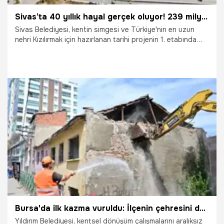
Sivas’ta 40 yıllık hayal gerçek oluyor! 239 milyon liralık kızılırmak projesinde dev adım
Sivas Belediyesi, kentin simgesi ve Türkiye'nin en uzun
nehri Kızılırmak için hazırlanan tarihi projenin 1. etabında
sahadaki çalışmalara başladı. Sivas Belediye Başkanı Adem
Uzun, 239 milyon lira ihale bedeliyle yürütülen ve kentin
çehresini tamamen değiştirecek olan projeyi yıl sonuna
kadar tamamlamayı hedeflediklerini müjdeledi.
20.07.2026
Sivas
Bursa'da ilk kazma vuruldu: İlçenin çehresini değiştirecek dönüşüm başladı
Yıldırım Belediyesi, kentsel dönüşüm çalışmalarını aralıksız