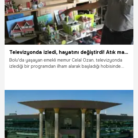
Televizyonda izledi, hayatını değiştirdi! Atık malzemelerle 150'den fazla eser üretti
Bolu'da yaşayan emekli memur Celal Ozan, televizyonda
izlediği bir programdan ilham alarak başladığı hobisinde
atık karton, plastik, ahşap ve inşaat malzemelerini
değerlendirdi. Son 5 yılda 150'den fazla minyatür eser
üreten Ozan, hem geri dönüşüme katkı sağlıyor hem de
üretmenin kendisine moral ve motivasyon verdiğini
söylüyor.
29.07.2026
Gündem