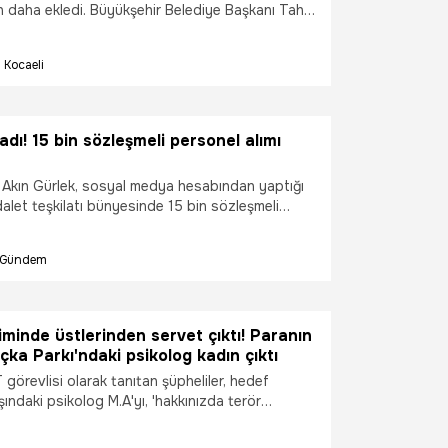
n daha ekledi. Büyükşehir Belediye Başkanı Tahir
ülüğünde hizmete açılan Anne Şehir Yaşam
zca bir yaşam alanı değil; kadınların, çocukların
Kocaeli
nı çatı altında nefes alabildiği, sosyal hayatın
kilde katılım sağlayabildiği yeni nesil bir yaşam
tasarlandı.
adı! 15 bin sözleşmeli personel alımı
 Akın Gürlek, sosyal medya hesabından yaptığı
alet teşkilatı bünyesinde 15 bin sözleşmeli
 yapılacağını açıkladı.
Gündem
iminde üstlerinden servet çıktı! Paranın
ka Parkı'ndaki psikolog kadın çıktı
T görevlisi olarak tanıtan şüpheliler, hedef
aşındaki psikolog M.A'yı, 'hakkınızda terör
ar' diyerek yaklaşık 10 milyon lira dolandırdı.
ın ve dövizleri almak için dolandırdıkları kadını