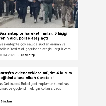
Gaziantep'te hareketli anlar: 5 kişiyi
rehin aldı, polise ateş açtı
Gaziantep'te çok sayıda suçtan aranan ve
polisin ‘teslim ol' çağrılarına ateşle karşılık veren
şahıs, 5 kişiyi rehin aldı. Rehinelerden sevgilisini
10.04.2026
Gaziantep
topuğundan yaralayan, diğerlerini ise daha
sonra serbest bırakan şahıs, uzman psikolog
tarafından ikna edilerek teslim oldu. Şahsın,
raş'ta evleneceklere müjde: 4 kurum
teslim olduktan sonraki rahat tavırları ve sigara
 eğitimi alana nikah ücretsiz!
yakması dikkat çekti.
 Onikişubat Belediyesi, toplumun temel taşı
rumak ve güçlendirmek için kolları sıvadı.
nı Hanifi Toptaş’ın vizyon projelerinden biri
emisi", kurumlar arası dev bir iş birliğiyle
Gündem
. Evlenecek çiftlere manevi rehberlikten sağlıklı