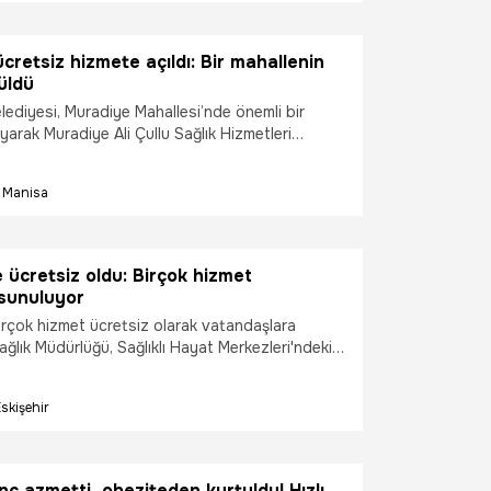
im becerilerinden bağımlılıkla mücadeleye kadar
pazede eğitim sunacak olan akademi, katılan
 kolaylıklar sağlıyor. Akademi eğitimini
cretsiz hizmete açıldı: Bir mahallenin
an nikah ücreti alınmayacağı müjdesi, evlilik
üldü
i gençlerde büyük heyecan yarattı.
ediyesi, Muradiye Mahallesi’nde önemli bir
layarak Muradiye Ali Çullu Sağlık Hizmetleri
zmete açtı. Merkezde fizyoterapist, psikolog ve
tandaşlara ücretsiz danışmanlık hizmeti vermeye
Manisa
e ücretsiz oldu: Birçok hizmet
sunuluyor
birçok hizmet ücretsiz olarak vatandaşlara
Sağlık Müdürlüğü, Sağlıklı Hayat Merkezleri'ndeki
r açıklama yaptı.
skişehir
nç azmetti, obeziteden kurtuldu! Hızlı