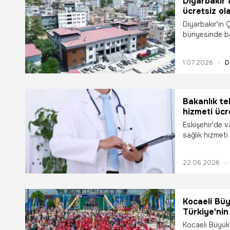
Diyarbakır’
ücretsiz ol
Diyarbakır'ın Ç
bünyesinde bar
1.07.2026
D
Bakanlık tek
hizmeti ücr
Eskişehir'de v
sağlık hizmeti 
22.06.2026
Kocaeli Büy
Türkiye'nin
Kocaeli Büyükş