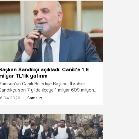
Başkan Sandıkçı açıkladı: Canik'e 1,6
milyar TL'lik yatırım
Samsun'un Canik Belediye Başkanı İbrahim
Sandıkçı, son 7 yılda ilçeye 1 milyar 609 milyon
595 bin liralık yatırım kazandırdıklarını açıkladı.
16.04.2026
Samsun