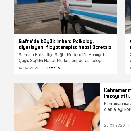
sağlamaya çalışmak, çocukları korkutarak sizden
uzaklaştırır ve gelişimlerini geriletir!
Bafra’da büyük imkan: Psikolog,
diyetisyen, fizyoterapist hepsi ücretsiz
Samsun Bafra İlçe Sağlık Müdürü Dr. Hamiyet
Çaylı, Sağlıklı Hayat Merkezlerinde psikolog,
diyetisyen ve fizyoterapist başta olmak üzere
14.04.2026
Samsun
birçok branşta hizmetlerin ücretsiz olarak
sunulduğunu belirterek vatandaşları bu
imkanlardan yararlanmaya davet etti.
Kahramanma
imzayı attı,
Kahramanmaraş
olan aileyi ko
Belediye Başka
olan "Aile Akad
26.03.2026
kapılarını açtı