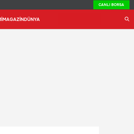
CANLI BORSA
İ
MAGAZİN
DÜNYA
Ara