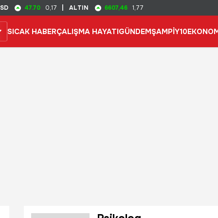
47.70
6607,46
SD
0,17
|
ALTIN
1,77
SICAK HABER
ÇALIŞMA HAYATI
GÜNDEM
ŞAMPİY10
EKONOM