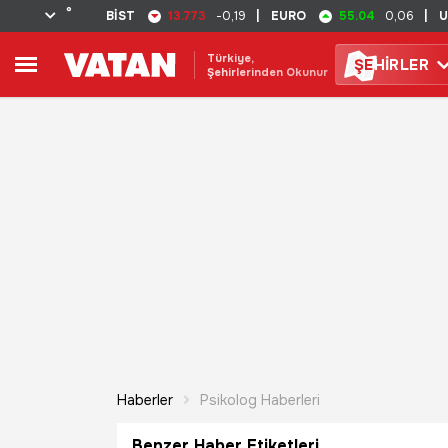
°
13.773
55.04
BİST
-0,19
|
EURO
0,06
|
U
Türkiye,
ŞE
HİRLER
Şehirlerinden Okunur
Haberler
Psikolog Haberleri
Benzer Haber Etiketleri