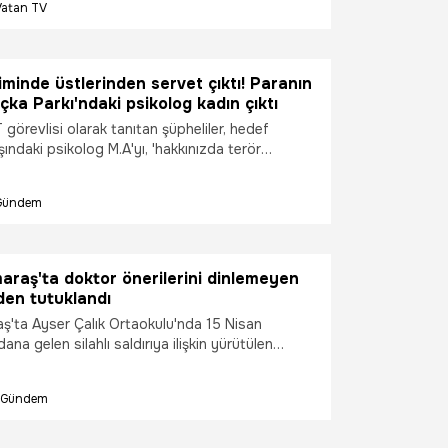
Vatan TV
rkı'nda bekledikleri anlar güvenlik kamerasına
iminde üstlerinden servet çıktı! Paranın
ka Parkı'ndaki psikolog kadın çıktı
T görevlisi olarak tanıtan şüpheliler, hedef
aşındaki psikolog M.A'yı, 'hakkınızda terör
ar' diyerek yaklaşık 10 milyon lira dolandırdı.
ın ve dövizleri almak için dolandırdıkları kadını
Gündem
rkı'nda bekledikleri anlar güvenlik kamerasına
raş'ta doktor önerilerini dinlemeyen
den tutuklandı
'ta Ayser Çalık Ortaokulu'nda 15 Nisan
ana gelen silahlı saldırıya ilişkin yürütülen
layın faili İsa Aras Mersinli'nin annesi ihmali
ekçesiyle tutuklandı.
Gündem