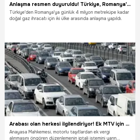
Anlaşma resmen duyuruldu! Türkiye, Romanya'ya günlük 4 milyon metreküpe kadar doğal gaz ihraç edecek
Türkiye'den Romanya'ya günlük 4 milyon metreküpe kadar
doğal gaz ihracatı için iki ülke arasında anlaşma yapıldı.
27.09.2023
Ekonomi
Arabası olan herkesi ilgilendiriyor! Ek MTV için yarın kritik gün
Anayasa Mahkemesi, motorlu taşıtlardan ek vergi
alınmasını öngören düzenlemenin iptali istemini yarın