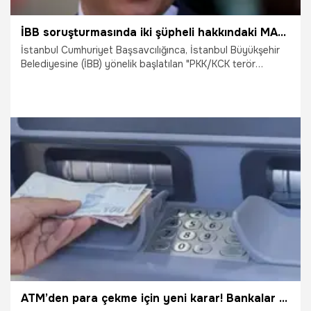
İBB soruşturmasında iki şüpheli hakkındaki MASAK raporuna ulaşıldı
İstanbul Cumhuriyet Başsavcılığınca, İstanbul Büyükşehir
Belediyesine (İBB) yönelik başlatılan "PKK/KCK terör
örgütüne yardım" soruşturması kapsamında şüpheliler
Azad Barış ve Ebru Özdemir'e ilişkin hazırlanan MASAK
raporuna ulaşıldı.
21.03.2025
Gündem
ATM’den para çekme için yeni karar! Bankalar harekete geçti