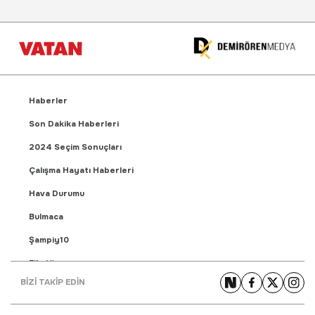
Haberler
Son Dakika Haberleri
2024 Seçim Sonuçları
Çalışma Hayatı Haberleri
Hava Durumu
Bulmaca
Şampiy10
Fikstür
BİZİ TAKİP EDİN
Puan Durumu
Gündem Haberleri