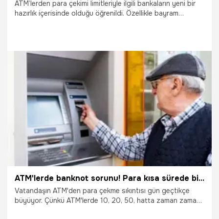
ATM’lerden para çekimi limitleriyle ilgili bankaların yeni bir
hazırlık içerisinde olduğu öğrenildi. Özellikle bayram
süreçlerinde vatandaşların nakit ihtiyacını giderebilmek ve
mağduriyetlerin önüne geçebilmek amacıyla ATM’lerde para
çekimi limitlerinde güncellemeye gidilecek. İşte detaylar...
21.03.2025
Ekonomi
ATM'lerde banknot sorunu! Para kısa sürede bitiyor, işte nedeni
Vatandaşın ATM'den para çekme sıkıntısı gün geçtikçe
büyüyor. Çünkü ATM'lerde 10, 20, 50, hatta zaman zaman
100 liralık banknot bulunmuyor. Para yatırmak istediğiniz