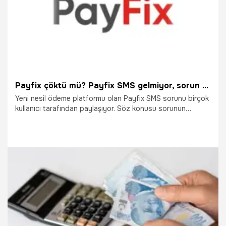
Payfix çöktü mü? Payfix SMS gelmiyor, sorun mu var? Payfix para çekme sorunu
Yeni nesil ödeme platformu olan Payfix SMS sorunu birçok
kullanıcı tarafından paylaşıyor. Söz konusu sorunun
ardından vatandaşlar arama motorlarına yönelerek Payfix
çöktü mü, Payfix’de sorun mu? Sorularına yanıt arıyor.
7.05.2024
Gündem