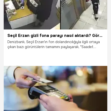
Seçil Erzan gizli fona parayı nasıl aktardı? Görüntüler ortaya çıktı, Denizbank'tan yeni açıklama
Denizbank, Seçil Erzan'ın fon dolandırıcılığıyla ilgili ortaya
çıkan bazı görüntülerin tamamını paylaşarak, "Saadet
zincirine bankada teslim edildiği iddia edilen bir kısım
paralar, iddianın aksine banka kayıtlarından nakit ödeme
yoluyla çıkarılarak "sistem" olarak adlandırılan
organizasyona teslim edilmektedir" denildi. Denizbank'tan
yapılan açıklamada, "İlgili kamera kayıtları, Bankamıza
yatırılan bir paraya değil aksine bir hesap sahibinin,
hesabından nakit çekme işlemine aittir" denildi.
2.12.2023
Gündem