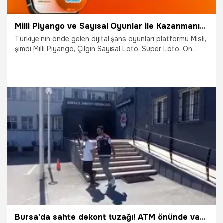
Milli Piyango ve Sayısal Oyunlar ile Kazanmanın Tutkusu Misli’de!
Türkiye’nin önde gelen dijital şans oyunları platformu Misli,
şimdi Milli Piyango, Çılgın Sayısal Loto, Süper Loto, On
Numara, Şans Topu ve Hızlı On gibi popüler çekiliş
oyunlarını da üyeleriyle buluşturuyor. Misli üyeleri tüm
çekiliş oyunlarına tek tıkla katılım sağlayarak kazanma
heyecanını diledikleri an yaşayabiliyor.
11.10.2025
İddaa
Bursa'da sahte dekont tuzağı! ATM önünde vatandaşları dakikalar içerisinde ikna etti, kıskıvrak yakalandı