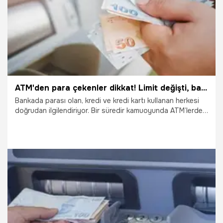
ATM'den para çekenler dikkat! Limit değişti, bankalar art arda duyurdu
Bankada parası olan, kredi ve kredi kartı kullanan herkesi
doğrudan ilgilendiriyor. Bir süredir kamuoyunda ATM’lerden
para çekme limitlerinin yükseltileceğine dair haberler
gündeme düşmüştü. Bankalarda 10 bin TL olan para çekme
limit zaman içerisinde bir hayli düşük kalmıştı. Pek çok
banka ATM üzerinden para çekimi limitlerinde değişikliğe
gitti. İşte detaylar...
16.04.2025
Ekonomi