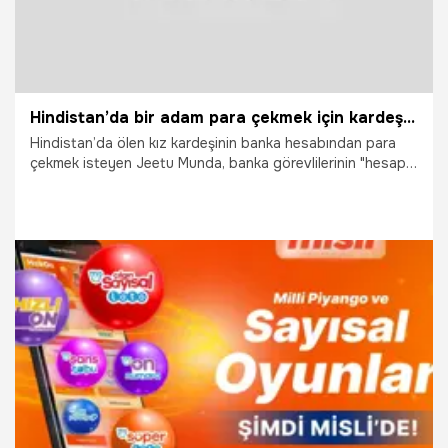
Hindistan’da bir adam para çekmek için kardeşinin iskeletiyle bankaya gitti
Hindistan’da ölen kız kardeşinin banka hesabından para
çekmek isteyen Jeetu Munda, banka görevlilerinin "hesap
sahibini getirin" demesi üzerine mezarı açarak kardeşinin
iskeleti ile bankaya gitti.
28.04.2026
Vatan TV