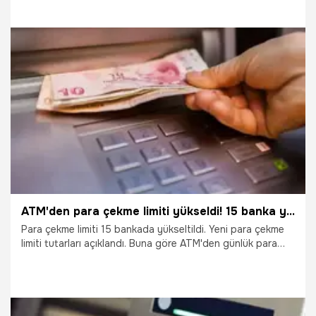
zaman da küçük banknotları kabul etmiyor ATM'ler. Günlük
para çekme limitinin artması da ATM'lerdeki paranın kısa
sürede bitmesine neden oluyor. İşte uzman ve tüketici
gözünden ATM çilesi...
2.01.2025
Ekonomi
ATM'den para çekme limiti yükseldi! 15 banka yeni rakamı duyurdu
Para çekme limiti 15 bankada yükseltildi. Yeni para çekme
limiti tutarları açıklandı. Buna göre ATM'den günlük para
çekme limiti 20.000 TL'yi buldu. Peki hangi bankanın ne
kadar günlük para çekme limiti var?