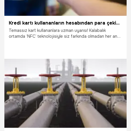
Kredi kartı kullananların hesabından para çekiyorlar! Akılalmaz yöntem
Temassız kart kullananlara uzman uyarısı! Kalabalık
ortamda ‘NFC’ teknolojisiyle siz farkında olmadan her an
kartınızdan para çekebilirler. Tedbir olarak kartlarınızı
korumalı cüzdanlarda saklayın, kalabalık ortamlara
girdiğinizde de uyanık olun.
20.10.2023
Ekonomi