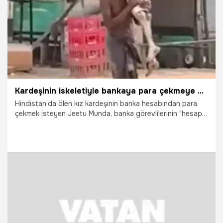
Kardeşinin iskeletiyle bankaya para çekmeye gitti
Hindistan’da ölen kız kardeşinin banka hesabından para
çekmek isteyen Jeetu Munda, banka görevlilerinin "hesap
sahibini getirin" demesi üzerine mezarı açarak kardeşinin
iskeleti ile bankaya gitti.
28.04.2026
Dünya