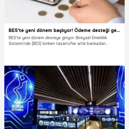
BES'te yeni dönem başlıyor! Ödeme desteği geliyor, biriken parayı çekebilirsiniz
BES'te yeni dönem devreye giriyor. Bireysel Emeklilik
Sistemi’nde (BES) biriken tasarruflar artık bankadan
çekilebilecek. Yeni düzenleme 1 Temmuz 2024 tarihi
itibarıyla başlayacak. İşte yeni düzenlemenin detayları...
14.04.2024
Ekonomi