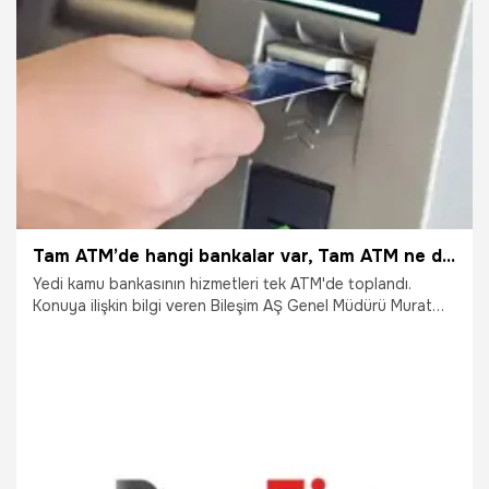
24.06.2024
Ekonomi
Tam ATM’de hangi bankalar var, Tam ATM ne demek? Tam ATM para kesiyor mu?
Yedi kamu bankasının hizmetleri tek ATM'de toplandı.
Konuya ilişkin bilgi veren Bileşim AŞ Genel Müdürü Murat
Akseven, "Üye bankaların müşterileri şu an için 5 bin 600,
yakın bir tarihte 19 bin TAM ATM'sine erişebilme ve işlem
yapabilme imkanı elde edecekler" dedi. Peki, TAM ATM
hangi bankalarda var, TAM ATM nedir, ne demek? Tam ATM
para kesiyor mu?
11.05.2024
Ekonomi