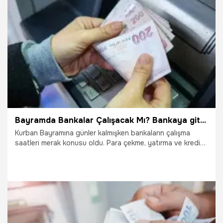
4.06.2025
Ekonomi
Bayramda Bankalar Çalışacak Mı? Bankaya gitmeden dikkat!
Kurban Bayramına günler kalmışken bankaların çalışma
saatleri merak konusu oldu. Para çekme, yatırma ve kredi
gibi işlemlerini gerçekleştirecek olanlar bayramda
bankaların açık olma durumunu sorgulamaya başladı.
Kurban Bayramı'nda bankalar çalışacak mı?
2.06.2025
Gündem