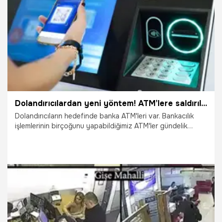
27.02.2024
Ekonomi
Dolandırıcılardan yeni yöntem! ATM’lere saldırılar arttı: QR kodla işlem yapmak güvenli mi?
Dolandırıcıların hedefinde banka ATM'leri var. Bankacılık
işlemlerinin birçoğunu yapabildiğimiz ATM'ler gündelik
hayatı kolaylaştırsa da bazı riskleri de beraberinde getirdi.
Özellikle pandemi sonrası dolandırıcıların ATM’lere yönelik
saldırıları daha da arttı. Hem sosyal medyada hem de
çözüm platformlarında ATM dolandırıcılıklarıyla ilgili onlarca
şikâyet bulunuyor. Peki dolandırıcılar hangi yöntemleri
kullanıyor? Kullanıcılar nelere dikkat etmeli? QR kod ile işlem
yapılması güvenilir mi? Uzmanlar hurriyet.com.tr’ye anlattı.
12.12.2023
Gündem