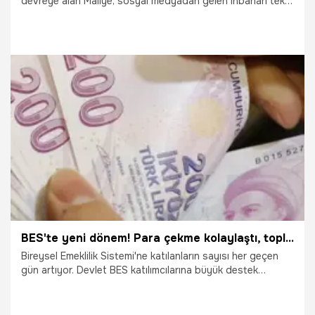
devreye alan Maliye, sosyal medyadan gelen ihbarları tek
tek dikkate alıyor.
9.04.2024
Ekonomi
BES'te yeni dönem! Para çekme kolaylaştı, toplu ödeme için sistemden çıkmaya gerek kalmadı
Bireysel Emeklilik Sistemi'ne katılanların sayısı her geçen
gün artıyor. Devlet BES katılımcılarına büyük destek
sağlıyor. Bireysel Emeklilik Sistemi Hakkında Yönetmelik’te
yapılan bir değişiklikle BES katılımcıları için kolay kredi
kullanımının yolu açıldı. BES'te kısmen ödeme hakkında