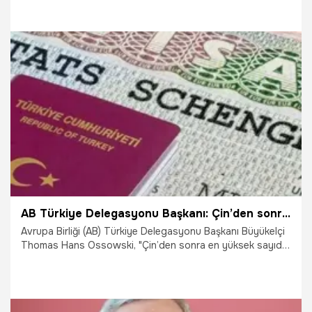
19.05.2025
Gündem
AB Türkiye Delegasyonu Başkanı: Çin’den sonra en yüksek sayıda Schengen vizesini Türk vatandaşları alıyor
Avrupa Birliği (AB) Türkiye Delegasyonu Başkanı Büyükelçi
Thomas Hans Ossowski, "Çin’den sonra en yüksek sayıda
Schengen vizesini Türk vatandaşları alıyor. Türkiye,
üzerinde mutabık kalınan ölçütleri karşıladığında, tüm aday
ülkelerde olduğu gibi, vizesiz seyahat mümkün
olabilecektir" dedi.