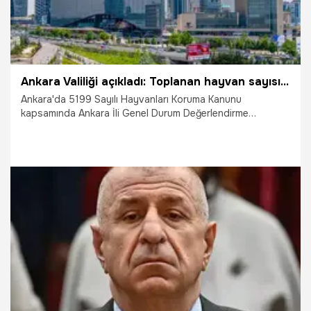
Ankara Valiliği açıkladı: Toplanan hayvan sayısı bakımından Ankara Türkiye genelinde birinci sırada
Ankara'da 5199 Sayılı Hayvanları Koruma Kanunu
kapsamında Ankara İli Genel Durum Değerlendirme
Toplantısı düzenlendi. Valilik, toplanan hayvan sayısı ve
yürütülen mücadele bakımından Ankara'nın Türkiye
genelinde birinci sırada yer aldığı açıkladı.
24.10.2025
Ankara