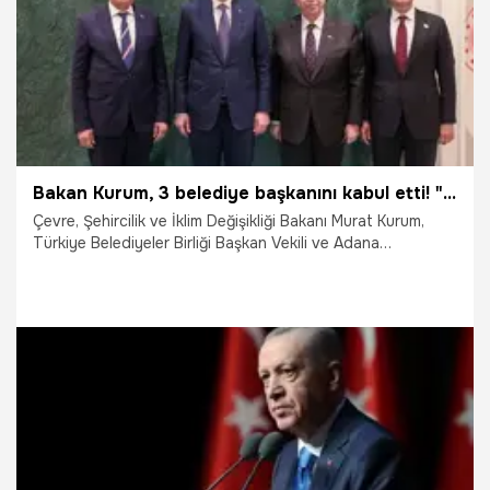
Bakan Kurum, 3 belediye başkanını kabul etti! "İş birliği içinde çalışmayı sürdüreceğiz"
Çevre, Şehircilik ve İklim Değişikliği Bakanı Murat Kurum,
Türkiye Belediyeler Birliği Başkan Vekili ve Adana
Büyükşehir Belediye Başkanı Zeydan Karalar, Ankara
Büyükşehir Belediye Başkanı Mansur Yavaş ve Balıkesir
Büyükşehir Belediye Başkanı Ahmet Akın'ı kabul etti.
5.05.2025
Gündem