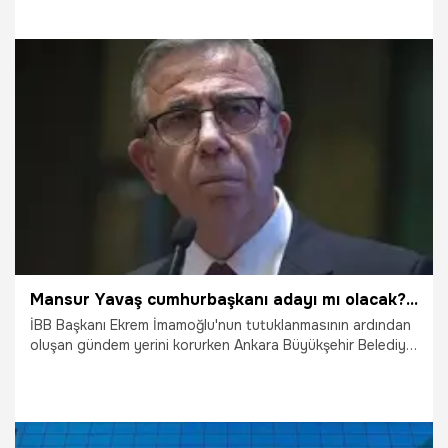
26.03.2025
Gündem
Mansur Yavaş cumhurbaşkanı adayı mı olacak? 'Bu benim son dönemim'
İBB Başkanı Ekrem İmamoğlu'nun tutuklanmasının ardından
oluşan gündem yerini korurken Ankara Büyükşehir Belediye
Başkanı Mansur Yavaş'tan dikkat çeken bir açıklama geldi.
Yavaş, ikinci döneminin sonunda belediye başkanlığı
görevini bırakacağını duyurdu. Peki Mansur Yavaş
cumhurbaşkanı adayı mı olacak?