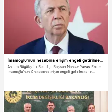
8.05.2025
Dünya
İmamoğlu'nun hesabına erişim engeli getirilmesinin ardından Mansur Yavaş'tan açıklama: Hesabım İmamoğlu adına kullanılacak
Ankara Büyükşehir Belediye Başkanı Mansur Yavaş, Ekrem
İmamoğlu'nun X hesabına erişim engeli getirilmesinin
ardından, 'Mansur Yavaş 2025' hesabının, erişim engeli
kaldırılana kadar İmamoğlu adına kullanılacağını açıkladı.
8.05.2025
Gündem