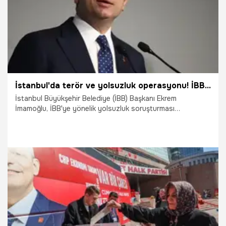
İstanbul'da terör ve yolsuzluk operasyonu! İBB Başkanı Ekrem İmamoğlu tutuklandı
İstanbul Büyükşehir Belediye (İBB) Başkanı Ekrem
İmamoğlu, İBB'ye yönelik yolsuzluk soruşturması
kapsamında tutuklandı. Terör suçlamasından yapılan
soruşturmada ise serbest bırakıldı. İmamoğlu’nun, ‘Kent
Uzlaşısı’ soruşturmasında kapsamında hakimlikte verdiği
ifadesi ortaya çıktı. İmamoğlu'nun kendisine yöneltilen
suçlamaları reddederek ifadesinde, "Hukuken ve vicdanen
tüm kumpas içerikli iddiaları reddediyorum. Tutuksuz
yargılanmayı talep ediyorum" dediği öğrenildi.
23.03.2025
Gündem