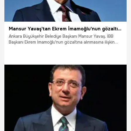
Mansur Yavaş'tan Ekrem İmamoğlu'nun gözaltına alınması sonrası ilk açıklama!
Ankara Büyükşehir Belediye Başkanı Mansur Yavaş, İBB
Başkanı Ekrem İmamoğlu'nun gözaltına alınmasına ilişkin
sosyal medya hesabından yaptığı açıklamada, "Bu ülkede
hukukun üstünlüğünü, demokrasiyi ve millet iradesini
savunan herkes bilmelidir ki seçilmiş bir belediye başkanına
yönelik bu girişimler asla ama asla kabul edilemez"
ifadelerini kullandı.
19.03.2025
Gündem