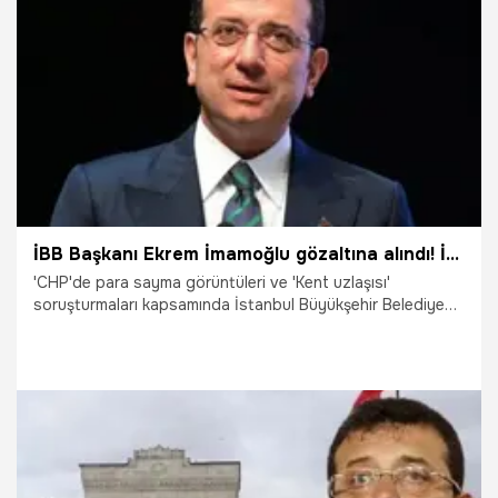
20.03.2025
Gündem
İBB Başkanı Ekrem İmamoğlu gözaltına alındı! İmamoğlu İnşaat'a el konuldu
'CHP'de para sayma görüntüleri ve 'Kent uzlaşısı'
soruşturmaları kapsamında İstanbul Büyükşehir Belediye
Başkanı Ekrem İmamoğlu, Murat Ongun, Tuncay Yılmaz,
Fatih Keleş, Ertan Yıldız, Şişli Belediye Başkanı Resul Emrah
Şahan, İBB Genel Sekter Yardımcısı Mahir Polat, Reform
Ensititüsü Başkanı Mehmet Ali Çalışkan'ın da aralarında
olduğu 106 şüpheli hakkında gözaltı kararı verildi. Ayrıca
MASAK raporları gereğince, İmamoğlu İnşaat'a Sulh Ceza
Hakimliği kararıyla el koydu.
19.03.2025
Gündem