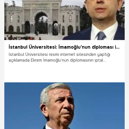
İstanbul Üniversitesi: İmamoğlu’nun diploması iptal edildi
İstanbul Üniversitesi resmi internet sitesinden yaptığı
açıklamada Ekrem İmamoğlu’nun diplomasının iptal
edildiğini duyurdu. Yazıda “Alınan karar ve bu karara
dayanak teşkil eden bütün bilgi ve belgeler İstanbul
Cumhuriyet Başsavcılığı’na ve YÖK’e ivedilikle
gönderilecektir” denildi.
19.03.2025
Gündem