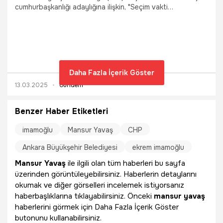
cumhurbaşkanlığı adaylığına ilişkin, "Seçim vakti
yaklaştığında eğer anketler bu şekilde olursa tekrar durumu
değerlendiririz." dedi.
Daha Fazla İçerik Göster
13.03.2025
Gündem
Benzer Haber Etiketleri
imamoğlu
Mansur Yavaş
CHP
Ankara Büyükşehir Belediyesi
ekrem imamoğlu
Mansur Yavaş
ile ilgili olan tüm haberleri bu sayfa
üzerinden görüntüleyebilirsiniz. Haberlerin detaylarını
okumak ve diğer görselleri incelemek istiyorsanız
haberbaşlıklarına tıklayabilirsiniz. Önceki
mansur yavaş
haberlerini görmek için Daha Fazla İçerik Göster
butonunu kullanabilirsiniz.