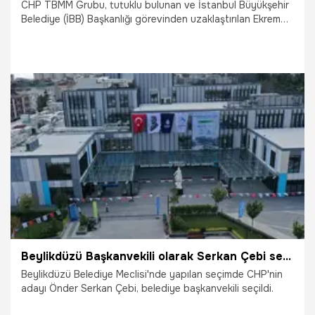
CHP TBMM Grubu, tutuklu bulunan ve İstanbul Büyükşehir
Belediye (İBB) Başkanlığı görevinden uzaklaştırılan Ekrem
İmamoğlu'nu, bir sonraki genel seçimde partinin
cumhurbaşkanı adayı olarak belirledi.
27.03.2025
Gündem
Beylikdüzü Başkanvekili olarak Serkan Çebi seçildi
Beylikdüzü Belediye Meclisi'nde yapılan seçimde CHP'nin
adayı Önder Serkan Çebi, belediye başkanvekili seçildi.