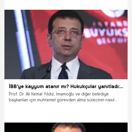
kapatılacaktır. Şu an hakkımda bir soruşturma yok, banka
hesaplarımı herkes inceleyebilir gerekirse kamuoyuna
açarım" dedi.
20.03.2025
Gündem
İBB'ye kayyum atanır mı? Hukukçular yanıtladı: Kuvvetle muhtemel
Prof. Dr. Ali Kemal Yıldız, İmamoğlu ve diğer belediye
başkanları için muhtemel görevden alma sürecinin nasıl
işleyeceğine dair konuştu.