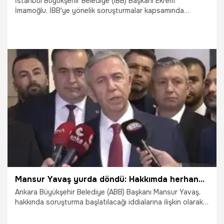
İstanbul Büyükşehir Belediye (İBB) Başkanı Ekrem
İmamoğlu, İBB'ye yönelik soruşturmalar kapsamında
tutuklanması talebiyle nöbetçi sulh ceza hakimliğine sevk
edildi. Ekrem İmamoğlu, kimlik tespitiyle başlayan sorguda
yaklaşık 2 saat savunma yaptı. Diğer şüphelilerin de
işlemleri bittikten sonra kararlar açıklanmaya başladı.
23.03.2025
Gündem
Mansur Yavaş yurda döndü: Hakkımda herhangi bir soruşturma yok
Ankara Büyükşehir Belediye (ABB) Başkanı Mansur Yavaş,
hakkında soruşturma başlatılacağı iddialarına ilişkin olarak,
“Hakkımda 109 tane şikayet yapıldı, bunların 101’i mülkiye
müfettişleri tarafından kapatıldı. Geri kalan şikayetler de