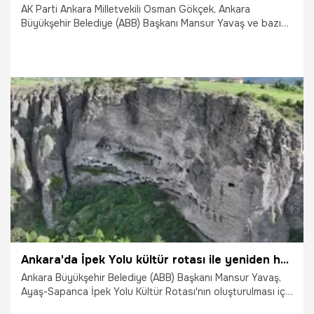
AK Parti Ankara Milletvekili Osman Gökçek, Ankara
Büyükşehir Belediye (ABB) Başkanı Mansur Yavaş ve bazı
belediye yetkilileri hakkında "suç işlemek amacıyla örgüt
kurmak", "ihaleye fesat karıştırma" ve "rüşvet" iddiasıyla
suç duyurusunda bulundu.
20.05.2025
Gündem
Ankara'da İpek Yolu kültür rotası ile yeniden hayat buluyor
Ankara Büyükşehir Belediye (ABB) Başkanı Mansur Yavaş,
Ayaş-Sapanca İpek Yolu Kültür Rotası'nın oluşturulması için
UNESCO'ya başvuracaklarını bildirdi.