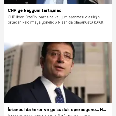
CHP’ye kayyum tartışması
CHP lideri Özel’in, partisine kayyum atanması olasılığını
ortadan kaldırmaya yönelik 6 Nisan’da olağanüstü kurultay
kararı aldığını açıklamasının ardından AK Parti ve MHP’den,
CHP liderinin bu konuda yetkisi olamayacağı itirazı geldi.
23.03.2025
Gündem
İstanbul'da terör ve yolsuzluk operasyonu... Hakimlik sorgusu bitti! İBB Başkanı Ekrem İmamoğlu için karar bekleniyor