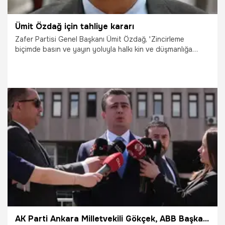
Ümit Özdağ için tahliye kararı
Zafer Partisi Genel Başkanı Ümit Özdağ, 'Zincirleme
biçimde basın ve yayın yoluyla halkı kin ve düşmanlığa
alenen tahrik etme' suçundan yargılandığı davada ikinci
kez hakim karşısına çıktı. Mahkeme, Özdağ'ın üzerine atılı
suçun sabit görüldüğüne kanaat getirerek 2 yıl 4 ay 3 gün
hapis cezası vererek tahliyesine karar verdi.
17.06.2025
Gündem
AK Parti Ankara Milletvekili Gökçek, ABB Başkanı Mansur Yavaş hakkında suç duyurusunda bulundu