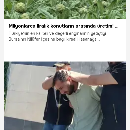
Milyonlarca liralık konutların arasında üretim! Çiftçilerin zorlu mücadelesi
Türkiye'nin en kaliteli ve değerli enginarının yetiştiği
Bursa'nın Nilüfer ilçesine bağlı kırsal Hasanağa
Mahallesi'nde tarım alanları giderek daralıyor. Geçimini
asırlardır topraktan sağlayan bölge üreticileri; milyonlarca
liralık lüks konutların, dev fabrikaların, yoğunlaşan trafiğin
ve yeni açılan yolların arasında sıkışıp kalmış az sayıdaki
topraklarda üretim mücadelesi veriyor.
22.06.2026
Bursa