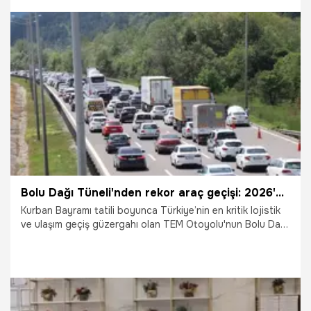
Cumhurbaşkanımızın 'Dünya beşten büyüktür çünkü
insanlık beşten büyüktür.' mesajının somut bir tezahürü
olduğunu düşünüyorum." dedi.
5.06.2026
Gündem
Bolu Dağı Tüneli'nden rekor araç geçişi: 2026'nın rekoru kırıldı!
Kurban Bayramı tatili boyunca Türkiye’nin en kritik lojistik
ve ulaşım geçiş güzergahı olan TEM Otoyolu'nun Bolu Dağı
Tüneli kesiminden tam 1 milyon 51 bin 507 araç geçiş
yaptı. Ulaştırma ve Altyapı Bakanlığı verilerine göre, 22-31
Mayıs tarihleri arasında yaşanan bu devasa hareketlilik
tünel kontrol merkezindeki 92 akıllı kamerayla saniye
saniye izlenirken, ekiplerin aldığı üst düzey tedbirler
sayesinde trafikte büyük bir kilitlenme yaşanmadı.