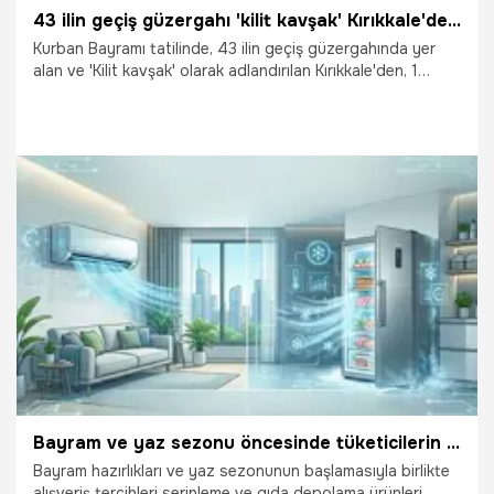
43 ilin geçiş güzergahı 'kilit kavşak' Kırıkkale'den bayram tatilinde 1,5 milyon araç geçti
Kurban Bayramı tatilinde, 43 ilin geçiş güzergahında yer
alan ve 'Kilit kavşak' olarak adlandırılan Kırıkkale'den, 1
milyon 592 bin 239 araç geçti.
2.06.2026
Gündem
Bayram ve yaz sezonu öncesinde tüketicilerin tercihi serinleme ve depolama ürünleri oldu
Bayram hazırlıkları ve yaz sezonunun başlamasıyla birlikte
alışveriş tercihleri serinleme ve gıda depolama ürünleri