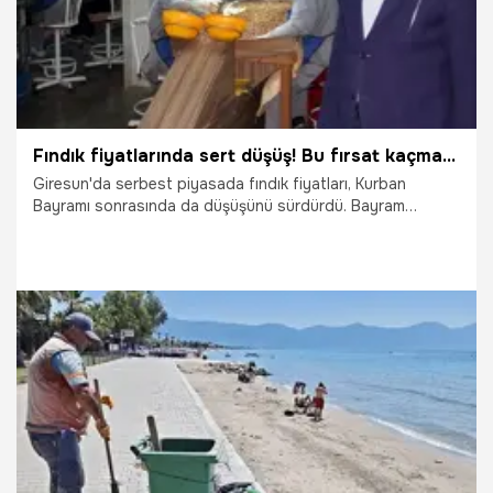
Fındık fiyatlarında sert düşüş! Bu fırsat kaçmaz, tam alım zamanı
Giresun'da serbest piyasada fındık fiyatları, Kurban
Bayramı sonrasında da düşüşünü sürdürdü. Bayram
öncesinde 230 lira seviyelerinden işlem gören fındık, önce
210 liraya, bayram sonrası ise 195 liraya kadar geriledi.
1.06.2026
Ekonomi