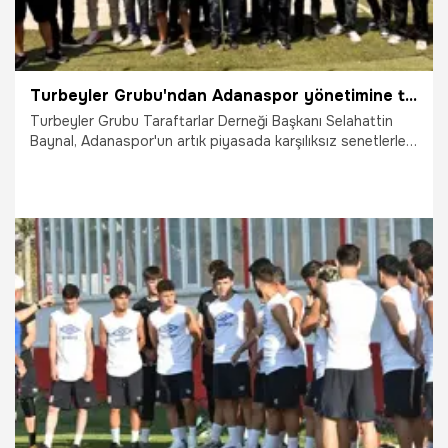
Turbeyler Grubu'ndan Adanaspor yönetimine tepki
Turbeyler Grubu Taraftarlar Derneği Başkanı Selahattin
Baynal, Adanaspor'un artık piyasada karşılıksız senetlerle,
icralarla ve usulsüzlüklerle anıldığını söyledi. Baynal,
kulübün anahtarlarının gerçek sahiplerine teslim edilmesi
gerektiğini vurguladı.
21.07.2026
Adana