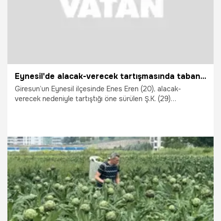
Eynesil'de alacak-verecek tartışmasında tabancayla vurularak öldürüldü
Giresun’un Eynesil ilçesinde Enes Eren (20), alacak-
verecek nedeniyle tartıştığı öne sürülen Ş.K. (29)
tarafından tabancayla vurularak öldürüldü.
27.06.2026
Vatan TV