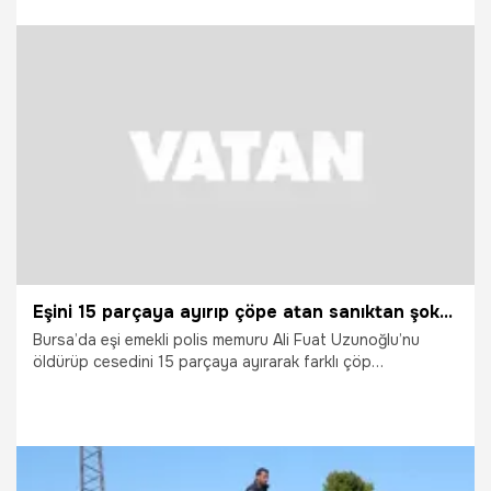
yaptığı savunma kan dondurdu. Mahkeme başkanının,
"Nasıl kestin, zorlanmadın mı?" sorusuna sanığın, "Evde
kurbanı ben kestiğim için çok kolay oldu" cevabını vermesi
salonda buz gibi bir hava estirdi.
9.07.2026
Bursa
Eşini 15 parçaya ayırıp çöpe atan sanıktan şoke eden savunma: Çok kolay oldu
Bursa’da eşi emekli polis memuru Ali Fuat Uzunoğlu’nu
öldürüp cesedini 15 parçaya ayırarak farklı çöp
konteynerlerine attığı iddiasıyla tutuklu yargılanan Adalet
Uzunoğlu’nun ilk kez hakim karşısına çıktığı duruşmada
yaptığı savunma kan dondurdu. Mahkeme başkanının,
"Nasıl kestin, zorlanmadın mı?" sorusuna sanığın, "Evde
kurbanı ben kestiğim için çok kolay oldu" cevabını vermesi