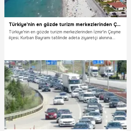
Türkiye'nin en gözde turizm merkezlerinden Çeşme'de nüfus 1 milyona dayandı, yüz binlerce araç akın etti
Türkiye'nin en gözde turizm merkezlerinden İzmir'in Çeşme
ilçesi, Kurban Bayramı tatilinde adeta ziyaretçi akınına
uğradı. Bayram süresince ilçedeki nüfusun 1 milyona
yaklaştığı değerlendirilirken, yüz binlerce aracın giriş çıkış
yaptığı trafikte en yoğun gün ise 28 Mayıs Perşembe oldu.
2.06.2026
İzmir