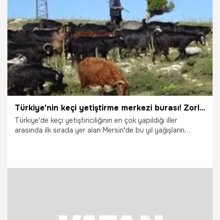
salonda buz gibi bir hava estirdi.
9.07.2026
Vatan TV
Türkiye'nin keçi yetiştirme merkezi burası! Zorlu mesai başladı
Türkiye'de keçi yetiştiriciliğinin en çok yapıldığı iller
arasında ilk sırada yer alan Mersin'de bu yıl yağışların
beklentinin üzerinde gerçekleşmesiyle baharın yeni geldiği
Toroslarda Yörüklerin zorlu mesaisi başladı. Kendi
hayvanlarına çobanlık yapan Yörükler gün boyu dağlarda
keçilerini otlattıklarını bu yılki yağışlardan memnun
olduklarını anlattı.
30.06.2026
Gündem