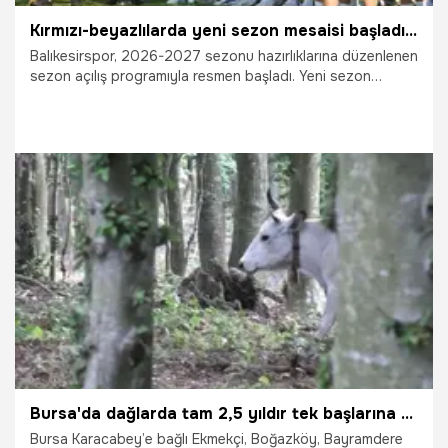
Kırmızı-beyazlılarda yeni sezon mesaisi başladı: Balıkesirspor sahaya indi
Balıkesirspor, 2026-2027 sezonu hazırlıklarına düzenlenen
sezon açılış programıyla resmen başladı. Yeni sezon
öncesinde kurban kesilip dualar edilirken, kırmızı-beyazlı
ekip ilk antrenmanını da gerçekleştirdi.
21.07.2026
Şampiy10
Bursa'da dağlarda tam 2,5 yıldır tek başlarına yaşıyorlar! Tamamen doğal besleniyorlar, ıhlamur ağaçlarının gölgesinde yetişen kurbanlıklar ilgi görüyor
Bursa Karacabey’e bağlı Ekmekçi, Boğazköy, Bayramdere