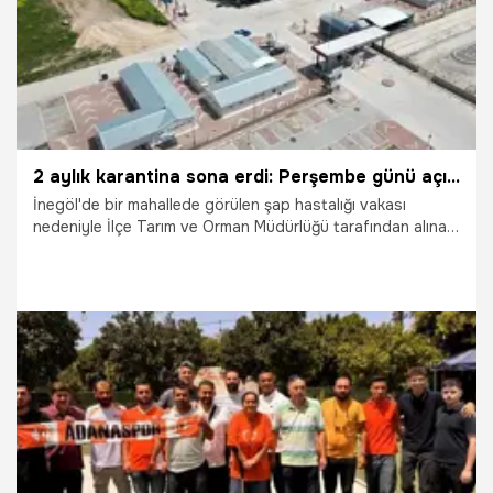
2 aylık karantina sona erdi: Perşembe günü açılıyor!
İnegöl'de bir mahallede görülen şap hastalığı vakası
nedeniyle İlçe Tarım ve Orman Müdürlüğü tarafından alınan
karar doğrultusunda tedbir amaçlı kapatılan İnegöl
Belediyesi Hayvan Pazarı, 30 Temmuz Perşembe günü
itibariyle açılıyor.
28.07.2026
Bursa