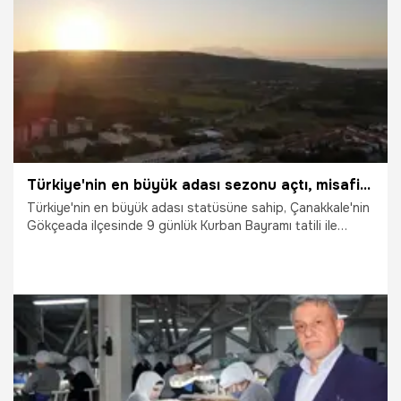
2.06.2026
Ekonomi
Türkiye'nin en büyük adası sezonu açtı, misafirlerini bekliyor
Türkiye'nin en büyük adası statüsüne sahip, Çanakkale'nin
Gökçeada ilçesinde 9 günlük Kurban Bayramı tatili ile
turizm sezonu açıldı. Bayram ile turizm sektörünün erken
açılış yaptığını belirten Gökçeada Turizm Derneği Başkanı
Ali Uğur Çelik, "İşletmelerimizin şu an yaptığı çalışmalar
bayram hazırlığıydı. Daha sonraki süreçlerde, Haziran,
Temmuz, Ağustos ve Eylül aylarında misafirlerimizi çok
daha iyi ağırlayacağımızı düşünüyorum" dedi.
1.06.2026
Gündem