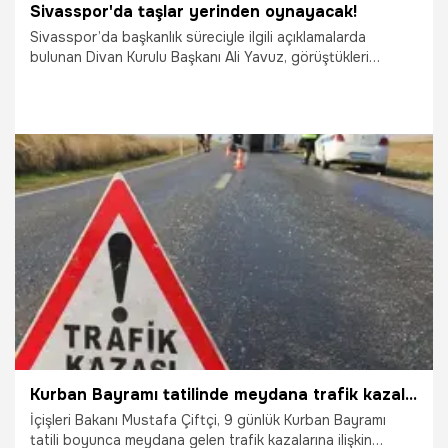
Sivasspor'da taşlar yerinden oynayacak!
Sivasspor’da başkanlık süreciyle ilgili açıklamalarda
bulunan Divan Kurulu Başkanı Ali Yavuz, görüştükleri
isimlerin olduğunu ancak henüz net bir aday üzerinde
uzlaşma sağlanamadığını belirtti.
1.06.2026
Sivas
Kurban Bayramı tatilinde meydana trafik kazalarında kaç kişi hayatını kaybetti? İçişleri Bakanı Mustafa Çiftçi açıkladı
İçişleri Bakanı Mustafa Çiftçi, 9 günlük Kurban Bayramı
tatili boyunca meydana gelen trafik kazalarına ilişkin