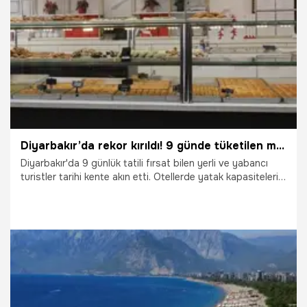
3.06.2026
Gündem
Diyarbakır’da rekor kırıldı! 9 günde tüketilen miktar şaşkına çevirdi
Diyarbakır'da 9 günlük tatili fırsat bilen yerli ve yabancı
turistler tarihi kente akın etti. Otellerde yatak kapasiteleri
yüzde 100 doluluğa ulaşırken, kentin tescilli lezzetlerinde
ise dudak uçuklatan bir rekor kırıldı.
3.06.2026
Diyarbakır