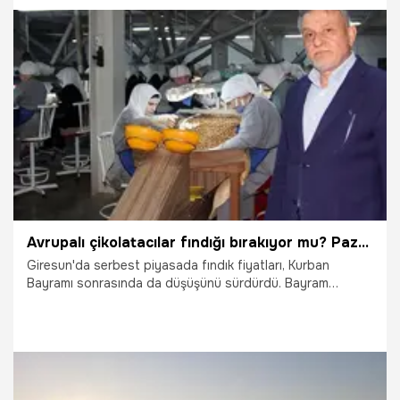
2.06.2026
Gündem
Avrupalı çikolatacılar fındığı bırakıyor mu? Pazar büyük risk altında! Fiyatlar bir anda düştü
Giresun'da serbest piyasada fındık fiyatları, Kurban
Bayramı sonrasında da düşüşünü sürdürdü. Bayram
öncesinde 230 lira seviyelerinden işlem gören fındık, önce
210 liraya, bayram sonrası ise 195 liraya kadar geriledi.