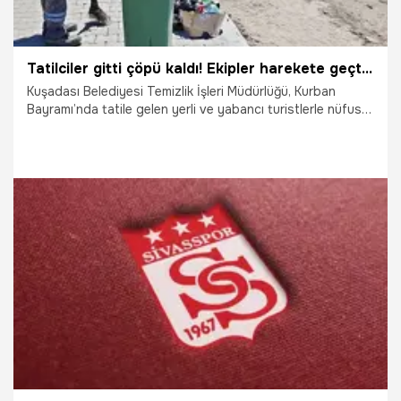
Tatilciler gitti çöpü kaldı! Ekipler harekete geçti, toplam 3 bin 67 ton toplandı
Kuşadası Belediyesi Temizlik İşleri Müdürlüğü, Kurban
Bayramı’nda tatile gelen yerli ve yabancı turistlerle nüfusu
1 milyonu aşan kentte, 9 günde 3 bin 67 ton evsel atık ile
98 ton 460 kilogram ambalaj atığı topladı. Ekipler, bayram
tatili boyunca 24 saat esasına göre çalışıp, kentin
temizliğini ve hijyenini eksiksiz bir biçimde sağladı.
1.06.2026
Gündem