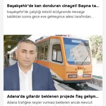
Başakşehir'de kan donduran cinayet! Başına taşla vurup çamaşır ipiyle boğdu
başakşehir'de çalıştığı tekstil atölyesinde mesaiye
kaldıktan sonra gece eve gelmeyince ailesi tarafından
kayıp müracaatı yapılan Sultan Çağan (34)’ın cinayete
kurban gittiği ortaya çıktı. Genç kadının iki yıldır gönül
ilişkisi yaşadığı Vedat Çoban (26) tarafından başına taşla
vurulduğu ardından çamaşır ipiyle boğularak öldürüldüğü
tespit edildi. Gözaltına alınan Vedat Çoban'nın
vücudundaki tırnak izlerini açıklayamayınca cinayeti itiraf
ettiği belirtildi.
20.06.2026
Gündem
Adana'da yıllardır beklenen projede flaş gelişme! Başkan Vekili Güngör Geçer canlı yayında açıkladı
Adana trafiğine neşter vurması beklenen ancak mevcut