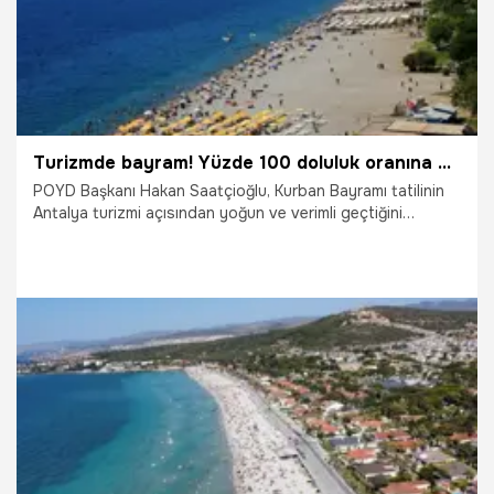
Turizmde bayram! Yüzde 100 doluluk oranına ulaşıldı
POYD Başkanı Hakan Saatçioğlu, Kurban Bayramı tatilinin
Antalya turizmi açısından yoğun ve verimli geçtiğini
belirterek, "Otellerin dolulukları yüzde 95 ile yüzde 100
arasında yaşandı. Şu an rezervasyonlarımızın önü açıldı,
beklediğimiz gibi güzel bir rezervasyon akışı almaya
başladık" dedi.
2.06.2026
Antalya