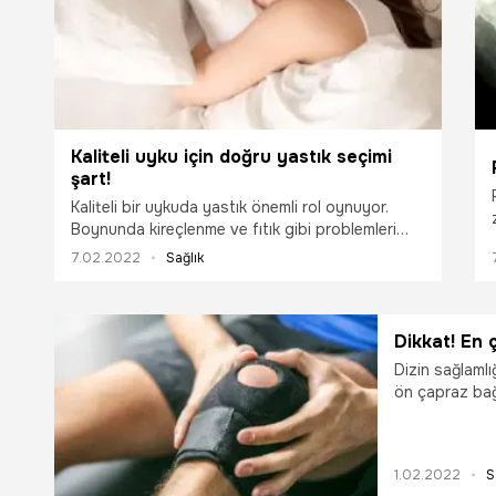
Kaliteli uyku için doğru yastık seçimi
şart!
Kaliteli bir uykuda yastık önemli rol oynuyor.
Boynunda kireçlenme ve fıtık gibi problemleri
olanlarda yastık seçiminin daha çok önem
7.02.2022
Sağlık
kazandığını belirten uzmanlar, yastığın boyun
yapısını desteklemesi, kasların ve bağların
üzerindeki yükü alması gerektiğini ifade ediyor.
Uzmanlar, kaliteli uyku için boyun çukurunu
Dikkat! En 
dolduracak ve boşlukta bırakmayacak kadar
Dizin sağlaml
yüksek olan orta sertlikte yastıkların
ön çapraz bağ
kullanılmasını tavsiye ediyor.
olarak bilini
yaralandığını
yırtılma ya da
1.02.2022
S
Uzmanlar, ame