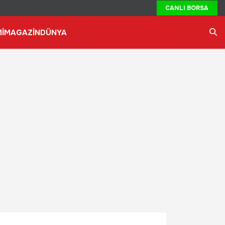
CANLI BORSA
İ
MAGAZİN
DÜNYA
Ara