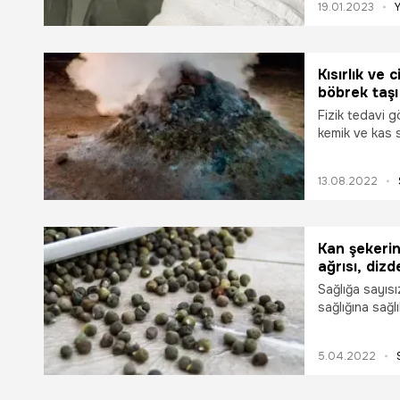
19.01.2023
kısmı karnınd
ilgili konuşan
tuhafıma gitti
farkında olma
Kısırlık ve 
şükür, yürüyo
böbrek taşı
doktorlarıma 
içenler...
Fizik tedavi g
kemik ve kas s
Toksinlerin vü
edilmesine y
13.08.2022
sağlıyor, kısır
tedavisinde ço
iyileştiriyor,
vücuttan atıla
Kan şekerin
iltihaplı romat
ağrısı, diz
kadın hastalık
Sağlığa sayıs
sağlıyor. İşt
sağlığına sağlı
faydaları...
çekenler için b
ve kireçlenme
5.04.2022
eklemesi gere
içinde hissedil
yorgunluğu an