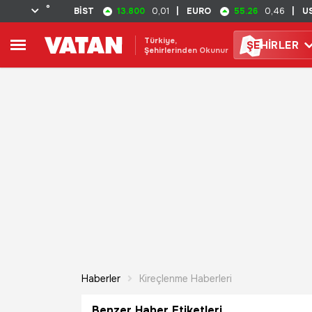
°
13.800
55.26
BİST
0,01
|
EURO
0,46
|
U
Türkiye,
ŞE
HİRLER
Şehirlerinden Okunur
Haberler
Kireçlenme Haberleri
Benzer Haber Etiketleri