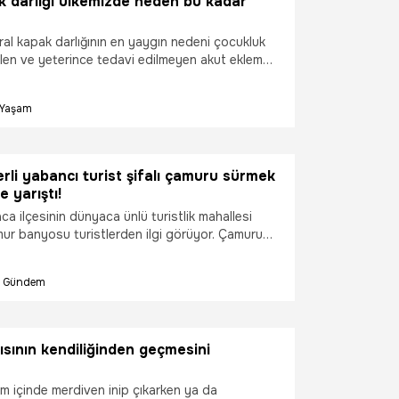
k darlığı ülkemizde neden bu kadar
ral kapak darlığının en yaygın nedeni çocukluk
ilen ve yeterince tedavi edilmeyen akut eklem
r. Bu durum, zamanla kalp kapağında
e ciddi darlığa yol açabilir. Peki tedavi
Yaşam
eler? Kalp ve Damar Cerrahisi Prof. Dr. Mahmut
n çok merak edilenleri anlattı.
rli yabancı turist şifalı çamuru sürmek
le yarıştı!
ca ilçesinin dünyaca ünlü turistlik mahallesi
ur banyosu turistlerden ilgi görüyor. Çamuru
ürdükten sonra yaklaşık 10 dakika bekleyen
arda durulanıyor.
Gündem
ısının kendiliğinden geçmesini
m içinde merdiven inip çıkarken ya da