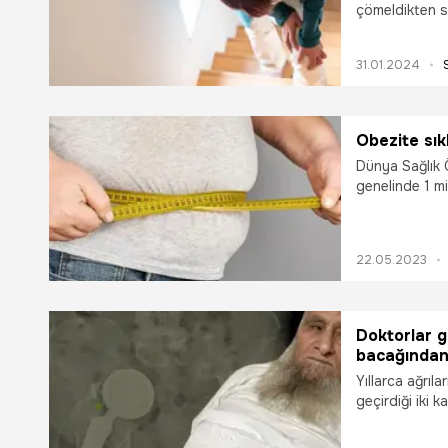
çömeldikten s
başına gelebi
hayatını ciddi
31.01.2024
başvurmak içi
Travmatoloji 
ağrı birkaç g
yaşanırsa zam
Obezite sıkl
Prof. Dr. Akma
Dünya Sağlık 
kullanılan diz 
genelinde 1 mi
alınabileceğine
bulunurken 20
ediliyor. Obez
yaşlarda obezi
22.05.2023
yapıyor. Geliş
geçen gün art
Obezite Günü
Doktorlar 
bacağından 
Yıllarca ağrıl
geçirdiği iki 
gerekli bulma
kalçasındaki 