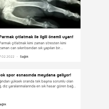
Diz protezi ameliyatı ne kadar sürer? İşte
detaylar…
Parmak çıtlatmak ile ilgili önemli uyarı!
Parmak çıtlatmak kimi zaman stresten kimi
zaman can sıkıntısından sık yapılan bir
alışkanlıktır. Genel düşüncenin aksine eklemlerde
7.02.2022
Sağlık
aşınma (kireçlenmeye) neden olmayacağını
söyleyen Ortopedi ve Travmatoloji Uzmanı Prof.
Dr. Gökhan Meriç, “Parmak çıtlatmak bir tik halini
aldığında bağlarda gevşeme nedeniyle elin tutma
çok spor esnasında meydana geliyor!
gücünde azalma meydana gelebilir” dedi.
ığından yüksek oranda tek başına sorumlu olan
, diz yaralanmalarında en sık hasar gören bağ
yor. Ön çapraz bağların daha çok spor yaparken
 vurgulayan uzmanlar, ilk esnada hastalardan
 kütleme sesinin duyulabildiğini ifade ediyor.
ağlık
liyatlarda başarı oranının yüzde 90’larda