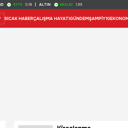
47.70
6621,62
SD
0,18
|
ALTIN
1,99
SICAK HABER
ÇALIŞMA HAYATI
GÜNDEM
ŞAMPİY10
EKONOM