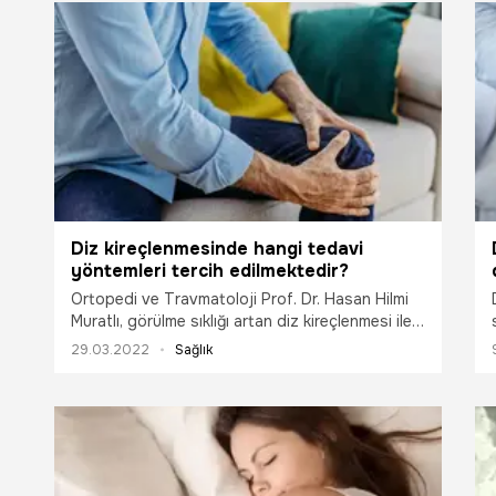
zamanda içerd
hastalıklara ka
çaresi olan ba
Diz kireçlenmesinde hangi tedavi
yöntemleri tercih edilmektedir?
Ortopedi ve Travmatoloji Prof. Dr. Hasan Hilmi
Muratlı, görülme sıklığı artan diz kireçlenmesi ile
ilgili tedavi yöntemlerini ve diğer merak edilenleri
29.03.2022
Sağlık
sizler için derledi.