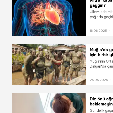
Mitral kapa
yaygın?
Ülkemizde mit
çağında geçir
romatizmasıdı
kireçlenmeye v
16.06.2025
seçenekleri n
Mustafa Ulaş e
Muğla'da ye
için birbiriy
Muğla'nın Orta
Dalyan'da çam
vücutlarına s
turistler, duşl
25.05.2025
Diz önü ağr
beklemeyin
Gündelik yaşa