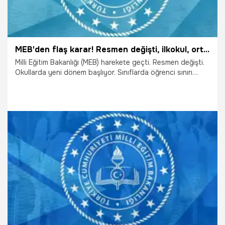
MEB'den flaş karar! Resmen değişti, ilkokul, ortaokul ve liselerde...
Milli Eğitim Bakanlığı (MEB) harekete geçti. Resmen değişti.
Okullarda yeni dönem başlıyor. Sınıflarda öğrenci sınırı
yeniden belirlendi. Resmi Gazete'de yayımlanan karara
göre özel eğitim kurumlarında sınıf mevcutları okul öncesi
eğitimde 20, diğer okullarda 30’dan fazla olamayacak. Öte
yandan MEB 2022-2023 eğitim takvimi ve okulların ne
zaman açılacağı belli oldu. İşte son dakika haberinin
detaylar...
3.08.2022
Eğitim