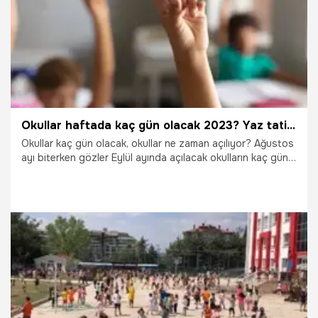
Okullar haftada kaç gün olacak 2023? Yaz tatili sonrası okullar ne zaman açılıyor, Türkiye’de okullar 4 gün mü olacak 2023? Okullar 3 gün tatil mi oldu?
Okullar kaç gün olacak, okullar ne zaman açılıyor? Ağustos
ayı biterken gözler Eylül ayında açılacak okulların kaç gün
olacağı sorusunun cevabına çevirdi. Uyum haftası
kapsamında ilkokul 1. sınıf öğrencileri ve anaokulu
öğrencileri döneme erken başlayacak. Öğretmen
seminerleri ise 4 Eylül’de başlıyor. Peki, Okullar haftada kaç
gün olacak 2023? Yaz tatili sonrası okullar ne zaman
açılıyor, Türkiye’de okullar 4 gün mü olacak 2023? Okullar
3 gün tatil mi oldu?
25.08.2023
Eğitim