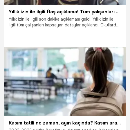
Yıllık izin ile ilgili flaş açıklama! Tüm çalışanları kapsıyor, bilinmeyen avans detayı
Yıllık izin ile ilgili son dakika açıklaması geldi. Yıllık izin ile
ilgili tüm çalışanları kapsayan detaylar açıklandı. Okullarda
14-18 Kasım arası ilk ara tatil başlayacak. Çalışanlar yıllık
izinlerini çocuklarının ara tatiline göre planlamak istiyor.
Öte yandan yıllık izne çıkacak işçilerin izin öncesi
işverenden avans alma hakkı da var. Pek çok işçi böyle bir
hakkı olduğundan haberdar değil. İşverenler de izne
çıkacak işçilerine avans ödemiyor. İşte Yıllık izin ile ilgili
merak edilen tüm detaylar...
31.10.2022
Çalışma Hayatı
Kasım tatili ne zaman, ayın kaçında? Kasım ara tatiline kaç gün kaldı, ilk ara tatil kaç gün?