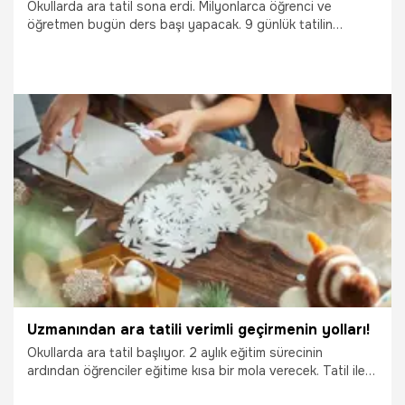
Okullarda ara tatil sona erdi. Milyonlarca öğrenci ve
öğretmen bugün ders başı yapacak. 9 günlük tatilin
ardından okullarına geri dönen pek çok öğrenci ilk gün ders
olup olmadığını araştırıyor. Peki, Okullar açıldı mı, ilk gün
ders var mı? 21 Kasım okullar açılıyor mu? Okullarda ilk gün
yoklama alınacak mı? İşte detaylar…
21.11.2022
Eğitim
Uzmanından ara tatili verimli geçirmenin yolları!
Okullarda ara tatil başlıyor. 2 aylık eğitim sürecinin
ardından öğrenciler eğitime kısa bir mola verecek. Tatil ile
birlikte uzmanlar da ebeveynlere ara tatil için önerilerde