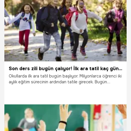
11.11.2022
Eğitim
Son ders zili bugün çalıyor! İlk ara tatil kaç gün olacak? Okullar ne zaman açılacak? Bakan Özer'den öğrencilere mesaj!
Okullarda ilk ara tatil bugün başlıyor. Milyonlarca öğrenci iki
aylık eğitim sürecinin ardından tatile girecek. Bugün
çalacak son ders ziliyle birlikte öğrenciler ara tatilde
dinlenecek. Müzeler başta olmak üzere sanat kurumları,
yerel yönetimler öğrenciler için bir dizi ara tatil etkinlik
programı oluşturdu. Peki, Okulların ara tatili ne zaman
başlıyor, ne zaman bitiyor? Okullarda ara tatil kaç gün? 9
gün tatil ne zaman başlıyor, bugün tatil mi? İşte detaylar…
11.11.2022
Eğitim