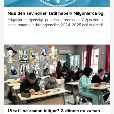
MEB'den sevindiren tatil haberi! Milyonlarca öğrenciyi ilgilendiriyor, tarih belli oldu
Milyonlarca öğrenciyi yakından ilgilendiriyor. Yoğun ders ve
sınav temposundaki öğrenciler, 2024-2025 eğitim öğretim
yılı ara tatil tarihlerini araştırmaya başladı. Milli Eğitim
Bakanlığı (MEB), 2024-2025 eğitim öğretim yılı birinci
dönem ara tatil tarihlerini duyurdu.
5.10.2024
Gündem
15 tatil ne zaman bitiyor? 2. dönem ne zaman başlıyor 2024, 15 tatil uzayacak mı 2024?