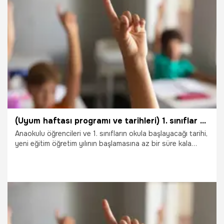
5.10.2023
Eğitim
(Uyum haftası programı ve tarihleri) 1. sınıflar ne zaman açılacak 2023, anaokulları ne zaman açılıyor? Uyum haftası ne zaman başlayacak?
Anaokulu öğrencileri ve 1. sınıfların okula başlayacağı tarihi,
yeni eğitim öğretim yılının başlamasına az bir süre kala
sorgulanıyor. Veli okula uyum haftası olup olmayacağını
sorgularken, anaokulları ve 1. Sınıfların başlayacağı tarihi de
öğrenmeye çalışıyor. Peki, 1. sınıflar okula ne zaman
başlayacak, 1. sınıflara uyum haftası var mı? Anaokulları ve
1. Sınıflar ne zaman açılıyor?
2.09.2023
Eğitim