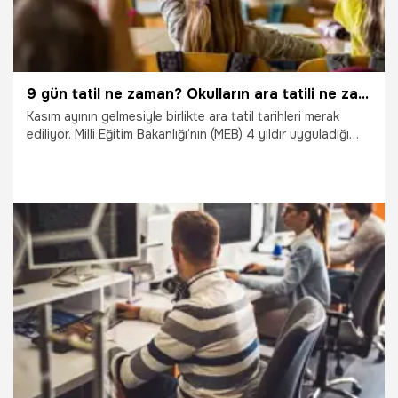
9 gün tatil ne zaman? Okulların ara tatili ne zaman? İşte kasım ara tatili tarihleri!
Kasım ayının gelmesiyle birlikte ara tatil tarihleri merak
ediliyor. Milli Eğitim Bakanlığı’nın (MEB) 4 yıldır uyguladığı
tatil programına göre okullar birinci ve ikinci dönemde bir
haftalık ara tatil yapıyor. MEB, 2022-2023 eğitim öğretim
takviminde tatil tarihlerini duyurmuştu. Peki, Ara tatile kaç
gün kaldı? 9 gün tatil ne zaman? Okulların ara tatili ne
zaman? İşte kasım ara tatili tarihleri!
31.10.2022
Eğitim