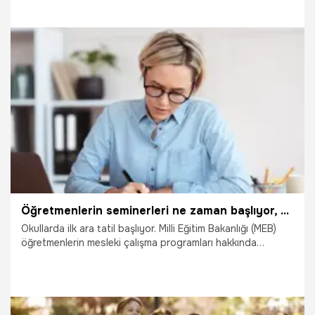
bulunuyor. Uzman Klinik Psikolog Eda Ergür, çocukla
beraber zaman geçirmek için tatilin bir fırsat olarak
görülmesi gerektiğini belirterek ailelere tavsiyelerde
bulundu. Peki, Kısa ara tatil nasıl verimli geçirilir? İşte
uzmanından ara tatil önerileri…
11.11.2022
Eğitim
Öğretmenlerin seminerleri ne zaman başlıyor, online mı? Ara tatil öğretmenlerin mesleki çalışma programı ve Öğretmen Bilişim Ağı (ÖBA) ekranı!
Okullarda ilk ara tatil başlıyor. Milli Eğitim Bakanlığı (MEB)
öğretmenlerin mesleki çalışma programları hakkında
açıklama yaptı. Öğretmenler ara tatilde Öğretmen Bilişim
Ağı (ÖBA) üzerinden mesleki çalışmalarını tamamlayabilecek.
Peki, Öğretmenlerin seminerleri ne zaman başlıyor, online
mı? Ara tatil öğretmenlerin mesleki çalışma programı ve
Öğretmen Bilişim Ağı (ÖBA) ekranı!