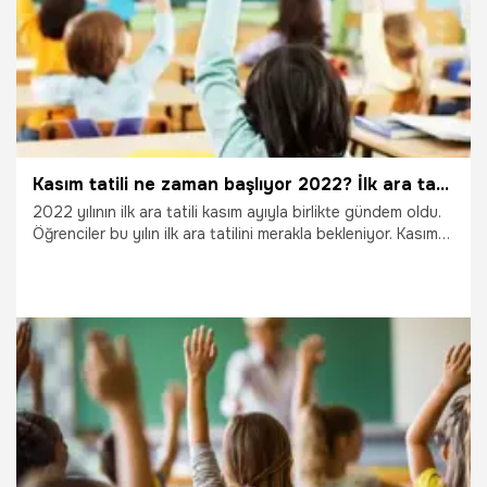
Kasım tatili ne zaman başlıyor 2022? İlk ara tatil hangi tarihte, kaç gün olacak, 1 hafta mı?
2022 yılının ilk ara tatili kasım ayıyla birlikte gündem oldu.
Öğrenciler bu yılın ilk ara tatilini merakla bekleniyor. Kasım
tatili hafta sonuyla 9 gün olacak. Peki, ilk ara tatil ne
zaman, kasım tatili hangi gün başlıyor?
1.11.2022
Eğitim