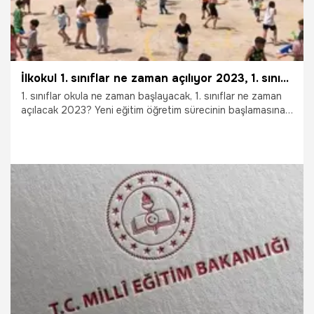
İlkokul 1. sınıflar ne zaman açılıyor 2023, 1. sınıflar ne zaman açılacak 2023? İlkokul 1. sınıf erken mi başlayacak?
1. sınıflar okula ne zaman başlayacak, 1. sınıflar ne zaman
açılacak 2023? Yeni eğitim öğretim sürecinin başlamasına
az bir süre kala okulların açılacağı tarih sorgulanırken, 1.
sınıflar ne zaman açılacak 2023, ilkokul 1. sınıflar ne zaman
açılıyor? Sorularına yanıt aranıyor. İlk kez okula başlayan 1.
sınıf öğrencilerinin, geçtiğimiz yıllarda uygulanan "uyum
haftası" kapsamında okullara erkenden başlamıştı.
24.08.2023
Eğitim