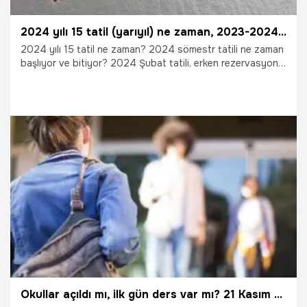
2024 yılı 15 tatil (yarıyıl) ne zaman, 2023-2024 sömestr tarihi belli oldu mu? MEB yeni eğitim öğretim yılı ara tatil, sömestr ve yaz tatili tarihleri 2024
2024 yılı 15 tatil ne zaman? 2024 sömestr tatili ne zaman
başlıyor ve bitiyor? 2024 Şubat tatili, erken rezervasyon
fırsatlarından yararlanmak isteyeler tarafından
sorgulanıyor. Yurt içi ve yurt dışı tatil planı olanlar, uygun
fiyat kampanyalarını takip ederken, takvimini yarıyıl tatiline
göre ayarlıyor. Peki, 15 tatil ne zaman 2024, sömestr tatili
ne zaman başlıyor ve bitiyor? İşte 2024 Şubat tatili…
10.08.2023
Eğitim
Okullar açıldı mı, ilk gün ders var mı? 21 Kasım okullar açılıyor mu?