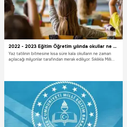
2022 - 2023 Eğitim Öğretim yılında okullar ne zaman açılacak? İşte okulların açılacağı tarih ve tatil takvimi!
Yaz tatilinin bitmesine kısa süre kala okulların ne zaman
açılacağı milyonlar tarafından merak ediliyor. Sıklıkla Milli
Eğitim Bakanlığı’nın (MEB) 2022-2023 eğitim öğretim yılına
ait takvimi araştırılıyor. Peki, Yaz tatili ne zaman bitiyor?
2022 - 2023 Eğitim Öğretim yılında okullar ne zaman
açılacak? İlk ara tatil ne zaman? 15 tatil ne zaman? 2023
MEB tatil takvimi!
3.08.2022
Eğitim