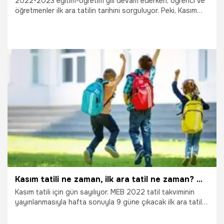
2022-2023 eğitim-öğretim yılı devam ederken, öğrenci ve
öğretmenler ilk ara tatilin tarihini sorguluyor. Peki, Kasım
tatili ne zaman, ayın kaçında? Kasım ara tatiline kaç gün
kaldı, ilk ara tatil kaç gün?
17.10.2022
Eğitim
Kasım tatili ne zaman, ilk ara tatil ne zaman? MEB 2022 Kasım tatili!
Kasım tatili için gün sayılıyor. MEB 2022 tatil takviminin
yayınlanmasıyla hafta sonuyla 9 güne çıkacak ilk ara tatil
tarihi sorgulanıyor. Ara tatil birinci dönemde 1 hafta ikinci
dönemde 1 hafta olmak üzere devreye alındı. Peki, Kasım