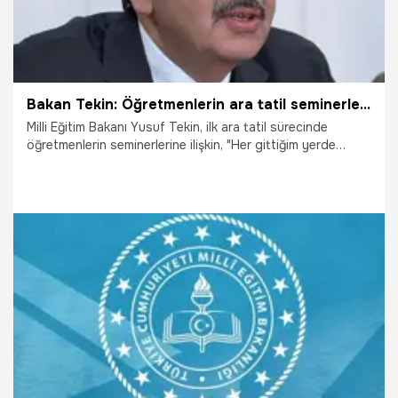
Bakan Tekin: Öğretmenlerin ara tatil seminerleri online olacak
Milli Eğitim Bakanı Yusuf Tekin, ilk ara tatil sürecinde
öğretmenlerin seminerlerine ilişkin, "Her gittiğim yerde
arkadaşlar talep ediyor. Biz arkadaşlarımızla bir
değerlendirme yaptık. 'Bu yıl, bu dönem kasım ayındaki ara
tatilleri online yapalım mı, yapmayalım mı' diye. Bunu
düşüneceğiz arkadaşlar. Büyük ihtimalle yüz yüze kararımızı
online'a çevirmiş olacağız" dedi.
25.10.2024
Gündem