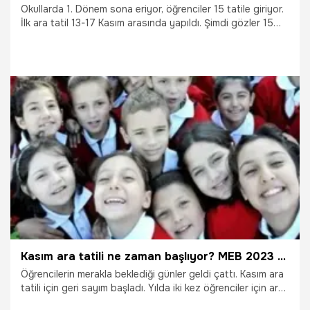
Okullarda 1. Dönem sona eriyor, öğrenciler 15 tatile giriyor.
İlk ara tatil 13-17 Kasım arasında yapıldı. Şimdi gözler 15
tatilin ne zaman bitip, 2. Dönemin ne zaman başlayacağına
çevrildi. Peki, 15 tatil ne zaman bitiyor? 2. dönem ne zaman
başlıyor 2024, 15 tatil uzayacak mı 2024?
17.01.2024
Eğitim
Kasım ara tatili ne zaman başlıyor? MEB 2023 Kasım ilk ara tatil ayın kaçında başlayacak?
Öğrencilerin merakla beklediği günler geldi çattı. Kasım ara
tatili için geri sayım başladı. Yılda iki kez öğrenciler için ara
tatil veriliyor. 2023-2024 eğitim öğretim yılının ilk ara tatili