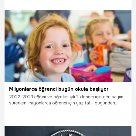
tatili ne zaman, ilk ara tatil ne zaman?
24.09.2022
Eğitim
Milyonlarca öğrenci bugün okula başlıyor
2022-2023 eğitim ve öğretim yılı 1. dönem için geri sayım
sürerken, milyonlarca öğrenci için yaz tatili bugünden
itibaren sona eriyor. Okula yeni başlayacak öğrenciler için
başlangıç tarihi normal eğitime göre farklılık gösteriyor. Bu
yıl okul öncesi, ilkokul ve ortaokula başlayacak öğrenciler
için uygulanmak üzere yeni bir rehberlik çalışması ve uyum
eğitimleri programı hazırladı. Bu kapsamda 5 Eylül'de okul