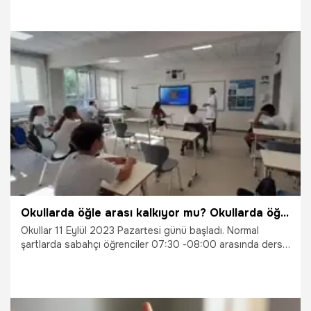
Kasım ayında yapılacak. Milli Eğitim Bakanlığı Kasım ara
tatilinin başlayacağı tarihi takvimde açıklamıştı. Peki ilk ara
tatil ne zaman başlıyor?
31.10.2023
Gündem
Okullarda öğle arası kalkıyor mu? Okullarda öğle arası kaç dakika?
Okullar 11 Eylül 2023 Pazartesi günü başladı. Normal
şartlarda sabahçı öğrenciler 07:30 -08:00 arasında ders
başı yaparken öğlenci öğrenciler ise 12:30-13:30 arası ders
başı yapıyor. Öğrenciler ilgilendiren ”öğle arası kalkıyor”
iddiaları sonrası veliler ve öğrenciler “Okullarda öğle arası
kalkıyor mu?” sorusuna yanıt aranmaya başlandı.