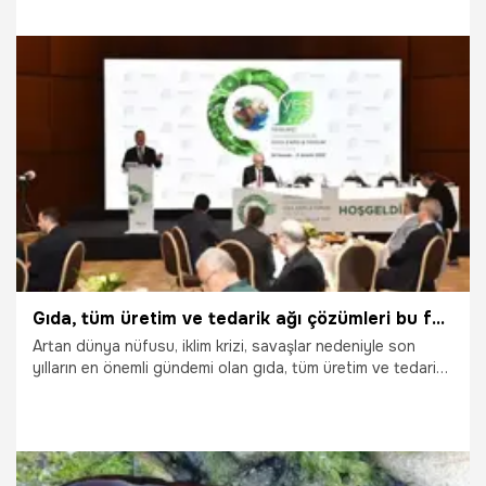
hedefiyle hayata geçirdiği Ekolojik Okuryazarlık Projesi'nin
tanıtım toplantısı yapıldı. 'Hayata İyi Bakarız’ mottosuyla
başlatılan projede Türkiye genelinde ilkokul 3’üncü ve
4’üncü sınıf öğrencileri ile öğretmen ve velilere ekolojik
okuryazarlık düzeylerini artırmak için eğitimler verilecek.
20.01.2023
Eğitim
Gıda, tüm üretim ve tedarik ağı çözümleri bu fuarda!
Artan dünya nüfusu, iklim krizi, savaşlar nedeniyle son
yılların en önemli gündemi olan gıda, tüm üretim ve tedarik
ağıyla çözüm arayışına girdi. Bu arayışa çözüm olmak
hedefiyle İstanbul, 30 Kasım-3 Aralık tarihleri arasında gıda
sektörünün en önemli uluslararası organizasyonlarından
olan YES FOOD EXPO & FORUM’a ev sahipliği yapacak.