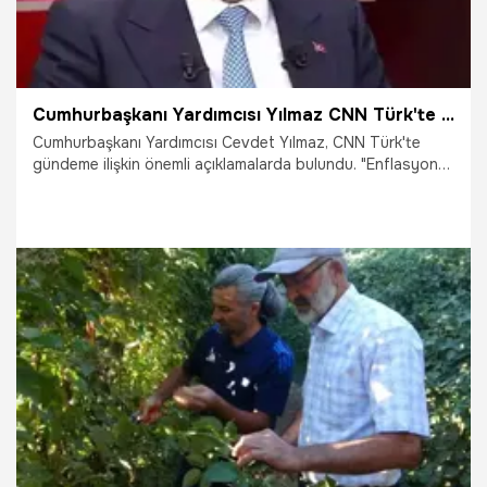
Cumhurbaşkanı Yardımcısı Yılmaz CNN Türk'te açıkladı: 2026 hedefi yüzde 20'nin altı, 2027 hedefi tek hane
Cumhurbaşkanı Yardımcısı Cevdet Yılmaz, CNN Türk'te
gündeme ilişkin önemli açıklamalarda bulundu. "Enflasyon
vatandaşın temel meselesi, bunun için enflasyonu birinci
öncelik haline getirdik" diyen Yılmaz, "Gelecek yılın hedefi
yüzde 20’nin altı, 2027’nin hedefi ise tek haneli rakamlara
ulaşmak" şeklinde konuştu.
2.11.2025
Ekonomi