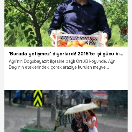
'Burada yetişmez' diyorlardı! 2015'te işi gücü bıraktı, taşlı arazide kendi serasını kurdu: 'Ağaçlar meyveden yıkılıyor!'
Ağrı’nın Doğubayazıt ilçesine bağlı Örtülü köyünde, Ağrı
Dağı’nın eteklerindeki çorak araziye kurulan meyve
bahçesinde kayısı ve erik hasadı gerçekleştirildi. Çocukluk
hayalinin peşinden giderek çetin iklim şartlarına meydan
okuyan girişimci Abdulkadir Ardin, bölgedeki "burada
meyve yetişmez" algısını yıktı.
1.08.2026
Gündem