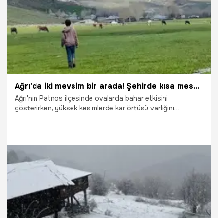
Ağrı'da iki mevsim bir arada! Şehirde kısa mesafede yaşanan iklim farkı şaşırtıyor
Ağrı'nın Patnos ilçesinde ovalarda bahar etkisini
gösterirken, yüksek kesimlerde kar örtüsü varlığını
sürdürüyor; kısa mesafede yaşanan bu iklim farkı dikkat
çekiyor.
28.04.2026
Gündem