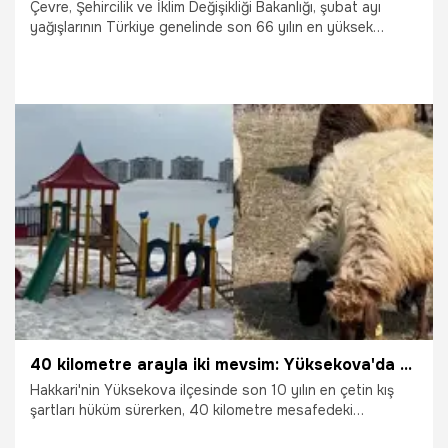
Çevre, Şehircilik ve İklim Değişikliği Bakanlığı, şubat ayı
yağışlarının Türkiye genelinde son 66 yılın en yüksek
seviyesine ulaştığını açıkladı.
10.03.2026
Gündem
40 kilometre arayla iki mevsim: Yüksekova'da son 10 yılın en çetin kışı, Esendere'de bahar havası
Hakkari'nin Yüksekova ilçesinde son 10 yılın en çetin kış
şartları hüküm sürerken, 40 kilometre mesafedeki
Esendere beldesinde bahar havası yaşanıyor.