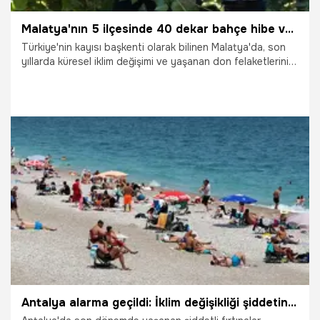
Malatya'nın 5 ilçesinde 40 dekar bahçe hibe veriliyor! Üretimde ilk kez kullanılacak
Türkiye'nin kayısı başkenti olarak bilinen Malatya'da, son
yıllarda küresel iklim değişimi ve yaşanan don felaketlerinin
ardından tarımsal üretimde çeşitliliğe gidiliyor. Malatya
Turgut Özal Üniversitesi Ziraat Fakültesi, böğürtlen ve
çilek üretimini yaygınlaştırmak amacıyla çalışmalar
yürütüyor.
25.09.2025
Malatya
Antalya alarma geçildi: İklim değişikliği şiddetini artırıyor, Deniz seviyesi hızla yükseliyor!