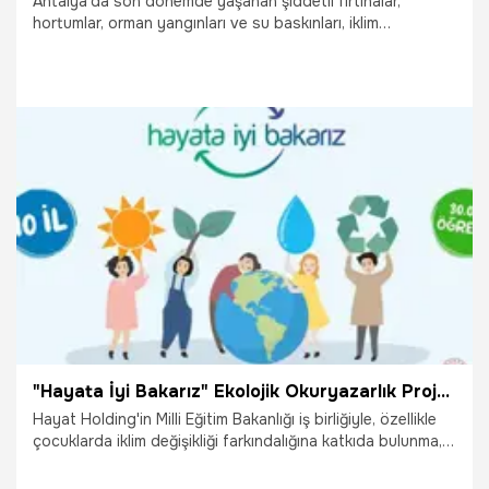
Antalya'da son dönemde yaşanan şiddetli fırtınalar,
hortumlar, orman yangınları ve su baskınları, iklim
değişikliğinin yıkıcı etkilerini gözler önüne seriyor. AÜ
Mühendislik Fakültesi Çevre Mühendisliği Bölümü'nden Doç.
Dr. Güray Doğan, bu doğal afetlerin ve tarımsal kayıpların
iklim değişiminden kaynaklandığına dikkat çekerek, 2023
yılında dünya sıcaklık ortalamasının 1,21 santigrat derece
artarken, Türkiye'de bu artışın yüzde 50 daha fazla, yani
1,8 santigrat derece olarak ölçüldüğünü belirtti.
5.07.2025
Gündem
"Hayata İyi Bakarız" Ekolojik Okuryazarlık Projesi tanıtıldı
Hayat Holding'in Milli Eğitim Bakanlığı iş birliğiyle, özellikle
çocuklarda iklim değişikliği farkındalığına katkıda bulunma,
gezegendeki kaynakların kıtlığına dikkat çekme, kaynakları
koruma ve bilinçli tüketmeye yönelik davranışları geliştirme