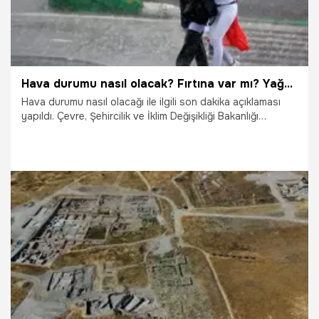
Hava durumu nasıl olacak? Fırtına var mı? Yağmur var mı? Meteoroloji hava durumunu açıkladı mı? Hangi gün fırtına çıkacak? İstanbul'da hava durumu nasıl olacak? Ankara'da hava durumu nasıl olacak? İstanbul'da yağmur var mı?
Hava durumu nasıl olacağı ile ilgili son dakika açıklaması
yapıldı. Çevre, Şehircilik ve İklim Değişikliği Bakanlığı
Meteoroloji Genel Müdürlüğü Hava Tahmin Uzmanı Sefa
Dere, yurt genelinde bu hafta beklenen hava durumuna
ilişkin açıklama yaptı. Hava durumu nasıl olacak? Fırtına var
mı? Yağmur var mı? Meteoroloji hava durumunu açıkladı mı?
Hangi gün fırtına çıkacak? İstanbul'da hava durumu nasıl
olacak? Ankara'da hava durumu nasıl olacak? İstanbul'da
yağmur var mı? İşte yanıtı...
28.07.2026
Gündem