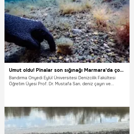
22.02.2026
Gündem
Umut oldu! Pinalar son sığınağı Marmara'da çoğalıyor
Bandırma Onyedi Eylül Üniversitesi Denizcilik Fakültesi
Öğretim Üyesi Prof. Dr. Mustafa Sarı, deniz çayırı ve
pinaların Marmara için önemine işaret ederek, "Pina, son
sığınak Marmara'da canlılığını, sağlıklı yaşamını
sürdürüyor. Pinaları çok az biliyoruz. Bilmek, tanımak
korumanın temeli." dedi.
26.01.2026
Gündem