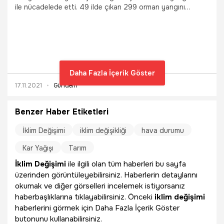
ile nücadelede etti. 49 ilde çıkan 299 orman yangını
hepimizin yüreğini yakmış 8 kişi de hayatını kaybetmişti.
Yangınlar Türkiye haricinde Yunanistan ve İtalya'da da
yaşandı. Peki 2022 yazında bizi neler bekliyor? Büyük
orman yangınları Akdeniz kıyılarının 'yeni normal'i olabilir mi?
Uzmanların tahminleri korkutuyor...
Daha Fazla İçerik Göster
17.11.2021
Gündem
Benzer Haber Etiketleri
İklim Değişimi
iklim değişikliği
hava durumu
Kar Yağışı
Tarım
İklim Değişimi
ile ilgili olan tüm haberleri bu sayfa
üzerinden görüntüleyebilirsiniz. Haberlerin detaylarını
okumak ve diğer görselleri incelemek istiyorsanız
haberbaşlıklarına tıklayabilirsiniz. Önceki
iklim değişimi
haberlerini görmek için Daha Fazla İçerik Göster
butonunu kullanabilirsiniz.