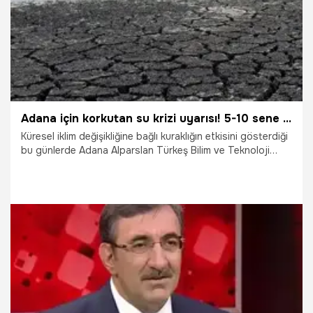
Adana için korkutan su krizi uyarısı! 5-10 sene içerisinde tehlike büyük
Küresel iklim değişikliğine bağlı kuraklığın etkisini gösterdiği
bu günlerde Adana Alparslan Türkeş Bilim ve Teknoloji
Üniversitesi (ATÜ), su tasarrufu ve geri dönüşüm
uygulamalarıyla ‘Su Ayak İzi Belgesi' aldı. Doç. Dr. Tuğçe
Demirdelen, "En iyi ihtimalle Adana'da 5-10 sene içerisinde
su sıkıntısı çekmeye başlayacağız. Bu 'Su Ayak İzi
Belgesi'ni belediyeler almalı, yağmur suyu ve atık suları geri
dönüştürerek ana şebeke suyumuzu kullanmayı
azaltmalıyız" dedi.
30.11.2025
Adana