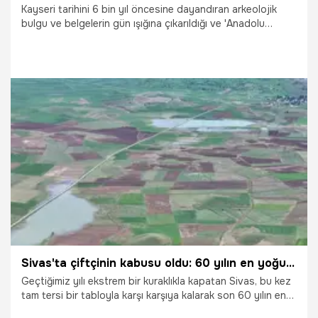
Kayseri tarihini 6 bin yıl öncesine dayandıran arkeolojik
bulgu ve belgelerin gün ışığına çıkarıldığı ve 'Anadolu
tarihinin başladığı yer' olarak bilinen Kültepe-Kaniş-Karum
Ören Yeri'nde kazı çalışmaları tüm hızıyla devam ediyor.
Kazı Başkanı Prof. Dr. Fikri Kulakoğlu kazılarda elde edilen
arkeolojik bulguların, Kayseri ve çevresinin binlerce yıl önce
günümüzden farklı iklim şartlarına sahip olduğunu ortaya
koyduğunu söyledi. Kulakoğlu yaklaşık 5 bin yıl önce
bölgede zeytin, enginar gibi özellikle Ege ve farklı
9.07.2026
Vatan TV
bölgelere ait ürünlerin tarımı yapıldığını belirterek, bunun
iklimin daha sıcak ve nemli olduğunun önemli bir göstergesi
olduğunu ifade etti.
Sivas'ta çiftçinin kabusu oldu: 60 yılın en yoğun yağışı vurdu, tarlalar havadan böyle görüntülendi! Pas hastalığı tarlayı bitirmeden bunu yapın
Geçtiğimiz yılı ekstrem bir kuraklıkla kapatan Sivas, bu kez
tam tersi bir tabloyla karşı karşıya kalarak son 60 yılın en
yoğun ve agresif yağış dalgasına teslim oldu. Akarsuların