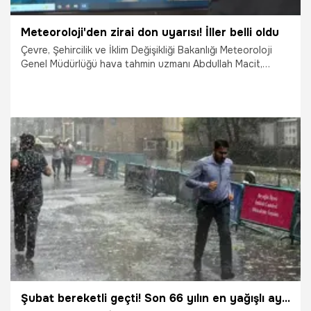
Meteoroloji'den zirai don uyarısı! İller belli oldu
Çevre, Şehircilik ve İklim Değişikliği Bakanlığı Meteoroloji
Genel Müdürlüğü hava tahmin uzmanı Abdullah Macit,
çarşamba günü akşam saatlerinden itibaren soğuk havayla
birlikte gelmesi beklenen zirai don hadisesine karşı
vatandaşları uyardı.
7.04.2026
Gündem
Şubat bereketli geçti! Son 66 yılın en yağışlı ayı oldu