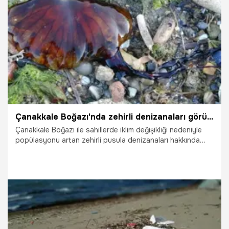
13.05.2022
Ekonomi
Çanakkale Boğazı'nda zehirli denizanaları görüldü, uzmanı uyardı
Çanakkale Boğazı ile sahillerde iklim değişikliği nedeniyle
popülasyonu artan zehirli pusula denizanaları hakkında
uyaran Çanakkale Onsekiz Mart Üniversitesi'nden Prof. Dr.
Muhammet Türkoğlu, "Temas edildiğinde hemen denizden
çıkılmalı. Temas edilen cilt kısmı amonyak ya da sirke ile
yıkanmalı. Kesinlikle tatlı su ile muamele edilmemeli" dedi.
18.04.2022
Yaşam