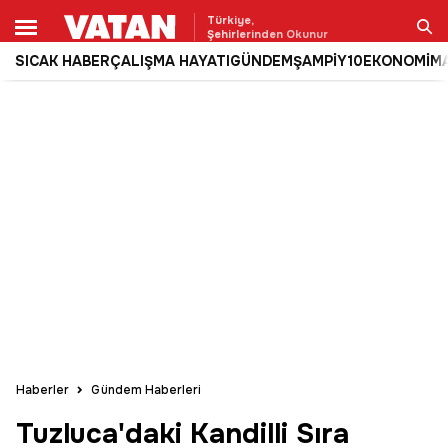
Türkiye,
Şehirlerinden Okunur
SICAK HABER
ÇALIŞMA HAYATI
GÜNDEM
ŞAMPİY10
EKONOMİ
M
Ara
Haberler
Gündem Haberleri
Tuzluca'daki Kandilli Sıra