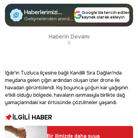
Haberlerimizi
Google’da tercih edilen
kaynak olarak ekleyin
Google'da Takip
Gelişmelerden anında
haberdar olun.
Edin
Haberin Devamı
Iğdır'ın Tuzluca ilçesine bağlı Kandilli Sıra Dağları'nda
meydana gelen çığın ardından oluşan izler drone ile
havadan görüntülendi. Kış boyunca yoğun kar yağışının
etkili olduğu bölgede, havaların ısınmasıyla birlikte dağ
yamaçlarındaki kar örtüsünde çözülmeler yaşandı.
İLGİLİ HABER
Bir ilimizde daha suya