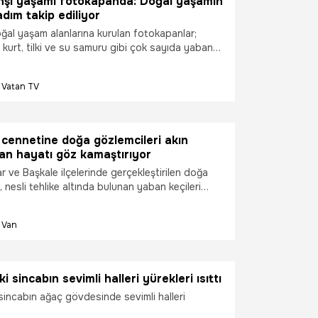
ahşi yaşamı fotokapanda: Doğal yaşamın
adım takip ediliyor
oğal yaşam alanlarına kurulan fotokapanlar;
 kurt, tilki ve su samuru gibi çok sayıda yaban
slenme, avlanma ve yaşam mücadelesini
Vatan TV
ı cennetine doğa gözlemcileri akın
an hayatı göz kamaştırıyor
r ve Başkale ilçelerinde gerçekleştirilen doğa
 nesli tehlike altında bulunan yaban keçileri
zere birçok yaban hayvanı doğal yaşam
rüntülendi.
Van
ki sincabın sevimli halleri yürekleri ısıttı
 sincabın ağaç gövdesinde sevimli halleri