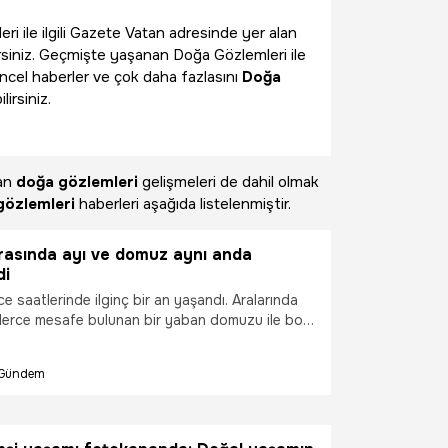
eri ile ilgili Gazete Vatan adresinde yer alan
rsiniz. Geçmişte yaşanan Doğa Gözlemleri ile
üncel haberler ve çok daha fazlasını
Doğa
irsiniz.
nan
doğa gözlemleri
gelişmeleri de dahil olmak
gözlemleri
haberleri aşağıda listelenmiştir.
asında ayı ve domuz aynı anda
di
e saatlerinde ilginç bir an yaşandı. Aralarında
erce mesafe bulunan bir yaban domuzu ile boz
oğrafçısı Enes Hangün tarafından aynı karede
Gündem