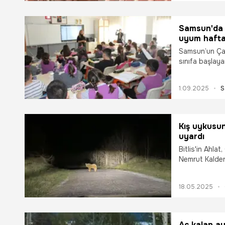
Samsun'da 1 
uyum hafta
Samsun’un Çarş
sınıfa başlaya
öncesi uyum eğ
1.09.2025
S
Kış uykusun
uyardı
Bitlis'in Ahla
Nemrut Kaldera
turizm sezonu
güzellikleriyle
18.05.2025
da yoğun ilgi
olarak bilinen
Aç kalan ayı