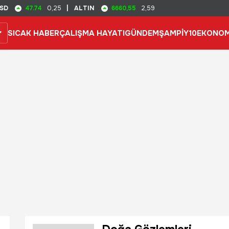
47.74
6660,55
SD
0,25
|
ALTIN
2,59
SICAK HABER
ÇALIŞMA HAYATI
GÜNDEM
ŞAMPİY10
EKONOM