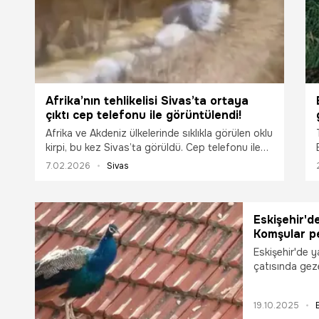
Afrika’nın tehlikelisi Sivas’ta ortaya
çıktı cep telefonu ile görüntülendi!
Afrika ve Akdeniz ülkelerinde sıklıkla görülen oklu
kirpi, bu kez Sivas’ta görüldü. Cep telefonu ile
görüntülenen kirpi, bir süre sonra gözden
7.02.2026
Sivas
kayboldu.
Eskişehir'd
Komşular p
Eskişehir'de y
çatısında gez
mahalleli aras
19.10.2025