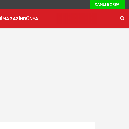
CANLI BORSA
İ
MAGAZİN
DÜNYA
Ara