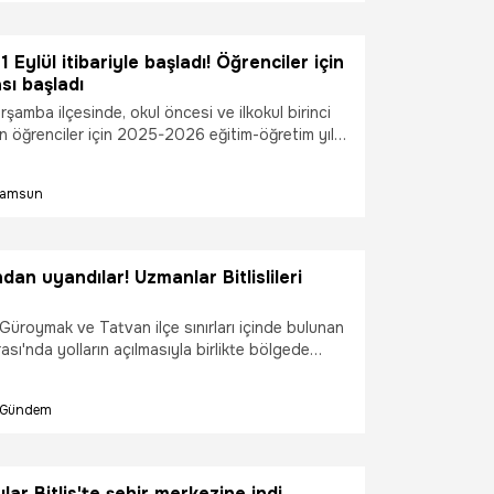
Eylül itibariyle başladı! Öğrenciler için
sı başladı
amba ilçesinde, okul öncesi ve ilkokul birinci
n öğrenciler için 2025-2026 eğitim-öğretim yılı
itimi başladı.
amsun
dan uyandılar! Uzmanlar Bitlislileri
t, Güroymak ve Tatvan ilçe sınırları içinde bulunan
sı'nda yolların açılmasıyla birlikte bölgede
 da resmen başlamış oldu. Eşsiz doğal
 dikkat çeken kaldera, her yıl olduğu gibi bu yıl
Gündem
 görürken, halk tarafından Nemrut'un maskotları
 ayılar da kış uykusundan uyandı.
lar Bitlis'te şehir merkezine indi,