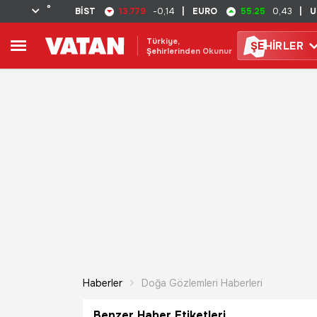
°
13.779
55.25
BİST
-0,14
|
EURO
0,43
|
U
Türkiye,
ŞE
HİRLER
Şehirlerinden Okunur
Haberler
Doğa Gözlemleri Haberleri
Benzer Haber Etiketleri