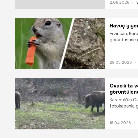
2.06.2026
Havuç yiyen
Erzincan, Kurb
görüntüsüne ev
Genel Müdürlü
iştahla havuç
notuyla payla
28.05.2026
tükenme tehli
Benekli Semen
yansıdı. Uzma
canlıların kor
Ovacık'ta 
görüntülen
Karabük'ün Ov
fotokapanla g
16.04.2026