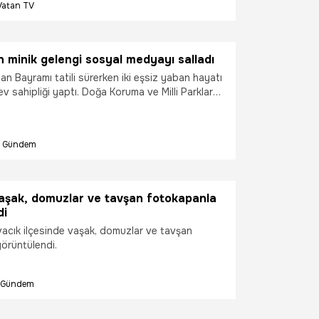
Vatan TV
 minik gelengi sosyal medyayı salladı
an Bayramı tatili sürerken iki eşsiz yaban hayatı
 sahipliği yaptı. Doğa Koruma ve Milli Parklar
ğü, Erzincan’da koruma altındaki bir gelenginin
 yediği sevimli anları "Bayram neşesine dönüştü"
ştı. Diğer yandan, dünya genelinde nesli
Gündem
kesi altında olan ve nadir görülen Anadolu
deri, Kemah ilçesinde cep telefonu kameralarına
nlar, bahar yağmurlarıyla ortaya çıkan bu
unması için acil çağrıda bulundu.
vaşak, domuzlar ve tavşan fotokapanla
di
acık ilçesinde vaşak, domuzlar ve tavşan
örüntülendi.
Gündem