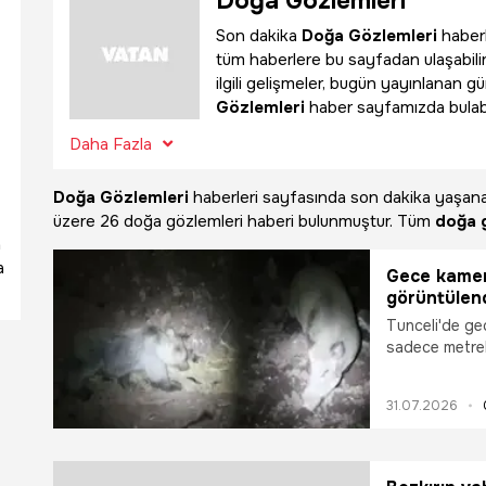
Doğa Gözlemleri
Son dakika
Doğa Gözlemleri
haberl
tüm haberlere bu sayfadan ulaşabili
ilgili gelişmeler, bugün yayınlanan g
Gözlemleri
haber sayfamızda bulabil
Daha Fazla
Doğa Gözlemleri
haberleri sayfasında son dakika yaşa
üzere
26 doğa gözlemleri haberi bulunmuştur. Tüm
doğa 
a
a
Gece kamer
görüntülen
Tunceli'de gec
sadece metrel
ayı, doğa fot
görüntülendi.
31.07.2026