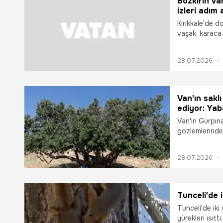
Bozkırın v
izleri adım 
Kırıkkale'de d
vaşak, karaca,
hayvanının be
görüntüledi.
28.07.2026
Van'ın sakl
ediyor: Yab
Van'ın Gürpına
gözlemlerinde,
başta olmak ü
alanlarında gö
28.07.2026
Tunceli'de i
Tunceli'de iki
yürekleri ısıttı.