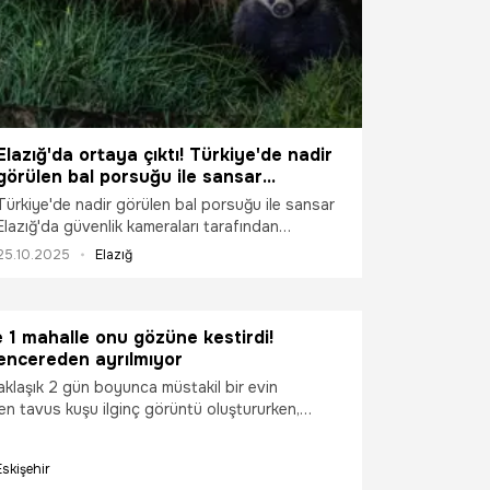
Elazığ'da ortaya çıktı! Türkiye'de nadir
görülen bal porsuğu ile sansar
kamerada
Türkiye'de nadir görülen bal porsuğu ile sansar
Elazığ'da güvenlik kameraları tarafından
görüntülendi
25.10.2025
Elazığ
e 1 mahalle onu gözüne kestirdi!
encereden ayrılmıyor
aklaşık 2 gün boyunca müstakil bir evin
en tavus kuşu ilginç görüntü oluştururken,
ında merak konusu haline geldi.
Eskişehir