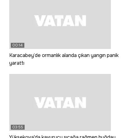
00:14
Karacabey’de ormanlık alanda çıkan yangın panik
yarattı
03:55
Yüksekova'da kavurucu sıcağa rağmen buğday