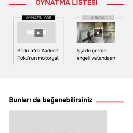
OYNATMA LİSTESİ
OYNATILIYOR
SIRADA
Bodrum'da Akdeniz
Şişli'de görme
Foku'nun motoryat
engelli vatandaşın
keyfi kameraya
metro raylarına
yansıdı
düştüğü anın
görüntüsü ortaya
çıktı!
Bunları da beğenebilirsiniz