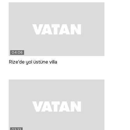
04:06
Rize'de yol üstüne villa
03:33