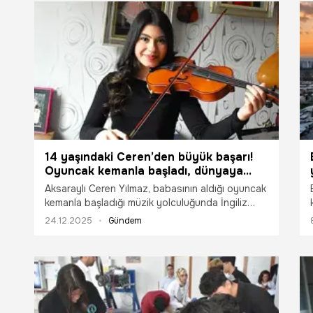
14 yaşındaki Ceren’den büyük başarı!
Oyuncak kemanla başladı, dünyaya
adını duyurdu
Aksaraylı Ceren Yılmaz, babasının aldığı oyuncak
kemanla başladığı müzik yolculuğunda İngiliz
Kraliyet Müzik Okulları'nın prestijli diplomasını
24.12.2025
Gündem
almayı başardı. 14 yaşındaki genç yetenek,
şimdiden 60 ülkede geçerli bir diplomanın sahibi
oldu.