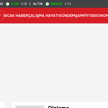
47.69
6668,98
SD
0,16
|
ALTIN
2,72
SICAK HABER
ÇALIŞMA HAYATI
GÜNDEM
ŞAMPİY10
EKONOM