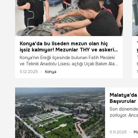
Konya'da bu liseden mezun olan hiç
işsiz kalmıyor! Mezunlar THY ve askeri
firmalarda işe başlıyor:
Konya'nın Ereğli ilçesinde bulunan Fatih Mesleki
ve Teknik Anadolu Lisesi, açtığı Uçak Bakım Alanı
ile havacılık sektörünün ihtiyaç duyduğu teknik
5.12.2025
Konya
donanıma sahip gençleri yetiştiriyor. 2015-2016
eğitim-öğretim yılında öğrenci kabulüne başlayan
okul, öğrencilerini erken yaşta sektörle
tanıştırarak mezuniyet sonrasında iş kaygısını
Malatya'da a
ortadan kaldırıyor.
Başvurular 
Son dönemde 
zorluyor. Anca
ücretin üç katı
11.11.2025
Ma