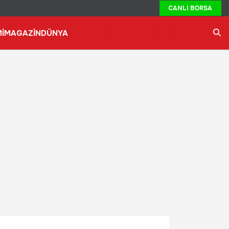
CANLI BORSA
İ
MAGAZİN
DÜNYA
Ara