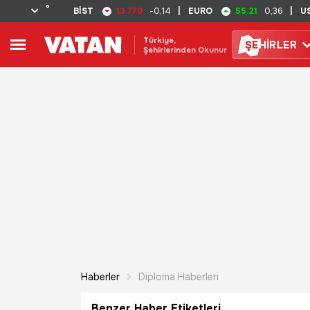
°
13.779
55.21
BİST
-0,14
|
EURO
0,36
|
U
Türkiye,
ŞE
HİRLER
Şehirlerinden Okunur
Haberler
Diploma Haberleri
Benzer Haber Etiketleri