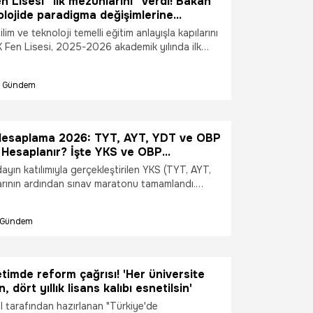
 Lisesi “ilk mezunlarını” verdi! Bakan
olojide paradigma değişimlerine
lim ve teknoloji temelli eğitim anlayışla kapılarını
Fen Lisesi, 2025-2026 akademik yılında ilk
rdi. LGS’de yüzde 1’lik dilimde yer alan
sından özel yetenek sınavıyla seçilen gençler,
Gündem
oloji Bakanı Mehmet Fatih Kacır’ın katılımıyla
rkemli bir törenle mezuniyet sevinci yaşadı.
esaplama 2026: TYT, AYT, YDT ve OBP
 Hesaplanır? İşte YKS ve OBP
ekranı
ayın katılımıyla gerçekleştirilen YKS (TYT, AYT,
rının ardından sınav maratonu tamamlandı.
an soru kitapçığı ve cevap anahtarının
a birlikte adaylar "YKS puanı nasıl hesaplanır?"
Gündem
 aramaya başladı. Sınavda yaptıkları netlerin
ısını nasıl aralayacağını merak eden öğrenciler,
okul puanının etkisini öğrenmek için OBP
mlarını inceliyor. İşte YKS puan hesaplama ve
imde reform çağrısı! 'Her üniversite
t Puanı (OBP) hesaplama ekranı...
, dört yıllık lisans kalıbı esnetilsin'
l tarafından hazırlanan "Türkiye'de