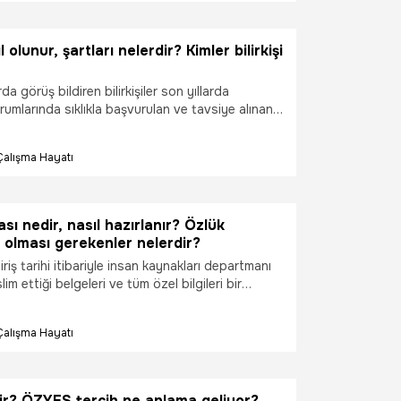
ıl olunur, şartları nelerdir? Kimler bilirkişi
a görüş bildiren bilirkişiler son yıllarda
umlarında sıklıkla başvurulan ve tavsiye alınan
 ön plana çıkıyor. Çözümlenemeyen işlerde her
a olan bilirkişiler mahkemelere ve şirketlere
Çalışma Hayatı
veriyor. Bilirkişi olabilmek için de belirli şartları
l olunur, şartları nelerdir?
i olamaz?
sı nedir, nasıl hazırlanır? Özlük
olması gerekenler nelerdir?
iriş tarihi itibariyle insan kaynakları departmanı
im ettiği belgeleri ve tüm özel bilgileri bir
ar. Devam eden çalışma süresi boyunca bu
ekilleriyle muhafaza edilir. İşte bu dosyaya
Çalışma Hayatı
adı verilir ve insan kaynaklarının kayıtlı
sındadır. Peki, Özlük dosyası nedir, nasıl
lük dosyasında olması gerekenler nelerdir? İşte
hakkında bilmeniz gerekenler...
r? ÖZYES tercih ne anlama geliyor?