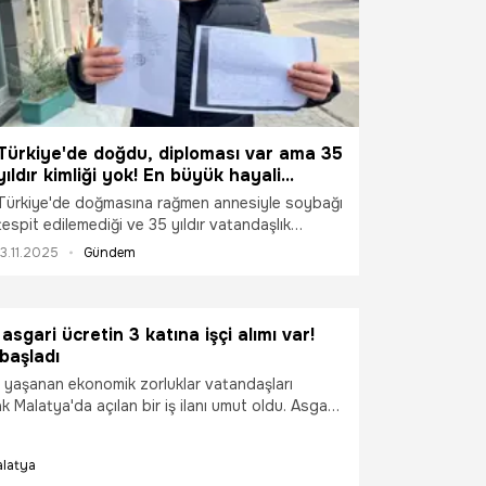
Türkiye'de doğdu, diploması var ama 35
yıldır kimliği yok! En büyük hayali
askerlik yapmak: 'Yaşar ne yaşar ne
Türkiye'de doğmasına rağmen annesiyle soybağı
yaşamaz' gerçek oldu
tespit edilemediği ve 35 yıldır vatandaşlık
alamadığı için kimliksiz yaşamak zorunda kalan
13.11.2025
Gündem
Rasim Mert, hukuk mücadelesi veriyor. Rasim'in in
büyük hayali, kimliğine kavuşarak Türk ordusuna
katılıp bu ülkeye resmen hizmet edebilmek ve
sgari ücretin 3 katına işçi alımı var!
vatandaşlık haklarından yararlanabilmek.
başladı
yaşanan ekonomik zorluklar vatandaşları
k Malatya'da açılan bir iş ilanı umut oldu. Asgari
na işçi alımı başlatıldı. Başvurular başladı.
latya