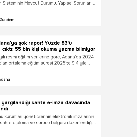
 Sisteminin Mevcut Durumu, Yapısal Sorunlar ve
leri" raporu, yıllardır kürsü arkasında konuşulan
muoyuna taşıdı. Raporda, 4 yıllık lisans kalıbının
Gündem
0 AKTS (2+1 yıl) formatına çekilmesi, YÖK'ün
tim kurumundan düzenleyici ve koordinasyon
pıya evrilmesi, rektörlük makamına akademisyen
syonellerin de getirilebilmesi öneriliyor.
dana’ya şok rapor! Yüzde 83'ü
 üniversiteler yayın sayan değil, etki üreten
 çıktı: 55 bin kişi okuma yazma bilmiyor
şmeli" denildi.
ılı resmi eğitim verilerine göre, Adana’da 2024
l olan ortalama eğitim süresi 2025'te 9,4 yıla
rtışa rağmen Adana, 9,6 yıl olan Türkiye
altında kaldı. 2 milyondan fazla 6 yaş üzeri
Adana
olan kentte üniversite mezunu sayısı 320 bine
okuma yazma bilmeyen 55 binden fazla
zde 83’ünün kadın olması eğitimdeki cinsiyet
bir kez daha gözler önüne serdi.
 yargılandığı sahte e-imza davasında
andı
 kurumları yöneticilerinin elektronik imzalarının
sahte diploma ve sürücü belgesi düzenlendiği
kin 286 sanığın yargılandığı davada karar
üt lideri olduğu iddiasıyla yargılanan Ziya