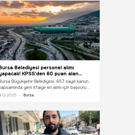
Bursa Belediyesi personel alımı
yapacak! KPSS'den 60 puan alan
başvuru yapabiliyor, son gün 10 Aralık
Bursa Büyükşehir Belediyesi, 657 sayılı kanun
kapsamında yeni itfaiye eri alımı için başvuru
sürecini başlattı. Başvuru detayları belli oldu.
8.12.2025
Bursa
KPSS'den 60 puan alan başvuru yapabiliyor.