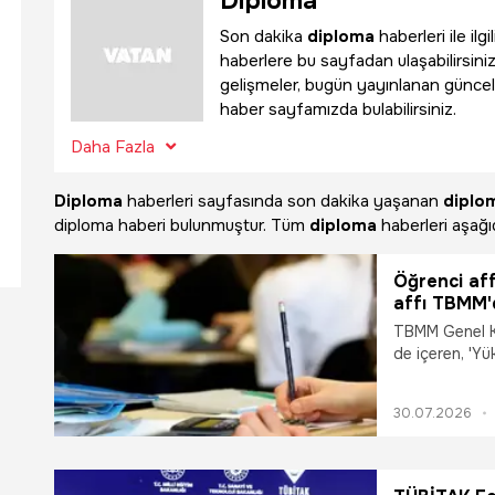
Diploma
Son dakika
diploma
haberleri ile il
haberlere bu sayfadan ulaşabilirsiniz
gelişmeler, bugün yayınlanan güncel
haber sayfamızda bulabilirsiniz.
Daha Fazla
Diploma
haberleri sayfasında son dakika yaşanan
diplo
diploma haberi bulunmuştur. Tüm
diploma
haberleri aşağıd
Öğrenci aff
affı TBMM'd
Meclis'ten 
TBMM Genel Ku
çıkacak? Öğ
de içeren, 'Y
Değişiklik Yapı
yaşandı. Öğren
30.07.2026
TBMM'de kabul 
Öğrenci affı n
yanıtı...