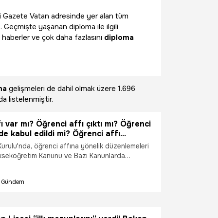
gili Gazete Vatan adresinde yer alan tüm
. Geçmişte yaşanan diploma ile ilgili
 haberler ve çok daha fazlasını
diploma
ma
gelişmeleri de dahil olmak üzere
1.696
a listelenmiştir.
ı var mı? Öğrenci affı çıktı mı? Öğrenci
e kabul edildi mi? Öğrenci affı
geçti mi? Öğrenci affı ne zaman
rulu'nda, öğrenci affına yönelik düzenlemeleri
renci affı çıktı mı?
ükseköğretim Kanunu ve Bazı Kanunlarda
lmasına Dair Kanun Teklifi' ile ilgili yeni gelişme
ci affı var mı? Öğrenci affı çıktı mı? Öğrenci affı
Gündem
edildi mi? Öğrenci affı Meclis'ten geçti mi?
e zaman çıkacak? Öğrenci affı çıktı mı? İşte