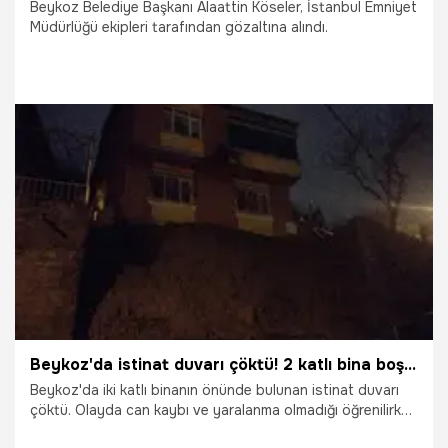
Beykoz Belediye Başkanı Alaattin Köseler, İstanbul Emniyet
Müdürlüğü ekipleri tarafından gözaltına alındı.
27.02.2025
Gündem
Beykoz'da istinat duvarı çöktü! 2 katlı bina boşaltıldı
Beykoz'da iki katlı binanın önünde bulunan istinat duvarı
çöktü. Olayda can kaybı ve yaralanma olmadığı öğrenilirken
bina tedbir amaçlı tahliye edildi.