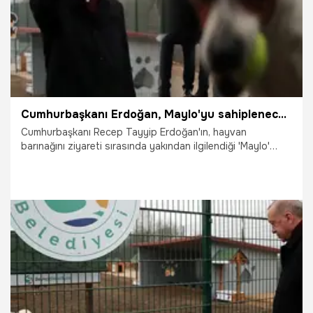
Cumhurbaşkanı Erdoğan, Maylo'yu sahiplenecek!
Cumhurbaşkanı Recep Tayyip Erdoğan'ın, hayvan
barınağını ziyareti sırasında yakından ilgilendiği 'Maylo'
isimli köpeğin sahibi tarafından sokağa terk edildiği ortaya
çıktı. Erdoğan'ın Maylo'yu sahipleneceğini söylediği
belirtildi.
8.01.2022
Siyaset