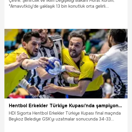
Çevre, Şehircilik ve İklim Değişikliği Bakanı Murat Kurum,
"Arnavutköy'de yaklaşık 13 bin konutluk orta gelirli
vatandaşlarımızın evi olmayan kardeşlerimizin ev sahibi
olabilmesi için bir proje başlattık. Aylık 7 bin 500 liradan
başlayan taksitlerle vatandaşlarımız evi olmayan
kardeşlerimiz ev sahibi olabilecekler" dedi.
19.05.2023
Ekonomi
Hentbol Erkekler Türkiye Kupası'nda şampiyon Beşiktaş
HDI Sigorta Hentbol Erkekler Türkiye Kupası final maçında
Beykoz Belediye GSK’yı uzatmalar sonucunda 34-33
mağlup eden Beşiktaş Yurtbay Seramik, şampiyon oldu.