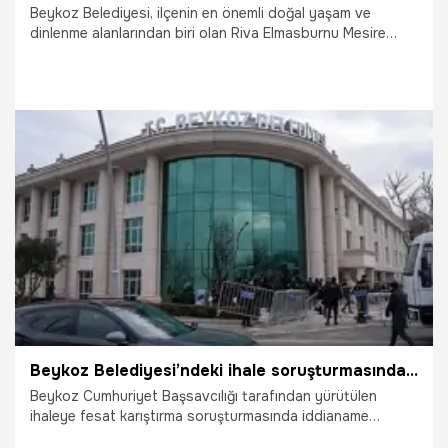
Beykoz Belediyesi, ilçenin en önemli doğal yaşam ve
dinlenme alanlarından biri olan Riva Elmasburnu Mesire
Alanı ve Plajı’nda yeni sezon öncesi kapsamlı bakım, onarım
ve yenileme çalışmalarını tamamladı. Gerçekleştirilen
çalışmalarla tesisin sosyal alanları modernize edilirken,
güvenlik ve konfor standartları da yükseltildi.
11.06.2026
Vatan TV
Beykoz Belediyesi’ndeki ihale soruşturmasında iddianame kabul edildi! Sanıkların hakim karşısına çıkacağı tarih belli oldu
Beykoz Cumhuriyet Başsavcılığı tarafından yürütülen
ihaleye fesat karıştırma soruşturmasında iddianame
hazırlandı. Soruşturma kapsamında yargılanacak sanıklar, 2