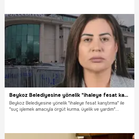
Eylül’de hakim karşısına çıkacak.
5.06.2025
Gündem
Beykoz Belediyesine yönelik "ihaleye fesat karıştırma" soruşturmasında Başkan Yardımcısı Gül gözaltına alındı
Beykoz Belediyesine yönelik "ihaleye fesat karıştırma" ile
"suç işlemek amacıyla örgüt kurma, üyelik ve yardım"
suçlarından başlatılan soruşturma kapsamında Başkan
Yardımcısı Fidan Gül, gözaltına alındı.