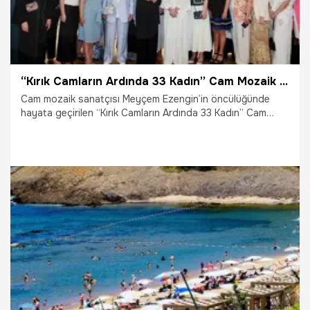
“Kırık Camların Ardında 33 Kadın” Cam Mozaik Sergisi sanatseverlerle buluştu
Cam mozaik sanatçısı Meyçem Ezengin’in öncülüğünde
hayata geçirilen “Kırık Camların Ardında 33 Kadın” Cam
Mozaik Sergisi, Dolmabahçe Saray Koleksiyonları
Müzesi’nde düzenlenen açılış davetiyle sanatseverlerle
buluştu.
19.06.2026
Yaşam