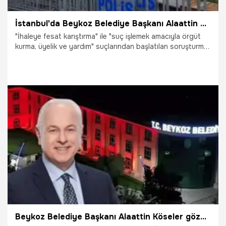
İstanbul'da Beykoz Belediye Başkanı Alaattin Köseler mahkemeye sevk edildi
"İhaleye fesat karıştırma" ile "suç işlemek amacıyla örgüt
kurma, üyelik ve yardım" suçlarından başlatılan soruşturma
kapsamında gözaltına alınan, aralarında Beykoz Belediye
Başkanı Alaattin Köseler'in de bulunduğu 18 kişi adliyedeki
işlemlerinin ardından tutuklanmaları talebiyle mahkemeye
sevk edildi.
3.03.2025
Gündem
Beykoz Belediye Başkanı Alaattin Köseler gözaltına alındı