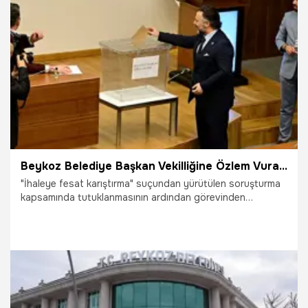
7.05.2025
Gündem
Beykoz Belediye Başkan Vekilliğine Özlem Vural Gürzel seçildi
"İhaleye fesat karıştırma" suçundan yürütülen soruşturma
kapsamında tutuklanmasının ardından görevinden
uzaklaştırılan Beykoz Belediye Başkanı Alaattin Köseler'in
yerine CHP'li meclis üyesi Özlem Vural Gürzel seçildi.
10.03.2025
Gündem