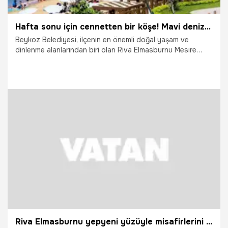
Hafta sonu için cennetten bir köşe! Mavi deniz ve yeşil doğa iç içe
Beykoz Belediyesi, ilçenin en önemli doğal yaşam ve
dinlenme alanlarından biri olan Riva Elmasburnu Mesire
Alanı ve Plajı’nda yeni sezon öncesi kapsamlı bakım, onarım
ve yenileme çalışmalarını tamamladı. Gerçekleştirilen
çalışmalarla tesisin sosyal alanları modernize edilirken,
güvenlik ve konfor standartları da yükseltildi.
11.06.2026
Gündem
Riva Elmasburnu yepyeni yüzüyle misafirlerini bekliyor