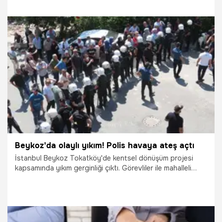
18.03.2023
Diğer Sporlar
Beykoz'da olaylı yıkım! Polis havaya ateş açtı
İstanbul Beykoz Tokatköy'de kentsel dönüşüm projesi
kapsamında yıkım gerginliği çıktı. Görevliler ile mahalleli
arasındaki arbedeye polis havaya ateş açarak engel oldu.