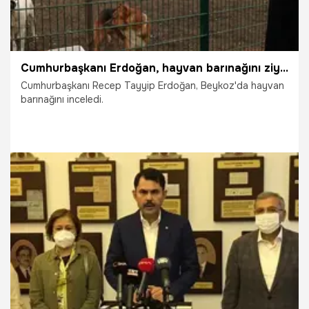
Cumhurbaşkanı Erdoğan, hayvan barınağını ziyaret etti
Cumhurbaşkanı Recep Tayyip Erdoğan, Beykoz'da hayvan
barınağını inceledi.
7.01.2022
Siyaset