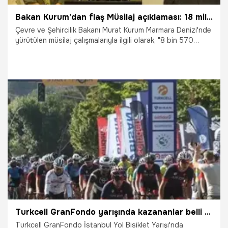
Bakan Kurum'dan flaş Müsilaj açıklaması: 18 milyonluk ceza...
Çevre ve Şehircilik Bakanı Murat Kurum Marmara Denizi'nde
yürütülen müsilaj çalışmalarıyla ilgili olarak, "8 bin 570
denetim gerçekleştirildi, tüm Marmara bölgesinde.140
tesise yaklaşık 18 milyon lira idari para cezası uyguladık"
dedi.
4.07.2021
Gündem
Turkcell GranFondo yarışında kazananlar belli oldu
Turkcell GranFondo İstanbul Yol Bisiklet Yarışı'nda