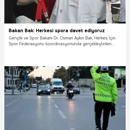
Bakan Bak: Herkesi spora davet ediyoruz
Gençlik ve Spor Bakanı Dr. Osman Aşkın Bak, Herkes İçin
Spor Federasyonu koordinasyonunda gerçekleştirilen
Avrupa Spor Haftası etkinliklerine katıldı. Türkiye’nin geniş
bir spor altyapısına sahip olduğunu vurgulayan Bakan
Osman Aşkın Bak, “Tabana yayılan bir spor aktivitesi var.
Biz 3'den 93'e herkesi spora davet ediyoruz, herkesin
hareket etmesini istiyoruz. Sporu yaşam tarzı olarak
sürdürmemiz lazım.” dedi.
24.09.2023
Gündem