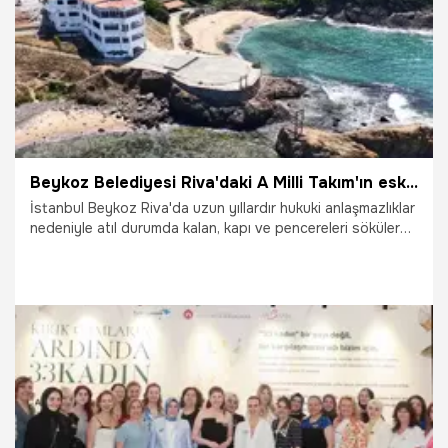
Beykoz Belediyesi Riva'daki A Milli Takım'ın eski kamp oteli için harekete geçti: Yerine ne yapılacağı belli oldu!
İstanbul Beykoz Riva'da uzun yıllardır hukuki anlaşmazlıklar
nedeniyle atıl durumda kalan, kapı ve pencereleri sökülerek
metruk hale gelen 186 odalı tarihi otel binasının yıkımına
başlandı. Bir dönem A Milli Futbol Takımı'na da ev sahipliği
yapan dev tesis, Beykoz Belediyesi ve Gençlik ve Spor
Bakanlığı ortaklığıyla uluslararası standartlarda dev bir
gençlik ve spor kampına dönüştürülecek.
25.07.2026
Gündem