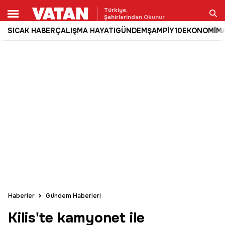
Türkiye,
Şehirlerinden Okunur
SICAK HABER
ÇALIŞMA HAYATI
GÜNDEM
ŞAMPİY10
EKONOMİ
M
Ara
Haberler
Gündem Haberleri
Kilis'te kamyonet ile