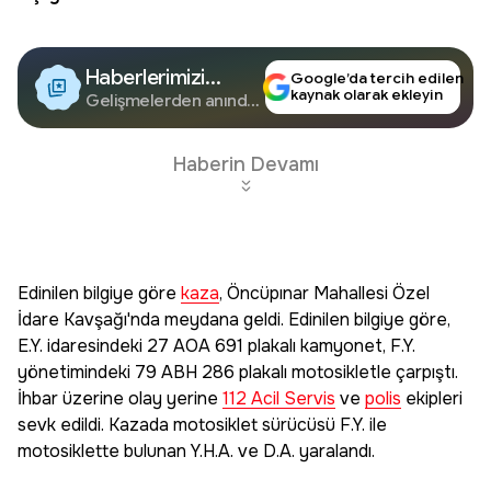
Haberlerimizi
Google’da tercih edilen
kaynak olarak ekleyin
Google'da Takip
Gelişmelerden anında
haberdar olun.
Edin
Haberin Devamı
Edinilen bilgiye göre
kaza
, Öncüpınar Mahallesi Özel
İdare Kavşağı'nda meydana geldi. Edinilen bilgiye göre,
E.Y. idaresindeki 27 AOA 691 plakalı kamyonet, F.Y.
yönetimindeki 79 ABH 286 plakalı motosikletle çarpıştı.
İhbar üzerine olay yerine
112 Acil Servis
ve
polis
ekipleri
sevk edildi. Kazada motosiklet sürücüsü F.Y. ile
motosiklette bulunan Y.H.A. ve D.A. yaralandı.