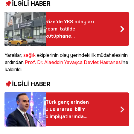
İLGİLİ HABER
Rize'de YKS adayları
resmi tatilde
kütüphane
mağduriyeti yaşadı
Yaralılar,
sağlık
ekiplerinin olay yerindeki ilk müdahalesinin
ardından
Prof. Dr. Alaeddin Yavaşca Devlet Hastanesi
'ne
kaldırıldı.
İLGİLİ HABER
Türk gençlerinden
uluslararası bilim
olimpiyatlarında
büyük başarı! Bakan
Kacır öğrencileri