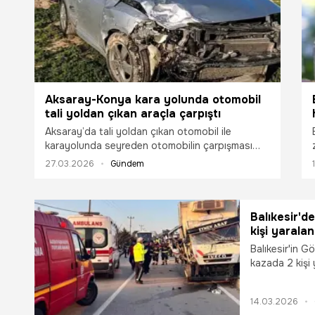
Aksaray-Konya kara yolunda otomobil
tali yoldan çıkan araçla çarpıştı
Aksaray’da tali yoldan çıkan otomobil ile
karayolunda seyreden otomobilin çarpışması
sonucu meydana gelen trafik kazasında 2
27.03.2026
Gündem
sürücü yaralandı.
Balıkesir'd
kişi yaralan
Balıkesir'in G
kazada 2 kişi 
14.03.2026