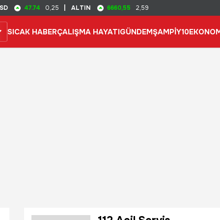
47.74
6660,55
SD
0,25
|
ALTIN
2,59
SICAK HABER
ÇALIŞMA HAYATI
GÜNDEM
ŞAMPİY10
EKONOM