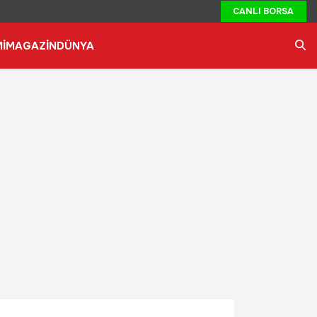
CANLI BORSA
İ
MAGAZİN
DÜNYA
Ara