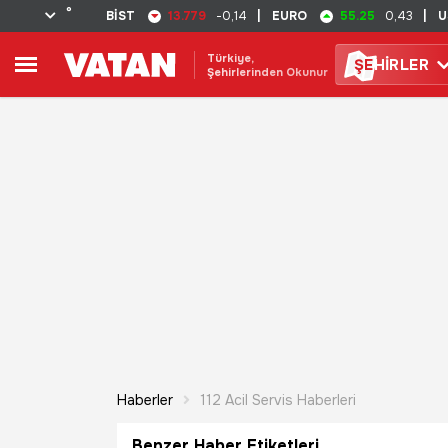
°
13.779
55.25
BİST
-0,14
|
EURO
0,43
|
U
Türkiye,
ŞE
HİRLER
Şehirlerinden Okunur
Haberler
112 Acil Servis Haberleri
Benzer Haber Etiketleri