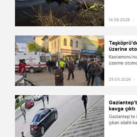
14.06.2026
Taşköprü'de
üzerine oto
Kastamonu’nun
üzerine otomo
oldu. Olayda 2
25.05.2026
Gaziantep’t
kavga çıktı
Gaziantep’te 
çıkan silahlı 
güvenlik kame