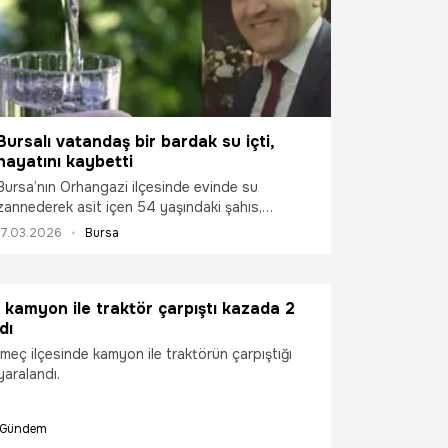
Bursalı vatandaş bir bardak su içti,
hayatını kaybetti
Bursa’nın Orhangazi ilçesinde evinde su
zannederek asit içen 54 yaşındaki şahıs,
kaldırıldığı hastanede hayatını kaybetti.
17.03.2026
Bursa
e kamyon ile traktör çarpıştı kazada 2
dı
ömeç ilçesinde kamyon ile traktörün çarpıştığı
yaralandı.
Gündem