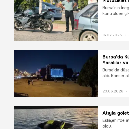
Motosiklet 
Bursa'nın İne
kontrolden çı
araca arkadan
hastaneye kaldı
kamerasına sa
16.07.2026
Bursa'da Kü
Yaralılar va
Bursa'da düze
aldı. Konser a
29.06.2026
Atıyla gölet
Eskişehir'de a
oldu.