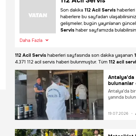
112 Acil Servis
Son dakika
112 Acil Servis
haberleri 
haberlere bu sayfadan ulaşabilirsiniz.
gelişmeler, bugün yayınlanan güncel
Servis
haber sayfamızda bulabilirsin
Daha Fazla
112 Acil Servis
haberleri sayfasında son dakika yaşanan
4.371 112 acil servis haberi bulunmuştur. Tüm
112 acil serv
Antalya'da 
bulunanlar 
Antalya'da bir
yanında buluna
nedeniyle AFA
hepta deka flo
19.07.2026
belirlendi.