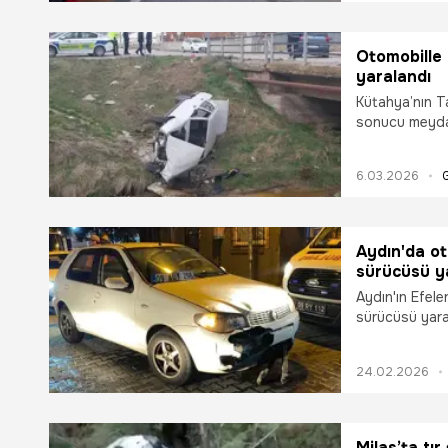
Otomobille 
yaralandı
Kütahya’nın Ta
sonucu meydan
Çarpışmanın e
yatağına düşt
6.03.2026
Aydın'da ot
sürücüsü y
Aydın'ın Efele
sürücüsü yara
24.02.2026
Milas’ta tır