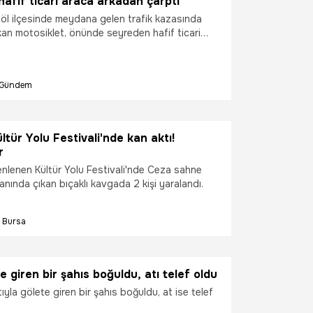
hafif ticari araca arkadan çarptı
göl ilçesinde meydana gelen trafik kazasında
kan motosiklet, önünde seyreden hafif ticari
 çarptı. Kazada yaralanan motosiklet sürücüsü
rılırken, kaza anı bir iş yerinin güvenlik
niye saniye yansıdı.
Gündem
ltür Yolu Festivali'nde kan aktı!
r
nlenen Kültür Yolu Festivali'nde Ceza sahne
lanında çıkan bıçaklı kavgada 2 kişi yaralandı.
Bursa
e giren bir şahıs boğuldu, atı telef oldu
tıyla gölete giren bir şahıs boğuldu, at ise telef