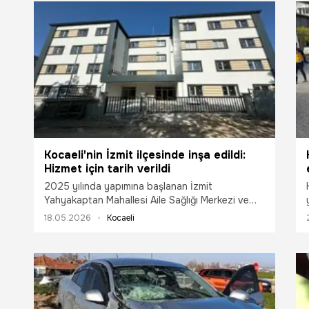
Kocaeli'nin İzmit ilçesinde inşa edildi:
Hizmet için tarih verildi
2025 yılında yapımına başlanan İzmit
Yahyakaptan Mahallesi Aile Sağlığı Merkezi ve
112 Acil Servis Hizmetleri İstasyonu binasının,
18.05.2026
Kocaeli
inşasında sona gelindi.