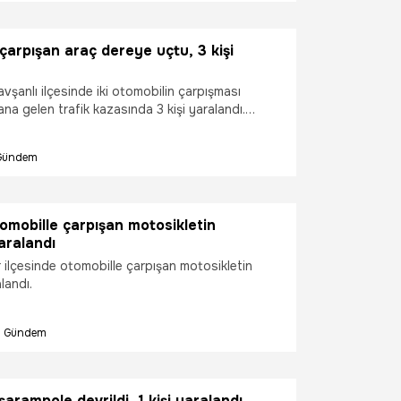
çarpışan araç dereye uçtu, 3 kişi
vşanlı ilçesinde iki otomobilin çarpışması
a gelen trafik kazasında 3 kişi yaralandı.
tkisiyle savrulan araçlardan biri köprüden dere
ü.
Gündem
omobille çarpışan motosikletin
aralandı
r ilçesinde otomobille çarpışan motosikletin
landı.
Gündem
 şarampole devrildi, 1 kişi yaralandı