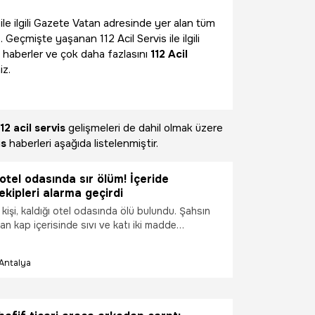
ile ilgili Gazete Vatan adresinde yer alan tüm
 Geçmişte yaşanan 112 Acil Servis ile ilgili
 haberler ve çok daha fazlasını
112 Acil
iz.
112 acil servis
gelişmeleri de dahil olmak üzere
is
haberleri aşağıda listelenmiştir.
otel odasında sır ölüm! İçeride
ekipleri alarma geçirdi
 kişi, kaldığı otel odasında ölü bulundu. Şahsın
n kap içerisinde sıvı ve katı iki madde
D ekiplerinin yaptığı incelemede, sıvı maddenin
or oktan sülfonik asit çözeltisi olduğu
Antalya