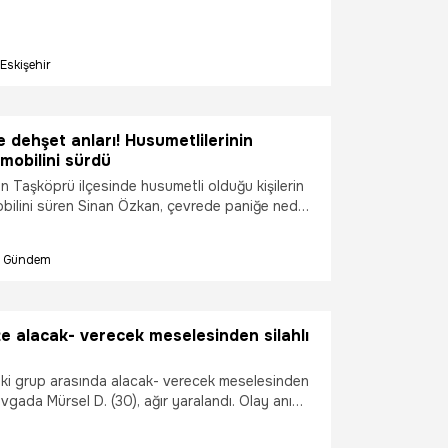
Eskişehir
 dehşet anları! Husumetlilerinin
mobilini sürdü
 Taşköprü ilçesinde husumetli olduğu kişilerin
bilini süren Sinan Özkan, çevrede paniğe neden
 kişi yaralandı.
Gündem
e alacak- verecek meselesinden silahlı
iki grup arasında alacak- verecek meselesinden
kavgada Mürsel D. (30), ağır yaralandı. Olay anı
rasına yansıdı.