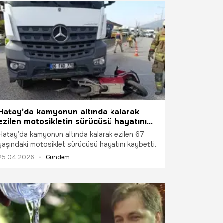
Hatay’da kamyonun altında kalarak
ezilen motosikletin sürücüsü hayatını
kaybetti
Hatay’da kamyonun altında kalarak ezilen 67
yaşındaki motosiklet sürücüsü hayatını kaybetti.
25.04.2026
Gündem