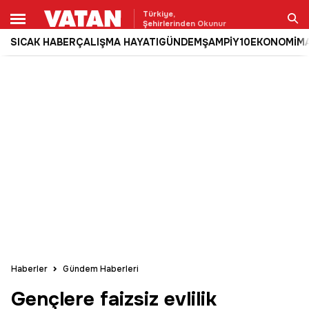
Türkiye,
Şehirlerinden Okunur
SICAK HABER
ÇALIŞMA HAYATI
GÜNDEM
ŞAMPİY10
EKONOMİ
M
Ara
Haberler
Gündem Haberleri
Gençlere faizsiz evlilik