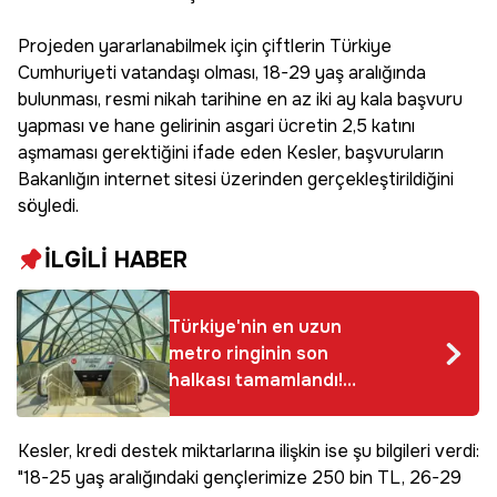
Projeden yararlanabilmek için çiftlerin Türkiye
Cumhuriyeti vatandaşı olması, 18-29 yaş aralığında
bulunması, resmi nikah tarihine en az iki ay kala başvuru
yapması ve hane gelirinin asgari ücretin 2,5 katını
aşmaması gerektiğini ifade eden Kesler, başvuruların
Bakanlığın internet sitesi üzerinden gerçekleştirildiğini
söyledi.
İLGİLİ HABER
Türkiye'nin en uzun
metro ringinin son
halkası tamamlandı!
19 Haziran'da törenle
hizmete açılacak
Kesler, kredi destek miktarlarına ilişkin ise şu bilgileri verdi:
"18-25 yaş aralığındaki gençlerimize 250 bin TL, 26-29