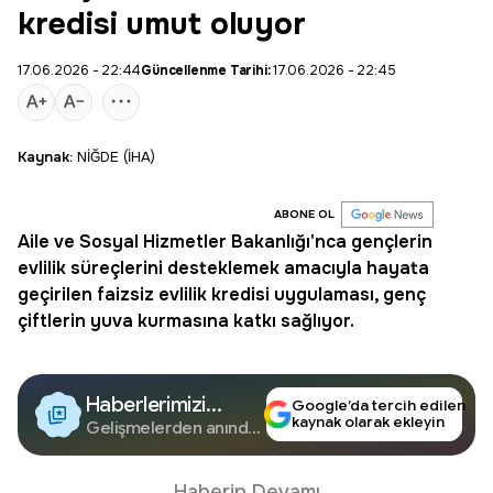
kredisi umut oluyor
17.06.2026 - 22:44
Güncellenme Tarihi:
17.06.2026 - 22:45
Kaynak:
NİĞDE (İHA)
ABONE OL
Aile ve Sosyal Hizmetler Bakanlığı'nca gençlerin
evlilik süreçlerini desteklemek amacıyla hayata
geçirilen faizsiz
evlilik kredisi
uygulaması, genç
çiftlerin yuva kurmasına katkı sağlıyor.
Haberlerimizi
Google’da tercih edilen
kaynak olarak ekleyin
Google'da Takip
Gelişmelerden anında
haberdar olun.
Edin
Haberin Devamı