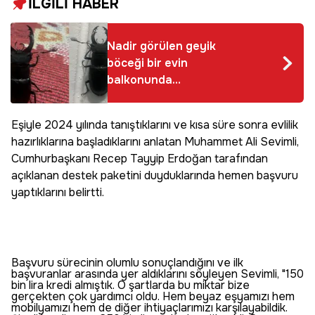
İLGİLİ HABER
Nadir görülen geyik
böceği bir evin
balkonunda
görüntülendi
Eşiyle 2024 yılında tanıştıklarını ve kısa süre sonra evlilik
hazırlıklarına başladıklarını anlatan Muhammet Ali Sevimli,
Cumhurbaşkanı Recep Tayyip Erdoğan tarafından
açıklanan destek paketini duyduklarında hemen başvuru
yaptıklarını belirtti.
Başvuru sürecinin olumlu sonuçlandığını ve ilk
başvuranlar arasında yer aldıklarını söyleyen Sevimli, "150
bin lira kredi almıştık. O şartlarda bu miktar bize
gerçekten çok yardımcı oldu. Hem beyaz eşyamızı hem
mobilyamızı hem de diğer ihtiyaçlarımızı karşılayabildik.