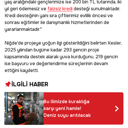
yaş aralığındaki gençlerimize ise 200 bin TL tutarında, iki
yıl geri ödemesiz ve
faizsiz kredi
desteği sunulmaktadır.
Kredi desteğinin yanı sıra çiftlerimiz evlilik öncesi ve
sonrası eğitimler ile danışmanlık hizmetlerinden de
yararlanmaktadır."
Niğde'de projeye yoğun ilgi gösterildiğini belirten Kesler,
2025 yılından bugüne kadar 293 gencin proje
kapsamında destek alarak yuva kurduğunu, 219 gencin
ise başvuru ve değerlendirme süreçlerinin devam
ettiğini kaydetti.
İLGİLİ HABER
Bu ilimizde kuraklığa
karşı yeni hamle!
Deniz suyu arıtılacak