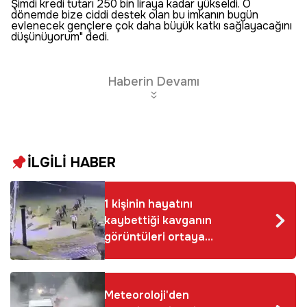
Şimdi kredi tutarı 250 bin liraya kadar yükseldi. O
dönemde bize ciddi destek olan bu imkanın bugün
evlenecek gençlere çok daha büyük katkı sağlayacağını
düşünüyorum" dedi.
Haberin Devamı
İLGİLİ HABER
1 kişinin hayatını
kaybettiği kavganın
görüntüleri ortaya
çıktı
Meteoroloji'den