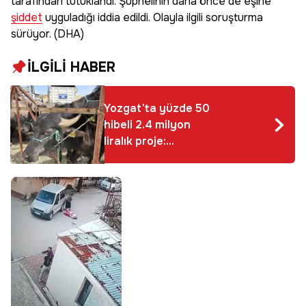
tarafından tutuklandı. Şüphelinin daha önce de eşine
şiddet
uyguladığı iddia edildi. Olayla ilgili soruşturma
sürüyor. (DHA)
İLGİLİ HABER
Yozgat'ta yüzde 50
hibeli 2.4 milyon
liralık proje:
Üreticilere teslimler
başladı