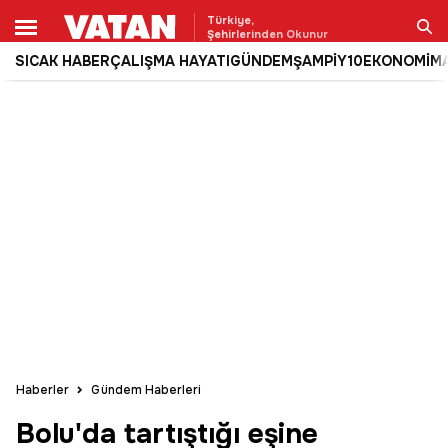
Türkiye,
Şehirlerinden Okunur
SICAK HABER
ÇALIŞMA HAYATI
GÜNDEM
ŞAMPİY10
EKONOMİ
M
Ara
Haberler
Gündem Haberleri
Bolu'da tartıştığı eşine