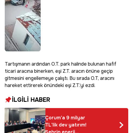
Tartışmanın ardından O.T. park halinde bulunan hafif
ticari aracına binerken, eşi Z.T. aracın önüne geçip
gitmesini engellemeye çalıştı. Bu sırada O.T, aracını
hareket ettirerek önündeki eşi Z.T.’yi ezdi.
İLGİLİ HABER
Çorum'a 9 milyar
TL'lik dev yatırım!
Şehrin enerji