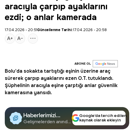
aracıyla çarpıp ayaklarını
ezdi; o anlar kamerada
17.04.2026 - 20:51
Güncellenme Tarihi:
17.04.2026 - 20:58
ABONE OL
Bolu
'da sokakta tartıştığı eşinin üzerine
araç
sürerek çarpıp ayaklarını ezen O.T. tutuklandı.
Şüphelinin aracıyla eşine çarptığı anlar güvenlik
kamerasına yansıdı.
Haberlerimizi
Google’da tercih edilen
kaynak olarak ekleyin
Google'da Takip
Gelişmelerden anında
haberdar olun.
Edin