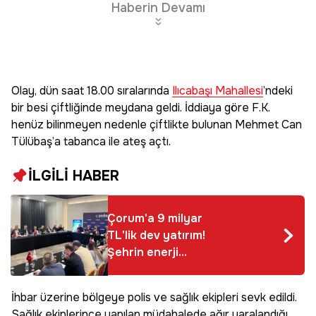
Haberin Devamı
Olay, dün saat 18.00 sıralarında
Ilıcabaşı Mahallesi
’ndeki
bir besi çiftliğinde meydana geldi. İddiaya göre F.K.
henüz bilinmeyen nedenle çiftlikte bulunan Mehmet Can
Tülübaş’a tabanca ile ateş açtı.
İLGİLİ HABER
Çorum'a 9 milyar
TL'lik dev yatırım!
Şehrin enerji
altyapısı geleceğe
hazırlanacak
İhbar üzerine bölgeye polis ve sağlık ekipleri sevk edildi.
Sağlık ekiplerince yapılan müdahalede ağır yaralandığı