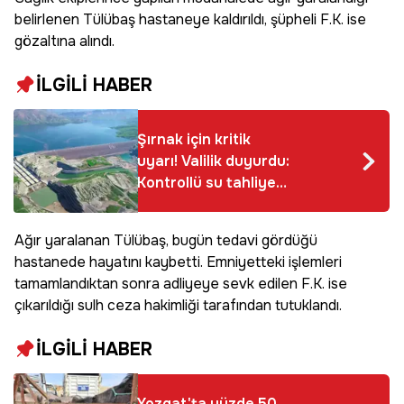
belirlenen Tülübaş hastaneye kaldırıldı, şüpheli F.K. ise
gözaltına alındı.
İLGİLİ HABER
Şırnak için kritik
uyarı! Valilik duyurdu:
Kontrollü su tahliyesi
başlıyor
Ağır yaralanan Tülübaş, bugün tedavi gördüğü
hastanede hayatını kaybetti. Emniyetteki işlemleri
tamamlandıktan sonra adliyeye sevk edilen F.K. ise
çıkarıldığı sulh ceza hakimliği tarafından tutuklandı.
İLGİLİ HABER
Yozgat'ta yüzde 50