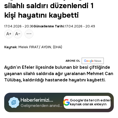
silahlı saldırı düzenlendi 1
kişi hayatını kaybetti
17.04.2026 - 20:36
Güncellenme Tarihi:
17.04.2026 - 20:49
Kaynak:
Melek FIRAT/ AYDIN, (DHA)
ABONE OL
Aydın
’ın
Efeler
ilçesinde bulunan bir besi çiftliğinde
yaşanan silahlı saldırıda ağır yaralanan Mehmet Can
Tülübaş, kaldırıldığı hastanede hayatını kaybetti.
Haberlerimizi
Google’da tercih edilen
kaynak olarak ekleyin
Google'da Takip
Gelişmelerden anında
haberdar olun.
Edin