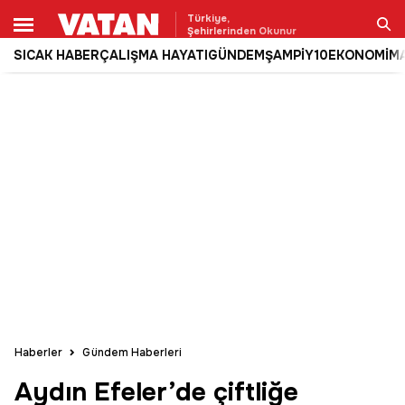
Türkiye,
Şehirlerinden Okunur
SICAK HABER
ÇALIŞMA HAYATI
GÜNDEM
ŞAMPİY10
EKONOMİ
M
Ara
Haberler
Gündem Haberleri
Aydın Efeler’de çiftliğe