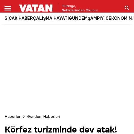
Türkiye,
Şehirlerinden Okunur
SICAK HABER
ÇALIŞMA HAYATI
GÜNDEM
ŞAMPİY10
EKONOMİ
M
Ara
Haberler
Gündem Haberleri
Körfez turizminde dev atak!