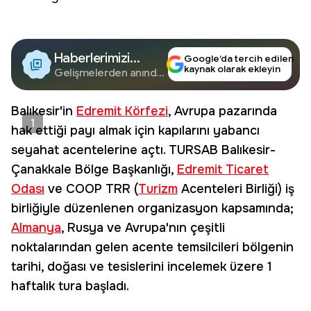
Haberlerimizi
Google’da tercih edilen
kaynak olarak ekleyin
Google'da Takip
Gelişmelerden anında
haberdar olun.
Edin
Balıkesir'in
Edremit Körfezi
, Avrupa pazarında
1
hak ettiği payı almak için kapılarını yabancı
seyahat acentelerine açtı. TURSAB Balıkesir-
Çanakkale Bölge Başkanlığı,
Edremit Ticaret
Odası
ve COOP TRR (
Turizm
Acenteleri Birliği) iş
birliğiyle düzenlenen organizasyon kapsamında;
Almanya
, Rusya ve Avrupa'nın çeşitli
noktalarından gelen acente temsilcileri bölgenin
tarihi, doğası ve tesislerini incelemek üzere 1
haftalık tura başladı.