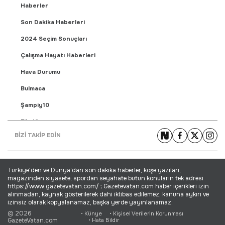
Haberler
Son Dakika Haberleri
2024 Seçim Sonuçları
Çalışma Hayatı Haberleri
Hava Durumu
Bulmaca
Şampiy10
Fikstür
BİZİ TAKİP EDİN
Puan Durumu
Gündem Haberleri
Türkiye'den ve Dünya’dan son dakika haberler, köşe yazıları,
Yaşam Haberleri
magazinden siyasete, spordan seyahate bütün konuların tek adresi
https://www.gazetevatan.com/ ; Gazetevatan.com haber içerikleri izin
Ekonomi Haberleri
alınmadan, kaynak gösterilerek dahi iktibas edilemez, kanuna aykırı ve
izinsiz olarak kopyalanamaz, başka yerde yayınlanamaz.
Dünya Haberleri
© 2026
• Künye
• Kişisel Verilerin Korunması
GazeteVatan.com
• Hata Bildir
Magazin Haberleri