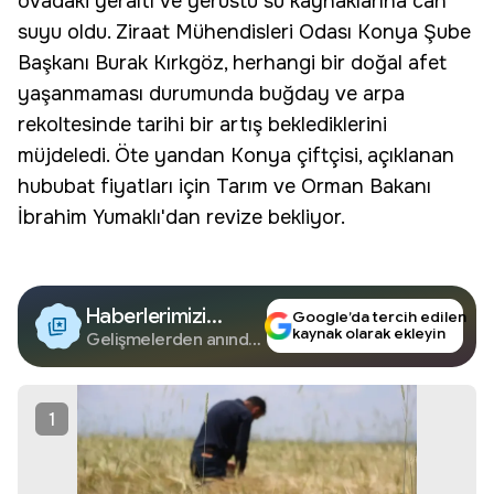
ovadaki yeraltı ve yerüstü su kaynaklarına can
suyu oldu.
Ziraat Mühendisleri Odası
Konya Şube
Başkanı Burak Kırkgöz, herhangi bir doğal afet
yaşanmaması durumunda buğday ve arpa
rekoltesinde tarihi bir artış beklediklerini
müjdeledi. Öte yandan Konya çiftçisi, açıklanan
hububat fiyatları için Tarım ve Orman Bakanı
İbrahim Yumaklı
'dan revize bekliyor.
Haberlerimizi
Google’da tercih edilen
kaynak olarak ekleyin
Google'da Takip
Gelişmelerden anında
haberdar olun.
Edin
1