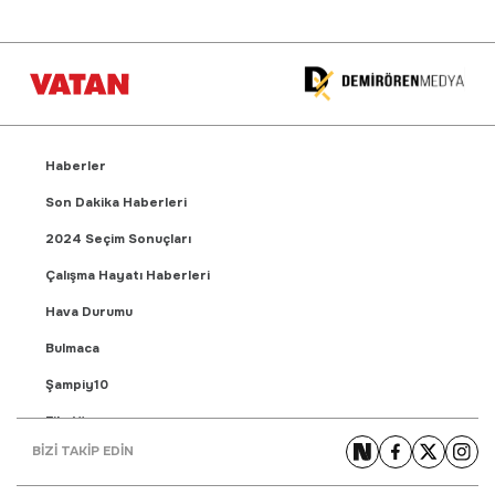
Haberler
Son Dakika Haberleri
2024 Seçim Sonuçları
Çalışma Hayatı Haberleri
Hava Durumu
Bulmaca
Şampiy10
Fikstür
BİZİ TAKİP EDİN
Puan Durumu
Gündem Haberleri