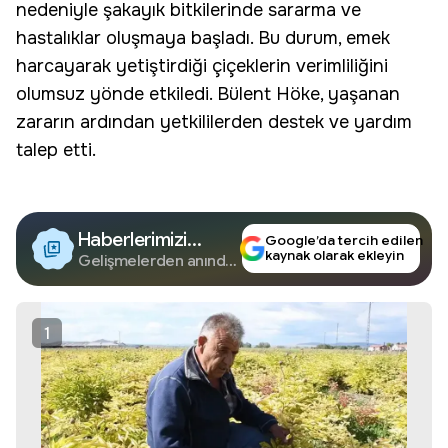
nedeniyle şakayık bitkilerinde sararma ve
hastalıklar oluşmaya başladı. Bu durum, emek
harcayarak yetiştirdiği çiçeklerin verimliliğini
olumsuz yönde etkiledi. Bülent Höke, yaşanan
zararın ardından yetkililerden destek ve yardım
talep etti.
Haberlerimizi
Google’da tercih edilen
kaynak olarak ekleyin
Google'da Takip
Gelişmelerden anında
haberdar olun.
Edin
1