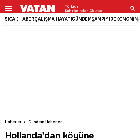
Türkiye,
Şehirlerinden Okunur
SICAK HABER
ÇALIŞMA HAYATI
GÜNDEM
ŞAMPİY10
EKONOMİ
M
Ara
Haberler
Gündem Haberleri
Hollanda'dan köyüne