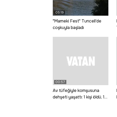
05:19
"Mameki Fest" Tunceli'de
coşkuyla başladı
00:57
Av tüfeğiyle komşusuna
dehşeti yaşattı: 1 kişi öldü, 1
kişi yaralandı