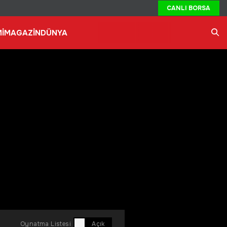
CANLI BORSA
İ
MAGAZİN
DÜNYA
Ara
Oynatma Listesi