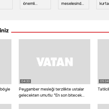
önemli
meselesinde'
kurtar
de
üreticisi
yüzünden
Gürci
a
Türkiye
çıkan bıçaklı
kayıp
üretiyor
kavgada 2 kişi
karışt
Avrupa
yaralandı
iniz
tüketiyor
04:33
05:34
 böyle
Peygamber mesleği terzilikte ustalar
Tatilci
gelecekten umutlu: "En son bitecek
meslek terzilik"