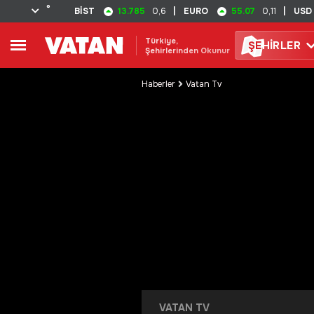
°
13.785
55.07
BİST
0,6
|
EURO
0,11
|
USD
Türkiye,
ŞE
HİRLER
Şehirlerinden Okunur
Haberler
Vatan Tv
VATAN TV