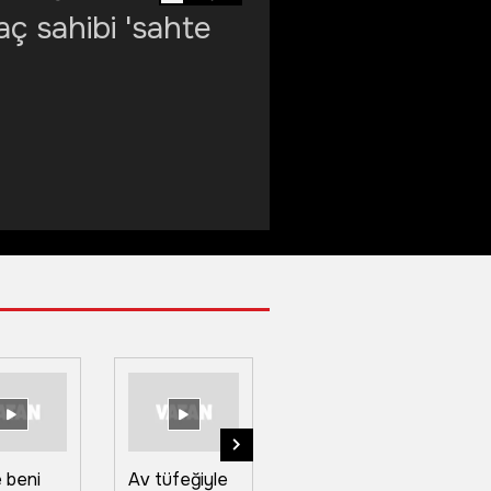
ç sahibi 'sahte
 beni
Av tüfeğiyle
Boğazkesen
Te