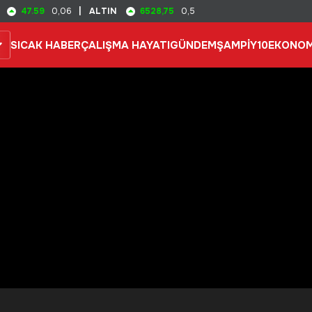
47.59
6528,75
0,06
|
ALTIN
0,5
SICAK HABER
ÇALIŞMA HAYATI
GÜNDEM
ŞAMPİY10
EKONOM