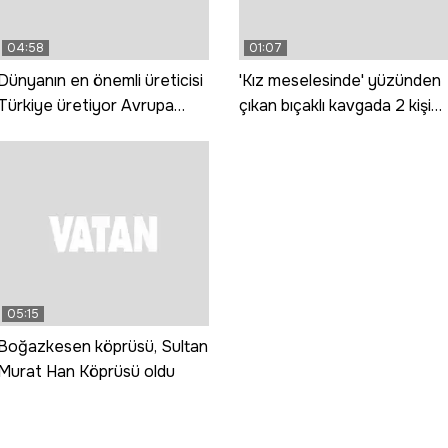
04:58
01:07
Dünyanın en önemli üreticisi
'Kız meselesinde' yüzünden
Türkiye üretiyor Avrupa
çıkan bıçaklı kavgada 2 kişi
tüketiyor
yaralandı
05:15
Boğazkesen köprüsü, Sultan
Murat Han Köprüsü oldu