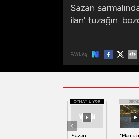
Sazan sarmalında
ilan' tuzağını bo
PAYLAŞ
OYNATILIYOR
SIRA
Sazan
"Mameki