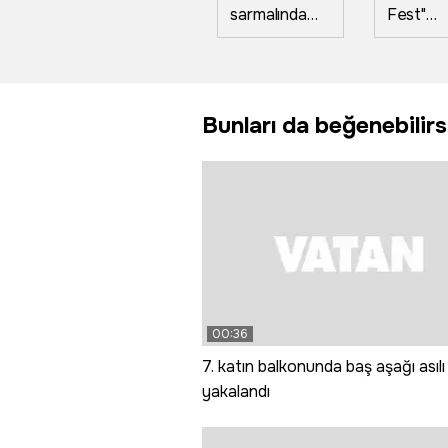
sarmalında
Fest"
'enişte'
Tunceli'
oyunu
coşkuyl
tutmadı:
başladı
Gerçek araç
Bunları da beğenebilirs
sahibi 'sahte
ilan' tuzağını
bozdu
00:36
7. katın balkonunda baş aşağı asılı
yakalandı