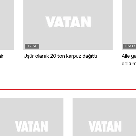
02:50
06:37
ir
Uşûr olarak 20 ton karpuz dağıttı
Aile ya
dokuma