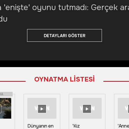
 'enişte' oyunu tutmadı: Gerçek ara
zdu
DETAYLARI GÖSTER
OYNATMA LİSTESİ
DA
Dünyanın en
'Kız
'Anne