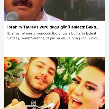
İbrahim Tatlıses vurulduğu günü anlattı: Baktım kafamdan bir şey damlıyor...
İbrahim Tatlıses'in sunduğu İbo Show'a bu hafta Bülent
Serttaş, Seren Serengil, Yeşim Salkım ve Altay konuk oldu.
Çok konuşulan programda Bülent Serttaş ve oryantal
Didem Kınalı aylar sonra yüzleşti. Zaman zaman duygusal
anların yaşandığı gecede İbrahim Tatlıses vurulduğu günü
anlattı.
14.03.2022
Magazin