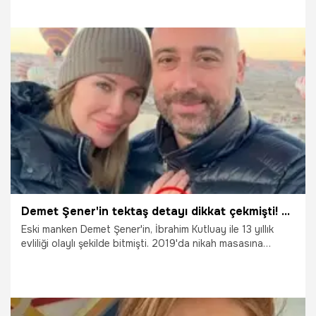
koronavirüs testi yaptırdığı gerekçesiyle katılmayan Yeşim
Salkım bir sonraki celse dinlenecek.
16.12.2021
Magazin
Demet Şener'in tektaş detayı dikkat çekmişti! Evlilik...
Eski manken Demet Şener'in, İbrahim Kutluay ile 13 yıllık
evliliği olaylı şekilde bitmişti. 2019'da nikah masasına
oturduğu Cenk Küpeli ile 19 ay evli kalan Şener, geçtiğimiz
günlerde Kapadokya'da tatil yaptığı yeni sevgilisi Tolga
Arman'la ilgili sorulara yanıt verdi.