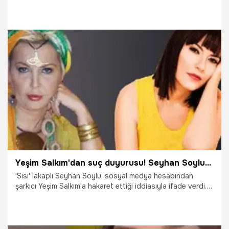
olan 'Niye Hayat?' düeti ile gündemde. Beş kez nikah
masasına oturan 53 yaşındaki sanatçı, samimi
açıklamalarda bulundu.
2.06.2021
Magazin
Yeşim Salkım'dan suç duyurusu! Seyhan Soylu...
'Sisi' lakaplı Seyhan Soylu, sosyal medya hesabından
şarkıcı Yeşim Salkım'a hakaret ettiği iddiasıyla ifade verdi.
Hakaret iddiasını reddeden Soylu, "Yeşim Salkım, farklı
tarihlerdeki, farklı kişiler için yaptığım paylaşımlarımı alarak
videoları istediği gibi düzenleyip beni şikayet etti" dedi.