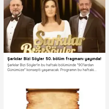
15.06.2022
Magazin
Şarkılar Bizi Söyler 50. bölüm fragmanı yayında!
Şarkılar Bizi Söyler'in bu haftaki bölümünde "90'lardan
Günümüze" konsepti yaşanacak. Programın bu haftaki
konukları ise Yonca Evcimik, Yeşim Salkım, Metin Özülkü ve
Ferda Anıl Yarkın oluyor.
26.05.2022
Televizyon