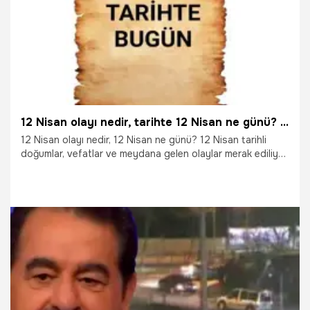
12 Nisan olayı nedir, tarihte 12 Nisan ne günü? 12 Nisan’da ne oldu, kim öldü, kim doğdu? İşte yaşananlar!
12 Nisan olayı nedir, 12 Nisan ne günü? 12 Nisan tarihli
doğumlar, vefatlar ve meydana gelen olaylar merak ediliyor.
Tarihte 12 Nisan’da neler olduğunu kronoloji sırayla
aktarıyoruz. Peki, 12 Nisan gününde ne oldu, kim doğdu,
kim öldü, hangi önemli olaylar gerçekleşti? 12 Nisan olayı
kadınlar ve Twitter nedir, gerçek mi? İşte, 12 Nisan
yaşanan doğum, ölüm ve önemli olaylar…
12.04.2022
Gündem