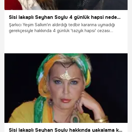
Sisi lakaplı Seyhan Soylu 4 günlük hapsi nedeniyle cezaevinde
Şarkıcı Yeşim Salkım'ın aldırdığı tedbir kararına uymadığı
gerekçesiyle hakkında 4 günlük 'tazyik hapsi' cezası
verilen Sisi lakaplı Seyhan Soylu, adliyedeki işlemlerinin
ardından cezaevine getirildi
3.12.2020
Magazin
Sisi lakaplı Seyhan Soylu hakkında yakalama kararı!