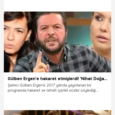
20.02.2023
Magazin
Gülben Ergen'e hakaret etmişlerdi! 'Nihat Doğan ve Yeşim Salkım’ın cezası belli oldu'
Şarkıcı Gülben Ergen'e 2017 yılında yayınlanan bir
programda hakaret ve tehdit içerikli sözler söylediği
iddiasıyla Nihat Doğan’a "Alenen hakaret" suçundan 5 ay
25 gün, Yeşim Salkım’a ise "Hakaret" ve "Tehdit" suçundan
toplamda 2 bin 240 lira adli para cezası verildi.