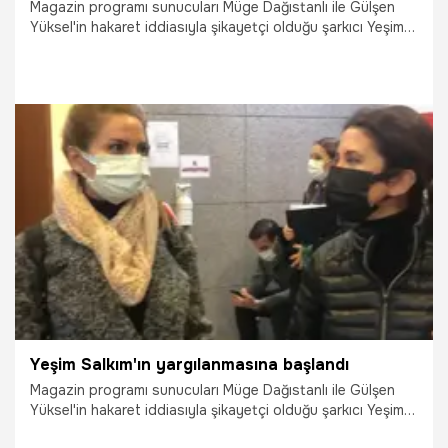
Magazin programı sunucuları Müge Dağıstanlı ile Gülşen
Yüksel'in hakaret iddiasıyla şikayetçi olduğu şarkıcı Yeşim
Salkım'ın yargılanmasına başlandı. İlk duruşmaya
koronavirüs testi yaptırdığı gerekçesiyle katılmayan Yeşim
Salkım bir sonraki celse dinlenecek.
21.01.2022
Magazin
Yeşim Salkım'ın yargılanmasına başlandı
Magazin programı sunucuları Müge Dağıstanlı ile Gülşen
Yüksel'in hakaret iddiasıyla şikayetçi olduğu şarkıcı Yeşim
Salkım'ın yargılanmasına başlandı. İlk duruşmaya