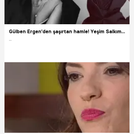
Gülben Ergen'den şaşırtan hamle! Yeşim Salkım'ı yalnız bırakmadı!
...
7.09.2021
Magazin