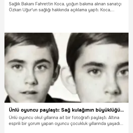
Sağlık Bakanı Fahrettin Koca, yoğun bakıma alınan sanatçı
Özkan Uğur'un sağlığı hakkında açıklama yaptı. Koca,
paylaşımında "Tedavisi, bulunduğu hastanede halen yoğun
bakımda devam ediyor" dedi.
25.06.2023
Gündem
Ünlü oyuncu paylaştı: Sağ kulağımın büyüklüğü öğretmenlerimin eseri...
Ünlü oyuncu okul yıllarına ait bir fotoğrafı paylaştı. Altına
esprili bir yorum yapan oyuncu çocukluk yıllarında yaşadığı
anıları anlattı.