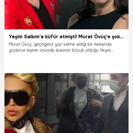
Yeşim Salkım'a küfür etmişti! Murat Övüç'e şok...
Murat Övüç, geçtiğimiz yaz sahne aldığı bir mekanda;
yüzlerce kişinin önünde arasının bozuk olduğu Yeşim
Salkım’a cinsiyetçi küfür etmiş ardından gelen tepkiler
sonrası da özür dilemişti. Ancak özrü kabul etmeyen
Salkım, dava yoluna gitmişti. Savcılık Övüç hakkında
iddianame düzenledi.
2.01.2021
Magazin