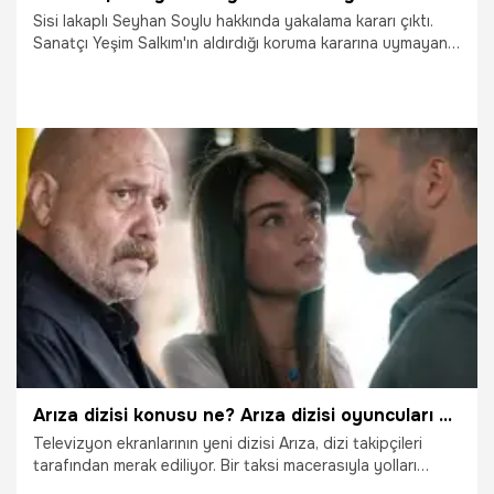
Sisi lakaplı Seyhan Soylu hakkında yakalama kararı çıktı.
Sanatçı Yeşim Salkım'ın aldırdığı koruma kararına uymayan
Soylu hakkında 4 günlük hapis cezası verilmişti. Savcılık,
Soylu’ya yönelik kararın infazı için Bakırköy İlçe Emniyet
Müdürlüğü’ne yazı gönderdi.
1.12.2020
Gündem
Arıza dizisi konusu ne? Arıza dizisi oyuncuları kim?
Televizyon ekranlarının yeni dizisi Arıza, dizi takipçileri
tarafından merak ediliyor. Bir taksi macerasıyla yolları
kesişen taksici Ali ile Doktor Halide'nin hikayesinin