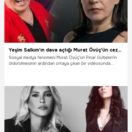
Yeşim Salkım'ın dava açtığı Murat Övüç'ün cezası belli oldu!
Sosyal medya fenomeni Murat Övüç'ün Pınar Gültekin'in
öldürülmesinin ardından ortaya çıkan bir videosunda
kadınları aşağılayan sözler sarf ettiği iddia edilmişti. Övüç'e
en sert tepki ünlü şarkıcı Yeşim Salkım'dan gelmişti.
10.09.2021
Magazin