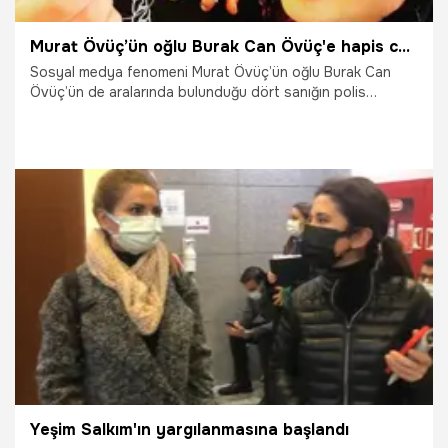
Murat Övüç’ün oğlu Burak Can Övüç'e hapis cezası!
Sosyal medya fenomeni Murat Övüç’ün oğlu Burak Can
Övüç’ün de aralarında bulunduğu dört sanığın polis
memurlarına karşı ‘görevi yaptırmamak için direnme’
suçundan yargılandığı dava karara bağlandı. İstanbul
Asliye Ceza Mahkemesinde görülen duruşmada, tutuksuz
sanıklar Burak Can Övüç, Alptuğ Kayı, Ergin Ergin ve sanık
avukatları hazır bulundu.
30.12.2021
Magazin
Yeşim Salkım'ın yargılanmasına başlandı