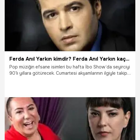
5.03.2021
Magazin
Ferda Anıl Yarkın kimdir? Ferda Anıl Yarkın kaç yaşında, nereli, eşi kim? Ferda Anıl Yarkın şarkıları ve biyografisi…
Pop müziğin efsane isimleri bu hafta İbo Show’da seyirciyi
90’lı yıllara götürecek. Cumartesi akşamlarının ilgiyle takip
edilen programı İbo Show bu hafta seyirciye eğlenceli,
nostaji dolu saatler yaşatacak. Yapımcılığını Poll
Production ve Global Medya'nın üstlendiği programda bu
hafta Ferda Anıl Yarkın da olacak. Peki, Ferda Anıl Yarkın
kimdir, kaç yaşında? Ferda Anıl Yarkın aslen nerelidir?
13.02.2021
Gündem