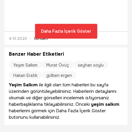
anlatıldığı Arıza dizisi, mafya, aşk ve geçmiş arasında kalan
bir hayat mücadelesini anlatıyor. Peki, Arıza dizisi konusu
ne? Arıza dizisi oyuncuları kim? İşte Arıza dizisi oyuncu
kadrosu
Daha Fazla İçerik Göster
4.10.2020
Gündem
Benzer Haber Etiketleri
Yeşim Salkım
Murat Övüç
seyhan soylu
Hakan Eratik
gülben ergen
Yeşim Salkım
ile ilgili olan tüm haberleri bu sayfa
üzerinden görüntüleyebilirsiniz. Haberlerin detaylarını
okumak ve diğer görselleri incelemek istiyorsanız
haberbaşlıklarına tıklayabilirsiniz. Önceki
yeşim salkım
haberlerini görmek için Daha Fazla İçerik Göster
butonunu kullanabilirsiniz.