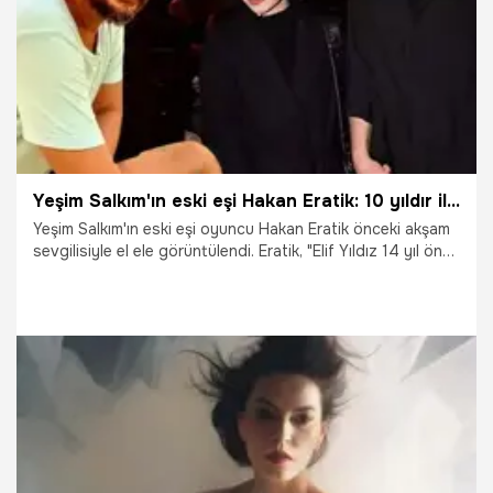
Yeşim Salkım'ın eski eşi Hakan Eratik: 10 yıldır ilk kez birinin elini tuttum
Yeşim Salkım'ın eski eşi oyuncu Hakan Eratik önceki akşam
sevgilisiyle el ele görüntülendi. Eratik, "Elif Yıldız 14 yıl önce
Ali Özgentürk'ün çektiği 'Görünmeyen' adlı sinema filminde
benim kız kardeşimi oynamıştı" açıklamasıyla dikkat çekti.
19.02.2024
Magazin