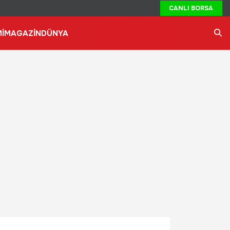
CANLI BORSA
İ
MAGAZİN
DÜNYA
Ara