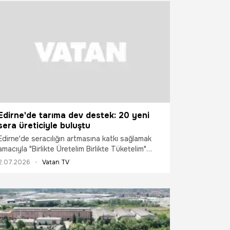
Edirne'de tarıma dev destek: 20 yeni
sera üreticiyle buluştu
Edirne'de seracılığın artmasına katkı sağlamak
amacıyla "Birlikte Üretelim Birlikte Tüketelim"
projesi çerçevesinde kurulan 20 plastik örtülü
2.07.2026
Vatan TV
sera ile seralarda kullanılacak çapa makineleri
için teslim töreni düzenlendi.