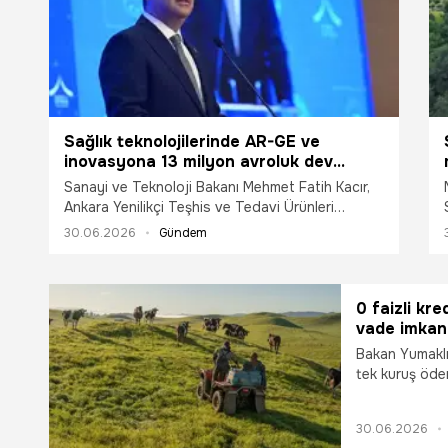
Sağlık teknolojilerinde AR-GE ve
inovasyona 13 milyon avroluk dev
yatırım
Sanayi ve Teknoloji Bakanı Mehmet Fatih Kacır,
Ankara Yenilikçi Teşhis ve Tedavi Ürünleri
Geliştirme Merkezi’nin (AnkaTheraHub) açılışında
30.06.2026
Gündem
yaptığı konuşmada, merkezin Türkiye’nin sağlık
teknolojileri alanındaki Ar-Ge ve inovasyon
kapasitesine önemli katkı sunacağını söyledi.
0 faizli kre
vade imkanı
Bakan Yumaklı m
tek kuruş öde
kurabilirsiniz
30.06.2026