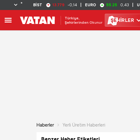
°
13.779
55.25
BİST
-0,14
|
EURO
0,43
|
U
Türkiye,
ŞE
HİRLER
Şehirlerinden Okunur
Haberler
Yerli Üretim Haberleri
Benzer Haber Etiketleri