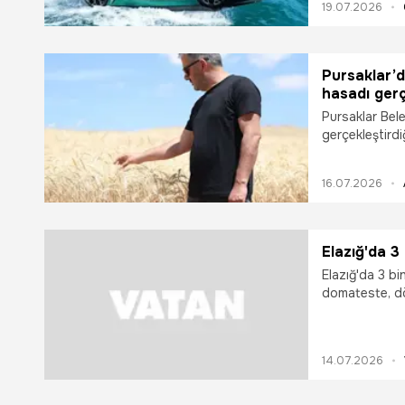
19.07.2026
Pursaklar’
hasadı gerçe
Pursaklar Bele
gerçekleştird
16.07.2026
Elazığ'da 
Elazığ'da 3 b
domateste, dö
14.07.2026