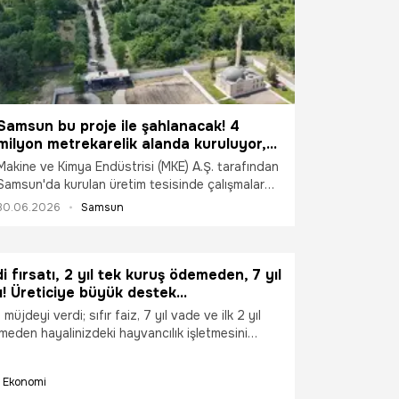
Samsun bu proje ile şahlanacak! 4
milyon metrekarelik alanda kuruluyor,
2026’nın ikinci yarısında faaliyete
Makine ve Kimya Endüstrisi (MKE) A.Ş. tarafından
başlayacak
Samsun'da kurulan üretim tesisinde çalışmalar
sürerken, 2026 yılının ikinci yarısında faaliyete
30.06.2026
Samsun
geçmesi planlanan tesisin, savunma sanayisinde
yerli üretim kapasitesini önemli ölçüde artırması
hedefleniyor.
di fırsatı, 2 yıl tek kuruş ödemeden, 7 yıl
! Üreticiye büyük destek...
üjdeyi verdi; sıfır faiz, 7 yıl vade ve ilk 2 yıl
meden hayalinizdeki hayvancılık işletmesini
. Üstelik sigorta ve yem desteği devletten!
Ekonomi