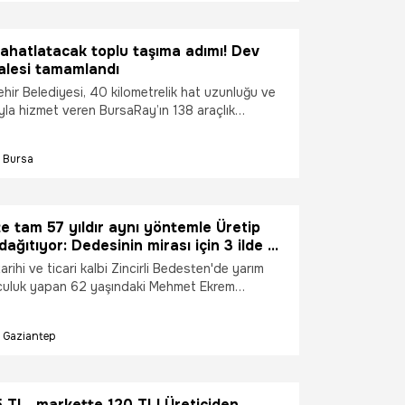
 rahatlatacak toplu taşıma adımı! Dev
halesi tamamlandı
hir Belediyesi, 40 kilometrelik hat uzunluğu ve
la hizmet veren BursaRay’ın 138 araçlık
endirmeye devam ediyor.
Bursa
e tam 57 yıldır aynı yöntemle Üretip
ağıtıyor: Dedesinin mirası için 3 ilde 3
ayağa kaldırdı!
arihi ve ticari kalbi Zincirli Bedesten'de yarım
culuk yapan 62 yaşındaki Mehmet Ekrem
sinden devraldığı ata mesleğini bölge
n stratejik üretim modellerinden birine
Gaziantep
Kahramanmaraş, Malatya ve Adıyaman
aklaşık 3 bin dönümlük devasa arazilerde
izolasyonlu yöntemlerle sebze-meyve tohumu
, sertifikalandırdığı yerli tohumları Türkiye’nin
 TL, markette 120 TL! Üreticiden