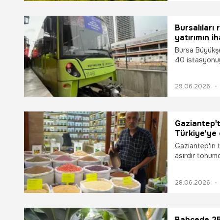
Bursalıları
yatırımın i
Bursa Büyükşe
40 istasyonuy
filosunu güçl
29.06.2026
Gaziantep't
Türkiye'ye d
bin dönümü 
Gaziantep'in t
asırdır tohum
Sebzeci, dede
ekonomisinin e
28.06.2026
dönüştürdü. 
genelindeki y
kontrollü ve 
üreten Sebzeci
Bahçede 25