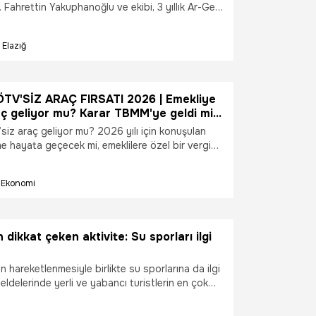
. Fahrettin Yakuphanoğlu ve ekibi, 3 yıllık Ar-Ge
ndan tamamen yerli ve milli imkanlarla "Dip
ilm kaplayıcı) cihazı üretti. Elektronik
Elazığ
ömülü yazılımına kadar Türk bilim insanları
iştirilen yüksek teknoloji ürünü cihaz, dünya
ne ihraç edilmeye başlandı.
TV'SİZ ARAÇ FIRSATI 2026 | Emekliye
aç geliyor mu? Karar TBMM'ye geldi mi?
üketim Vergisi muafiyet şartları
siz araç geliyor mu? 2026 yılı için konuşulan
e hayata geçecek mi, emeklilere özel bir vergi
ulanacak mı? Hangi araç modelleri kapsama
üretim şartı aranacak mı, fiyat ve motor sınırı
Ekonomi
ler bu haktan yararlanabilecek, başvuru şartları
belirli bir prim günü ya da maaş şartı aranacak
ruların kısa ve net yanıtları ile son gelişmeler...
 dikkat çeken aktivite: Su sporları ilgi
hareketlenmesiyle birlikte su sporlarına da ilgi
beldelerinde yerli ve yabancı turistlerin en çok
ktivitelerin başında ise yerli üretim jet car geldi.