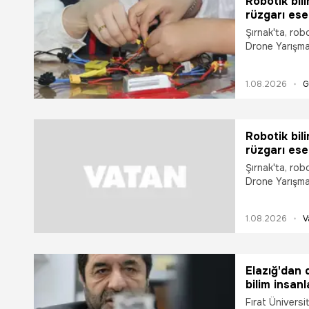
Robotik bi
rüzgarı ese
gerçekleşti
Şırnak'ta, ro
Drone Yarışma
1.08.2026
G
Robotik bi
rüzgarı es
Şırnak'ta, ro
Drone Yarışma
1.08.2026
V
Elazığ'dan 
bilim insanl
Fırat Üniversi