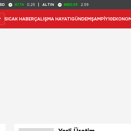
47.74
6660,55
SD
0,25
|
ALTIN
2,59
SICAK HABER
ÇALIŞMA HAYATI
GÜNDEM
ŞAMPİY10
EKONOM