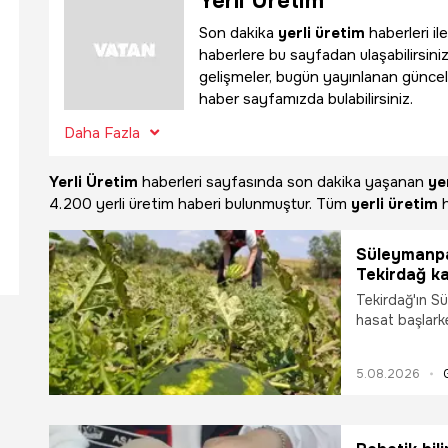
Yerli Üretim
Son dakika
yerli üretim
haberleri il
haberlere bu sayfadan ulaşabilirsiniz.
gelişmeler, bugün yayınlanan güncel
haber sayfamızda bulabilirsiniz.
Daha Fazla
Yerli Üretim
haberleri sayfasında son dakika yaşanan
ye
4.200 yerli üretim haberi bulunmuştur. Tüm
yerli üretim
h
Süleymanpaş
Tekirdağ ka
Tekirdağ'ın Sü
hasat başlarke
almaya hazırla
5.08.2026