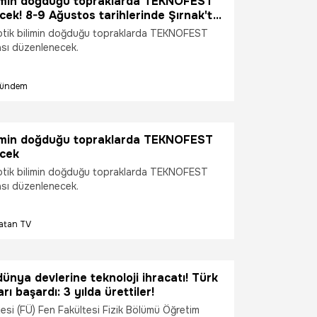
limin doğduğu topraklarda TEKNOFEST
cek! 8-9 Ağustos tarihlerinde Şırnak'ta
rilecek
botik bilimin doğduğu topraklarda TEKNOFEST
sı düzenlenecek.
ündem
limin doğduğu topraklarda TEKNOFEST
ecek
botik bilimin doğduğu topraklarda TEKNOFEST
sı düzenlenecek.
atan TV
dünya devlerine teknoloji ihracatı! Türk
arı başardı: 3 yılda ürettiler!
tesi (FÜ) Fen Fakültesi Fizik Bölümü Öğretim