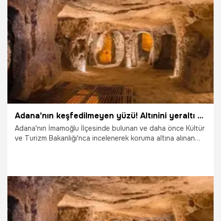
14.02.2025
Gündem
Adana'nın keşfedilmeyen yüzü! Altınini yeraltı şehri turizme kazandırılacak!
Adana'nın İmamoğlu İlçesinde bulunan ve daha önce Kültür
ve Turizm Bakanlığı'nca incelenerek koruma altına alınan
Altınini Yeraltı Şehri gün yüzüne çıkarılıyor.
24.07.2024
Adana