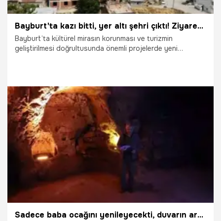
Bayburt'ta kazı bitti, yer altı şehri çıktı! Ziyarete açılıyor
Bayburt’ta kültürel mirasın korunması ve turizmin
geliştirilmesi doğrultusunda önemli projelerde yeni
aşamalara geçildi. Bamsı Beyrek’in kültürel miras olarak
tescillenmesi için UNESCO’ya başvuru yapılırken,
Aydıntepe Yeraltı Şehri, Bayburt Kalesi ve Dede Korkut
Kent Müzesi ile ilgili çalışmalar hız kazandı.
20.01.2026
Gündem
Sadece baba ocağını yenileyecekti, duvarın arkasından 2 bin yıllık 'yer altı dünyası' çıktı: Bilim dünyası şaşkın!