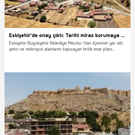
Eskişehir'de onay çıktı: Tarihi miras korumaya alındı
Eskişehir Büyükşehir Belediye Meclisi, Han ilçesinin yer altı
şehri ve nekropol alanlarını kapsayan kritik imar planı
revizyonunu onayladı. Yeni düzenlemeyle I. derece
arkeolojik sit alanlarında yapılaşmaya "dur" denilirken,
ilçenin tarihi çekirdeği koruma-kullanma dengesiyle yeniden
hayat bulacak.
25.03.2026
Eskişehir