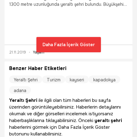
1300 metre uzunluğunda yeraltı şehri bulundu. Büyükşehir
Belediye Başkanı Memduh Büyükkılıç, "Türkiye'de ismi
zikredilen yer altı şehirlerinden iki misli daha büyük bir yer
altı şehri keşfedildi" dedi.
Daha Fazla İçerik Göster
21.11.2019
Yaşam
Benzer Haber Etiketleri
Yeraltı Şehri
Turizm
kayseri
kapadokya
adana
Yeraltı Şehri
ile ilgili olan tüm haberleri bu sayfa
üzerinden görüntüleyebilirsiniz. Haberlerin detaylarını
okumak ve diğer görselleri incelemek istiyorsanız
haberbaşlıklarına tıklayabilirsiniz. Önceki
yeraltı şehri
haberlerini görmek için Daha Fazla İçerik Göster
butonunu kullanabilirsiniz.