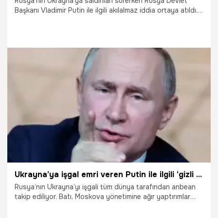
Rusya'nın Ukrayna'ya saldırıları sürerken Rusya Devlet
Başkanı Vladimir Putin ile ilgili akılalmaz iddia ortaya atıldı.
Rus siyaset bilimci profesör Valery Solovey, Putin'in
ailesini Sibirya'daki bir 'yeraltı şehrinde' sakladığını iddia
etti.
1.03.2022
Dünya
Ukrayna’ya işgal emri veren Putin ile ilgili ‘gizli sığınak’ iddiası! Nükleer savaş çıkarsa...
Rusya’nın Ukrayna’yı işgali tüm dünya tarafından anbean
takip ediliyor. Batı, Moskova yönetimine ağır yaptırımlar
getirmeye devam ederken, Ukrayna lideri Zelenskiy’nin
Avrupa Parlamentosu'ndaki konuşması ses getirdi. İki ülke