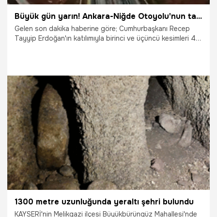
Büyük gün yarın! Ankara-Niğde Otoyolu'nun tamamı yarın hizmete girecek...
Gelen son dakika haberine göre; Cumhurbaşkanı Recep
Tayyip Erdoğan'ın katılımıyla birinci ve üçüncü kesimleri 4
Eylül'de törenle açılan Ankara-Niğde Otoyolu'nun, 113
kilometrelik otoyol ve 39 kilometrelik bağlantı yollarından
oluşan ikinci kesimi de yarın devreye alınarak, projenin
tamamı hizmet vermeye başlayacak.
15.12.2020
Ekonomi
1300 metre uzunluğunda yeraltı şehri bulundu
KAYSERİ'nin Melikgazi ilçesi Büyükbürüngüz Mahallesi'nde