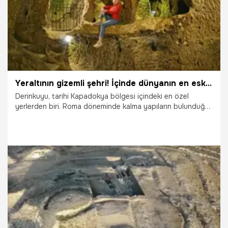
Yeraltının gizemli şehri! İçinde dünyanın en eski akıl hastanesi de var
Derinkuyu, tarihi Kapadokya bölgesi içindeki en özel
yerlerden biri. Roma döneminde kalma yapıların bulunduğu
bu yeraltı şehri 1963 yılında tesadüfen bulundu. İçinde
kiliselerin, kamusal alanların ve aynı zamanda dünyanın en
eski akıl hastanesinin de bulunduğu Derinkuyu, yerli ve
yabancı turistlerin ilgi odağı. İşte bu tarihi rota hakkında
bilmeniz gerekenler.
2.04.2021
Yaşam