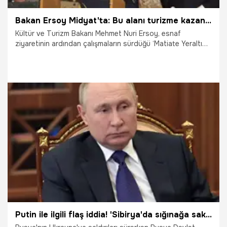
Bakan Ersoy Midyat'ta: Bu alanı turizme kazandırmayı amaçlıyoruz
Kültür ve Turizm Bakanı Mehmet Nuri Ersoy, esnaf
ziyaretinin ardından çalışmaların sürdüğü ‘Matiate Yeraltı
Şehri Altunkaynak Kazı Alanı’na geçti. Bakan Ersoy, burada
yaptığı incelemenin ardından, ibadethane, silo, su kuyuları
bulunan ve dehlizlerle geçişlerin olduğu yer altı şehri ile ilgili
yetkililerden bilgi aldı.
25.05.2022
Siyaset
Putin ile ilgili flaş iddia! 'Sibirya'da sığınağa sakladı!'