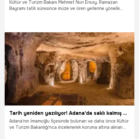
Kültür ve Turizm Bakanı Mehmet Nuri Ersoy, Ramazan
Bayramı tatili süresince müze ve ören yerlerine yönelik
ziyaretçi verilerini kamuoyuyla paylaştı.
8.04.2025
Gündem
Tarih yeniden yazılıyor! Adana'da saklı kalmış Altınini yeraltı şehri gün yüzüne çıkacak
Adana'nın İmamoğlu İlçesinde bulunan ve daha önce Kültür
ve Turizm Bakanlığı'nca incelenerek koruma altına alınan
Altınini Yeraltı Şehri gün yüzüne çıkarılıyor.