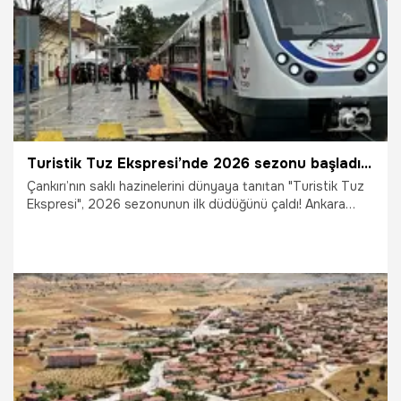
Turistik Tuz Ekspresi’nde 2026 sezonu başladı! Yer altı tuz şehri ziyaretçilerini bekliyor
Çankırı’nın saklı hazinelerini dünyaya tanıtan "Turistik Tuz
Ekspresi", 2026 sezonunun ilk düdüğünü çaldı! Ankara
Garı’ndan sabahın erken saatlerinde hareket eden tren, bu
kez çok özel bir misafir grubunu ağırladı: 23 Nisan Ulusal
Egemenlik ve Çocuk Bayramı kutlamaları kapsamında
Başkent'e giden 200 minik öğrenci, turistlerle birlikte
memleketlerine Tuz Ekspresi ile dönmenin heyecanını
yaşadı.
18.04.2026
Gündem