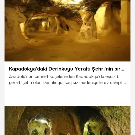
17.01.2022
Kültür Sanat
Kapadokya’daki Derinkuyu Yeraltı Şehri'nin sırrı çözüldü! Derinliklerindeki büyük sürpriz...
Anadolu'nun cennet köşelerinden Kapadokya’da eşsiz bir
yeraltı şehri olan Derinkuyu, sayısız medeniyete ev sahipliği
yaptı. Hititler tarafından inşa edildiği düşünülen bu yeraltı
şehri, birçok amaçla kullanıldı. Uzun yıllar boyunca gizemini
koruyan Derinkuyu için yeni bir aşamaya geçme vakti geldi.
15.12.2021
Gündem