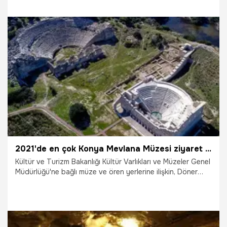
arasındaki gerilime ilişkin açıklama yapan Rus siyaset
bilimci profesör Valery Solovey ise flaş bir iddia ortaya
attı. Solovey, Rusya Devlet Başkanı Vladimir Putin'in aile
üyelerini Sibirya'daki bir 'yeraltı şehrinde' sakladığını ileri
sürdü.
1.03.2022
Dünya
2021'de en çok Konya Mevlana Müzesi ziyaret edildi
Kültür ve Turizm Bakanlığı Kültür Varlıkları ve Müzeler Genel
Müdürlüğü'ne bağlı müze ve ören yerlerine ilişkin, Döner
Sermaye İşletmesi Merkez Müdürlüğü'nün (DÖSİM), 2021 yılı
ziyaretçi verileri belli oldu. Türkiye'de en çok ziyaret edilen
müze ve ören yerlerine yönelik listede ilk 15'te, birinci
sırada Konya Mevlana Müzesi yer aldı.