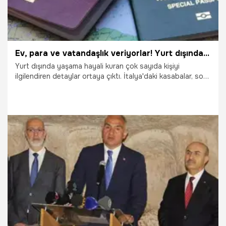
Ev, para ve vatandaşlık veriyorlar! Yurt dışında yaşamak isteyenlere büyük fırsat
Yurt dışında yaşama hayali kuran çok sayıda kişiyi
ilgilendiren detaylar ortaya çıktı. İtalya'daki kasabalar, son
yıllarda yeni sakinlerini çekmek için birbirleriyle yarışıyor. Bir
euroya satılan harap evlerden, düşük fiyatlardaki oturmaya
hazır evlere kadar, bir bu yerleşim yerleri arasında yüksek
bir rekabet bulunuyor. Son olarak İtalya’nın güneyindeki
Puglia'da yer alan Presicce kasabası, insanlara boş bir
konut ve oturma izni almaları için 30 bin euroya (yaklaşık
575 bin lira) ödeme yapacağını duyurdu.
21.11.2022
Dünya