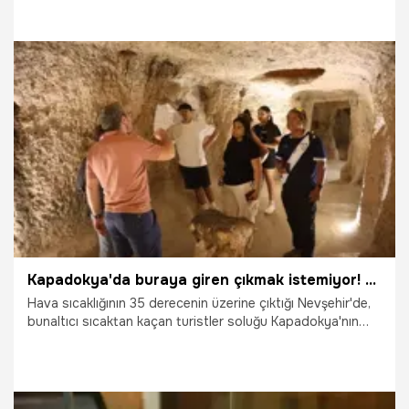
belirlendi. Olayda 2 şüpheli yakalandı.
9.11.2025
Gündem
Kapadokya'da buraya giren çıkmak istemiyor! Dışarda 35 derece havaya meydan okuyor
Hava sıcaklığının 35 derecenin üzerine çıktığı Nevşehir'de,
bunaltıcı sıcaktan kaçan turistler soluğu Kapadokya'nın
serin yeraltı şehirlerinde alıyor. Yeraltı şehirlerinde ısısı 16-
18 derece civarında olan bu tarihi tünel ve odalar,
ziyaretçilere hem tarihi bir yolculuk hem de eşsiz bir
serinleme deneyimi sunuyor.