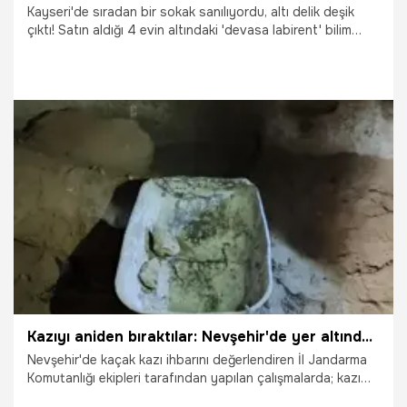
Kayseri'de sıradan bir sokak sanılıyordu, altı delik deşik
çıktı! Satın aldığı 4 evin altındaki 'devasa labirent' bilim
dünyasını şaşırttı
12.12.2025
Yaşam
Kazıyı aniden bıraktılar: Nevşehir'de yer altından çıktı! Jandarma olay yerinde şaşırdı
Nevşehir'de kaçak kazı ihbarını değerlendiren İl Jandarma
Komutanlığı ekipleri tarafından yapılan çalışmalarda; kazı
alanının eski bir medeniyete ait yeraltı şehri olduğu