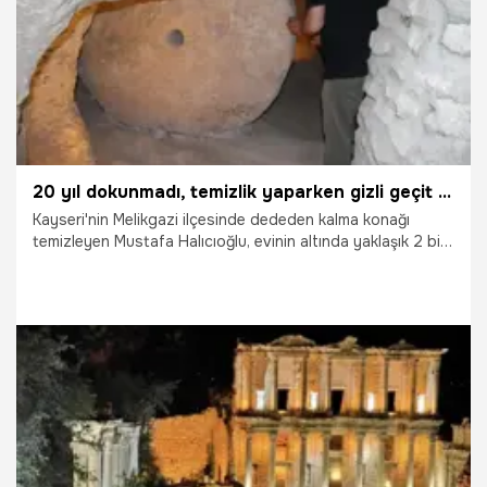
20 yıl dokunmadı, temizlik yaparken gizli geçit fark etti: Kayseri'de hazine evin altından çıktı
Kayseri'nin Melikgazi ilçesinde dededen kalma konağı
temizleyen Mustafa Halıcıoğlu, evinin altında yaklaşık 2 bin
yıllık yer altı şehrini ortaya çıkardı. Halıcıoğlu; "2 bin yıl
önceki kazma izi, el izi ne ise halen aynı şekilde duruyor.
Günümüze ve bizden sonraki tarihe aktarmaya çalışıyoruz.
Bu tarihe sahip çıkılması gerekiyor" dedi.
16.07.2025
Gündem