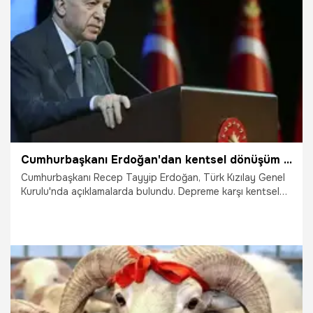
11.06.2025
Gündem
Cumhurbaşkanı Erdoğan'dan kentsel dönüşüm mesajı: Kapsamlı hazırlık var
Cumhurbaşkanı Recep Tayyip Erdoğan, Türk Kızılay Genel
Kurulu'nda açıklamalarda bulundu. Depreme karşı kentsel
dönüşümün önemine dikkat çeken Erdoğan, "Yarısı bizden
kampanyasının güncel rakamlarını paylaştık. Artık kimsenin
kaprisleri ile artık vakit kaybedemeyiz. İdeolojik
düşüncelerini önceleyenlerle uğraşamayız" dedi.
5.05.2025
Gündem