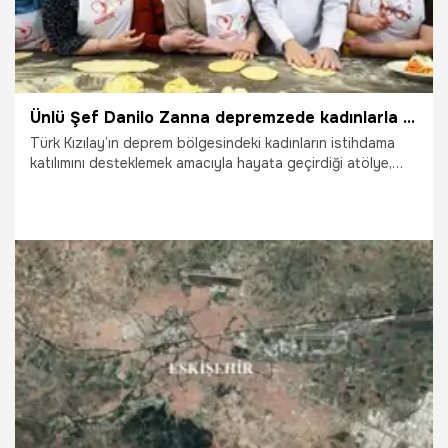
Ünlü Şef Danilo Zanna depremzede kadınlarla aynı mutfakta buluştu
Türk Kızılay’ın deprem bölgesindeki kadınların istihdama
katılımını desteklemek amacıyla hayata geçirdiği atölye,
Marmara Bölge Afet Yönetim Müdürlüğü’nde iki gün
boyunca devam etti. İlk gün Danilo Zanna ve Dilara
Başaran rehberliğinde temel mutfak becerileri üzerine
çalışan katılımcılar, ikinci gün ise şefler Kerem Bilginer, Ayaz
Geçer ve Çağatay Doğanoğlu ile profesyonel mutfak
deneyimi yaşadı. Program sonunda katılımcılara sertifikaları
takdim edildi.
21.04.2026
Yaşam