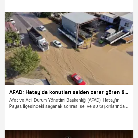
işçilerin kalacağı merkez için ihaleye çıkılıyor.
11.12.2025
Malatya
AFAD: Hatay'da konutları selden zarar gören 80 aileye zarar ödemesi yapıldı
Afet ve Acil Durum Yönetimi Başkanlığı (AFAD), Hatay'ın
Payas ilçesindeki sağanak sonrası sel ve su taşkınlarında,
konutları zarar gören 80 aileye toplam 3 milyon 894 bin
580 lira eşya zararı ödemesinin yapıldığını açıkladı.