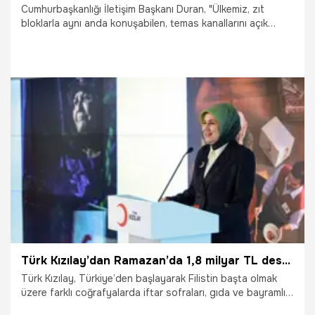
Cumhurbaşkanlığı İletişim Başkanı Duran, "Ülkemiz, zıt
bloklarla aynı anda konuşabilen, temas kanallarını açık
tutabilen ve müzakere zeminini mümkün kılabilen diplomatik
erişim kapasitesine sahip nadir ülkelerden birisi
durumundadır." dedi.
26.02.2026
Gündem
Türk Kızılay’dan Ramazan’da 1,8 milyar TL destek
Türk Kızılay, Türkiye’den başlayarak Filistin başta olmak
üzere farklı coğrafyalarda iftar sofraları, gıda ve bayramlık
destekleriyle 7 milyon 450 bin ihtiyaç sahibine 1 milyar