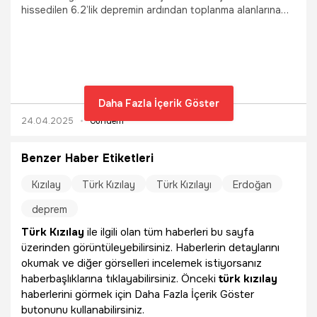
hissedilen 6.2’lik depremin ardından toplanma alanlarına
yönelen vatandaşlara ikram araçları ve ekipleriyle beslenme
desteği sağladığını duyurdu. Depremin ilk anından itibaren
harekete geçtiklerini belirten Türk Kızılay, binden fazla
çalışan ve gönüllü ile 65 mobil ikram aracıyla hizmet
sağladığını aktardı.
Daha Fazla İçerik Göster
24.04.2025
Gündem
Benzer Haber Etiketleri
Kızılay
Türk Kızılay
Türk Kızılayı
Erdoğan
deprem
Türk Kızılay
ile ilgili olan tüm haberleri bu sayfa
üzerinden görüntüleyebilirsiniz. Haberlerin detaylarını
okumak ve diğer görselleri incelemek istiyorsanız
haberbaşlıklarına tıklayabilirsiniz. Önceki
türk kızılay
haberlerini görmek için Daha Fazla İçerik Göster
butonunu kullanabilirsiniz.