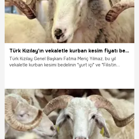
Türk Kızılay'ın vekaletle kurban kesim fiyatı belli oldu
Türk Kızılay Genel Başkanı Fatma Meriç Yılmaz, bu yıl
vekaletle kurban kesimi bedelinin "yurt içi" ve "Filistin
Gazze" kategorisi için 13 bin 250 lira, "yurt dışı" için 5 bin
250 lira olarak belirlendiğini duyurdu.
28.04.2025
Gündem