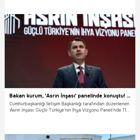
779 milyon 274 bin TL yardım ulaştıracağını duyurdu. Türk
Kızılay Genel Başkanı Prof. Dr. Fatma Meriç Yılmaz,
Ramazan kampanyasıyla ilgili düzenlenen basın
toplantısında yaptığı konuşmada, “Ramazan ayı boyunca
451 bin gönüllümüz 81 ilde her kapıyı çalacak, iyiliği ve
dayanışmayı her sofraya taşıyacak” dedi.
9.02.2026
Yaşam
Bakan kurum, 'Asrın İnşası' panelinde konuştu! "11 ilin şantiye şefi misin' dediler, 'Evet şeref duyuyoruz' dedik
Cumhurbaşkanlığı İletişim Başkanlığı tarafından düzenlenen
‘Asrın İnşası: Güçlü Türkiye’nin İhya Vizyonu Paneli’nde 11
ilde tamamlanan inşa seferberliğini anlatan Çevre, Şehircilik
ve İklim Değişikliği Bakanı Murat Kurum, “Devletiyle milletiyle
Türkiye Cumhuriyeti’nin ne kadar güçlü bir devlet olduğunu
bir kez daha kanıtladık” dedi. Bakan Kurum, Asrın