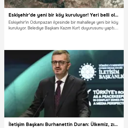
Eskişehir'de yeni bir köy kuruluyor! Yeri belli oldu
Eskişehir'in Odunpazarı ilçesinde bir mahalleye yeni bir köy
kuruluyor. Belediye Başkanı Kazım Kurt duyurusunu yaptı.
Öte Kızılay'da şehir merkezindeki binasının yıkılmasından
sonra yeni bir plaza inşa edecek.
9.04.2026
Eskişehir
İletişim Başkanı Burhanettin Duran: Ülkemiz, zıt bloklarla aynı anda konuşabilen nadir ülkelerden birisi durumundadır