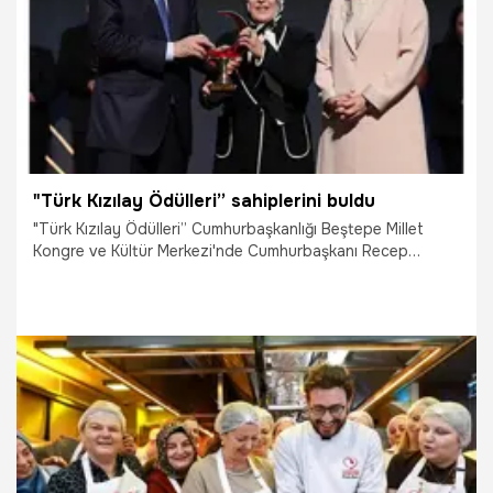
"Türk Kızılay Ödülleri” sahiplerini buldu
"Türk Kızılay Ödülleri” Cumhurbaşkanlığı Beştepe Millet
Kongre ve Kültür Merkezi'nde Cumhurbaşkanı Recep
Tayyip Erdoğan’ın katılımıyla düzenlenen törenle sahiplerini
buldu. Törende konuşan Türk Kızılay Genel Başkanı Fatma
Meriç Yılmaz, "Biz Kızılaycılar biliyoruz ki arkamızda
milletimiz, milletimizin bu yardımseverlik ruhu oldukça, bu
nesillerden nesillere aktarıldıkça Kızılay daha yüzyıllarca bu
hizmeti vermeye devam edecek" dedi.
12.06.2026
Yaşam