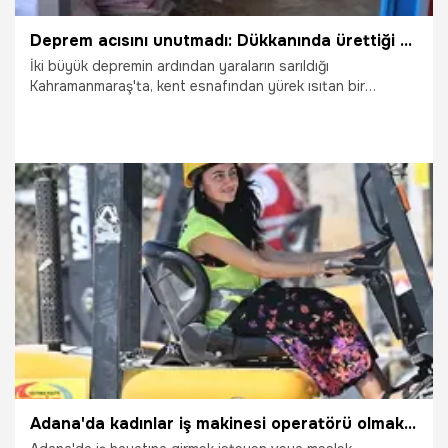
Deprem acısını unutmadı: Dükkanında ürettiği her 10 yorgandan birini bağışlıyor!
İki büyük depremin ardından yaraların sarıldığı
Kahramanmaraş'ta, kent esnafından yürek ısıtan bir
dayanışma örneği geldi. Küçük bir imalathane işleten
Zülfikar Çırak, kendi ürettiği bin adet yorganı Türk
Kızılay'ına bağışladı. Depremde yaşadıkları zorlukları
hatırlatan Çırak, bu yardımla bir nebze de olsa ihtiyaç
sahiplerine destek olmayı amaçladığını belirtti.
30.08.2025
Gündem
Adana'da kadınlar iş makinesi operatörü olmak istiyor! Bu mesleğin kazancı çok eğitimi ise bedava