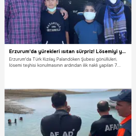
Erzurum'da yürekleri ısıtan sürpriz! Lösemiyi yenen Sıraç'ın, uçurtması göğe yükseldi
Erzurum'da Türk Kızılay Palandöken Şubesi gönüllüleri,
lösemi teşhisi konulmasının ardından ilik nakli yapılan 7
yaşındaki Sıraç Bayraktutar'a sürpriz uçurtma etkinliğiyle
moral verdi.
13.09.2025
Gündem