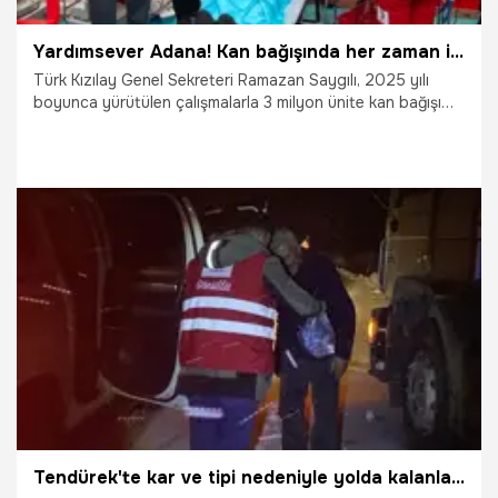
Yardımsever Adana! Kan bağışında her zaman ilk üçte yer alıyorlar
Türk Kızılay Genel Sekreteri Ramazan Saygılı, 2025 yılı
boyunca yürütülen çalışmalarla 3 milyon ünite kan bağışı
hedefine ulaşıldığını belirterek, Türkiye genelinde bin 140
hastanenin günlük kan ihtiyacının Türk Kızılay tarafından
karşılandığını açıkladı.
29.12.2025
Adana
Tendürek'te kar ve tipi nedeniyle yolda kalanlara Kızılay yardım ulaştırdı