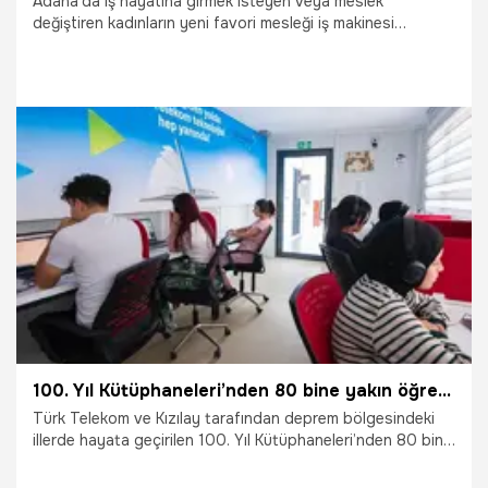
Adana'da iş hayatına girmek isteyen veya meslek
değiştiren kadınların yeni favori mesleği iş makinesi
operatörlüğü oldu. Yüksek kazancı ile halk arasında bilinen
iş makinesi operatörlüğüne erkeklerin ilgisinden sonra
kadınlar da büyük ilgi gösterdi. Adana'da ücretsiz olarak
verilen iş makinesi operatörlüğü eğitimine 23 kadın
başvurdu. Toplam 72 saat sürecek teorik ve uygulamalı
eğitimi başarıyla tamamlayanlar, sertifika alacak.
25.07.2025
Adana
100. Yıl Kütüphaneleri’nden 80 bine yakın öğrenci faydalandı
Türk Telekom ve Kızılay tarafından deprem bölgesindeki
illerde hayata geçirilen 100. Yıl Kütüphaneleri’nden 80 bine
yakın öğrencinin yararlandığı açıklandı. Öğrencilerin,
yaklaşan Liselere Geçiş Sınavı (LGS) ve Yükseköğretim