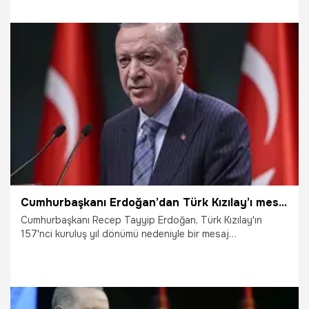
Kurumları Sınavı’na (YKS) kütüphanelerde sunulan eğitim ve
teknoloji desteğiyle hazırlandığı belirtildi.
12.06.2025
Yaşam
Cumhurbaşkanı Erdoğan’dan Türk Kızılay’ı mesajı: Türkiye'nin yüz akı oldu
Cumhurbaşkanı Recep Tayyip Erdoğan, Türk Kızılay'ın
157'nci kuruluş yıl dönümü nedeniyle bir mesaj
yayımlayarak, "Türk Kızılay, gerek tarihi gerekse
hizmetleriyle kıvanç kaynağımız olan köklü bir iyilik
ordusudur" dedi.