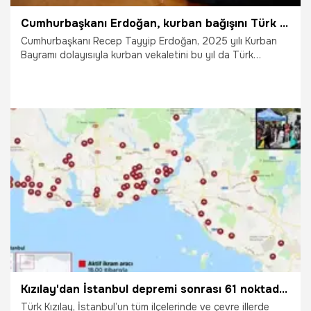
Cumhurbaşkanı Erdoğan, kurban bağışını Türk Kızılay'a yaptı
Cumhurbaşkanı Recep Tayyip Erdoğan, 2025 yılı Kurban
Bayramı dolayısıyla kurban vekaletini bu yıl da Türk
Kızılay’a verdi. Cumhurbaşkanı Erdoğan'ın bu yılki 7 hisse
kurban vekaleti Gazze’deki ihtiyaç sahiplerine ulaştırılacak.
24.04.2025
Gündem
Kızılay'dan İstanbul depremi sonrası 61 noktada beslenme desteği
Türk Kızılay, İstanbul’un tüm ilçelerinde ve çevre illerde