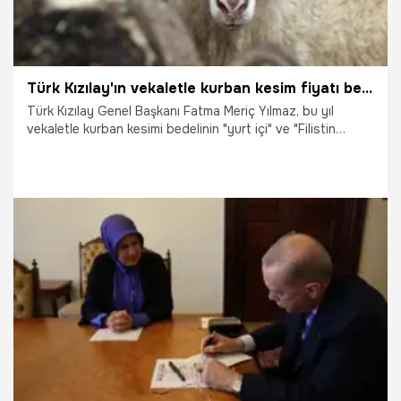
Türk Kızılay'ın vekaletle kurban kesim fiyatı belli oldu
Türk Kızılay Genel Başkanı Fatma Meriç Yılmaz, bu yıl
vekaletle kurban kesimi bedelinin "yurt içi" ve "Filistin
Gazze" kategorisi için 13 bin 250 lira, "yurt dışı" için 5 bin
250 lira olarak belirlendiğini duyurdu.
28.04.2025
Galeri