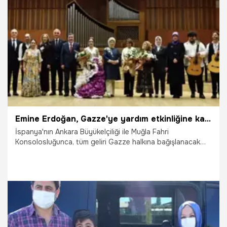
21.10.2025
Gündem
Emine Erdoğan, Gazze'ye yardım etkinliğine katıldı
İspanya'nın Ankara Büyükelçiliği ile Muğla Fahri
Konsolosluğunca, tüm geliri Gazze halkına bağışlanacak
flamenko gösterisi CSO Ada Ankara'da Cumhurbaşkanı
Recep Tayyip Erdoğan'ın eşi Emine Erdoğan ve
Cumhurbaşkanı Yardımcısı Cevdet Yılmaz'ın katılımıyla
gerçekleştirildi.
9.10.2025
Gündem