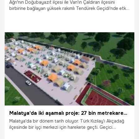
Ağrı'nın Doğubayazıt ilçesi ile Van'ın Çaldıran ilçesini
birbirine bağlayan yüksek rakımlı Tendürek Geçidi'nde etkili
olan yoğun kar yağışı ve tipi, ulaşımı durma noktasına
getirdi. Geçidin 2 bin 400 rakımlı Somkaya köyü
mevkisinde çok sayıda ağır tonajlı araç yolda mahsur
kalırken, Türk Kızılay Doğubayazıt Şubesi ekipleri bölgeye
giderek sürücülere kumanya dağıttı.
27.12.2025
Gündem
Malatya'da iki aşamalı proje: 27 bin metrekarede yükselecek! İşçiler için merkez olacak
Malatya'da bir dönem tarih oluyor. Türk Kızılay'ı Akçadağ
ilçesinde bir işçi merkezi için harekete geçti. Geçici
konaklama yeri olacak. Kayısı hasadı için gelen mevsimlik