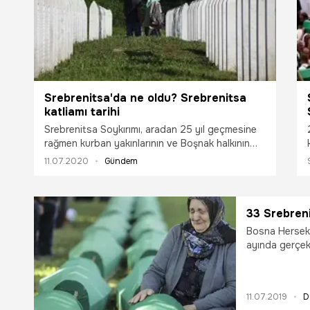
Srebrenitsa'da ne oldu? Srebrenitsa
katliamı tarihi
Srebrenitsa Soykırımı, aradan 25 yıl geçmesine
rağmen kurban yakınlarının ve Boşnak halkının
kapanmayan yarası olarak kalmayı sürdürüyor.
11.07.2020
Gündem
Peki, Srebrenitsa'da ne oldu? Srebrenitsa
katliamı tarihi...
edi
33 Srebreni
Bosna Hersek'in Srebrenitsa şehrinde 1995 yılı
ayında gerçekleştirilen 
Potoçari Anıt 
11.07.2019
D