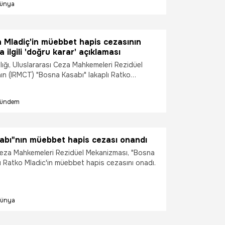
ünya
 Mladiç'in müebbet hapis cezasının
 ilgili 'doğru karar' açıklaması
nlığı, Uluslararası Ceza Mahkemeleri Rezidüel
ın (IRMCT) "Bosna Kasabı" lakaplı Ratko
bet hapis cezasını onamasıyla ilgili, "Söz
rebrenitsa soykırımının kurbanlarının
ündem
ılarını dindirmese de adaletin tecellisi
ğru bir karar olmuştur." açıklamasında bulundu.
abı"nın müebbet hapis cezası onandı
Ceza Mahkemeleri Rezidüel Mekanizması, "Bosna
" lakaplı Ratko Mladic'in müebbet hapis cezasını onadı.
ünya