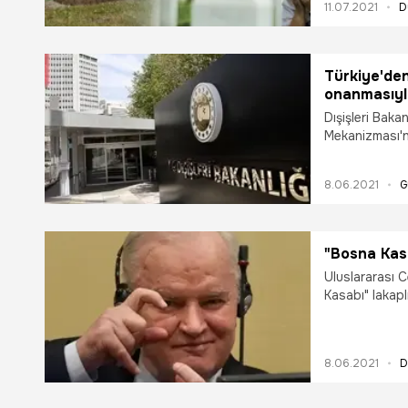
11.07.2021
D
Türkiye'den
onanmasıyla
Dışişleri Baka
Mekanizması'n
Mladic'in müeb
konusu karar S
8.06.2021
G
yakınlarının ac
bakımından do
"Bosna Kas
Uluslararası 
Kasabı
8.06.2021
D