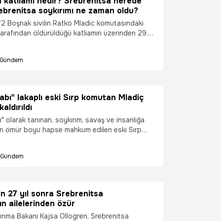
 katliamı nedir? Srebrenitsa nerede
rebrenitsa soykırımı ne zaman oldu?
72 Boşnak sivilin Ratko Mladic komutasındaki
tarafından öldürüldüğü katliamın üzerinden 29.
brenitsa'da şu ana kadar 6 bin 765 kurbanın
it edilebildi. Peki, Srebrenitsa katliamı nedir?
Gündem
erede (harita), Srebrenitsa soykırımı ne zaman
bı" lakaplı eski Sırp komutan Mladiç
aldırıldı
 olarak tanınan, soykırım, savaş ve insanlığa
an ömür boyu hapse mahkum edilen eski Sırp
 Mladiç'in Hollanda'nın Lahey kentinde
aevinde sağlık durumunun kötüleşmesi üzerine
Gündem
rıldığı belirtildi.
n 27 yıl sonra Srebrenitsa
ın ailelerinden özür
nma Bakanı Kajsa Ollogren, Srebrenitsa