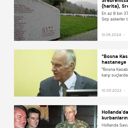
Srebrenitsa
(harita), S
En az 8 bin 3
Sırp askerler 
Yıl geçti. Sre
kimlikleri tesp
13.09.2024
Srebrenitsa n
oldu?
"Bosna Kasa
hastaneye k
"Bosna Kasabı"
karşı suçlard
komutan Ratko
bulunduğu cez
10.09.2022
hastaneye kaldı
Hollanda’da
kurbanların
Hollanda Savu