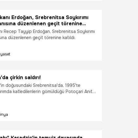
anı Erdoğan, Srebrenitsa Soykırımı
anısına düzenlenen geçit törenine
 Recep Tayyip Erdoğan, Srebrenitsa Soykırımı
sına düzenlenen geçit törenine katıldı.
iyaset
da çirkin saldırı!
in doğusundaki Srebrenitsa'da, 1995'te
rımda katledilenlerin gömüldüğü Potoçari Anıt
ilerce "domuz parçaları"
ünya
abı" Karadzic'in temyiz davasında