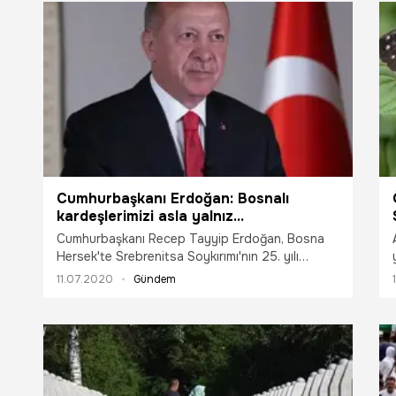
Cumhurbaşkanı Erdoğan: Bosnalı
kardeşlerimizi asla yalnız
bırakmayacağız
Cumhurbaşkanı Recep Tayyip Erdoğan, Bosna
Hersek'te Srebrenitsa Soykırımı'nın 25. yılı
dolayısıyla bugün yapılan anma programına
11.07.2020
Gündem
video mesaj ile katıldı.
hala 