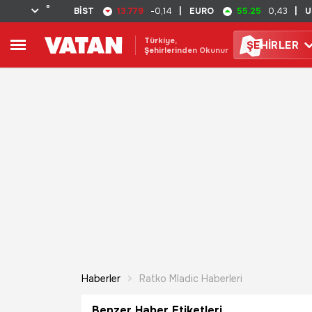
°
13.779
55.25
BİST
-0,14
|
EURO
0,43
|
U
Türkiye,
ŞE
HİRLER
Şehirlerinden Okunur
Haberler
Ratko Mladic Haberleri
Benzer Haber Etiketleri