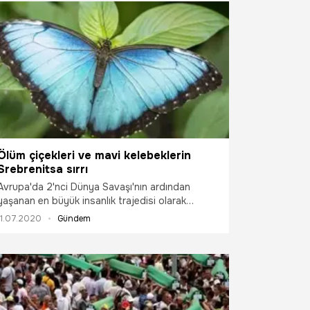
Ölüm çiçekleri ve mavi kelebeklerin
Srebrenitsa sırrı
Avrupa'da 2'nci Dünya Savaşı'nın ardından
yaşanan en büyük insanlık trajedisi olarak
nitelendirilen Srebrenitsa Soykırımı'nın yarası
11.07.2020
Gündem
kapanmadı. Srebrenitsa Soykırımı, aradan
25 yıl geçmesine rağmen unutulmuyor. Yakın
tarihin en büyük soykırımlarından biri olan 8372
sivil Boşnak erkeğinin Sırplar tarafından
katledildiği Srebrenitsa katliamında görülen
“Ölüm çiçekleri ve mavi kelebekler” dilden dile