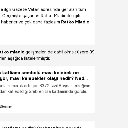
ile ilgili Gazete Vatan adresinde yer alan tüm
. Geçmişte yaşanan Ratko Mladic ile ilgili
 haberler ve çok daha fazlasını
Ratko Mladic
atko mladic
gelişmeleri de dahil olmak üzere
89
eri aşağıda listelenmiştir.
 katliamı sembolü mavi kelebek ne
yor, mavi kelebekler olayı nedir? Neden
 soykırımının simgesi?
nlamı merak ediliyor. 8372 sivil Boşnak erkeğinin
ndan katledildiği Srebrenitsa katliamında görülen
ler” anlamı soykırımın yıldönümünde yeniden
. Peki, Srebrenitsa katliamı sembolü mavi
Gündem
ama geliyor, mavi kelebekler olayı nedir?
atliamı sembolü mavi kelebek anlamı…