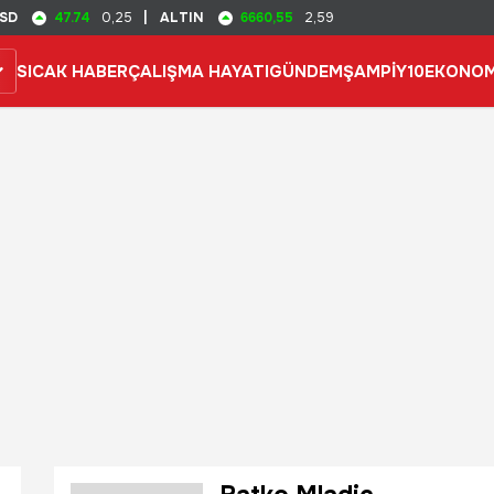
47.74
6660,55
SD
0,25
|
ALTIN
2,59
SICAK HABER
ÇALIŞMA HAYATI
GÜNDEM
ŞAMPİY10
EKONOM