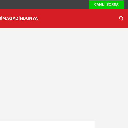
CANLI BORSA
İ
MAGAZİN
DÜNYA
Ara