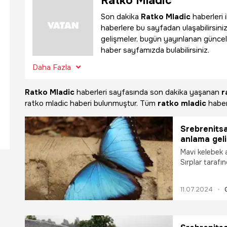
Ratko Mladic
Son dakika
Ratko Mladic
haberleri 
haberlere bu sayfadan ulaşabilirsiniz
gelişmeler, bugün yayınlanan güncel
haber sayfamızda bulabilirsiniz.
Daha Fazla
Ratko Mladic
haberleri sayfasında son dakika yaşanan
r
ratko mladic haberi bulunmuştur. Tüm
ratko mladic
haberl
Srebrenitsa
anlama geli
Srebrenitsa
Mavi kelebek a
Sırplar tarafı
“mavi kelebek
gündeme geldi
11.07.2024
kelebek ne anl
Srebrenitsa k