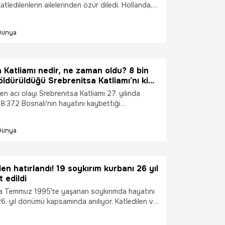
atledilenlerin ailelerinden özür diledi. Hollanda, o
Birleşmiş Milletler'in (BM) barış gücü olarak
Binlerce Bosnalıyı katleden Sırp komutan Ratko
Dünya
ndalı komutanla anlaşmasından sonra Hollandalı
yi terk etmişti.
 Katliamı nedir, ne zaman oldu? 8 bin
 öldürüldüğü Srebrenitsa Katliamı’nı kim
 yılında Bosna’da neler oldu?
 en acı olayı Srebrenitsa Katliamı 27. yılında
z 8.372 Bosnalı'nın hayatını kaybettiği
atliamı Yugoslavya'nın çöküşü üzerine 1992
r tarafından Bosna'da başladı. Peki, Srebrenitsa
Dünya
, ne zaman oldu? 8 bin 372 kişinin öldürüldüğü
tliamı’nı kim yaptı, 1992 yılında Bosna’da neler
den hatırlandı! 19 soykırım kurbanı 26 yıl
 edildi
a Temmuz 1995'te yaşanan soykırımda hayatını
6. yıl dönümü kapsamında anılıyor. Katledilen ve
 yeni yapılan 19 soykırım kurbanı daha bugün
a verilecek.