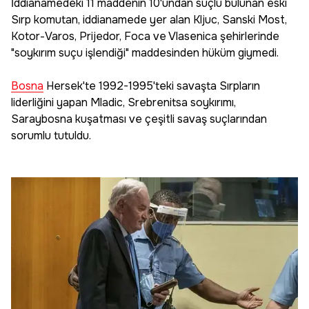
İddianamedeki 11 maddenin 10'undan suçlu bulunan eski
Sırp komutan, iddianamede yer alan Kljuc, Sanski Most,
Kotor-Varos, Prijedor, Foca ve Vlasenica şehirlerinde
"soykırım suçu işlendiği" maddesinden hüküm giymedi.
Bosna
Hersek'te 1992-1995'teki savaşta Sırpların
liderliğini yapan Mladic, Srebrenitsa soykırımı,
Saraybosna kuşatması ve çeşitli savaş suçlarından
sorumlu tutuldu.