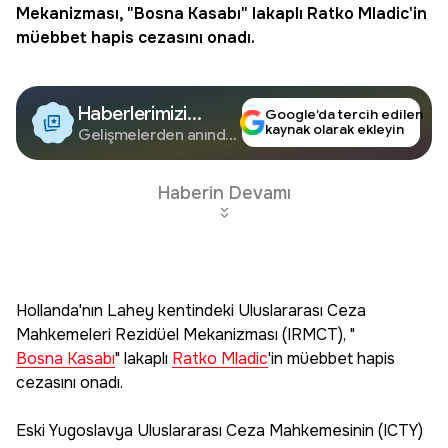
Mekanizması, "
Bosna Kasabı
" lakaplı
Ratko Mladic
'in
müebbet hapis cezasını onadı.
Haberlerimizi
Google’da tercih edilen
kaynak olarak ekleyin
Google'da Takip
Gelişmelerden anında
haberdar olun.
Edin
Haberin Devamı
Hollanda'nın Lahey kentindeki Uluslararası Ceza
Mahkemeleri Rezidüel Mekanizması (IRMCT), "
Bosna Kasabı
" lakaplı
Ratko Mladic
'in müebbet hapis
cezasını onadı.
Eski Yugoslavya Uluslararası Ceza Mahkemesinin (ICTY)