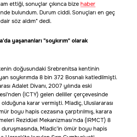
am ettiği, sonuçlar çıkınca bize
haber
lebinde bulundum. Durum ciddi. Sonuçları en geç
air söz aldım" dedi.
a'da yaşananları "soykırım" olarak
kenin doğusundaki Srebrenitsa kentinin
ayan soykırımda 8 bin 372 Bosnalı katledilmişti.
rası Adalet Divanı, 2007 yılında eski
i'nden (ICTY) gelen deliller çerçevesinde
olduğuna karar vermişti. Mladiç, Uluslararası
ür boyu hapis cezasına çarptırılmış, karara
kemeleri Rezidüel Mekanizması’nda (IRMCT) 8
z duruşmasında, Mladic’in ömür boyu hapis