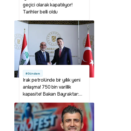
geçici olarak kapatılıyor!
Tarihler belli oldu
#Gündem
Irak petrolünde bir yıllık yeni
anlaşma! 750 bin varillik
kapasite! Bakan Bayraktar:
Tarihi haftayı tarihi bir
anlaşma ile tamamlıyoruz