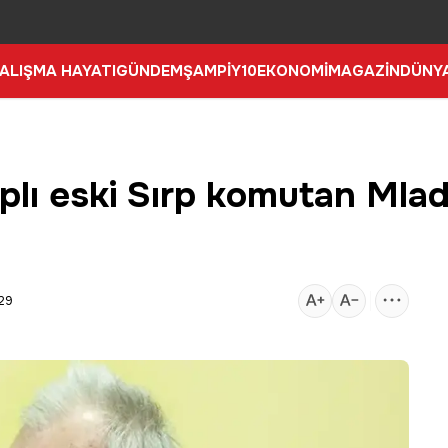
ALIŞMA HAYATI
GÜNDEM
ŞAMPİY10
EKONOMİ
MAGAZİN
DÜNY
plı eski Sırp komutan Mlad
:29