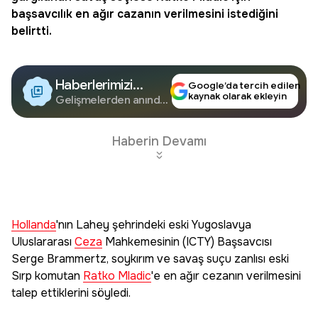
başsavcılık en ağır cazanın verilmesini istediğini
belirtti.
Haberlerimizi
Google’da tercih edilen
kaynak olarak ekleyin
Google'da Takip
Gelişmelerden anında
haberdar olun.
Edin
Haberin Devamı
Hollanda
'nın Lahey şehrindeki eski Yugoslavya
Uluslararası
Ceza
Mahkemesinin (ICTY) Başsavcısı
Serge Brammertz, soykırım ve savaş suçu zanlısı eski
Sırp komutan
Ratko Mladic
'e en ağır cezanın verilmesini
talep ettiklerini söyledi.