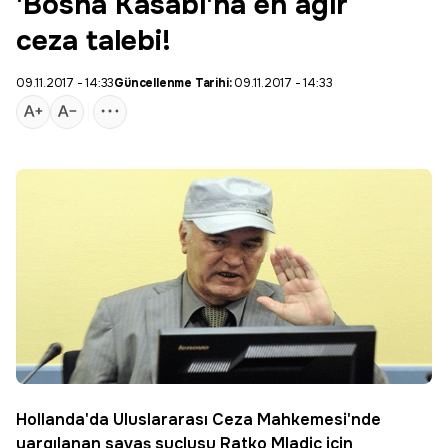
'Bosna Kasabı'na en ağır
ceza talebi!
09.11.2017 - 14:33
Güncellenme Tarihi:
09.11.2017 - 14:33
Hollanda
'da Uluslararası
Ceza
Mahkemesi'nde
yargılanan savaş suçlusu
Ratko Mladic
için