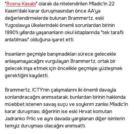
"
Bosna Kasabı
" olarak da nitelendirilen Mladic'in 22
Kasım'daki karar duruşmasından önce AA'ya
değerlendirmelerde bulunan Brammertz, eski
Yugoslavya ülkelerindeki önemli sorunlardan birinin
1990'lı yıllarda yaşananların okul kitaplarında "tek taraflı
anlatılması" olduğuna işaret etti.
İnsanların geçmişle barışmadıkları sürece gelecekle
anlaşamayacağını vurgulayan Brammertz, ortak bir
gelecek inşa etmek için öncelikle geçmişle yüzleşmek
gerektiğini kaydetti.
Brammertz, ICTY'nin çalışmalarını iki önemli davayla
sonlandıracağını anımsatarak, bunlardan birinin hakkında
müebbet istenen savaş suçu ve soykırım zanlısı Mladic'in
karar duruşması, diğerinin ise eski Hırvat komutan
Jadranko Prlic ve aynı davada yargılanan diğer isimlerin
temyiz duruşması olacağını anımsattı.