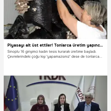
Piyasayı alt üst ettiler! Tonlarca üretim yapınca fiyatlar yarıya düştü, Sinoplu kadınlardan girişimcilik dersi
Sinoplu 16 girişimci kadın tesis kurarak üretime başladı.
Çevrelerindeki çoğu kişi 'yapamazsınız' dese de tonlarca
üretim yapmayı başardılar. 6 milyonluk karşılıksız para
desteği ile üretim kapasitelerini rekor seviyeye çıkaran
girişimci kadınlar, fiyatları da dibe çekti. Piyasada 250
TL'ye satılan ürünü, hasat bereketi nedeniyle 100 liraya
satıyorlar. İşte ilham veren hikayenin ayrıntıları...
14.06.2026
Ekonomi