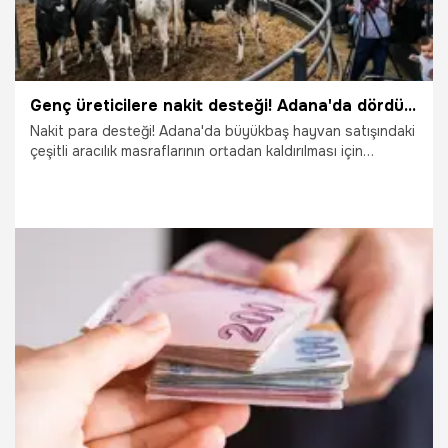
Genç üreticilere nakit desteği! Adana'da dördüncü kez yapıldı! 'Desteklerimiz artarak devam edecek'
Nakit para desteği! Adana'da büyükbaş hayvan satışındaki
çeşitli aracılık masraflarının ortadan kaldırılması için
dördüncü kez düzenlenen "Dost Mezat" kapsamında, genç
ve kadın üreticilere nakit yem desteği verildi
17.11.2024
Adana