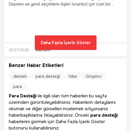
Deprem ve yerel seçimlere ilişkin İstanbul için özel bir
düzenleme geliyor. İlk hedef İstanbul'un nüfus
yoğunluğunun azaltılması için tersine göçün
desteklenmesi. AK Parti’nin yatığı çalışmanın detayları
ortaya çıktı. Bu kapsamda yazlarını memleketlerinde
geçiren emeklilere, İstanbul'dan taşınmaları halinde pek
konuda teşvik verilecek. İşte detaylar...
Daha Fazla İçerik Göster
23.07.2023
Ekonomi
Benzer Haber Etiketleri
destek
para desteği
hibe
Girişimci
para
Para Desteği
ile ilgili olan tüm haberleri bu sayfa
üzerinden görüntüleyebilirsiniz. Haberlerin detaylarını
okumak ve diğer görselleri incelemek istiyorsanız
haberbaşlıklarına tıklayabilirsiniz. Önceki
para desteği
haberlerini görmek için Daha Fazla İçerik Göster
butonunu kullanabilirsiniz.