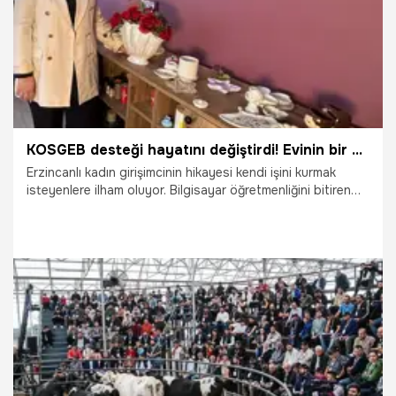
KOSGEB desteği hayatını değiştirdi! Evinin bir odasında başlamıştı, şimdi atölye sahibi, 5 ülkeye satış yapıyor
Erzincanlı kadın girişimcinin hikayesi kendi işini kurmak
isteyenlere ilham oluyor. Bilgisayar öğretmenliğini bitiren
Gizem Kenger'in kendi işini kurmak istemesiyle başlıyor
hikayesi. Evinin bir odasında başladığı işini KOSGEB'den
aldığı destekle büyüten genç girişimci, şimdi atölyesinde
ürettiği ürünleri farklı ülkelere internet üzerinden satıyor.
Kendisi gibi girişimci olmak isteyenlere ise ' asla
vazgeçmeyin' diyerek tavsiyelerde bulunuyor.
22.12.2024
Gündem