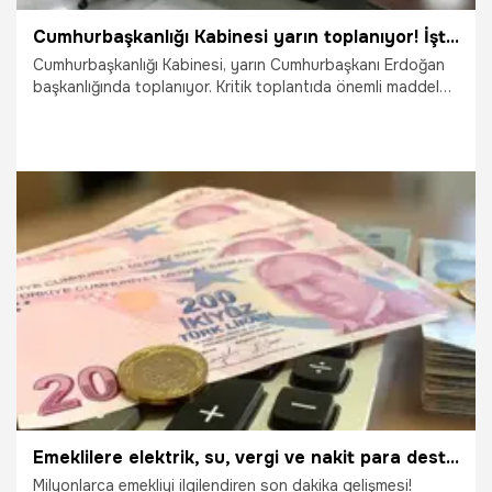
Cumhurbaşkanlığı Kabinesi yarın toplanıyor! İşte masadaki başlıklar
Cumhurbaşkanlığı Kabinesi, yarın Cumhurbaşkanı Erdoğan
başkanlığında toplanıyor. Kritik toplantıda önemli maddeler
masada olacak
23.07.2023
Gündem
Emeklilere elektrik, su, vergi ve nakit para desteği geliyor! İstanbul için harekete geçildi
Milyonlarca emekliyi ilgilendiren son dakika gelişmesi!