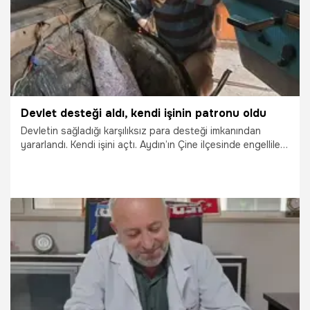
Devlet desteği aldı, kendi işinin patronu oldu
Devletin sağladığı karşılıksız para desteği imkanından
yararlandı. Kendi işini açtı. Aydın’ın Çine ilçesinde engellilere
yönelik devlet desteği ile iş sahibi olan Bahadır Şimşek,
gençlere hayallerinin peşinden koşmaları tavsiyesinde
bulundu.
22.01.2024
Gündem