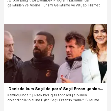
Avrupa Birliği (AB) Erasmus+ Programı kapsamında
geliştirilen ve Adana Turizmi Geliştirme ve Altyapı Hizmet
Birliği'nin (ATGAB) de ortağı olduğu InTechGrowth (ITG)
Projesi'nin hibe sözleşmesi imzalandı.
14.11.2024
Adana
'Denizde kum Seçil'de para' Seçil Erzan yeniden hakim karşısında
Kamuoyunda "yüksek karlı gizli fon" adıyla bilinen
dolandırıcılık olayına ilişkin Seçil Erzan'ın "sanık", Süleyman
Aslan ve "Moci" olarak bilinen Mojtaba Haghani'nin
"müşteki-sanık" olarak yargılanmalarına başladı. Yeni