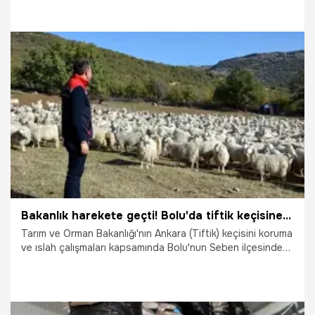
22.10.2025
Ekonomi
Bakanlık harekete geçti! Bolu'da tiftik keçisine 3 milyon liralık destek
Tarım ve Orman Bakanlığı'nın Ankara (Tiftik) keçisini koruma
ve ıslah çalışmaları kapsamında Bolu'nun Seben ilçesinde
500 baş keçi üretilecek. Seben'de 2025 yılında üretilmesi
planlanan 7 bin 157 kilogram tiftik için toplam 3 milyon 130
bin 496 lira destek sağlanacak.