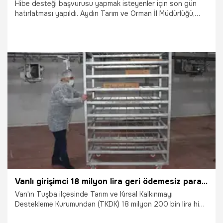
Hibe desteği başvurusu yapmak isteyenler için son gün
hatırlatması yapıldı. Aydın Tarım ve Orman İl Müdürlüğü,
Kırsal Kalkınma Yatırımlarının Desteklenmesi Programı
(KKYDP) kapsamında yürütülen yüzde 50 hibe destekli
projelerin 16. etap başvuruları için son tarihin 21 Nisan
Pazartesi olduğunu duyurdu.
20.04.2025
Ekonomi
Vanlı girişimci 18 milyon lira geri ödemesiz para desteği aldı! 300 ton üretim yapıyor
Van'ın Tuşba ilçesinde Tarım ve Kırsal Kalkınmayı
Destekleme Kurumundan (TKDK) 18 milyon 200 bin lira hibe
desteği alan işletmede yılda 300 ton tavuk eti işleniyor.