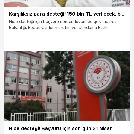
Karşılıksız para desteği! 150 bin TL verilecek, başvurular başladı
Hibe desteği için başvuru süreci devam ediyor. Ticaret
Bakanlığı, kooperatiflerin üretim ve istihdama katkı
sağlayacak projelerini desteklemek amacıyla
Kooperatiflerin Desteklenmesi Programı (KOOP-DES)
kapsamında hibe desteği başvuruları başladı.
20.04.2025
Ekonomi
Hibe desteği! Başvuru için son gün 21 Nisan