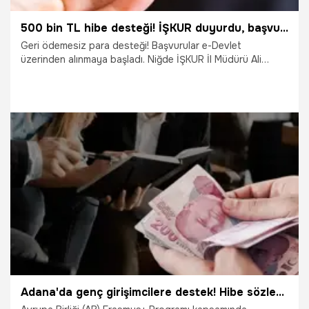
500 bin TL hibe desteği! İŞKUR duyurdu, başvurular e-Devlet üzerinden alınıyor
Geri ödemesiz para desteği! Başvurular e-Devlet
üzerinden alınmaya başladı. Niğde İŞKUR İl Müdürü Ali
Bingül, kendi işini kurmak için hibe desteğinden yararlanmak
isteyen engelli ve eski hükümlülerin proje başvurularını 6
Aralık'a kadar yapabileceklerini duyurdu.
14.11.2024
Ekonomi
Adana'da genç girişimcilere destek! Hibe sözleşmesi imzalandı, son başvuru tarihi 24 Kasım