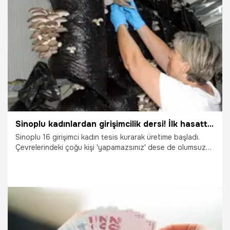
21.10.2025
Ekonomi
Sinoplu kadınlardan girişimcilik dersi! İlk hasatta 7 ton ürün elde edince, piyasa fiyatlarını yarıya çektiler
Sinoplu 16 girişimci kadın tesis kurarak üretime başladı.
Çevrelerindeki çoğu kişi 'yapamazsınız' dese de olumsuz
yorumları dikkate almayan kadınlar, hibe desteğine
başvurdu. 6 milyonluk karşılıksız para desteği ile üretim
kapasitelerini rekor seviyeye çıkaran girişimci kadınlar,
fiyatları da dibe çekti. Piyasada 250 TL'ye satılan ürünü,
hasat bereketi nedeniyle 100 liraya satıyorlar. İşte ilham
veren hikayenin ayrıntıları...
8.07.2025
Ekonomi