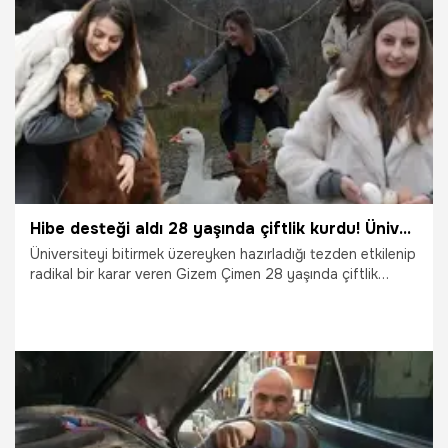
4.07.2024
Ekonomi
Hibe desteği aldı 28 yaşında çiftlik kurdu! Üniversitede hazırladığı tez hayatını değiştirdi
Üniversiteyi bitirmek üzereyken hazırladığı tezden etkilenip
radikal bir karar veren Gizem Çimen 28 yaşında çiftlik
sahibi oldu. Aldığı hibe desteği ile hayatı değişen genç
girişimci hikayesiyle ilham oluyor.
26.02.2025
Gündem