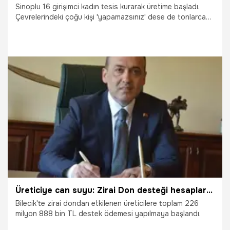
Sinoplu 16 girişimci kadın tesis kurarak üretime başladı.
Çevrelerindeki çoğu kişi 'yapamazsınız' dese de tonlarca
üretim yapmayı başardılar. 6 milyonluk karşılıksız para
desteği ile üretim kapasitelerini rekor seviyeye çıkaran
girişimci kadınlar, fiyatları da dibe çekti. Piyasada 250
TL'ye satılan ürünü, hasat bereketi nedeniyle 100 liraya
satıyorlar. İşte ilham veren hikayenin ayrıntıları...
27.11.2025
Ekonomi
Üreticiye can suyu: Zirai Don desteği hesaplara yatıyor
Bilecik'te zirai dondan etkilenen üreticilere toplam 226
milyon 888 bin TL destek ödemesi yapılmaya başlandı.