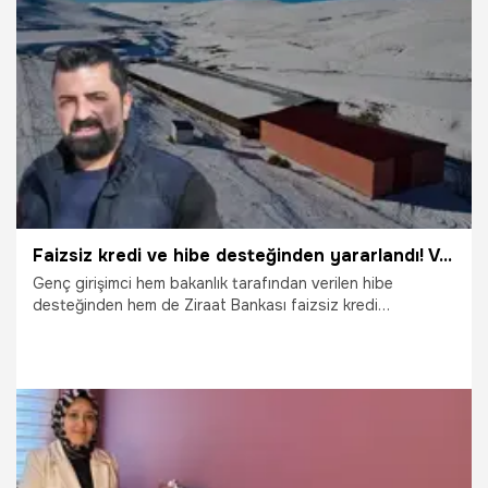
2.02.2025
Gündem
Faizsiz kredi ve hibe desteğinden yararlandı! Vanlı genç girişimci büyük bir başarıya imza attı
Genç girişimci hem bakanlık tarafından verilen hibe
desteğinden hem de Ziraat Bankası faizsiz kredi
imkanından yararlandı. Van'ın Edremit ilçesinde 9 yıl önce
300 küçükbaş hayvan satın alan 34 yaşındaki Serkan
Tatar, gözü gibi baktığı koyunların sayısını 3 bin 500'e
çıkararak büyük bir sürünün sahibi oldu.
7.01.2025
Gündem