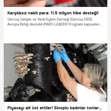
Karşılıksız nakit para: 11.5 milyon hibe desteği!
Gercüş Gelişim ve Yerel Eylem Derneği (Gercüş-DER),
Avrupa Birliği destekli IPARD-LEADER Programı kapsamında
hazırladığı Yerel Kalkınma Stratejisi ile 11 buçuk milyon liralık
hibe desteği almaya hak kazandı.
7.12.2025
Ekonomi
Piyasayı alt üst ettiler! Sinoplu kadınlar tonlarca üretim yapınca fiyatlar yarıya düştü