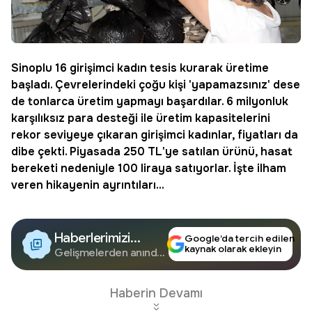
Sinoplu 16
girişimci
kadın tesis kurarak üretime
başladı. Çevrelerindeki çoğu kişi 'yapamazsınız' dese
de tonlarca üretim yapmayı başardılar. 6 milyonluk
karşılıksız para desteği ile üretim kapasitelerini
rekor seviyeye çıkaran girişimci kadınlar, fiyatları da
dibe çekti. Piyasada 250 TL'ye satılan ürünü,
hasat
bereketi nedeniyle 100 liraya satıyorlar. İşte ilham
veren hikayenin ayrıntıları...
Haberlerimizi
Google’da tercih edilen
kaynak olarak ekleyin
Google'da Takip
Gelişmelerden anında
haberdar olun.
Edin
Haberin Devamı