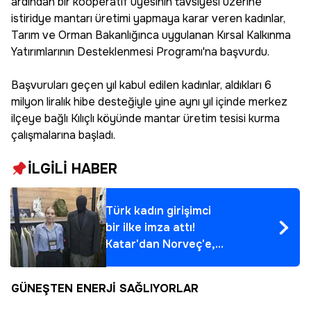
ardından bir kooperatif üyesinin tavsiyesi üzerine
istiridye mantarı üretimi yapmaya karar veren kadınlar,
Tarım ve Orman Bakanlığınca uygulanan Kırsal Kalkınma
Yatırımlarının Desteklenmesi Programı'na başvurdu.
Başvuruları geçen yıl kabul edilen kadınlar, aldıkları 6
milyon liralık hibe desteğiyle yine aynı yıl içinde merkez
ilçeye bağlı Kılıçlı köyünde mantar üretim tesisi kurma
çalışmalarına başladı.
İLGİLİ HABER
Türk kadın girişimci
bir ilke imza attı!
Katar'dan Norveç'e,
Almanya'dan
Rusya'ya kadar çok
GÜNEŞTEN ENERJİ SAĞLIYORLAR
sayıda ülkeden
sipariş yağıyor