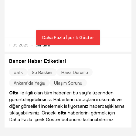
yol açtı. Yaz sezonunun başlamasıyla, Bursa ve
İstanbul’daki tatilcilerin akın ettiği Kumla, Karacaali ve Narlı
mahallerinin sahillerindeki müsilaj, hem esnafı hem de
vatandaşı tedirgin eti. Yaşanan durumun sürpriz olmadığını
söyleyen Bursa Uludağ Üniversitesi (BUÜ) Mühendislik
Fakültesi Çevre Mühendisliği Bölümü Öğretim Üyesi Doç.
Daha Fazla İçerik Göster
Dr. Efsun Dindar, “Geçtiğimiz kış aylarından itibaren
11.05.2025
Gündem
biliyoruz ki denizin derinlerinde müsilaj oluşumu başlamıştı
ve canlı yaşamını tehdit etmeyle ilgili riskler barındırıyordu”
dedi.
Benzer Haber Etiketleri
balık
Su Baskını
Hava Durumu
Ankara'da Yağış
Ulaşım Sorunu
Olta
ile ilgili olan tüm haberleri bu sayfa üzerinden
görüntüleyebilirsiniz. Haberlerin detaylarını okumak ve
diğer görselleri incelemek istiyorsanız haberbaşlıklarına
tıklayabilirsiniz. Önceki
olta
haberlerini görmek için
Daha Fazla İçerik Göster butonunu kullanabilirsiniz.