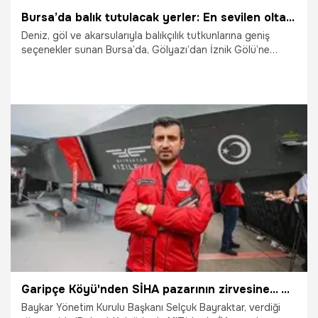
Bursa’da balık tutulacak yerler: En sevilen olta rotaları
Deniz, göl ve akarsularıyla balıkçılık tutkunlarına geniş
seçenekler sunan Bursa’da, Gölyazı’dan İznik Gölü’ne
kadar birçok nokta oltacıların favorisi arasında yer alıyor.
8.02.2026
Bursa
Garipçe Köyü'nden SİHA pazarının zirvesine... Selçuk Bayraktar'dan samimi açıklamalar: Robert Kolej’de de MIT’de de okudum, hala laz uşağıyım
Baykar Yönetim Kurulu Başkanı Selçuk Bayraktar, verdiği