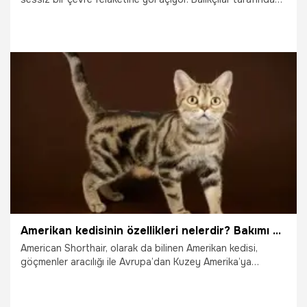
denize bırakılan ama bir daha toplanmayan "hayalet ağlar",
Karadeniz’de ekolojik dengeyi tehdit eden en büyük
unsurlardan biri haline geldi. Uzmanlar, bu ağların hem balık
popülasyonunu hem de deniz dibindeki yaşam alanlarını
yok ettiğine dikkat çekti.
23.10.2025
Gündem
Amerikan kedisinin özellikleri nelerdir? Bakımı ve beslemesi nasıl yapılır?
American Shorthair, olarak da bilinen Amerikan kedisi,
göçmenler aracılığı ile Avrupa’dan Kuzey Amerika’ya
taşınmıştır. Bu sebeple de Amerikan kedisi, İngiliz kedisi ile
akraba olarak kabul edilmektedir. Amerikan kedilerinin
göçmenler tarafından deniz aşırı taşınmasının sebebi ise,