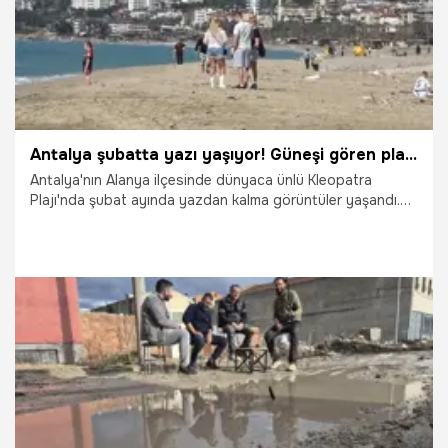
Antalya şubatta yazı yaşıyor! Güneşi gören plaja koştu
Antalya'nın Alanya ilçesinde dünyaca ünlü Kleopatra
Plajı'nda şubat ayında yazdan kalma görüntüler yaşandı.
Yerli ve yabancı vatandaşlar güneşli havayı fırsat bilerek
denizin ve güneşin tadını çıkardı.
24.02.2026
Gündem