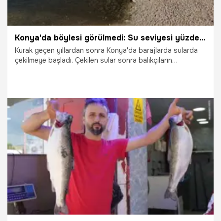
Konya'da böylesi görülmedi: Su seviyesi yüzde 14'e düşen barajda ortaya çıktı! '10 kilo var'
Kurak geçen yıllardan sonra Konya'da barajlarda sularda
çekilmeye başladı. Çekilen sular sonra balıkçıların
faaliyetleri de aksadı. Ancak yine de balık tutmaya giden
vatandaşlar, barajda hiç görmedikleri bir şeyle karşılaştı.
1.07.2025
Konya