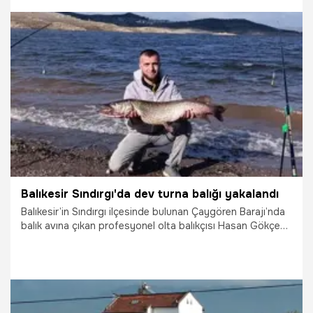
7.01.2026
Samsun
Balıkesir Sındırgı'da dev turna balığı yakalandı
Balıkesir’in Sındırgı ilçesinde bulunan Çaygören Barajı’nda
balık avına çıkan profesyonel olta balıkçısı Hasan Gökçe
ve arkadaşı, unutulmaz anlar yaşadı. Gökçe’nin oltasına
tam 8 kilo 750 gram ağırlığında dev bir turna balığı
takılırken, o anlara doğadan sürpriz bir misafir de eşlik etti.