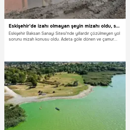
Eskişehir'de izahı olmayan şeyin mizahı oldu, sürekli göle dönen sokakta balık tutmaya başladılar
Eskişehir Baksan Sanayi Sitesi'nde yıllardır çözülmeyen yol
sorunu mizah konusu oldu. Adeta göle dönen ve çamur
içinde kalan bir sokaktaki esnaf, büyük su birikintisinin
başına geçip olta ile balık tutuyormuş gibi kameralara poz
verdi.
18.02.2026
Eskişehir