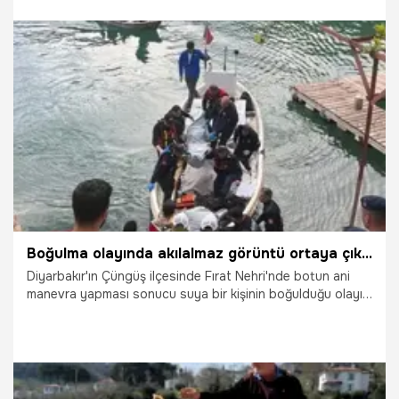
20.05.2026
Vatan TV
Boğulma olayında akılalmaz görüntü ortaya çıktı: Bot dakikalarca kendi etrafında dönmüş
Diyarbakır'ın Çüngüş ilçesinde Fırat Nehri'nde botun ani
manevra yapması sonucu suya bir kişinin boğulduğu olayın
ardından, botun kendi etrafında dakikalarca döndüğü
anlara ilişkin görüntüler ortaya çıktı.