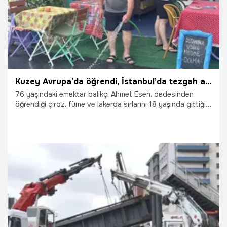
Kuzey Avrupa’da öğrendi, İstanbul’da tezgah açtı! Sırrını kızıyla paylaştı şimdi siparişlere yetişemiyorlar
76 yaşındaki emektar balıkçı Ahmet Esen, dedesinden
öğrendiği çiroz, füme ve lakerda sırlarını 18 yaşında gittiği
Avrupa'da geliştirdi. Şimdi ise dükkanın başına geçen
kızıyla birlikte geleneksel lezzetleri modern dokunuşlarla
sunuyorlar.
23.06.2026
Gündem