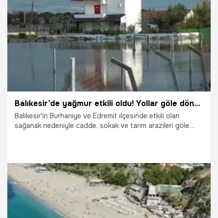
18.12.2025
Gündem
Balıkesir’de yağmur etkili oldu! Yollar göle döndü, evleri su bastı
Balıkesir'in Burhaniye ve Edremit ilçesinde etkili olan
sağanak nedeniyle cadde, sokak ve tarım arazileri göle
döndü, çok sayıda iş yeri ve evin bodrum katları suyla
doldu. Edremit'te oturan Hasan Baran (43), suyla dolan
sokağa olta atıp, balık tutuyor gibi yaparak o anları kendisi
için eğlenceli hale getirdi.
30.11.2025
Gündem