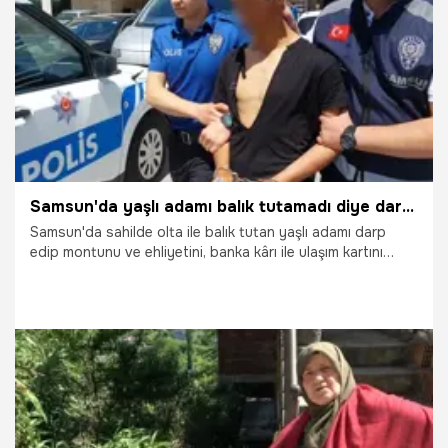
24.08.2025
Gündem
Samsun'da yaşlı adamı balık tutamadı diye darp etti: Gaspçının foyası adliyede ortaya çıktı!
Samsun'da sahilde olta ile balık tutan yaşlı adamı darp
edip montunu ve ehliyetini, banka kârı ile ulaşım kartını
gasp eden genç, ifadesini sormak için gittiği adliyede
duvarı yumruklayıp taşkınlık yapınca yakayı ele verdi ve
çıkarıldığı mahkemece tutuklandı.
2.07.2025
Samsun