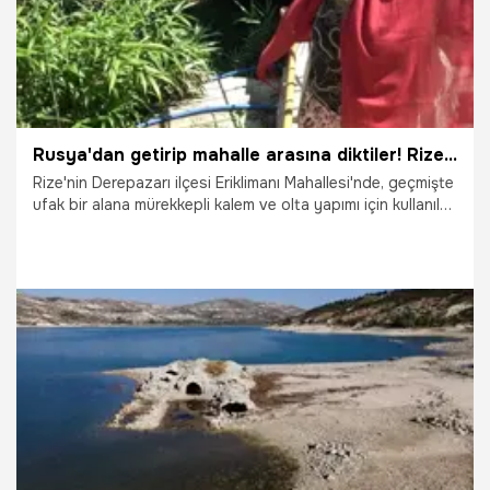
Rusya'dan getirip mahalle arasına diktiler! Rize'de evleri binaları sardı: Köylü isyan etti
Rize'nin Derepazarı ilçesi Eriklimanı Mahallesi'nde, geçmişte
ufak bir alana mürekkepli kalem ve olta yapımı için kullanılan
kamış dikildi. Zamanla kestikçe artan kamış, bütün bahçeyi
sarmaya başladı. Tarımsal ilacın kullanımının yasak
olmasından ötürü bir türlü önü alınamayınca, kamışlar
bahçenin alt kısmından başlayarak metrelerce yukarısındaki
evlere kadar gitti.
1.07.2025
Gündem