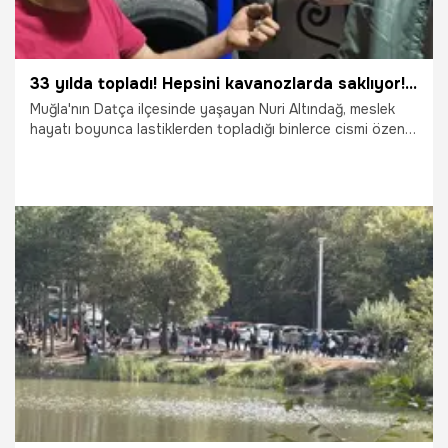
33 yılda topladı! Hepsini kavanozlarda saklıyor! Görenler şaşkına dönüyor
Muğla'nın Datça ilçesinde yaşayan Nuri Altındağ, meslek
hayatı boyunca lastiklerden topladığı binlerce cismi özenle
kavanozlarda saklıyor. Çivi ve vidanın yanı sıra neşter, olta
kancası, çivili ayakkabı topuğu ve domuz dişi gibi akla
gelmeyecek parçalarla dolu 11 kavanoz görenleri şaşkına
çeviriyor.
18.11.2025
Gündem