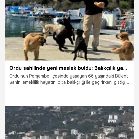
25.04.2026
Diyarbakır
Ordu sahilinde yeni meslek buldu: Balıkçılık yaparken fark etti
Ordu’nun Perşembe ilçesinde yaşayan 66 yaşındaki Bülent
Şahin, emeklilik hayatını olta balıkçılığı ile geçirirken, gittiği
bölgelerde sokak köpeklerini de besleyerek örnek bir
duyarlılık sergiliyor.
7.04.2026
Gündem