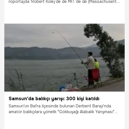
röportajda 'Robert Kolej’de de MIT’de de (Massachusetts
Institute of Technology) okudum, Ama hala laz uşağı
olarak duruyorum' şeklinde konuştu.
2.02.2026
Gündem
Samsun'da balıkçı yarışı: 300 kişi katıldı
Samsun'un Bafra ilçesinde bulunan Derbent Barajı'nda
amatör balıkçılara yönelik "Gökkuşağı Alabalık Yarışması"
düzenlendi.