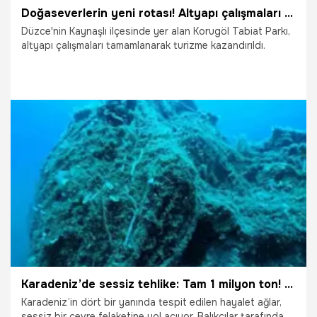
Doğaseverlerin yeni rotası! Altyapı çalışmaları tamamlanarak turizme kazandırıldı
Düzce'nin Kaynaşlı ilçesinde yer alan Korugöl Tabiat Parkı,
altyapı çalışmaları tamamlanarak turizme kazandırıldı.
16.11.2025
Gündem
Karadeniz’de sessiz tehlike: Tam 1 milyon ton! KTÜ harekete geçti, seferberlik başlatıldı
Karadeniz’in dört bir yanında tespit edilen hayalet ağlar,
sessiz bir çevre felaketine yol açıyor. Balıkçılar tarafından