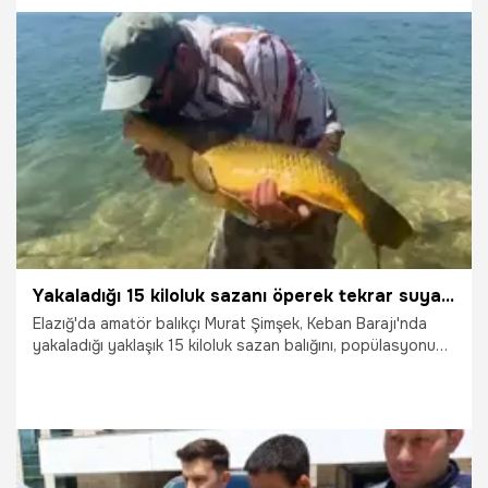
değerli yüklerin fare ve sıçan türü hayvanlardan
korunmasıdır.
19.10.2025
Yaşam
Yakaladığı 15 kiloluk sazanı öperek tekrar suya bıraktı
Elazığ'da amatör balıkçı Murat Şimşek, Keban Barajı'nda
yakaladığı yaklaşık 15 kiloluk sazan balığını, popülasyonu
korumak için öperek tekrar suya bıraktı.