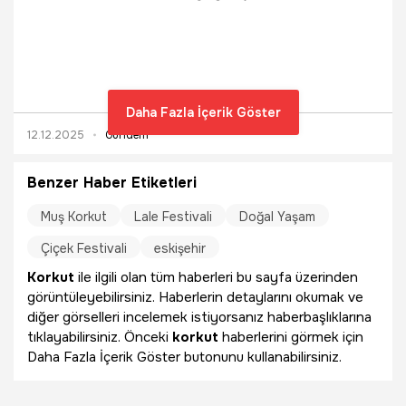
vurmasına ilişkin, "Bu görevde, uçağı biz ürettik, radarı biz
ürettik, füzeyi biz ürettik. Füzenin lazer sensörlü hedef
algılayıcısı burada. Yurt dışından vermediler, onu da biz
ürettik. Kimse merak etmesin, bizden neyi esirgiyorlarsa,
biz Allah'ın izniyle, onun daha iyisini yerli ve milli olarak
geliştireceğiz ve üreteceğiz." dedi.
Daha Fazla İçerik Göster
12.12.2025
Gündem
Benzer Haber Etiketleri
Muş Korkut
Lale Festivali
Doğal Yaşam
Çiçek Festivali
eskişehir
Korkut
ile ilgili olan tüm haberleri bu sayfa üzerinden
görüntüleyebilirsiniz. Haberlerin detaylarını okumak ve
diğer görselleri incelemek istiyorsanız haberbaşlıklarına
tıklayabilirsiniz. Önceki
korkut
haberlerini görmek için
Daha Fazla İçerik Göster butonunu kullanabilirsiniz.