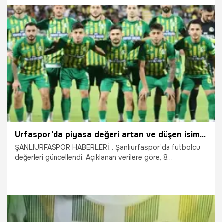
9.01.2026
Gündem
Urfaspor’da piyasa değeri artan ve düşen isimler belli oldu
ŞANLIURFASPOR HABERLERİ... Şanlıurfaspor’da futbolcu
değerleri güncellendi. Açıklanan verilere göre, 8
futbolcunun değeri arttı, 6’sının değeri sabit kaldı, 8
futbolcunun değeri düştü. İşte güncellenen rakamlar…