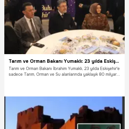
2.03.2026
Eskişehir
Tarım ve Orman Bakanı Yumaklı: 23 yılda Eskişehir'e 80 milyarlık yatırım yaptık
Tarım ve Orman Bakanı İbrahim Yumaklı, 23 yılda Eskişehir'e
sadece Tarım, Orman ve Su alanlarında yaklaşık 80 milyar
liralık yatırım yapıldığını belirterek, "Sadece 172 su tesisi
hizmete alındı. Allah nasip ederse bu yıl 300'ün üzerinde
su ve sulama tesisini hizmete alacağız" dedi.
27.02.2026
Eskişehir