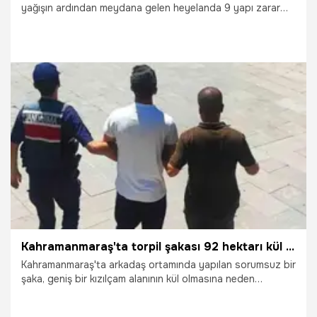
yağışın ardından meydana gelen heyelanda 9 yapı zarar
gördü. Evi kullanılamaz hale geldiği için Kaymakamlık
tarafından güvenli alana yerleştirilen yaşlı kadın, "Bizi
buraya taşıdılar, soba koydular. İyilik unutulur mu" dedi.
2.05.2026
Gündem
Kahramanmaraş'ta torpil şakası 92 hektarı kül etti, hapis ve 43,7 milyon TL tazminata mahkum oldu
Kahramanmaraş'ta arkadaş ortamında yapılan sorumsuz bir
şaka, geniş bir kızılçam alanının kül olmasına neden
olmuştu. Olayın 21 yaşındaki şüphelisi 5 yıl 6 ay 20 gün
hapis cezası ve 43,7 milyon TL tazminat ödemeye