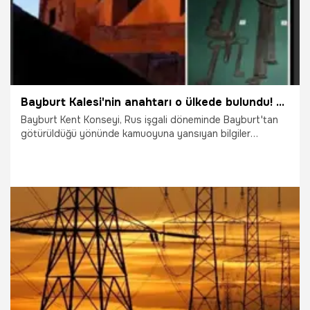
Bayburt Kalesi'nin anahtarı o ülkede bulundu! Talep yazısı gönderilecek
Bayburt Kent Konseyi, Rus işgali döneminde Bayburt'tan
götürüldüğü yönünde kamuoyuna yansıyan bilgiler
doğrultusunda, tarihi Bayburt Kalesi'ne ait anahtarın
Rusya'nın St. Petersburg kentindeki bir müzede bulunup
bulunmadığının araştırılması amacıyla ilgili kurumlara talep
yazısı gönderileceğini açıkladı.
10.02.2026
Gündem