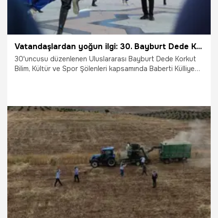
Vatandaşlardan yoğun ilgi: 30. Bayburt Dede Korkut Şölenleri uluslararası gösterilerle renklendi
30'uncusu düzenlenen Uluslararası Bayburt Dede Korkut
Bilim, Kültür ve Spor Şölenleri kapsamında Baberti Külliyesi
amfi tiyatroda gerçekleştirilen Uluslararası Halk Dansları ve
Halk Müziği Toplulukları gösterisinde, Türkiye ile birlikte
toplam 11 ülkenin halk oyunları ekibi sahne aldı. Ekipler,
ülkelerine ve yörelerine özgü halk dansları ile müzik
performanslarını izleyicilerin beğenisine sundu.
12.07.2026
Gündem