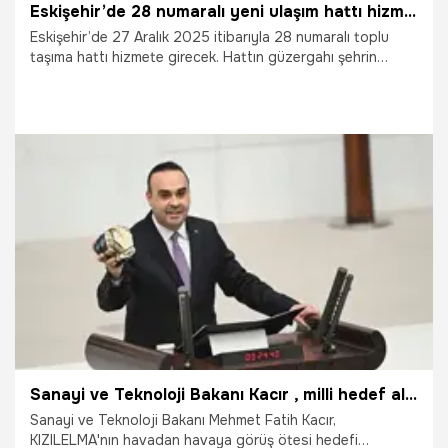
Eskişehir’de 28 numaralı yeni ulaşım hattı hizmete giriyor
Eskişehir’de 27 Aralık 2025 itibarıyla 28 numaralı toplu
taşıma hattı hizmete girecek. Hattın güzergahı şehrin
merkezi noktalarını, okulları, parkları ve hastaneleri
kapsıyor.
19.12.2025
Eskişehir
Sanayi ve Teknoloji Bakanı Kacır , milli hedef algılayıcı “MİHAL”in detaylarını anlattı! 'Türkiye dünyada bir ilke imza attı'
Sanayi ve Teknoloji Bakanı Mehmet Fatih Kacır,
KIZILELMA'nın havadan havaya görüş ötesi hedefi