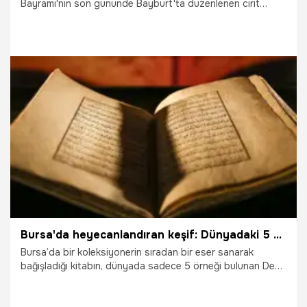
Bayramı'nın son gününde Bayburt'ta düzenlenen cirit
müsabakası, vatandaşların yoğun ilgisiyle karşılandı. Kop
Atlı Spor Kulübü ve Balca Atlı Spor Kulübü arasında
oynanan bayram ciridi, hem rekabet hem de dostluk
atmosferiyle dikkat çekti.
22.03.2026
Gündem
Bursa'da heyecanlandıran keşif: Dünyadaki 5 örnekten birisi çıktı! Dede Korkut'un kayıp Bursa Yazması UNESCO yolunda
Bursa’da bir koleksiyonerin sıradan bir eser sanarak
bağışladığı kitabın, dünyada sadece 5 örneği bulunan Dede
Korkut Yazmalarından biri olduğu tescillendi. 16. yüzyıla
tarihlenen ve "harekeli" olmasıyla tarihçilere yeni kapılar