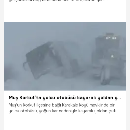
aşamalara geçildi. Bamsı Beyrek’in kültürel miras olarak
tescillenmesi için UNESCO’ya başvuru yapılırken,
Aydıntepe Yeraltı Şehri, Bayburt Kalesi ve Dede Korkut
Kent Müzesi ile ilgili çalışmalar hız kazandı.
20.01.2026
Gündem
Muş Korkut’ta yolcu otobüsü kayarak yoldan çıktı
Muş'un Korkut ilçesine bağlı Karakale köyü mevkiinde bir
yolcu otobüsü, yoğun kar nedeniyle kayarak yoldan çıktı.