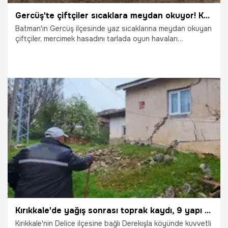
Gercüş'te çiftçiler sıcaklara meydan okuyor! Kavurucu havada 'oyun havalı' hasat
Batman'ın Gercüş ilçesinde yaz sıcaklarına meydan okuyan
çiftçiler, mercimek hasadını tarlada oyun havaları
oynayarak eğlenceye dönüştürdü. Teknolojinin sağladığı
kolaylıkla imece usulü çalışan üreticilerin hayli mutlu olduğu
görüldü.
30.06.2026
Gündem
Kırıkkale'de yağış sonrası toprak kaydı, 9 yapı zarar gördü
Kırıkkale'nin Delice ilçesine bağlı Derekışla köyünde kuvvetli