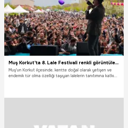
2.05.2026
Gündem
Muş Korkut'ta 8. Lale Festivali renkli görüntülerle gerçekleştirildi
Muş'un Korkut ilçesinde, kentte doğal olarak yetişen ve
endemik tür olma özelliği taşıyan lalelerin tanıtımına katkı
sunmak amacıyla bu yıl 8'incisi düzenlenen "Lale Festivali",
yoğun katılım ve renkli görüntülerle gerçekleştirildi.
2.05.2026
Gündem