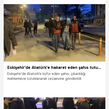
aralayan "Bursa Yazması", bu ay sonu UNESCO Somut
Olmayan Kültürel Miras Listesi’ne girmeye hazırlanıyor. İşte
Uluabat Gölü kıyısındaki bir köy evinde bulunan o eşsiz
eserin nefes kesen yolculuğu
13.03.2026
Bursa
Eskişehir'de Atatürk'e hakaret eden şahıs tutuklandı
Eskişehir'de Atatürk'e küfür eden şahıs, çıkarıldığı
mahkemece tutuklanarak cezaevine gönderildi.