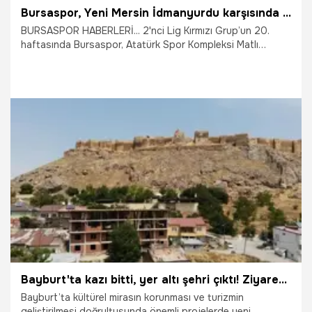
Bursaspor, Yeni Mersin İdmanyurdu karşısında hata yapmadı: 3-0
BURSASPOR HABERLERİ... 2'nci Lig Kırmızı Grup’un 20.
haftasında Bursaspor, Atatürk Spor Kompleksi Matlı
Stadyumu’nda konuk ettiği Yeni Mersin İdmanyurdu’nu 3-0
mağlup etti.
24.01.2026
Bursa
Bayburt'ta kazı bitti, yer altı şehri çıktı! Ziyarete açılıyor
Bayburt’ta kültürel mirasın korunması ve turizmin
geliştirilmesi doğrultusunda önemli projelerde yeni