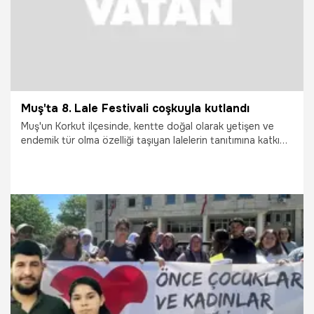
Muş'ta 8. Lale Festivali coşkuyla kutlandı
Muş'un Korkut ilçesinde, kentte doğal olarak yetişen ve
endemik tür olma özelliği taşıyan lalelerin tanıtımına katkı
sunmak amacıyla bu yıl 8'incisi düzenlenen "Lale Festivali",
yoğun katılım ve renkli görüntülerle gerçekleştirildi.
2.05.2026
Vatan TV