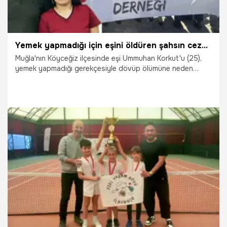
Yemek yapmadığı için eşini öldüren şahsın cezası belli oldu!
Muğla'nın Köyceğiz ilçesinde eşi Ummuhan Korkut'u (25),
yemek yapmadığı gerekçesiyle dövüp ölümüne neden
olduğu öne sürülen Yunus Korkut (34), tututlu yargılandığı
davada 14 yıl hapse çarptırıldı.
30.04.2026
Gündem