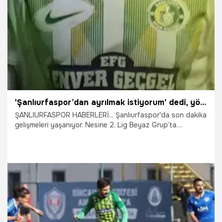
8.01.2026
Şanlıurfa
'Şanlıurfaspor’dan ayrılmak istiyorum' dedi, yönetim yol verdi
ŞANLIURFASPOR HABERLERİ... Şanlıurfaspor'da son dakika
gelişmeleri yaşanıyor. Nesine 2. Lig Beyaz Grup’ta
şampiyonluk mücadelesi veren Kızılkaya Tarım
Şanlıurfaspor, kadroda büyük değişikliğe gidiyor.
Şanlıurfaspor'un genç oyuncusu takımdan ayrılıyor.
8.01.2026
Şanlıurfa