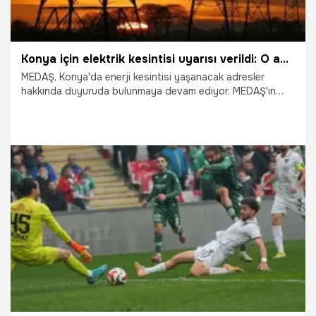
Konya için elektrik kesintisi uyarısı verildi: O adreslere dikkat!
MEDAŞ, Konya'da enerji kesintisi yaşanacak adresler
hakkında duyuruda bulunmaya devam ediyor. MEDAŞ'ın
aktardığı bilgilere Konya'nın merkez Karatay ve Selçuklu
ilçelerinde 25. 01. 2026 tarihinde elektrik kesintisi
yaşanacak.
24.01.2026
Konya