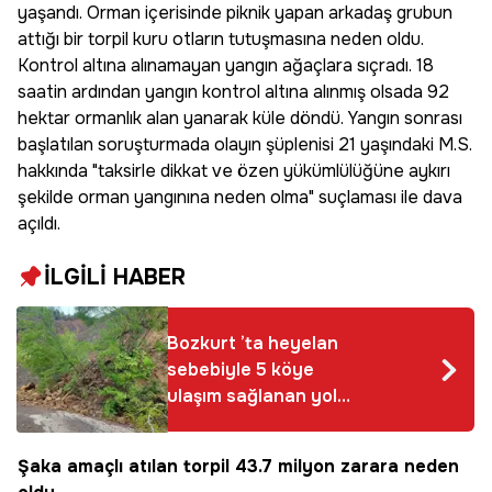
yaşandı. Orman içerisinde piknik yapan arkadaş grubun
attığı bir torpil kuru otların tutuşmasına neden oldu.
Kontrol altına alınamayan yangın ağaçlara sıçradı. 18
saatin ardından yangın kontrol altına alınmış olsada 92
hektar ormanlık alan yanarak küle döndü. Yangın sonrası
başlatılan soruşturmada olayın şüplenisi 21 yaşındaki M.S.
hakkında "taksirle dikkat ve özen yükümlülüğüne aykırı
şekilde orman yangınına neden olma" suçlaması ile dava
açıldı.
İLGİLİ HABER
Bozkurt ’ta heyelan
sebebiyle 5 köye
ulaşım sağlanan yol
kapandı
Şaka amaçlı atılan torpil 43.7 milyon zarara neden