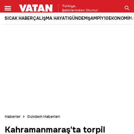
Türkiye,
Şehirlerinden Okunur
SICAK HABER
ÇALIŞMA HAYATI
GÜNDEM
ŞAMPİY10
EKONOMİ
M
Ara
Haberler
Gündem Haberleri
Kahramanmaraş'ta torpil