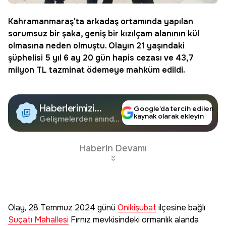
Kahramanmaraş
'ta arkadaş ortamında yapılan
sorumsuz bir şaka, geniş bir
kızılçam
alanının kül
olmasına neden olmuştu. Olayın 21 yaşındaki
şüphelisi 5 yıl 6 ay 20 gün
hapis cezası
ve 43,7
milyon TL
tazminat
ödemeye mahküm edildi.
Haberlerimizi
Google’da tercih edilen
kaynak olarak ekleyin
Google'da Takip
Gelişmelerden anında
haberdar olun.
Edin
Haberin Devamı
Olay, 28 Temmuz 2024 günü
Onikişubat
ilçesine bağlı
Suçatı Mahallesi
Fırnız mevkisindeki ormanlık alanda