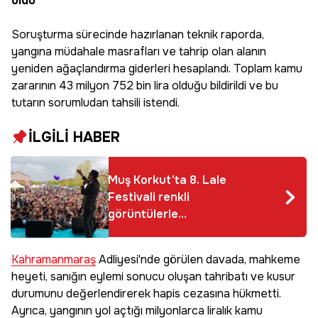
oldu
Soruşturma sürecinde hazırlanan teknik raporda,
yangına müdahale masrafları ve tahrip olan alanın
yeniden ağaçlandırma giderleri hesaplandı. Toplam kamu
zararının 43 milyon 752 bin lira olduğu bildirildi ve bu
tutarın sorumludan tahsili istendi.
İLGİLİ HABER
Muş Korkut'ta 8. Lale
Festivali renkli
görüntülerle
gerçekleştirildi
Kahramanmaraş
Adliyesi'nde görülen davada, mahkeme
heyeti, sanığın eylemi sonucu oluşan tahribatı ve kusur
durumunu değerlendirerek hapis cezasına hükmetti.
Ayrıca, yangının yol açtığı milyonlarca liralık kamu