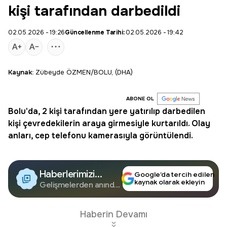
kişi tarafından darbedildi
02.05.2026 - 19:26
Güncellenme Tarihi:
02.05.2026 - 19:42
Kaynak:
Zübeyde ÖZMEN/BOLU, (DHA)
ABONE OL
Bolu
'da, 2 kişi tarafından yere yatırılıp darbedilen
kişi çevredekilerin araya girmesiyle kurtarıldı. Olay
anları, cep telefonu kamerasıyla görüntülendi.
Haberlerimizi
Google’da tercih edilen
kaynak olarak ekleyin
Google'da Takip
Gelişmelerden anında
haberdar olun.
Edin
Haberin Devamı