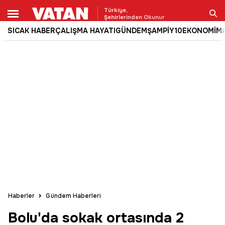
Türkiye,
Şehirlerinden Okunur
SICAK HABER
ÇALIŞMA HAYATI
GÜNDEM
ŞAMPİY10
EKONOMİ
M
Ara
Haberler
Gündem Haberleri
Bolu'da sokak ortasında 2