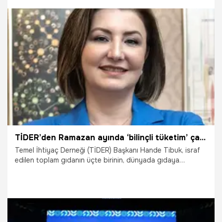
840 ton atık bertaraf ediliyor. İşlenen atıklardan elde
edilen atık ısı seralarda kullanılarak yılda 2 milyon çiçek
üretiliyor.
2.03.2026
Samsun
TİDER’den Ramazan ayında ‘bilinçli tüketim’ çağrısı
Temel İhtiyaç Derneği (TİDER) Başkanı Hande Tibuk, israf
edilen toplam gıdanın üçte birinin, dünyada gıdaya
erişemeyen insanların tümüne yetebileceğine dikkat
çekerek, Ramazan’ın ruhuna uygun şekilde bilinçli tüketim
çağrısında bulundu.