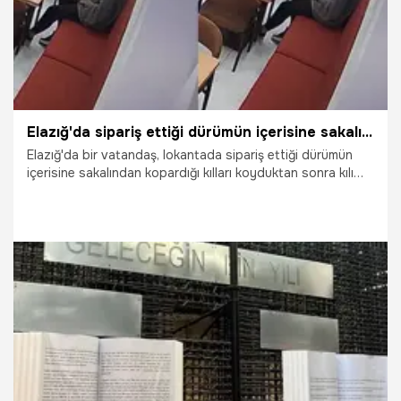
Elazığ'da sipariş ettiği dürümün içerisine sakalının kıllarını koydu, hesap ödemeden çıktı
Elazığ'da bir vatandaş, lokantada sipariş ettiği dürümün
içerisine sakalından kopardığı kılları koyduktan sonra kılı
gösterip ücreti ödemeden çıktı. O anlar iş yerinin güvenlik
kamerasına anbean yansıdı.
12.02.2026
Elazığ