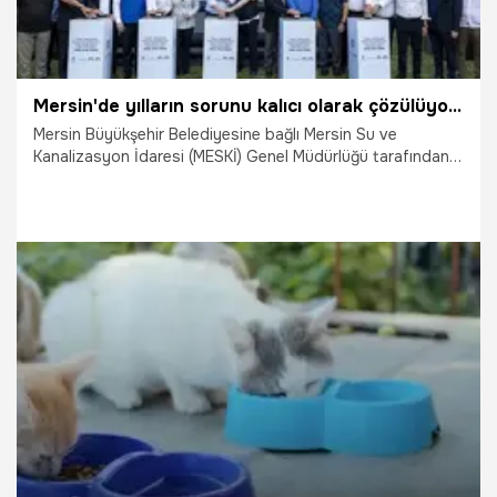
Mersin'de yılların sorunu kalıcı olarak çözülüyor! 1,1 milyar liralık dev yatırımın temeli atıldı
Mersin Büyükşehir Belediyesine bağlı Mersin Su ve
Kanalizasyon İdaresi (MESKİ) Genel Müdürlüğü tarafından
Erdemli ilçesinde hayata geçirilecek Tömük-Arpaçbahşiş
Kanalizasyon Şebeke Hattı, Atıksu Arıtma Tesisi ve Derin
Deniz Deşarjı Projesi için temel atma töreni düzenlendi.
Türkiye Belediyeler Birliği ve Mersin Büyükşehir Belediye
Başkanı Vahap Seçer'in katıldığı törende, 1 milyar 178
milyon lira yatırım bedeline sahip projenin bölgenin altyapı
sorununa kalıcı çözüm sağlayacağı belirtildi.
12.07.2026
Gündem