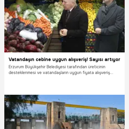
27.01.2026
Gündem
Vatandaşın cebine uygun alışveriş! Sayısı artıyor
Erzurum Büyükşehir Belediyesi tarafından üreticinin
desteklenmesi ve vatandaşların uygun fiyata alışveriş
yapmalarının sağlanması amacıyla hayata geçirilen sosyal
sorumluluk projelerinden "halk pazarı"nın 12. şubesi açıldı.
26.01.2026
Gündem