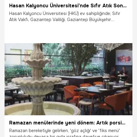
Hasan Kalyoncu Üniversitesi’nde Sıfır Atık Sonuç Konferansı
Hasan Kalyoncu Üniversitesi (HKÜ) ev sahipliğinde; Sıfır
Atık Vakfı, Gaziantep Valiliği, Gaziantep Büyükşehir
Belediyesi, Gaziantep Üniversitesi (GAÜN), Gaziantep
Çevre, Şehircilik ve İklim Değişikliği İl Müdürlüğü ile
Gaziantep İl Tarım ve Orman Müdürlüğü iş birliğinde
düzenlenen “Gaziantep Çalıştayı Sonuç Konferansı”, Tarım
ve Orman Bakanı İbrahim Yumaklı’nın katılımıyla
gerçekleştirildi.
11.02.2026
Çalışma Hayatı
Ramazan menülerinde yeni dönem: Artık porsiyonu misafir belirliyor! Müşteri sadece yediğinin parasını ödeyecek
Ramazan bereketiyle gelirken, 'göz açlığı' ve 'fiks menü'
zorunluluğu devasa bir gıda israfına davetiye çıkarıyor.