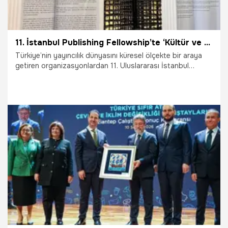
11. İstanbul Publishing Fellowship’te ‘Kültür ve Şehircilik’ vurgusu
Türkiye’nin yayıncılık dünyasını küresel ölçekte bir araya
getiren organizasyonlardan 11. Uluslararası İstanbul
Yayımcılık Profesyonel Buluşmaları (İstanbul Publishing
Fellowship), Taşyapı Şişli Etkinlik Alanı’nda kapılarını
yayımcılara ve ziyaretçilere açtı. Organizasyonun açılış
törenine İlim Yayma Vakfı Mütevelli Heyeti Başkanı Bilal
Erdoğan ve Taşyapı Yönetim Kurulu Başkanı Emrullah
Turanlı başta olmak üzere çok sayıda yerli ve yabancı
davetli katıldı.
12.02.2026
Yaşam