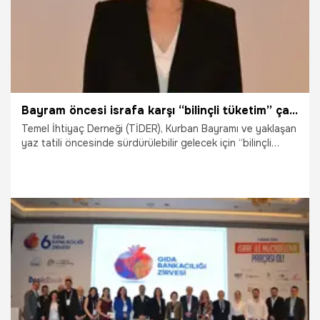
Bayram öncesi israfa karşı “bilinçli tüketim” çağrısı
Temel İhtiyaç Derneği (TİDER), Kurban Bayramı ve yaklaşan
yaz tatili öncesinde sürdürülebilir gelecek için “bilinçli
tüketim” çağrısında bulundu. Gıda israfının sadece
ekonomik bir kayıp değil, aynı zamanda ciddi bir iklim krizi
tetikleyicisi olduğunu hatırlatan TİDER, tarladan tabağa
uzanan zincirde herkesi sorumlu ve bilinçli tüketici olmaya
davet etti.
22.05.2026
Yaşam