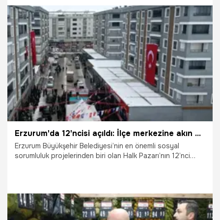
inen bir suredir.
29.01.2026
Dini Bilgiler
Erzurum'da 12'ncisi açıldı: İlçe merkezine akın ettiler
Erzurum Büyükşehir Belediyesi’nin en önemli sosyal
sorumluluk projelerinden biri olan Halk Pazarı’nın 12’nci
şubesi Aşkale’de açıldı.