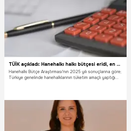
ulaştırıyor. Karakaya, son bir yılda tam 15 ton ekmeği çöpe
gitmekten kurtararak doğaya can suyu oldu.
2.06.2026
Ankara
TÜİK açıkladı: Hanehalkı halkı bütçesi eridi, en çok harcama iki oraya ayrıldı!
Hanehalkı Bütçe Araştırması'nın 2025 yılı sonuçlarına göre;
Türkiye genelinde hanehalklarının tüketim amaçlı yaptığı
harcamalar içinde en yüksek payı yüzde 29,3 ile konut ve
kira harcamaları aldı.
2.06.2026
Ekonomi