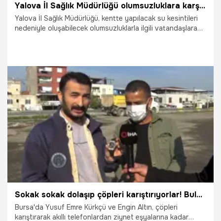
Yalova İl Sağlık Müdürlüğü olumsuzluklara karşı vatandaşlara uyarılarda bulunuldu.
Yalova İl Sağlık Müdürlüğü, kentte yapılacak su kesintileri
nedeniyle oluşabilecek olumsuzluklarla ilgili vatandaşlara
uyarılarda bulunuldu.
26.11.2025
Gündem
Sokak sokak dolaşıp çöpleri karıştırıyorlar! Buldukları ise servet değerinde bile olabiliyor
Bursa'da Yusuf Emre Kürkçü ve Engin Altın, çöpleri
karıştırarak akıllı telefonlardan ziynet eşyalarına kadar