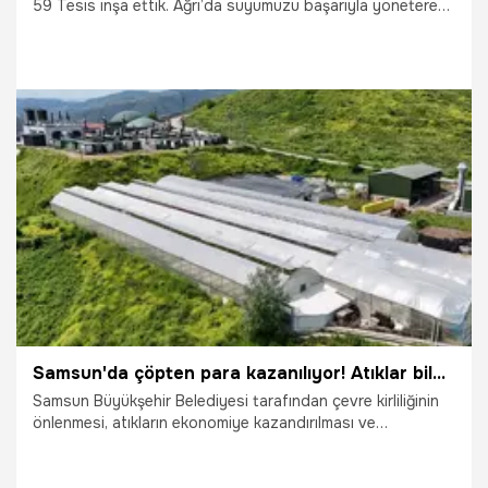
59 Tesis inşa ettik. Ağrı’da suyumuzu başarıyla yöneterek;
toprağımıza bereket, enerjimize güç, üretimimize değer
kattık. Ağrılılar için daha çok çalışmaya ve üretmeye devam
edeceğiz"
6.03.2026
Gündem
Samsun'da çöpten para kazanılıyor! Atıklar bile israf olmuyor
Samsun Büyükşehir Belediyesi tarafından çevre kirliliğinin
önlenmesi, atıkların ekonomiye kazandırılması ve
yenilenebilir enerji üretiminin artırılması amacıyla kurulan
Katı Atık Düzenli Depolama Tesisleri’nde her gün ortalama