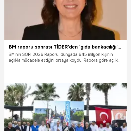
BM raporu sonrası TİDER’den ‘gıda bankacılığı’ vurgusu
BM'nin SOFI 2026 Raporu, dünyada 645 milyon kişinin
açlıkla mücadele ettiğini ortaya koydu. Rapora göre açlıkla
mücadelede gıda kayıplarının ve israfının azaltılması kritik
öncelikler arasında. Türkiye'de ise her yıl yaklaşık 26 milyon
ton gıdanın israf edildiğine dikkat çeken TİDER Genel
Müdürü Nil Tibukoğlu, “BM raporu gıda bankacılığı
modelinin gıda israfıyla, açlıkla ve iklim kriziyle mücadelede
en etkili çözümlerden biri olduğunu bir kez daha gösterdi”
dedi.
6.08.2026
Çalışma Hayatı