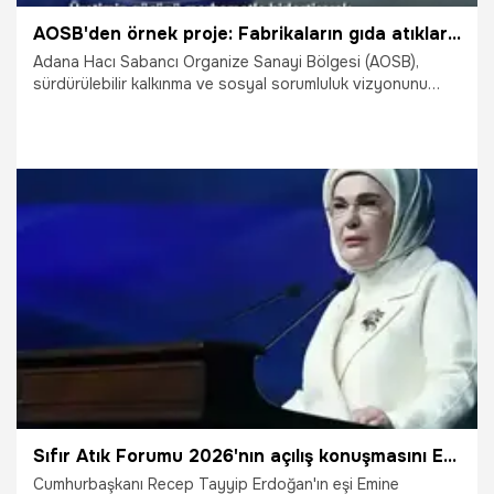
AOSB'den örnek proje: Fabrikaların gıda atıkları can dostlara umut oluyor!
Adana Hacı Sabancı Organize Sanayi Bölgesi (AOSB),
sürdürülebilir kalkınma ve sosyal sorumluluk vizyonunu
güçlendiren dev bir adımla Türkiye'ye örnek oluyor. Adana
Büyükşehir Belediyesi iş birliğiyle başlatılan yeni proje
kapsamında, bölgedeki sanayi kuruluşlarında oluşan
binlerce kişilik temiz yemek atıkları artık çöpe gitmeyecek.
Belirli periyotlarla toplanacak olan bu gıdalar, sahipsiz
sokak hayvanlarının düzenli beslenmesi için kullanılacak.
Proje, hem devasa boyuttaki gıda israfının önüne geçmeyi
9.07.2026
Adana
hem de can dostlarına sıcak bir el uzatmayı hedefliyor.
Sıfır Atık Forumu 2026'nın açılış konuşmasını Emine Erdoğan yaptı! 'Tarihi bir buluşma'
Cumhurbaşkanı Recep Tayyip Erdoğan'ın eşi Emine