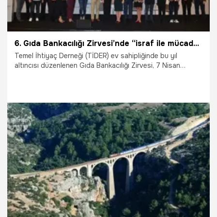
6. Gıda Bankacılığı Zirvesi’nde “israf ile mücadele” çağrısı
Temel İhtiyaç Derneği (TİDER) ev sahipliğinde bu yıl
altıncısı düzenlenen Gıda Bankacılığı Zirvesi, 7 Nisan
2026’da İstanbul’da gerçekleşti. “İsraf ile Mücadelenin
Parçası Ol” temasıyla gerçekleşen zirvede, gıda israfıyla
mücadelede geleneksel yöntemlerden bağımsız olarak
“Yapay Zekâ” ve “Big Data” kullanımının gıda bankacılığına
entegrasyonu konuşuldu.
9.04.2026
Çalışma Hayatı