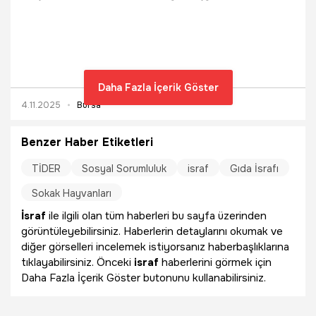
sayısız değerli eşya buluyor. Sosyal medya kanallarında
bulduklarını paylaşan ikili, hem israfa dikkat çekiyor hem de
her videosuyla binlerce izlenmeye ulaşıyor.
Daha Fazla İçerik Göster
4.11.2025
Bursa
Benzer Haber Etiketleri
TİDER
Sosyal Sorumluluk
israf
Gıda İsrafı
Sokak Hayvanları
İsraf
ile ilgili olan tüm haberleri bu sayfa üzerinden
görüntüleyebilirsiniz. Haberlerin detaylarını okumak ve
diğer görselleri incelemek istiyorsanız haberbaşlıklarına
tıklayabilirsiniz. Önceki
israf
haberlerini görmek için
Daha Fazla İçerik Göster butonunu kullanabilirsiniz.