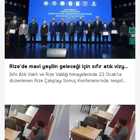
27.02.2026
Yaşam
Rize’de mavi yeşilin geleceği için sıfır atık vizyonu belirlendi
Sıfır Atık Vakfı ve Rize Valiliği himayelerinde 22 Ocak’ta
düzenlenen Rize Çalıştayı Sonuç Konferansı’nda, tespit
edilen yerel sorunlar, uygulanabilir yol haritaları ve somut
politikalardan oluşan Rize Sıfır Atık Hedef Belgesi kamuoyu
ile paylaşıldı.
17.02.2026
Yaşam