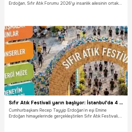
Erdoğan, Sıfır Atık Forumu 2026'yı insanlık ailesinin ortak
bir ideal etrafında kenetlendiği tarihi bir buluşma olarak
gördüklerini belirterek "Bu güçlü uluslararası katılımın Sayın
Cumhurbaşkanımızın 'Dünya beşten büyüktür çünkü
insanlık beşten büyüktür.' mesajının somut bir tezahürü
olduğunu düşünüyorum." dedi.
5.06.2026
Gündem
Sıfır Atık Festivali yarın başlıyor: İstanbul'da 4 gün, 1500 etkinlik! Emine Erdoğan: Güçlü bir farkındalık hareketi
Cumhurbaşkanı Recep Tayyip Erdoğan’ın eşi Emine
Erdoğan himayelerinde gerçekleştirilen Sıfır Atık Festivali,
4-7 Haziran tarihlerinde İstanbul’da Atatürk
Havalimanı’nda düzenlenecek. İstanbul Valisi Davut Gül,