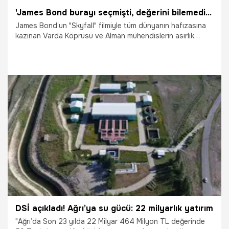
'James Bond burayı seçmişti, değerini bilemedik': Toroslar’da milyarlık hazine israf ediliyor! Varda ve Belemedik İçin korkutan rapor: Sadece selfie çekilip dönüyoruz, potansiyel heba oluyor!
James Bond’un "Skyfall" filmiyle tüm dünyanın hafızasına
kazınan Varda Köprüsü ve Alman mühendislerin asırlık
mirası Belemedik Vadisi, hazırlanan son saha raporlarına
göre turizm pastasından hak ettiği payı alamıyor
31.03.2026
Adana
DSİ açıkladı! Ağrı’ya su gücü: 22 milyarlık yatırım
"Ağrı’da Son 23 yılda 22 Milyar 464 Milyon TL değerinde