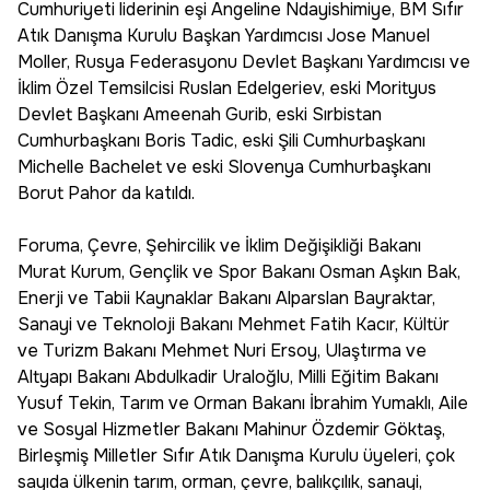
Cumhuriyeti liderinin eşi Angeline Ndayishimiye, BM Sıfır
Atık Danışma Kurulu Başkan Yardımcısı Jose Manuel
Moller, Rusya Federasyonu Devlet Başkanı Yardımcısı ve
İklim Özel Temsilcisi Ruslan Edelgeriev, eski Morityus
Devlet Başkanı Ameenah Gurib, eski Sırbistan
Cumhurbaşkanı Boris Tadic, eski Şili Cumhurbaşkanı
Michelle Bachelet ve eski Slovenya Cumhurbaşkanı
Borut Pahor da katıldı.
Foruma, Çevre, Şehircilik ve İklim Değişikliği Bakanı
Murat Kurum, Gençlik ve Spor Bakanı Osman Aşkın Bak,
Enerji ve Tabii Kaynaklar Bakanı Alparslan Bayraktar,
Sanayi ve Teknoloji Bakanı Mehmet Fatih Kacır, Kültür
ve Turizm Bakanı Mehmet Nuri Ersoy, Ulaştırma ve
Altyapı Bakanı Abdulkadir Uraloğlu, Milli Eğitim Bakanı
Yusuf Tekin, Tarım ve Orman Bakanı İbrahim Yumaklı, Aile
ve Sosyal Hizmetler Bakanı Mahinur Özdemir Göktaş,
Birleşmiş Milletler Sıfır Atık Danışma Kurulu üyeleri, çok
sayıda ülkenin tarım, orman, çevre, balıkçılık, sanayi,