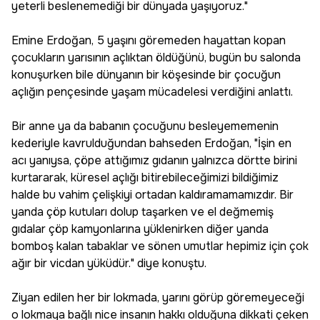
yeterli beslenemediği bir dünyada yaşıyoruz."
Emine Erdoğan, 5 yaşını göremeden hayattan kopan
çocukların yarısının açlıktan öldüğünü, bugün bu salonda
konuşurken bile dünyanın bir köşesinde bir çocuğun
açlığın pençesinde yaşam mücadelesi verdiğini anlattı.
Bir anne ya da babanın çocuğunu besleyememenin
kederiyle kavrulduğundan bahseden Erdoğan, "İşin en
acı yanıysa, çöpe attığımız gıdanın yalnızca dörtte birini
kurtararak, küresel açlığı bitirebileceğimizi bildiğimiz
halde bu vahim çelişkiyi ortadan kaldıramamamızdır. Bir
yanda çöp kutuları dolup taşarken ve el değmemiş
gıdalar çöp kamyonlarına yüklenirken diğer yanda
bomboş kalan tabaklar ve sönen umutlar hepimiz için çok
ağır bir vicdan yüküdür." diye konuştu.
Ziyan edilen her bir lokmada, yarını görüp göremeyeceği
o lokmaya bağlı nice insanın hakkı olduğuna dikkati çeken