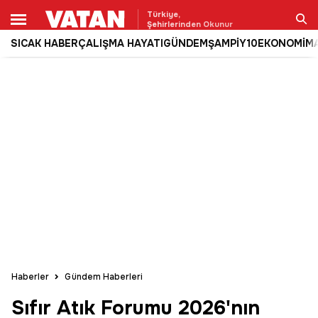
Türkiye,
Şehirlerinden Okunur
SICAK HABER
ÇALIŞMA HAYATI
GÜNDEM
ŞAMPİY10
EKONOMİ
M
Ara
Haberler
Gündem Haberleri
Sıfır Atık Forumu 2026'nın