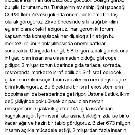
mücadelesinin en dönüştürücü gücüdür. Dolayısıyla biz
bu yılki forumumuzu, Türkiye'nin ev sahipliğini yapacağı
COP31 İklim Zirvesi yolunda önemli bir kilometre taşı
olarak görüyoruz. Zirve öncesinde sıfır atığı bir iklim
eylemi olarak teklif ediyoruz. İnanıyorum ki forum
kapsamında konuşulacak her diyalog sıfır atığın bu
merkezi rolünün anlaşılmasında önemli katkılar
sunacaktır. Dünyada her yıl, 5,8 trilyon tabak yemek ona
ihtiyacı olan insanlara ulaşamadan olduğu gibi çöpe
gidiyor. 2 milyar tonun üzerinde gıda tarlada, sofrada,
restoranda, markette israf ediliyor. Sırf israf edilecek
gıdanın üretilmesi için tarım arazilerinin neredeyse üçte
birini kullanıyoruz. Bu ölçekteki bir israf ekosistemlerin
bozulmasını da beraberinde getiriyor. Üstüne üstlük, iklim
değişikliğinde çok yüksek bir payı olan metan
emisyonlarının yaklaşık yüzde 14'ü gıda israfından
kaynaklanıyor. İşin insani faturasına baktığımızda ise bir o
kadar ağır ve hazin bir tablo görüyoruz. Bizler 673 milyon
insanın açlıkla mücadele ettiği, 2 milyardan fazla insanın