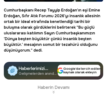
Cumhurbaşkanı Recep Tayyip Erdoğan'ın eşi
Emine
Erdoğan
,
Sıfır Atık Forumu
2026'yı insanlık ailesinin
ortak bir ideal etrafında kenetlendiği tarihi bir
buluşma olarak gördüklerini belirterek "Bu güçlü
uluslararası katılımın Sayın Cumhurbaşkanımızın
'Dünya beşten büyüktür çünkü insanlık beşten
büyüktür.' mesajının somut bir tezahürü olduğunu
düşünüyorum." dedi.
Haberlerimizi
Google’da tercih edilen
kaynak olarak ekleyin
Google'da Takip
Gelişmelerden anında
haberdar olun.
Edin
Haberin Devamı