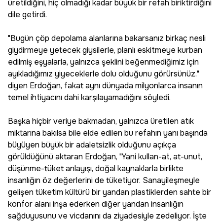
üretildiğini, hiç olmadığı kadar büyük bir refah biriktirdiğini
dile getirdi.
"Bugün çöp depolama alanlarına bakarsanız birkaç nesli
giydirmeye yetecek giysilerle, planlı eskitmeye kurban
edilmiş eşyalarla, yalnızca şeklini beğenmediğimiz için
ayıkladığımız yiyeceklerle dolu olduğunu görürsünüz."
diyen Erdoğan, fakat aynı dünyada milyonlarca insanın
temel ihtiyacını dahi karşılayamadığını söyledi.
Başka hiçbir veriye bakmadan, yalnızca üretilen atık
miktarına bakılsa bile elde edilen bu refahın yanı başında
büyüyen büyük bir adaletsizlik olduğunu açıkça
görüldüğünü aktaran Erdoğan, "Yani kullan-at, at-unut,
düşünme-tüket anlayışı, doğal kaynaklarla birlikte
insanlığın öz değerlerini de tüketiyor. Sanayileşmeyle
gelişen tüketim kültürü bir yandan plastiklerden sahte bir
konfor alanı inşa ederken diğer yandan insanlığın
sağduyusunu ve vicdanını da ziyadesiyle zedeliyor. İşte