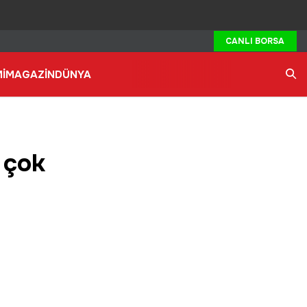
CANLI BORSA
İ
MAGAZİN
DÜNYA
Ara
n çok