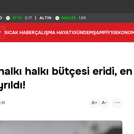
47.70
6602,55
D
0,17
|
ALTIN
1,69
SICAK HABER
ÇALIŞMA HAYATI
GÜNDEM
ŞAMPİY10
EKONOM
alkı halkı bütçesi eridi, e
rıldı!
:51