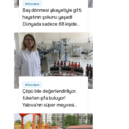
#Gündem
Baş dönmesi şikayetiyle gitti,
hayatının şokunu yaşadı!
Dünyada sadece 68 kişide
görülüyor
#Gündem
Çöpü bile değerlendiriliyor,
tüketen şifa buluyor!
Yalova’nın süper meyvesi
sanayiye kazandırıldı, kapasite
3 katına çıkacak