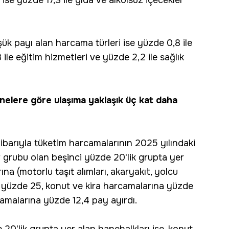
 ise yüzde 17,3 ile gıda ve alkolsüz içecekler
k payı alan harcama türleri ise yüzde 0,8 ile
 ile eğitim hizmetleri ve yüzde 2,2 ile sağlık
anelere göre ulaşıma yaklaşık üç kat daha
itibarıyla tüketim harcamalarının 2025 yılındaki
r grubu olan beşinci yüzde 20'lik grupta yer
na (motorlu taşıt alımları, akaryakıt, yolcu
.) yüzde 25, konut ve kira harcamalarına yüzde
camalarına yüzde 12,4 pay ayırdı.