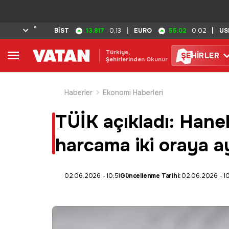
°
13.817
55.02
BİST
0,13
|
EURO
0,02
|
US
Türkiye,
ŞE
HİRLER
Şehirlerinden Okunur
Haberler
Ekonomi Haberleri
TÜİK açıkladı: Haneh
harcama iki oraya ay
02.06.2026 - 10:51
Güncellenme Tarihi:
02.06.2026 - 10