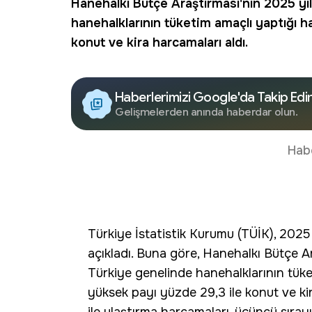
Hanehalkı Bütçe Araştırması'nın 2025 yıl
hanehalklarının tüketim amaçlı yaptığı 
konut ve kira harcamaları aldı.
Haberlerimizi Google'da Takip Edi
Gelişmelerden anında haberdar olun.
Hab
Türkiye İstatistik Kurumu (TÜİK), 2025
açıkladı. Buna göre, Hanehalkı Bütçe Ar
Türkiye genelinde hanehalklarının tüke
yüksek payı yüzde 29,3 ile konut ve kir