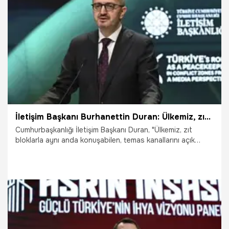
2.03.2026
Gündem
İletişim Başkanı Burhanettin Duran: Ülkemiz, zıt bloklarla aynı anda konuşabilen nadir ülkelerden birisi durumundadır
Cumhurbaşkanlığı İletişim Başkanı Duran, "Ülkemiz, zıt
bloklarla aynı anda konuşabilen, temas kanallarını açık
tutabilen ve müzakere zeminini mümkün kılabilen diplomatik
erişim kapasitesine sahip nadir ülkelerden birisi
durumundadır." dedi.
26.02.2026
Gündem