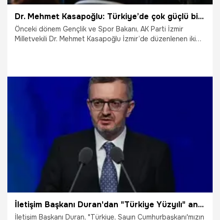
Dr. Mehmet Kasapoğlu: Türkiye’de çok güçlü bir spor tesisi alt yapısı var
Önceki dönem Gençlik ve Spor Bakanı, AK Parti İzmir
Milletvekili Dr. Mehmet Kasapoğlu İzmir’de düzenlenen iki
ayrı panele katıldı.
20.01.2026
Gündem
İletişim Başkanı Duran'dan "Türkiye Yüzyılı" analizi: Türkiye küresel belirsizliği doğru okudu
İletişim Başkanı Duran, "Türkiye, Sayın Cumhurbaşkanı'mızın