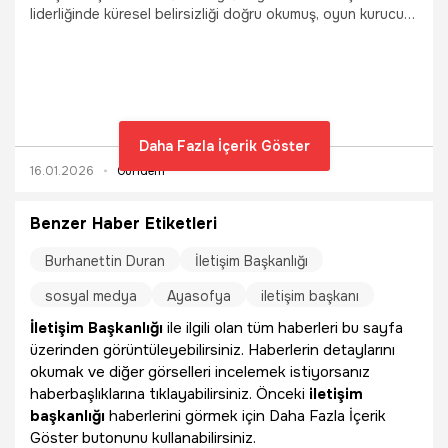
liderliğinde küresel belirsizliği doğru okumuş, oyun kurucu
bir vizyonla Türkiye Yüzyılı perspektifini uluslararası
sistemin merkezine yerleştirmiştir." açıklamasında bulundu.
Daha Fazla İçerik Göster
16.01.2026
Gündem
Benzer Haber Etiketleri
Burhanettin Duran
İletişim Başkanlığı
sosyal medya
Ayasofya
iletişim başkanı
İletişim Başkanlığı
ile ilgili olan tüm haberleri bu sayfa
üzerinden görüntüleyebilirsiniz. Haberlerin detaylarını
okumak ve diğer görselleri incelemek istiyorsanız
haberbaşlıklarına tıklayabilirsiniz. Önceki
iletişim
başkanlığı
haberlerini görmek için Daha Fazla İçerik
Göster butonunu kullanabilirsiniz.