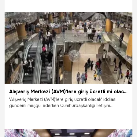
geçti. Cumhurbaşkanlığı İletişim Başkanlığı tarafından
yürütülen dezenformasyonla mücadele çalışmaları
kapsamında, her iki takımın futbolcuları sahaya anlamlı
pankartlarla çıktı.
26.04.2026
Gündem
Alışveriş Merkezi (AVM)'lere giriş ücretli mi olacak? İletişim Başkanlığı'ndan son dakika açıklaması
'Alışveriş Merkezi (AVM)'lere giriş ücretli olacak' iddiası
gündemi meşgul ederken Cumhurbaşkanlığı İletişim
Başkanlığı Dezenformasyonla Mücadele Merkezi
(DMM)'nden son dakika açıklaması geldi. Daha çok sosyal
medya platformlarında hızla yayılan, alışveriş merkezlerine
(AVM) girişlerin artık ücretli olacağı ve kapılarda
vatandaşlardan belirli bir giriş bedeli talep edileceğine dair