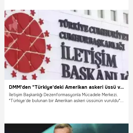
27.03.2026
Gündem
DMM'den "Türkiye'deki Amerikan askeri üssü vuruldu" iddialarına yalanlama
İletişim Başkanlığı Dezenformasyonla Mücadele Merkezi,
"Türkiye’de bulunan bir Amerikan askeri üssünün vuruldu"
iddialarıyla ilgili açıklama yaptı. Yapılan açıklamada
iddiaların asılsız olduğu belirtilerek "Türkiye'de herhangi bir
ülkeye ait askeri üs bulunmamaktadır" ifadeleri kullanıldı.