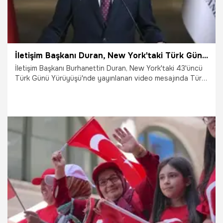
İletişim Başkanı Duran, New York'taki Türk Günü etkinliğine video mesaj gönderdi
İletişim Başkanı Burhanettin Duran, New York'taki 43'üncü
Türk Günü Yürüyüşü'nde yayınlanan video mesajında Türk-
Amerikan toplumunun dayanışma ruhunu vurgulayarak,
onların Türkiye ile ABD arasında dostluk köprüsü
kurduğunu ve vatandaş diplomat konumunda olduklarını
belirtti. Duran, Türkiye'nin Cumhurbaşkanı Erdoğan
liderliğinde küresel gücünü artırdığını ifade etti.
17.05.2026
Gündem