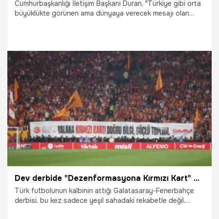
Cumhurbaşkanlığı İletişim Başkanı Duran, "Türkiye gibi orta
büyüklükte görünen ama dünyaya verecek mesajı olan
ülkelerin burada (teknolojik üstünlük) öne çıkarak dünyanın
geleceğine dair söz söylemesi gerekiyor." dedi.
9.05.2026
Gündem
Dev derbide "Dezenformasyona Kırmızı Kart" mesajı
Türk futbolunun kalbinin attığı Galatasaray-Fenerbahçe
derbisi, bu kez sadece yeşil sahadaki rekabetle değil,
toplumsal farkındalık için atılan anlamlı bir adımla da tarihe