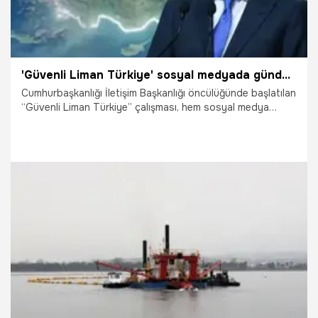
'Güvenli Liman Türkiye' sosyal medyada gündem oldu
Cumhurbaşkanlığı İletişim Başkanlığı öncülüğünde başlatılan
“Güvenli Liman Türkiye” çalışması, hem sosyal medya
platformlarında hem Türkiye’de hem de uluslararası
kamuoyunda geniş yankı uyandırdı. Cumhurbaşkanı
Yardımcısı Cevdet Yılmaz, "Türkiye, krizleri derinleştiren
değil çözüm üreten, gerilimden beslenen değil diplomasiyi
önceleyen yaklaşımıyla bir 'istikrar merkezi' ve 'güvenli
liman' olma vasfını her geçen gün daha da
güçlendirmektedir." ifadesini kullandı.
3.04.2026
Gündem