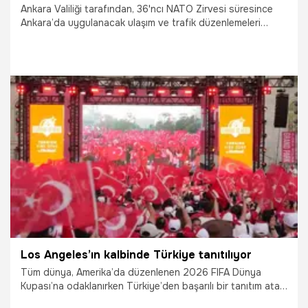
Ankara Valiliği tarafından, 36'ncı NATO Zirvesi süresince
Ankara’da uygulanacak ulaşım ve trafik düzenlemeleri
açıklandı.
26.06.2026
Ankara
Los Angeles’ın kalbinde Türkiye tanıtılıyor
Tüm dünya, Amerika’da düzenlenen 2026 FIFA Dünya
Kupası’na odaklanırken Türkiye’den başarılı bir tanıtım atağı
geldi. A Milli Futbol Takımı, turnuvadaki yolculuğunu