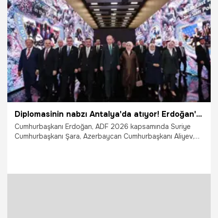
iddialar tek tek cevaplandı. İşte herkesi şaşırtan iddiaların
gerçek yüzü...
21.04.2026
Gündem
Diplomasinin nabzı Antalya'da atıyor! Erdoğan'dan peş peşe görüşmeler
Cumhurbaşkanı Erdoğan, ADF 2026 kapsamında Suriye
Cumhurbaşkanı Şara, Azerbaycan Cumhurbaşkanı Aliyev,
Katar Emiri Al Sani ve Pakistan Başbakanı Şerif gibi pek çok
liderle bir araya geldi. Görüşmelerin odağında Suriye’nin
yeniden inşası, bölgedeki savaşın etkileri ve "yeni bir
güvenlik mimarisi" oluşturma hedefleri yer aldı.
18.04.2026
Gündem