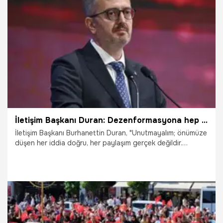
lezzetleri ikram edilerek eşsiz bir gastronomi deneyimi
sunuldu.
19.06.2026
Gündem
İletişim Başkanı Duran: Dezenformasyona hep birlikte 'dur' dememiz gerekiyor
İletişim Başkanı Burhanettin Duran, "Unutmayalım; önümüze
düşen her iddia doğru, her paylaşım gerçek değildir.
Özellikle dijital dünyada bu tehlikeye karşı en güçlü
kalkanımız; bireysel farkındalığımız ve sorgulama
alışkanlığımızdır. Hakikat mücadelemizde siber vatanımızı
hep birlikte savunmamız, dezenformasyona hep birlikte
'dur' dememiz gerekiyor" dedi.
14.06.2026
Gündem