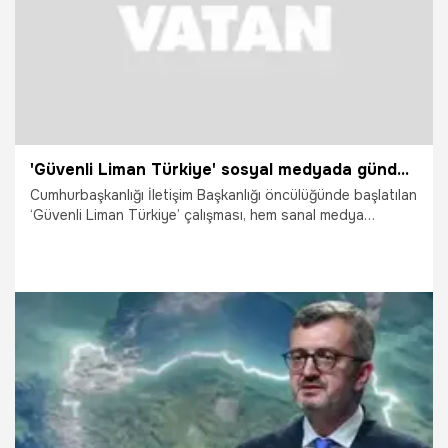
'Güvenli Liman Türkiye' sosyal medyada gündem oldu
Cumhurbaşkanlığı İletişim Başkanlığı öncülüğünde başlatılan
‘Güvenli Liman Türkiye’ çalışması, hem sanal medya
platformlarında, hem Türkiye’de, hem de uluslararası
kamuoyunda geniş yankı uyandırdı. İletişim Başkanı
Burhanettin Duran tarafından yapılan ilk paylaşım, kısa
sürede yoğun etkileşim alırken, kampanya çerçevesinde
hazırlanan video da binlerce kullanıcı tarafından yeniden
paylaşıldı.
3.04.2026
Vatan TV