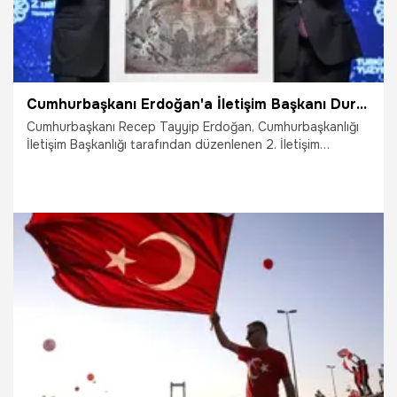
edildi.
Cumhurbaşkanı Erdoğan'a İletişim Başkanı Duran'dan anlamlı hediye
Cumhurbaşkanı Recep Tayyip Erdoğan, Cumhurbaşkanlığı
İletişim Başkanlığı tarafından düzenlenen 2. İletişim
Şurası’na katıldı. Programda İletişim Başkanı Burhanettin
Duran, Cumhurbaşkanı Erdoğan’a ressam Kenan Işık'ın
Ayasofya tablosunu hediye etti.
28.07.2026
Gündem