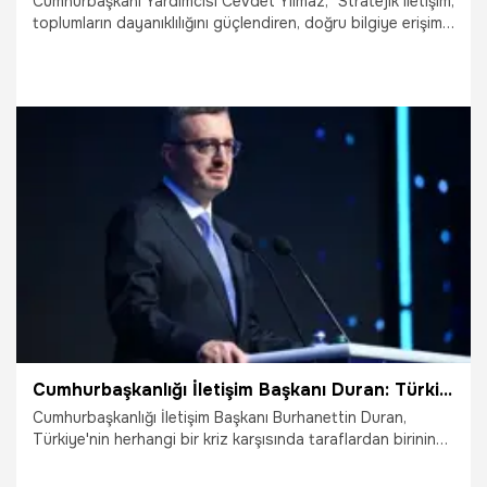
Cumhurbaşkanı Yardımcısı Cevdet Yılmaz, "Stratejik iletişim,
toplumların dayanıklılığını güçlendiren, doğru bilgiye erişimi
kolaylaştıran ve kamuoyunun dezenformasyona karşı
direncini artıran bir iç güvenlik unsuru haline gelmektedir."
dedi.
27.03.2026
Gündem
Cumhurbaşkanlığı İletişim Başkanı Duran: Türkiye barışın yanında konumlanmayı tercih eden bir marka haline geldi
Cumhurbaşkanlığı İletişim Başkanı Burhanettin Duran,
Türkiye'nin herhangi bir kriz karşısında taraflardan birinin
değil, barışın, istikrarın ve insanlığın yanında konumlanmayı
tercih eden bir marka haline geldiğini belirtti.