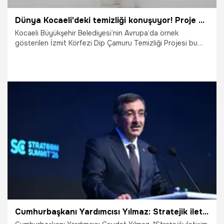
Dünya Kocaeli'deki temizliği konuşuyor! Proje gündeme oturdu
Kocaeli Büyükşehir Belediyesi’nin Avrupa’da örnek
gösterilen İzmit Körfezi Dip Çamuru Temizliği Projesi bu
kez uluslararası basının gündemine oturdu.
29.03.2026
Kocaeli
Cumhurbaşkanı Yardımcısı Yılmaz: Stratejik iletişim bir iç güvenlik unsuru haline de gelmektedir