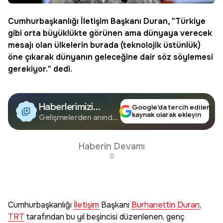
Cumhurbaşkanlığı
İletişim
Başkanı Duran, "Türkiye
gibi orta büyüklükte görünen ama dünyaya verecek
mesajı olan ülkelerin burada (teknolojik üstünlük)
öne çıkarak dünyanın geleceğine dair söz söylemesi
gerekiyor." dedi.
Haberlerimizi
Google’da tercih edilen
kaynak olarak ekleyin
Google'da Takip
Gelişmelerden anında
haberdar olun.
Edin
Haberin Devamı
Cumhurbaşkanlığı
İletişim
Başkanı
Burhanettin Duran
,
TRT
tarafından bu yıl beşincisi düzenlenen, genç