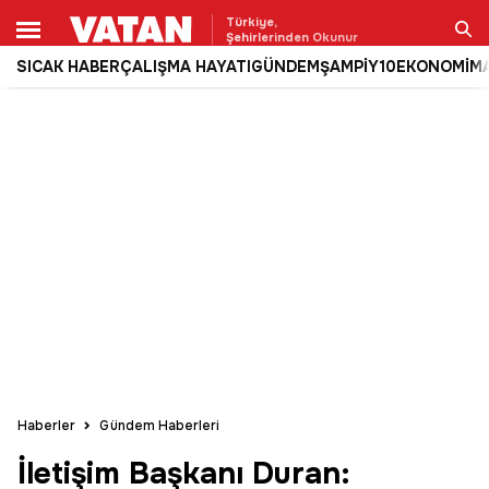
Türkiye,
Şehirlerinden Okunur
SICAK HABER
ÇALIŞMA HAYATI
GÜNDEM
ŞAMPİY10
EKONOMİ
M
Ara
Haberler
Gündem Haberleri
İletişim Başkanı Duran: