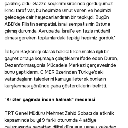
çakılmış oldu. Gazze soykırımı sırasında gördüğümüz
ikinci taraf var, bu hepimize umut veren ve hepimizi
geleceğe dair heyecanlandıran bir tepkiydi. Bugün
ABD'de Filistin sempatisi, İsrail sempatisinin üstüne
çıkmış durumda. Avrupa'da, İsrail'e en fazla müdahil
olması gereken toplumlardaki tepkiyi hepimiz gördük."
İletişim Başkanlığı olarak hakikati korumakla ilgili bir
gayret ortaya koymaya çalıştıklarını ifade eden Duran,
Dezenformasyonla Mücadele Merkezi çerçevesinde
bunu yaptıklarını, CİMER üzerinden Türkiye'deki
vatandaşların taleplerini kamuya ileterek bunların
karşılanması yönünde çaba gösterdiklerini belirtti.
"Krizler çağında insan kalmak" meselesi
TRT Genel Müdürü Mehmet Zahid Sobacı da etkinlik
kapsamında bu yıl 9 farklı oturumda 4 atölye
çalışmasında, sanattan dijital dünyaya, yapay zekadan