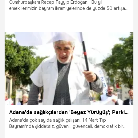
Cumhurbaşkanı Recep Tayyip Erdoğan, “Bu yıl
emeklilerimizin bayram ikramiyelerinde de yüzde 50 artışa
gittik. Ramazan Bayramı ikramiyelerini inşallah 2 ile 5 Nisan
tarihleri arasında emeklilerimizin hesaplarına yatırmış
olacağız. Devletimizin deprem bölgesiyle ilgili
yükümlülükleri azaldıkça, artan kaynağı emeklilerimiz ve
çalışanlarımız başta olmak üzere milletimizin istifadesine
sunmaya devam edeceğiz. Bunun yanında enflasyonu
yeniden tek haneli rakamlara düşürerek tüm toplum
16.03.2024
Gündem
kesimlerinde daha kalıcı refah artışı sağlayacağız" dedi.
Adana'da sağlıkçılardan 'Beyaz Yürüyüş'; Parkinson hastası emekli doktor bir kilometre en önde yürüdü!
Adana'da çok sayıda sağlık çalışanı, 14 Mart Tıp
Bayramı'nda şiddetsiz, güvenli, güvenceli, demokratik bir
yaşam talebi ile 'Beyaz Yürüyüş' düzenledi. Parkinson