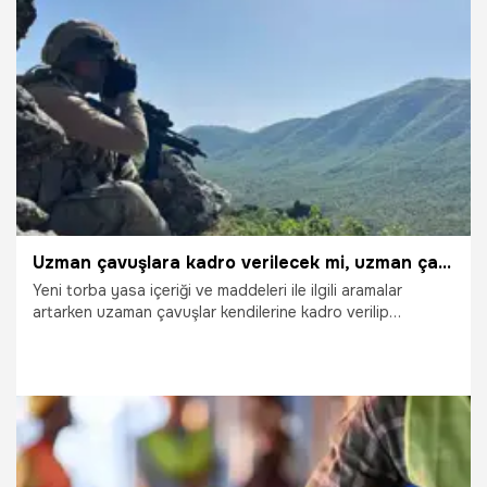
16.03.2025
Gündem
Uzman çavuşlara kadro verilecek mi, uzman çavuşlar kadroya geçiyor mu? Torba yasada uzman çavuşlara kadro var mı?
Yeni torba yasa içeriği ve maddeleri ile ilgili aramalar
artarken uzaman çavuşlar kendilerine kadro verilip
verilmediğini sorguluyor. Seçim öncesi öne çıkan
başlıklardan olan 3600 ek gösterge, taşerona kadro,
Bağkur prim gün sayısı, 9. Yargı Paketi için beklentiler
devam ederken, Adalet Bakanlığı tarafından yeni yargı
paketi çalışmaları devam ediyor. Peki, Uzman çavuşlara
kadro verilecek mi, torba yasada uzman çavuşlara kadro
var mı? Uzman çavuşlar kadroya geçiyor mu?
25.05.2024
Gündem