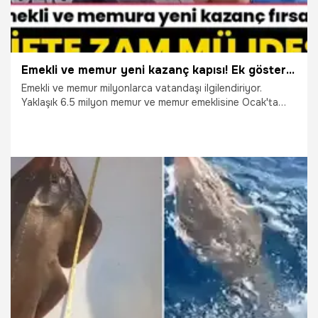
Emekli ve memur yeni kazanç kapısı! Ek gösterge ve çifte zam müjdesi
Emekli ve memur milyonlarca vatandaşı ilgilendiriyor.
Yaklaşık 6.5 milyon memur ve memur emeklisine Ocak'ta
çifte zam yapılacak. Kamu Görevlileri Hakem Kurulu'nca
belirlenen yüzde 15'lik zam oranı, enflasyon farkıyla
büyüyecek. Bu fark, 2023'ün ikinci yarısında gerçekleşen
enflasyonun yüzde 6'yı aşan kısmı üzerinden
hesaplanacak. Bu artış maaşların yanı sıra ek ödemelere de
yansıyacak. İşte emekli ve memur maaşına zam ile ilgili
dikkat çeken detaylar...
24.11.2023
Emekli