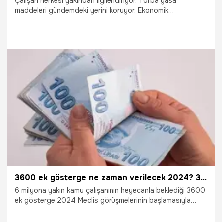
Çalışan herkesi yakından ilgilendiriyor. Torba yasa
maddeleri gündemdeki yerini koruyor. Ekonomik
düzenlemeleri içeren torba yasada sona gelindi. Bu
çerçevede 3600 ek gösterge, kademeli emeklilik, taşeron
işçilere kadro gibi düzenlemelerin torba yasada yer alması
bekleniyor. İşte torba yasayla değişecekler...
3.02.2024
Çalışma Hayatı
3600 ek gösterge ne zaman verilecek 2024? 3600 ek gösterge 1. derece tüm memurlara verilecek mi, torba yasada 3600 ek gösterge var mı?
6 milyona yakın kamu çalışanının heyecanla beklediği 3600
ek gösterge 2024 Meclis görüşmelerinin başlamasıyla
yeniden gündeme geldi. Memurların maaşlarının, emekli
aylıklarının ve emekli ikramiyelerinin belirlenmesinde rol