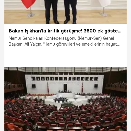
Bakan Işıkhan'la kritik görüşme! 3600 ek gösterge açıklaması
Memur Sendikaları Konfederasyonu (Memur-Sen) Genel
Başkanı Ali Yalçın, "Kamu görevlileri ve emeklilerinin hayata
geçmesini beklediği birinci dereceye 3600 ek gösterge
çalışmasının bir an önce başlaması ve çalışmanın ivedi
olarak TBMM'ye sunulmasını bekliyoruz" dedi.
13.02.2024
Ekonomi