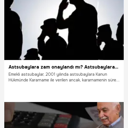
araştırılıyor.
7.03.2024
Çalışma Hayatı
Astsubaylara zam onaylandı mı? Astsubaylara tazminat verilecek mi 2024, 15 yıllık astsubaylara ek gösterge verilecek mi, emekli astsubaylara ek zam var mı?
Emekli astsubaylar, 2001 yılında astsubaylara Kanun
Hükmünde Kararname ile verilen ancak, kararnamenin süresi
dolduğu için artık ödenmeyen, bugün yaklaşık 8 bin lira
karşılığı olan 10 bin ek göstergenin yansıtılması bekleniyor.
Emekli astsubaylar arama motorlarına yönelerek
Astsubaylara zam onaylandı mı? Astsubaylara tazminat
verilecek mi 2024, 15 yıllık astsubaylara ek gösterge
verilecek mi, emekli astsubaylara ek zam var mı? Sorularının
yanıtını araştırıyor.
27.02.2024
Çalışma Hayatı