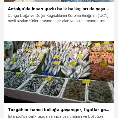
Antalya'da insan yüzlü balık balıkçıları da şaşırttı! Boyu ve kilosu ölçülüp denize salındı
Dünya Doğa ve Doğal Kaynaklarını Koruma Birliği'nin (IUCN)
nesli azalan türler arasında yer alan ve halk arasında 'insan
yüzlü' olarak bilinen sapan balığı, Antalya'nın Manavgat
ilçesi açıklarında bir balıkçının ağına takıldı. Balıkçı, av
baskısı nedeniyle nesli azalan türü, boyunu ve kilosunu
ölçtükten sonra denize bıraktı.
23.11.2023
Yaşam
Tezgâhlar hamsi bolluğu yaşanıyor, fiyatlar geriledi
İstanbul’da balık tezgahlarında çeşitliliğinin ve bolluğun