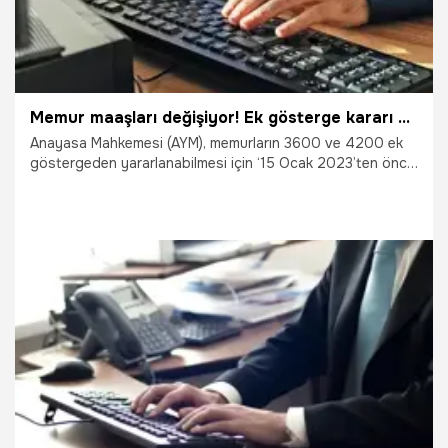
Memur maaşları değişiyor! Ek gösterge kararı sevindirdi: Şef, idari uzman, tekniker, memur...
Anayasa Mahkemesi (AYM), memurların 3600 ve 4200 ek
göstergeden yararlanabilmesi için ‘15 Ocak 2023’ten önce
atanmış olma’ şartı getiren yasal düzenlemeyi iptal etti.
Peki şimdi ne olacak? Memur maaşları ve emekli olacak
memurların aylıkları ne kadar artacak?
28.05.2025
Ekonomi