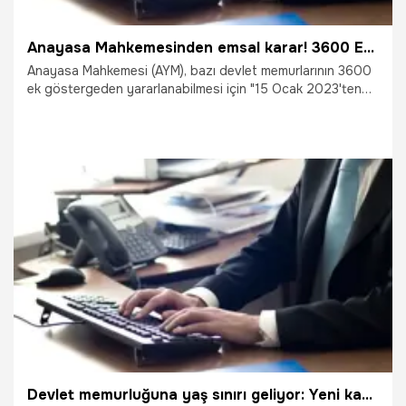
Anayasa Mahkemesinden emsal karar! 3600 Ek göstergede eşitsizliğe düzenleme
Anayasa Mahkemesi (AYM), bazı devlet memurlarının 3600
ek göstergeden yararlanabilmesi için "15 Ocak 2023'ten
önce atanmış olma" şartı getiren yasal düzenlemeyi iptal
etti.
26.05.2025
Gündem
Devlet memurluğuna yaş sınırı geliyor: Yeni kanun teklifi Meclis'te! İşte detaylar