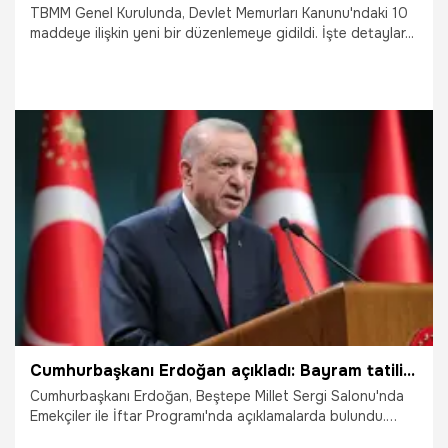
TBMM Genel Kurulunda, Devlet Memurları Kanunu'ndaki 10
maddeye ilişkin yeni bir düzenlemeye gidildi. İşte detaylar...
16.05.2025
Gündem
Cumhurbaşkanı Erdoğan açıkladı: Bayram tatili 9 gün oldu
Cumhurbaşkanı Erdoğan, Beştepe Millet Sergi Salonu'nda
Emekçiler ile İftar Programı'nda açıklamalarda bulundu.
Erdoğan, "2, 3 ve 4 Nisan'da kamu çalışanlarımız idari izinli