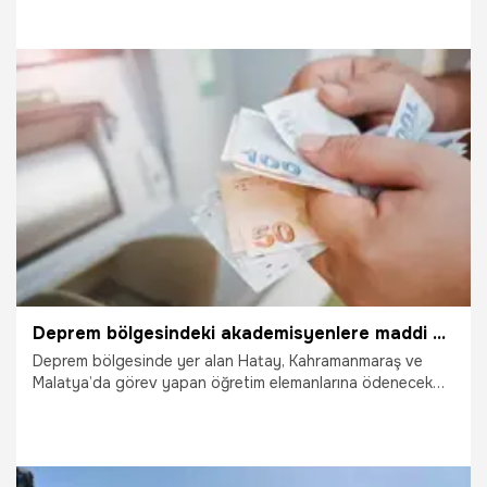
sayılacak. Böylece milletimiz bayramda toplam 9 günlük
tatil yapma imkanına kavuşacak" dedi.
26.03.2025
Gündem
Deprem bölgesindeki akademisyenlere maddi destek sağlanacak
Deprem bölgesinde yer alan Hatay, Kahramanmaraş ve
Malatya’da görev yapan öğretim elemanlarına ödenecek
geliştirme ödeneği oranında artış sağlandı.