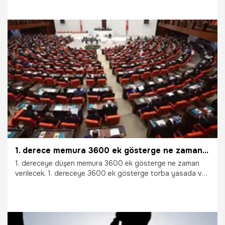
hastalığı nedeniyle 11 yıl önce çocuk cerrahlığını bırakan Dr.
Saadettin Güney (59) de Adana Tabip Odası'nın flaması ile
1 kilometre yürüyerek meslektaşlarına destek verdi.
14.03.2024
Adana
1. derece memura 3600 ek gösterge ne zaman verilecek, torba yasada var mı? 1. dereceye düşen tüm memurlara 3600 ek gösterge verilecek mi, 1. dereceye 3600 ne oldu?
1. dereceye düşen memura 3600 ek gösterge ne zaman
verilecek, 1. dereceye 3600 ek gösterge torba yasada var
mı? 3600 ek gösterge ile ilgili Çalışma ve Sosyal Güvenlik
Bakanı Vedat Işıkhan birinci dereceye yükselen memurlar
için 3600 ek gösterge düzenlemesini hayata
geçireceklerini bildirmişti. Gözler torba yasaya
çevrilmişken, 1. dereceye 3600 ne oldu sorusunun yanıtı