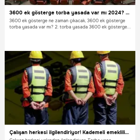
3600 ek gösterge torba yasada var mı 2024? Yeni torba yasada neler var 2024, 3600 ek gösterge ne zaman çıkacak?
3600 ek gösterge ne zaman çıkacak, 3600 ek gösterge
torba yasada var mı? 2. torba yasada 3600 ek gösterge
yürürlüğe girecek mi? Torba Yasada 3600 ek göstergenin
olup olmadığı şubat ayıyla birlikte yeniden gündem oldu.
Meclis'ten geçerek yürürlüğe girmesi beklenen torba yasa
maddeleri sorgulanırken 3600 ek gösterge torba yasada
var mı, 2. Torba yasada neler var? sorularının yanıtı merak
ediliyor. Düzenleme, yasalaşırsa memurların unvan, görev,
sorumluluk ve hizmet sürelerine göre maaşları değişecek.
10.02.2024
Ekonomi
Çalışan herkesi ilgilendiriyor! Kademeli emeklilikte yeni gelişme, yasa değişiyor