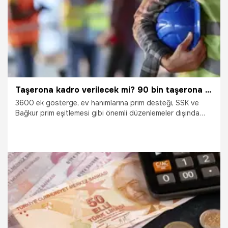
Taşerona kadro verilecek mi? 90 bin taşerona kadro var mı?
3600 ek gösterge, ev hanımlarına prim desteği, SSK ve
Bağkur prim eşitlemesi gibi önemli düzenlemeler dışında
taşerona kadro da Meclis’in açılmasıyla yeniden gündeme
geldi. KİT ve belediyelerde halen 90 bin civarında taşeron
işçi, kadroya alınmayı bekliyor.
16.04.2024
Çalışma Hayatı