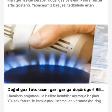
Kışın gelmesiyle beraber doğal gaz ve elektrik kullanımı da
artış gösterdi. Yapacağımız bireysel tedbirlerle artan
fatura maliyetlerini düşürmek mümnkün. İstanbul Gelişim
Üniversitesi'den Dr. Öğr. Üyesi Ekrem Süzen, yaşam
alanlarında doğal gaz ve elektrik tasarrufunun nasıl
sağlanabileceğini tek tek anlattı.
21.11.2022
Ekonomi
Doğal gaz faturasını yarı yarıya düşürüyor! Bilinmeyen detay açıklandı
Havaların soğumasıyla birlikte kombiler açılmaya başladı.
Yüksek fatura ile karşılaşmak istemeyen vatandaşlar, doğal
gaz faturasını düşürebilecek yöntemleri araştırıyor. Enerji
Verimliliği Uzmanı Altuğ Karataş doğal gaz kullanımı ile ilgili