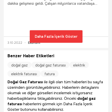
dakika gelişmesi geldi. Çalışan milyonlarca vatandaşa
elektrik faturası ve doğal gaz faturası desteğiyle ilgili
detaylar açıklandı. Ücretlilere elektrik ve doğalgaz giderleri
karşılığı yapılan ödemelerin gelir vergisi ve sosyal güvenlik
primlerinden istisna edilecek. Düzenlemenin yürürlüğe
girdiği tarih ile 2023 yılı Nisan ayının sonuna kadar
işverenlerce hizmet erbabına elektrik, doğalgaz ve diğer
Daha Fazla İçerik Göster
ısınma giderleri için mevcut ücretlerine ilave olarak 1000
3.10.2022
Ekonomi
TL’ye kadar yapılacak ödemeler gelir vergisinden istisna
edilecek. 18.03.2022 tarihindeki Cumhurbaşkanı kararıyla
150 TL olarak belirlenen yurt dışına çıkış harcı 300 TL’ye
Benzer Haber Etiketleri
yükseltilecek. İşte elektrik faturası ve doğal gaz faturası
desteğiyle ilgili son dakika tüm detaylar...
doğal gaz
doğal gaz faturası
elektrik
elektrik faturası
fatura
Doğal Gaz Faturası
ile ilgili olan tüm haberleri bu sayfa
üzerinden görüntüleyebilirsiniz. Haberlerin detaylarını
okumak ve diğer görselleri incelemek istiyorsanız
haberbaşlıklarına tıklayabilirsiniz. Önceki
doğal gaz
faturası
haberlerini görmek için Daha Fazla İçerik
Göster butonunu kullanabilirsiniz.