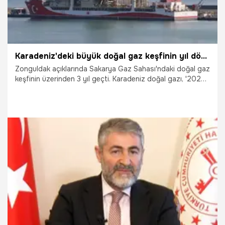
Karadeniz'deki büyük doğal gaz keşfinin yıl dönümü! Faz-2 başlayacak
Zonguldak açıklarında Sakarya Gaz Sahası'ndaki doğal gaz
keşfinin üzerinden 3 yıl geçti. Karadeniz doğal gazı, '2020
yılında denizlerde yapılan en büyük keşif, milli imkanlarla
yapılan ilk derin deniz keşfi' olarak tarihe geçti.
21.08.2023
Gündem