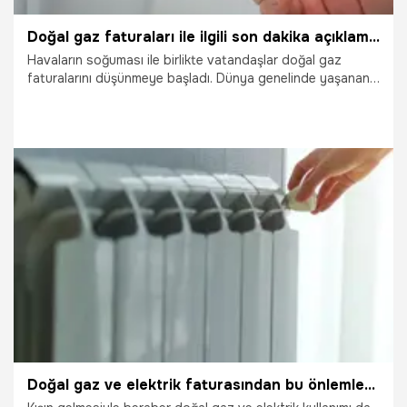
Doğal gaz faturaları ile ilgili son dakika açıklaması: 5 bin lira
Havaların soğuması ile birlikte vatandaşlar doğal gaz
faturalarını düşünmeye başladı. Dünya genelinde yaşanan
enerji krizi en önemli gündem maddesi olmaya devam
ediyor. Yaklaşan kış aylarıyla beraber de konutlara gelecek
doğalgaz faturalarının ne kadar olacağı merak konusu. Öte
yandan alınacak küçük önlemlerle doğal gaz faturasını
düşürmek de mümkün.
29.11.2022
Ekonomi
Doğal gaz ve elektrik faturasından bu önlemlerle tasarruf elde etmek mümkün