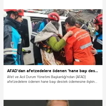
kaynakların payının giderek arttığını vurgulayan Dönmez,
“Bunun en güzel örneği Karadeniz’de keşfedilen 710 milyar
metreküplük doğalgaz. Bu sayede abonelere fatura
gidecek ama ödenecek tutar kısmında ‘sıfır’ yazacak”
bilgisini verdi.
2.05.2023
Ekonomi
AFAD'dan afetzedelere ödenen 'hane başı destek' ödemesine ilişkin açıklama
Afet ve Acil Durum Yönetimi Başkanlığı'ndan (AFAD)
afetzedelere ödenen hane başı destek ödemesine ilişkin
bilgilendirme yayımladı.