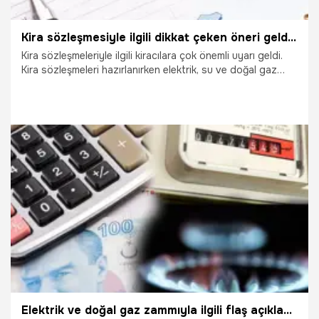
Kira sözleşmesiyle ilgili dikkat çeken öneri geldi! Elektrik, su ve doğal gaz faturası detayı
Kira sözleşmeleriyle ilgili kiracılara çok önemli uyarı geldi.
Kira sözleşmeleri hazırlanırken elektrik, su ve doğal gaz
faturasıyla ilgili dikkat çeken detay verildi. Kira davalarında
rekor artışlar görülürken, maalesef sorunlar adli vakalara
da dönüştü. Yaşanabilecek anlaşmazlıkları en düşük
seviyede tutmak için ise doğru hazırlanan bir kira
sözleşmesi büyük önem taşıyor. Peki tarafların haklarını
koruyan sözleşmede nelere dikkat etmek gerekiyor?
11.07.2024
Ekonomi
Elektrik ve doğal gaz zammıyla ilgili flaş açıklama! Bakan duyurdu