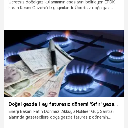
Ücretsiz doğalgaz kullanımının esaslarını belirleyen EPDK
kararı Resmi Gazete'de yayımlandı. Ücretsiz doğalgaz
kullanımının maliyeti 40 milyar TL olarak hesaplandı.
Ücretsiz doğalgaz uygulamasından 19,7 milyon abone
yararlanacak. Ücretsiz gaz uygulaması döneminde
aboneden tahsilat yapılırsa fatura iptal edilerek tahsil
edilen tutar 3 iş günü içinde aboneye nakit olarak
ödenecek.
4.05.2023
Ekonomi
Doğal gazda 1 ay faturasız dönem! 'Sıfır' yazacak, okuma yapılmışsa bedel iade edilecek
Enerji Bakanı Fatih Dönmez, Akkuyu Nükleer Güç Santralı
alanında gazetecilere doğalgazda faturasız dönemin
detaylarını anlattı. Enerjide yeni yatırımlarla yerli