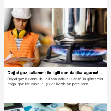
önemli değerlendirmelerde bulundu. Karataş, "Binada
yalıtım yoksa gelen faturanın yarısı boşa ödenmiş oluyor."
diyerek doğal gaz faturasından tasarruf etmenin püf
noktalarını açıkladı.
25.10.2022
Ekonomi
Doğal gaz kullanımı ile ilgili son dakika uyarısı! Faturayı düşürüyor
Doğal gaz kullanımı ile ilgili son dakika uyarısı! Bu yöntemler
doğal gaz faturasını düşüyor. Kombi ve peteklerin
bakımının yapılmasının doğal gaz faturalarında ciddi bir
düşüş sağladığına dikkat çeken uzmanlar, mevcut ısıda
doğal gaz faturalarını düşürme yollarını sıraladı.