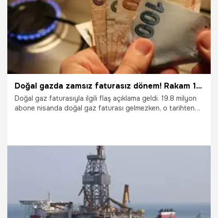
Doğal gazda zamsız faturasız dönem! Rakam 13 milyar TL'ye ulaştı
Doğal gaz faturasıyla ilgili flaş açıklama geldi. 19.8 milyon
abone nisanda doğal gaz faturası gelmezken, o tarihten
bu yana 2.7 milyar metreküpün bedeli olan 13.4 milyar lirayı
Hazine ödedi. Öte yandan BOTAŞ eylülde de zam
olmayacağını açıkladı
2.09.2023
Ekonomi