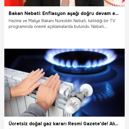
Bakan Nebati: Enflasyon aşağı doğru devam ediyor
Hazine ve Maliye Bakanı Nureddin Nebati, katıldığı bir TV
programında önemli açıklamalarda bulundu. Nebati,
'Enflasyon düşme eğilimini devam ettirerek aşağı doğru
yoluna devam ediyor' dedi.
7.05.2023
Ekonomi
Ücretsiz doğal gaz kararı Resmi Gazete'de! Alınan tutar iade edilecek