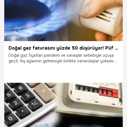
Doğal gaz faturasını yüzde 50 düşürüyor! Püf noktaları açıklandı
Doğal gaz fiyatları pandemi ve savaşlar sebebiyle uçuşa
geçti. Kış aylarının gelmesiyle birlikte vatandaşlar yüksek
fatura bedelleriyle karşı karşıya kalıyor. Enerji verimliliği
uzmanı Altuğ Karataş, doğal gaz faturalarında basit
yöntemlerle yüzde 50 oranında tasarruf etmenin mümkün
olduğunu ifade ederek konu ile ilgili püf noktaları açıkladı.
16.01.2023
Ekonomi