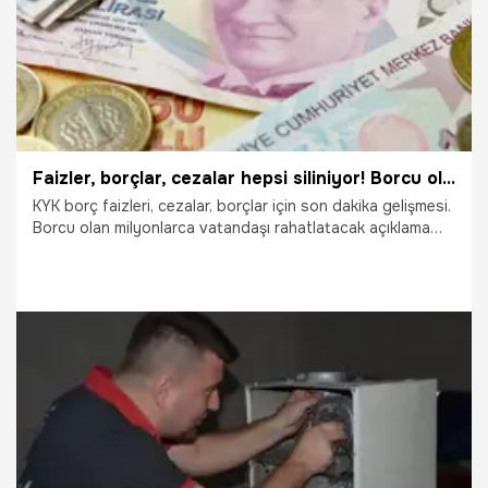
Faizler, borçlar, cezalar hepsi siliniyor! Borcu olan milyonlar için düğmeye basıldı
KYK borç faizleri, cezalar, borçlar için son dakika gelişmesi.
Borcu olan milyonlarca vatandaşı rahatlatacak açıklama
geldi. Elektrik faturası, doğal gaz faturası, KYK borçları ve
icra borçlarıyla ilgili düğmeye basıldı. Meclis'e sunulacak
olan torba yasada, yoksul, engelli ve muhtaç vatandaşlara
yönelik birçok yeni düzenleme var. İşte borcu olan
milyonlarca vatandaşı ilgilendiren detaylar...
9.10.2022
Ekonomi