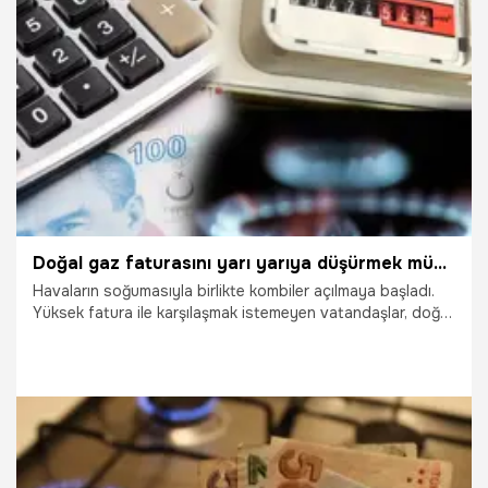
16.11.2023
Uzmana Sor
Doğal gaz faturasını yarı yarıya düşürmek mümkün! İşte yapılması gerekenler
Havaların soğumasıyla birlikte kombiler açılmaya başladı.
Yüksek fatura ile karşılaşmak istemeyen vatandaşlar, doğal
gaz faturasını düşürebilecek yöntemleri araştırıyor. Enerji
Verimliliği Uzmanı Altuğ Karataş doğal gaz kullanımı ile ilgili
önemli değerlendirmelerde bulundu. Karataş, "Binada
yalıtım yoksa gelen faturanın yarısı boşa ödenmiş oluyor."
diyerek doğal gaz faturasından tasarruf etmenin püf
noktalarını açıkladı. Öte yandan
12.10.2023
Ekonomi