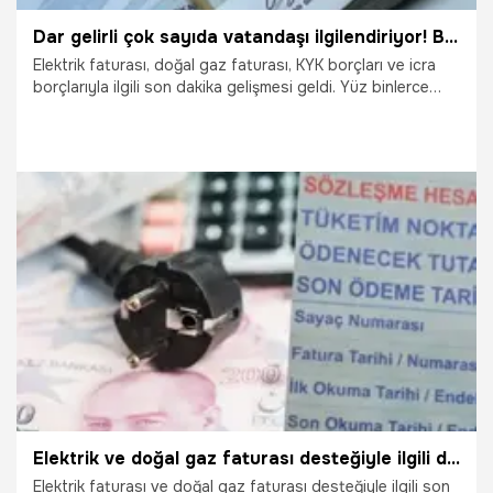
Dar gelirli çok sayıda vatandaşı ilgilendiriyor! Borçlar siliniyor, düğmeye basıldı
Elektrik faturası, doğal gaz faturası, KYK borçları ve icra
borçlarıyla ilgili son dakika gelişmesi geldi. Yüz binlerce
vatandaşı ilgilendiren detaylar ortaya çıktı. Borçların
silinmesiyle ilgili harekete geçildi. Meclis'i sunulacak olan
torba yasada, yoksul, engelli ve muhtaç vatandaşlara
yönelik birçok yeni düzenleme var. İşte yüz binlerce
vataşın beklediği torba yasa ile ilgili bilinmeyen tüm
detaylar...
6.10.2022
Ekonomi
Elektrik ve doğal gaz faturası desteğiyle ilgili detaylar ortaya çıktı! 1000 lira
Elektrik faturası ve doğal gaz faturası desteğiyle ilgili son