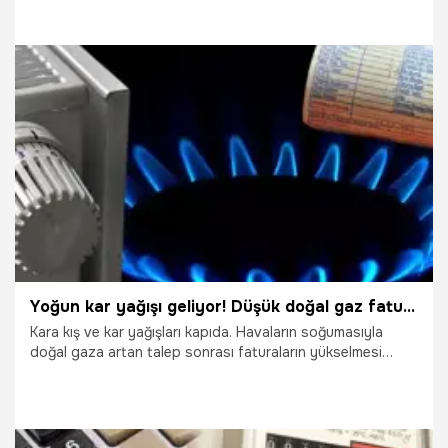
durum dava sebebi olabilir. Eğer alt veya üst komşunuz
kombiyi açmıyorsa sizin eviniz de dolaylı yoldan ısınmıyor.
Kat mülkiyeti kanununa göre kombisini açmayarak sizi
zarara uğratan komşunuzdan şikayetçi olabilirsiniz. Peki,
Kombisini açmayan komşu dava edilebilir mi? İşte Kat
Mülkiyeti Kanunu'na göre detaylar!
19.11.2023
Ekonomi
Yoğun kar yağışı geliyor! Düşük doğal gaz faturası için uzman isimden kritik tavsiyeler
Kara kış ve kar yağışları kapıda. Havaların soğumasıyla
doğal gaza artan talep sonrası faturaların yükselmesi
kaçınılmaz. Faturaların yüksek gelmemesi için yapılması
gerekleri açıklayan uzman isim, düşük fatura için kritik
tavsiyeler verdi.