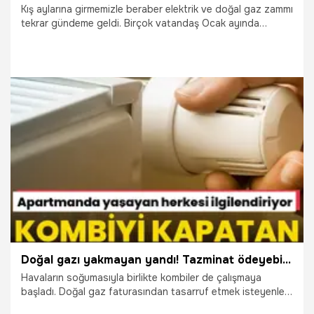
Kış aylarına girmemizle beraber elektrik ve doğal gaz zammı
tekrar gündeme geldi. Birçok vatandaş Ocak ayında
elektrik veya doğal gaz zammının olup olmayacağını merak
ederken Enerji ve Tabii Kaynaklar Bakanı Alparslan
Bayraktar'dan önemli açıklama geldi.
25.01.2024
Ekonomi
Doğal gazı yakmayan yandı! Tazminat ödeyebilirsiniz, 15 derece detayı dikkat çekiyor
Havaların soğumasıyla birlikte kombiler de çalışmaya
başladı. Doğal gaz faturasından tasarruf etmek isteyenler
kombilerini açmıyor ya da belli odalarda petekleri açıyor. Bu