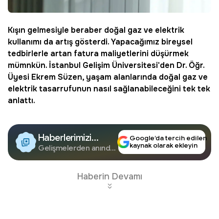
Kışın gelmesiyle beraber
doğal gaz
ve
elektrik
kullanımı da artış gösterdi. Yapacağımız bireysel
tedbirlerle artan
fatura
maliyetlerini düşürmek
mümnkün. İstanbul Gelişim Üniversitesi'den Dr. Öğr.
Üyesi Ekrem Süzen, yaşam alanlarında doğal gaz ve
elektrik tasarrufunun nasıl sağlanabileceğini tek tek
anlattı.
Haberlerimizi
Google’da tercih edilen
kaynak olarak ekleyin
Google'da Takip
Gelişmelerden anında
haberdar olun.
Edin
Haberin Devamı