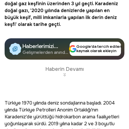
doğal gaz keşfinin üzerinden 3 yıl geçti. Karadeniz
doğal gazı, '2020 yılında denizlerde yapılan en
büyük
keşif
, milli imkanlarla yapılan ilk derin deniz
keşfi' olarak tarihe geçti.
Haberlerimizi
Google’da tercih edilen
kaynak olarak ekleyin
Google'da Takip
Gelişmelerden anında
haberdar olun.
Edin
Haberin Devamı
Türkiye 1970 yılında deniz sondajlarına başladı. 2004
yılında Türkiye Petrolleri Anonim Ortaklığı'nın
Karadeniz'de yürüttüğü hidrokarbon arama faaliyetleri
yoğunlaşarak sürdü. 2019 yılına kadar 2 ve 3 boyutlu