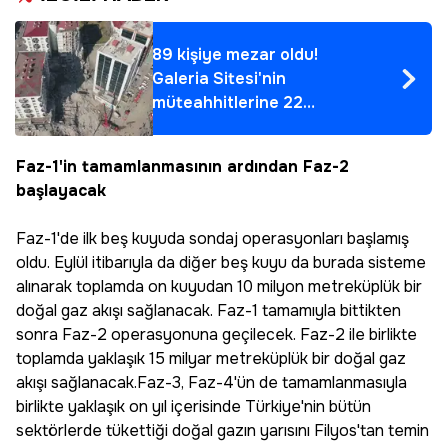
89 kişiye mezar oldu!
Galeria Sitesi'nin
müteahhitlerine 22
yıl 6'şar aya kadar
hapis istemi
Faz-1'in tamamlanmasının ardından Faz-2
başlayacak
Faz-1'de ilk beş kuyuda sondaj operasyonları başlamış
oldu. Eylül itibarıyla da diğer beş kuyu da burada sisteme
alınarak toplamda on kuyudan 10 milyon metreküplük bir
doğal gaz akışı sağlanacak. Faz-1 tamamıyla bittikten
sonra Faz-2 operasyonuna geçilecek. Faz-2 ile birlikte
toplamda yaklaşık 15 milyar metreküplük bir doğal gaz
akışı sağlanacak.Faz-3, Faz-4'ün de tamamlanmasıyla
birlikte yaklaşık on yıl içerisinde Türkiye'nin bütün
sektörlerde tükettiği doğal gazın yarısını Filyos'tan temin