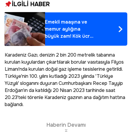
İLGİLİ HABER
Emekli maaşına ve
memur aylığına
büyük zam! Kök ücret
ve seyyanen ödeme
detayı ortaya çıktı,
Karadeniz Gazı, denizin 2 bin 200 metrelik tabanına
işte yeni maaş
kurulan kuyulardan çıkartılarak borular vasıtasıyla Filyos
tablosu
Limanı'nda kurulan doğal gaz işleme tesislerine getirildi.
Türkiye'nin 100. yılını kutladığı 2023 yılında 'Türkiye
Yüzyılı' sloganını duyuran Cumhurbaşkanı Recep Tayyip
Erdoğan'ın da katıldığı 20 Nisan 2023 tarihinde saat
20.23'teki törenle Karadeniz gazının ana dağıtım hattına
bağlandı.
Haberin Devamı