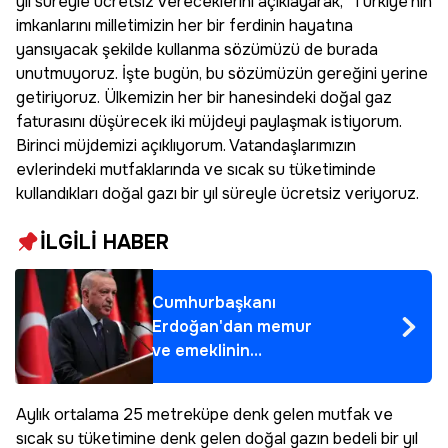
yıl süreyle ücretsiz vereceklerini açıklayarak, "Türkiye'nin
imkanlarını milletimizin her bir ferdinin hayatına
yansıyacak şekilde kullanma sözümüzü de burada
unutmuyoruz. İşte bugün, bu sözümüzün gereğini yerine
getiriyoruz. Ülkemizin her bir hanesindeki doğal gaz
faturasını düşürecek iki müjdeyi paylaşmak istiyorum.
Birinci müjdemizi açıklıyorum. Vatandaşlarımızın
evlerindeki mutfaklarında ve sıcak su tüketiminde
kullandıkları doğal gazı bir yıl süreyle ücretsiz veriyoruz.
İLGİLİ HABER
Cumhurbaşkanı
Erdoğan'dan memur
ve emeklinin
beklediği açıklama
geldi!
Aylık ortalama 25 metreküpe denk gelen mutfak ve
sıcak su tüketimine denk gelen doğal gazın bedeli bir yıl