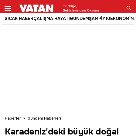
Türkiye,
Şehirlerinden Okunur
SICAK HABER
ÇALIŞMA HAYATI
GÜNDEM
ŞAMPİY10
EKONOMİ
M
Ara
Haberler
Gündem Haberleri
Karadeniz'deki büyük doğal