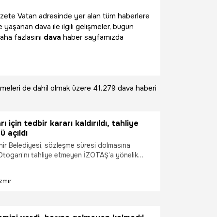
i Gazete Vatan adresinde yer alan tüm haberlere
 yaşanan dava ile ilgili gelişmeler, bugün
aha fazlasını
dava
haber sayfamızda
meleri de dahil olmak üzere
41.279 dava haberi
ı için tedbir kararı kaldırıldı, tahliye
ü açıldı
hir Belediyesi, sözleşme süresi dolmasına
Otogarı’nı tahliye etmeyen İZOTAŞ’a yönelik
esini kazandı. İzmir 23’üncü Asliye Hukuk
garın tahliye işlemlerinin durdurulmasına ilişkin
İzmir
r kararını Yargıtay incelemesinin tamamlanması
dı. İzmir Büyükşehir Belediyesi tahliye işlemlerinin
rın işletmesini devralarak, hızlı bir şekilde
larına başlayarak, tesisin fiziki şartlarını