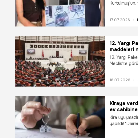
Kurtulmuş'un, 
hayatını kaybe
"Frenim tutmad
17.07.2026
savunan ve bi
sürücü Emine A
suçundan 5 yıl
tahliye kararı v
12. Yargı Pa
maddeleri ne
Paketi Mecli
12. Yargı Paket
yasalaştı mı
Meclis'te görü
Paketi'nin içer
paketi maddele
16.07.2026
Paketi Meclis'
İşte yanıtı...
Kiraya verd
ev sahibine
tam 2 yıl ha
Kira uyuşmazlı
yapıldı! "Dair
temiz bakılıyo
yedek anahtarl