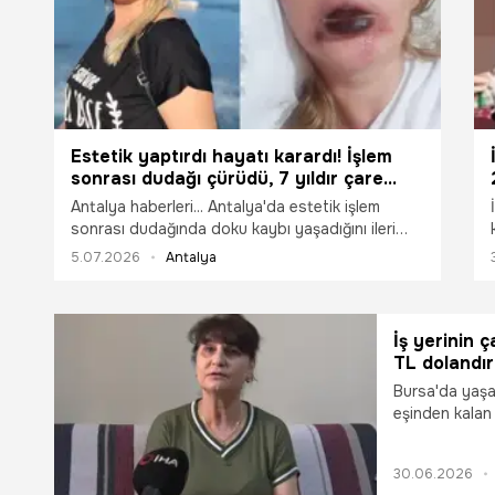
Estetik yaptırdı hayatı karardı! İşlem
sonrası dudağı çürüdü, 7 yıldır çare
arıyor
Antalya haberleri... Antalya'da estetik işlem
sonrası dudağında doku kaybı yaşadığını ileri
süren 3 çocuk annesi 47 yaşındaki aşçı Songül
5.07.2026
Antalya
Uzunoğlu'nun hukuk mücadelesi 7 yıldır sürüyor.
Ceza dosyasında doktorlar beraat ederken,
Tüketici Mahkemesi Uzunoğlu lehine 994 bin 331
TL tazminata hükmetti. Dosya Bölge Adliye
İş yerinin ç
sürecindeyken Uzunoğlu, "Gülüşüm yok, yemek
TL dolandır
yemek problem. Bir insanın hayatını, yaşamını
Bursa'da yaşa
hiçe saydılar. Benim hakkımı kim arayacak" dedi.
eşinden kalan 
hayali kurarke
güvendi. Arsa 
30.06.2026
Sultan, daha 