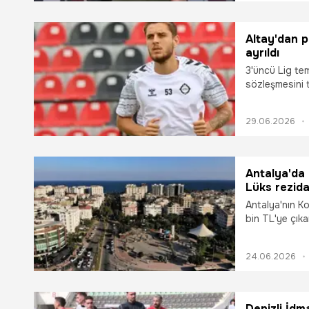
tapu beklediği
hakkında dolan
yaşadığı mağdu
Altay'dan p
ayrıldı
3'üncü Lig tem
sözleşmesini 
talipleri arttı.
29.06.2026
Antalya'da 
Lüks rezida
Antalya'nın Ko
bin TL'ye çıka
yargıya taşınd
kalemlerinin ş
24.06.2026
usulsüzlükler
yapıldığını ön
gönderilmesin
rezidans sakin
Denizli İd