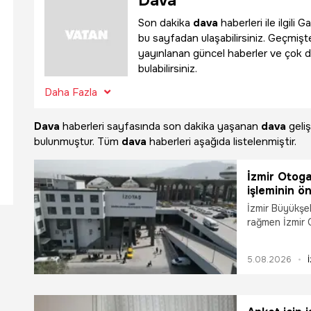
Dava
Son dakika
dava
haberleri ile ilgil
bu sayfadan ulaşabilirsiniz. Geçmişte
yayınlanan güncel haberler ve çok d
bulabilirsiniz.
Daha Fazla
Dava
haberleri sayfasında son dakika yaşanan
dava
geliş
bulunmuştur. Tüm
dava
haberleri aşağıda listelenmiştir.
İzmir Otogar
işleminin ön
İzmir Büyükşe
rağmen İzmir 
hukuk mücadel
Mahkemesi, oto
5.08.2026
ihtiyati tedbi
üzerine kaldır
ardından otoga
tadilat çalışma