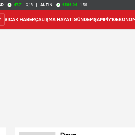
47.71
6596,04
SD
0,18
|
ALTIN
1,59
SICAK HABER
ÇALIŞMA HAYATI
GÜNDEM
ŞAMPİY10
EKONOM