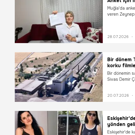
Anket için 
iyileştirecek.
Muğla'da anket
veren Zeynep 
oldu. Banka h
başlattığı hu
28.07.2026
Bir dönem T
korku filml
Bir dönemin sa
Sivas Demir Çe
mensuplarına 
yaklaşık 50 mi
20.07.2026
Eskişehir'd
yönden geli
tutmadı, di
Eskişehir'de 