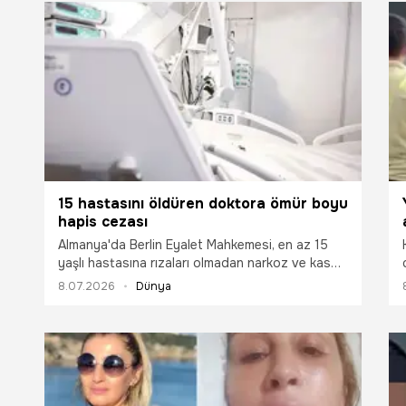
15 hastasını öldüren doktora ömür boyu
hapis cezası
Almanya'da Berlin Eyalet Mahkemesi, en az 15
yaşlı hastasına rızaları olmadan narkoz ve kas
gevşetici vererek solunum kaslarının işlevsiz hale
8.07.2026
Dünya
gelmesine, sonrasında da ölümlerine sebep olan
palyatif bakım doktorunu ömür boyu hapis
cezasına çarptırdı.