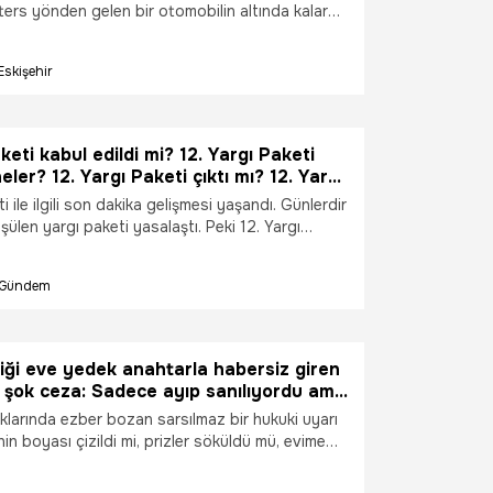
ters yönden gelen bir otomobilin altında kalarak
ttiği feci kazaya ilişkin davada karar çıktı.
ı, direksiyonum kilitlendi" diyerek kendisini
Eskişehir
lirkişi raporunda tamamen kusurlu bulunan
rslan, 'bilinçli taksirle ölüme neden olma'
 4 ay hapis cezasına çarptırıldı. Sanık hakkında
erildi.
keti kabul edildi mi? 12. Yargı Paketi
ler? 12. Yargı Paketi çıktı mı? 12. Yargı
s'te kabul edildi mi? 12. Yargı Paketi
i ile ilgili son dakika gelişmesi yaşandı. Günlerdir
? 12. Yargı Paketi'nin içeriği ne?
şülen yargı paketi yasalaştı. Peki 12. Yargı
iği ne? 12. Yargı Paketi kabul edildi mi? 12. yargı
ri neler? 12. Yargı Paketi çıktı mı? 12. Yargı
Gündem
te kabul edildi mi? 12. Yargı Paketi yasalaştı mı?
iği eve yedek anahtarla habersiz giren
 şok ceza: Sadece ayıp sanılıyordu ama
psi var!
klarında ezber bozan sarsılmaz bir hukuki uyarı
enin boyası çizildi mi, prizler söküldü mü, evime
r mu?" gibi bahanelerle kiracının rızası olmadan,
a veya çilingir yardımıyla eve giren mülk