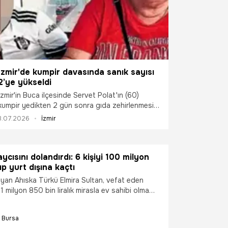
İzmir'de kumpir davasında sanık sayısı
2’ye yükseldi
İzmir'in Buca ilçesinde Servet Polat'ın (60)
kumpir yedikten 2 gün sonra gıda zehirlenmesi
sonucu yaşamını yitirmesi ile ilgili görülen
3.07.2026
İzmir
davada tutuksuz olarak yargılanan sanık
Neslihan Demircan’ın iş yerinde birlikte çalıştığı
eşi Coşkun Demircan da sanık olarak dosyaya
aycısını dolandırdı: 6 kişiyi 100 milyon
eklenildi.
ıp yurt dışına kaçtı
yan Ahıska Türkü Elmira Sultan, vefat eden
1 milyon 850 bin liralık mirasla ev sahibi olma
n çalıştığı şirkette müdürlük yapan M.G.'ye
yatırımı vaadiyle parasını teslim ettiğini belirten
Bursa
sonra kredi çekmek zorunda kaldığını, aylarca