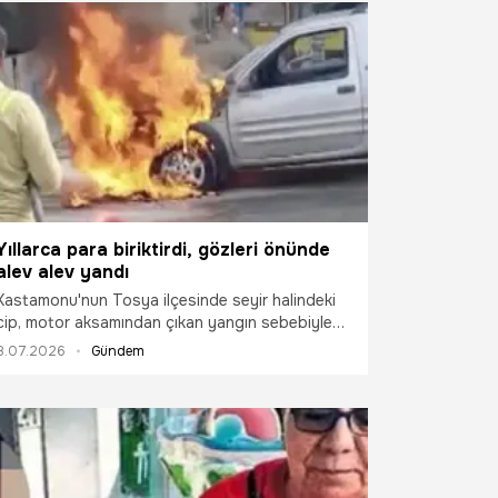
Yıllarca para biriktirdi, gözleri önünde
alev alev yandı
Kastamonu'nun Tosya ilçesinde seyir halindeki
cip, motor aksamından çıkan yangın sebebiyle
kullanılmaz hale geldi. Yaklaşık iki ay önce aldığı
8.07.2026
Gündem
aracının yanmasını çaresizlikle izleyen sürücü,
yıllardır araç almak için para biriktirdiğini ve tüm
emeklerinin ziyan olduğunu söyledi.