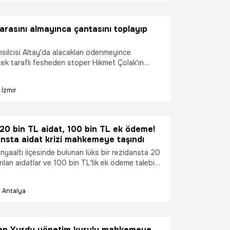
ni ve tüm birikimini kaybettiğini söyledi. M.G.
dırıcılık suçlamasıyla dava açılırken, Sultan
riyetin giderilmesini istedi.
arasını almayınca çantasını toplayıp
silcisi Altay'da alacakları ödenmeyince
tek taraflı fesheden stoper Hikmet Çolak'ın
İzmir
20 bin TL aidat, 100 bin TL ek ödeme!
nsta aidat krizi mahkemeye taşındı
nyaaltı ilçesinde bulunan lüks bir rezidansta 20
rılan aidatlar ve 100 bin TL'lik ek ödeme talebi
ı. Kat maliklerinden Hediye Hin, gelir-gider
effaf açıklanmadığını, toplantı süreçlerinde
Antalya
 bulunduğunu ve bazı aidat borçlarında indirim
e sürdü. Mahkeme dosyanın bilirkişiye
e karar verirken, duruşma sonrası konuşan
i Hediye Hin, yaklaşık 6 milyon TL'lik aidat
man Yurdu yönetim kurulu mahkemeye