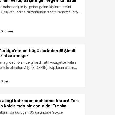
ismini verdi, başına gelmeyen kalmadı!
 bahanesiyle iş yerine gelen kişilere ismini
Çalışkan, adına düzenlenen sahte senetle icralık
esaplarına ve maaşına haciz konulan Çalışkan,
kuk mücadelesini kazandı.
Gündem
ürkiye'nin en büyüklerindendi! Şimdi
erini aratmıyor
nayi devi olan ve yıllardır atıl vaziyette kalan
lik İşletmeleri A.Ş. (SİDEMİR), kapılarını basın
açtı. SİDEMİR'in yeniden faaliyete geçmesi için
lyon dolar yatırıma ihtiyaç olduğu ifade ediliyor.
Sivas
e aileyi kahreden mahkeme kararı! Ters
p kaldırımda bir can aldı: 'Frenim
reksiyonum kilitlendi'
kaldırımda yürüyen 35 yaşındaki Gökçe