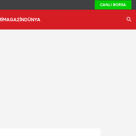
CANLI BORSA
İ
MAGAZİN
DÜNYA
Ara