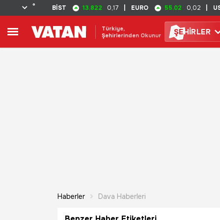
°
13.822
55.02
BİST
0,17
|
EURO
0,02
|
U
Türkiye,
ŞE
HİRLER
Şehirlerinden Okunur
Haberler
Dava Haberleri
Benzer Haber Etiketleri