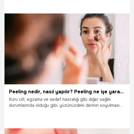
2026 itibarıyla il genelinde eş zamanlı olarak uygulanacak.
31.12.2025
Kocaeli
Peeling nedir, nasıl yapılır? Peeling ne işe yarar, nasıl uygulanır?
Kuru cilt, egzama ve sedef hastalığı gibi diğer sağlık
durumlarında olduğu gibi, yüzünüzdeki derinin soyulmasına
neden olabilir. Soğuk hava, sıcak duşlar ve ne seviyesi
özellikle kış aylarında cildin soyulmasına neden olabilir.
Makyaj yapan kişiler için soyulan cildi kapatmak sorunu
daha da kötüleştirebilir. Yüzünüzdeki deri soyulmasından