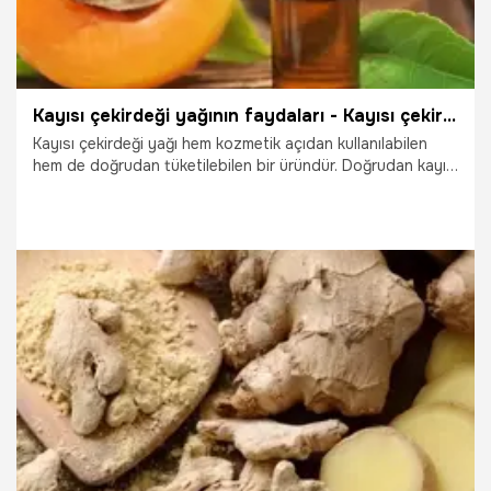
Kayısı çekirdeği yağının faydaları - Kayısı çekirdeği yağı ne işe yarar?
Kayısı çekirdeği yağı hem kozmetik açıdan kullanılabilen
hem de doğrudan tüketilebilen bir üründür. Doğrudan kayısı
çekirdeği kullanılarak elde edilen bu yağ, cilt üzerinde
görülen sayısız probleme karşı etkili bir çözüm yoludur.
İçeriğinde bulunan A vitamini sayesinde besleyici özelliği
bulunan kayısı çekirdeği yağı, her yaş grubundaki insan
tarafından sorunsuz bir şekilde kullanılabilmektedir.
19.10.2025
Sağlık