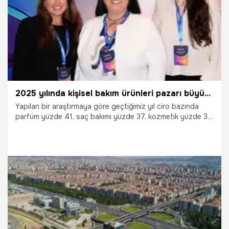
2025 yılında kişisel bakım ürünleri pazarı büyümeye devam etti
Yapılan bir araştırmaya göre geçtiğimiz yıl ciro bazında
parfüm yüzde 41, saç bakımı yüzde 37, kozmetik yüzde 35
ve cilt bakımı yüzde 32 büyüme gösterdi. Parfümeriler ise
2025’te yüzde 38’lik büyüme göstererek, büyümesini
sürdürmeye devam etti. Tüketicilerin dörtte üçü, özellikle
ağız bakım, parfüm/deodorant ve saç bakım
kategorilerinde yeni ürün görmek istediklerini belirtirken en
yenilikçi kategoriler kadın parfümleri, şampuanlar ve saç
kremleri olarak öne çıktı.
16.04.2026
Sağlık