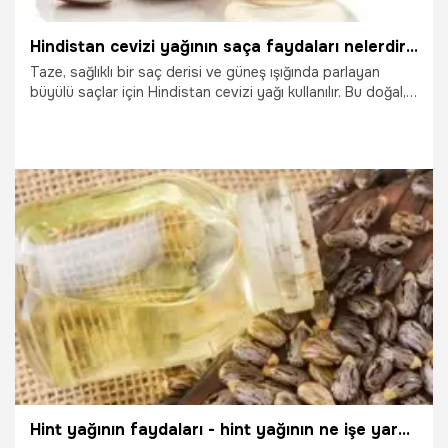
Hindistan cevizi yağının saça faydaları nelerdir? Saç çıkartır mı?
Taze, sağlıklı bir saç derisi ve güneş ışığında parlayan
büyülü saçlar için Hindistan cevizi yağı kullanılır. Bu doğal,
tropikal harikası, saçın ve saç derisini besleyen ve koruyan
E vitamini ve yağ asitleri ile doludur. Hindistan cevizi yağı,
saç köklerinin içindeki sebumun temizlenmesine yardımcı
olur, bu da saçınızın genel olarak daha sağlıklı görünmesini
sağlar.
19.10.2025
Sağlık
Hint yağının faydaları - hint yağının ne işe yarar?