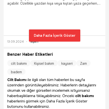
açabilir. Özellikle yazdan kışa veya kıştan yaza geçerken,
cildin doğal dengeyi koruması zordur. Bu geçiş
dönemlerinde cilt, çevresel faktörler ve hava koşullarındaki
ani değişikliklere adaptasyon sağlamada zorluk çekebilir.
Daha Fazla İçerik Göster
13.09.2024
Yaşam
Benzer Haber Etiketleri
cilt bakımı
Kişisel bakım
kayseri
Zam
badem
Cilt Bakımı
ile ilgili olan tüm haberleri bu sayfa
üzerinden görüntüleyebilirsiniz. Haberlerin detaylarını
okumak ve diğer görselleri incelemek istiyorsanız
haberbaşlıklarına tıklayabilirsiniz. Önceki
cilt bakımı
haberlerini görmek için Daha Fazla İçerik Göster
butonunu kullanabilirsiniz.