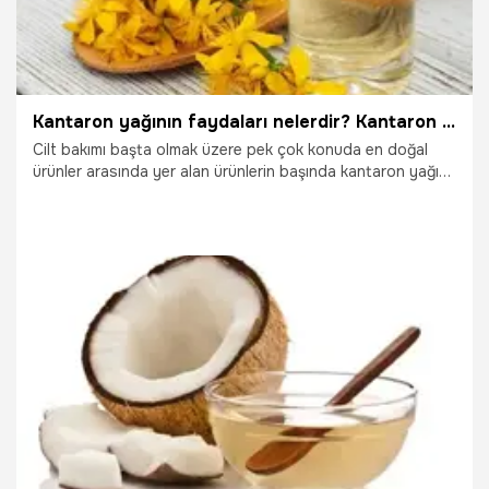
Kantaron yağının faydaları nelerdir? Kantaron yağı nasıl kullanılır, zararı var mı?
Cilt bakımı başta olmak üzere pek çok konuda en doğal
ürünler arasında yer alan ürünlerin başında kantaron yağı
yer alır. Sarı kantaron yağı, ozonlu kantaron yağı, kırmızı
kantaron yağı gibi pek çok çeşidi bulunuyor. Kantaron yağı,
cilt bakımı başta olmak üzere çok sayıda faydası ile dikkat
çekiyor.
19.10.2025
Sağlık