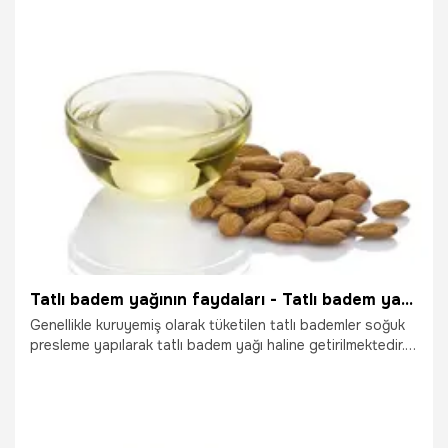
oldukça faydalı pek çok yağ bulunmaktadır. Peki nane
yağının faydaları nedir? Nane yağı ne işe yarar?
19.10.2025
Sağlık
Tatlı badem yağının faydaları - Tatlı badem yağı ne işe yarar?
Genellikle kuruyemiş olarak tüketilen tatlı bademler soğuk
presleme yapılarak tatlı badem yağı haline getirilmektedir.
Açık sarı renkteki ve yumuşak dokudaki bu yağ, özellikle cilt
ve saç problemleri ile savaşmak için kullanılmaktadır.
Kokusuyla huzur veren tatlı badem yağı, temizleme
losyonu bulunmadığında makyaj temizlemek için de
kullanılabilmektedir.