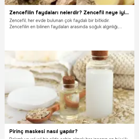
Zencefilin faydaları nelerdir? Zencefil neye iyi gelir, ne kadar tüketilmelidir?
Zencefil, her evde bulunan çok faydalı bir bitkidir.
Zencefilin en bilinen faydaları arasında soğuk algınlığı,
öksürük, grip gibi hastalıkları önlemesi geliyor. Özellikle de
sindirim ve solunum yollarındaki etkisi ile dikkat çeken
zencefil, bal ile lezzetlendirilerek tüketilebilir. Zencefilin
insan vücuduna sayısız faydası vardır.
19.10.2025
Sağlık
Pirinç maskesi nasıl yapılır?