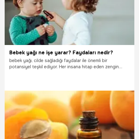
Bebek yağı ne işe yarar? Faydaları nedir?
bebek yağı, cilde sağladığı faydalar ile önemli bir
potansiyel teşkil ediyor. Her insana hitap eden zengin
mineral yapısı ve kaynağı ile beraber, bebek yağı
günümüzde pek çok kişi tarafından tercih edilmektedir.
Peki bebek yağı ne işe yarar? Faydaları nedir? İşte
detaylar...
19.10.2025
Sağlık