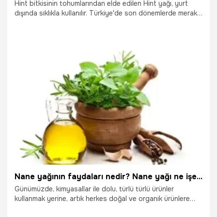
Hint bitkisinin tohumlarından elde edilen Hint yağı, yurt
dışında sıklıkla kullanılır. Türkiye'de son dönemlerde merak
edilen Hint yağı, doğal yollardan tedavi için önemli
sayılıyor.
19.10.2025
Sağlık
Nane yağının faydaları nedir? Nane yağı ne işe yarar?
Günümüzde, kimyasallar ile dolu, türlü türlü ürünler
kullanmak yerine, artık herkes doğal ve organik ürünlere
yönelmektedir. Bu yönde etkili, bitkilerden elde edilen