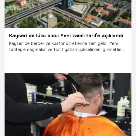
Kayseri'de lüks oldu: Yeni zamlı tarife açıklandı
Kayseri'de berber ve kuaför ücretlerine zam geldi. Yeni
tarifeyle saç-sakal ve fön fiyatları yükselirken, güncel liste
dikkat çekti.
16.02.2026
Kayseri