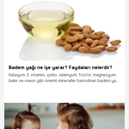
19.10.2025
Sağlık
Badem yağı ne işe yarar? Faydaları nelerdir?
Kalsiyum, E vitamini, çinko, selenyum, fosfor, magnezyum,
bakır ve niasin gibi önemli mineraller barındıran badem yağı,
son dönemlerde farklı amaçlar doğrultusunda kullanılmak
üzere tavsiye edilmekte...
19.10.2025
Sağlık