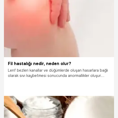
kurtulmak için peeling kısa ve etkili bir çözümdür. Peki,
Peeling nedir, nasıl yapılır? Peeling ne işe yarar, nasıl
uygulanır? İşte detaylar…
19.10.2025
Sağlık
Fil hastalığı nedir, neden olur?
Lenf bezleri kanallar ve düğümlerde oluşan hasarlara bağlı
olarak sıvı kaybetmesi sonucunda anormallikler oluşur.
Lenf bezlerindeki bu tıkanıklıklar lenf sıvısının boşalmasını
da olumsuz erkiler ve kol ile bacaklarda sıvı birikimine ve
şişliklere neden olur. Bu durum fil hastalığı olarak
adlandırılmaktadır.
19.10.2025
Sağlık