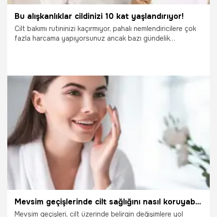
Bu alışkanlıklar cildinizi 10 kat yaşlandırıyor!
Cilt bakımı rutininizi kaçırmıyor, pahalı nemlendiricilere çok
fazla harcama yapıyorsunuz ancak bazı gündelik
alışkanlıklar yüzünden istediğiniz verimi alamıyorsunuz. Bu
alışkanlıkları bırakmadığınız müddetçe cilt bakımında
istediğiniz başarıyı yakalayamayacaksınız.
5.03.2025
Yaşam
Mevsim geçişlerinde cilt sağlığını nasıl koruyabilirsiniz?
Mevsim geçişleri, cilt üzerinde belirgin değişimlere yol