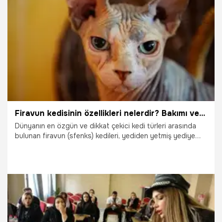
19.10.2025
Sağlık
Firavun kedisinin özellikleri nelerdir? Bakımı ve beslemesi nasıl yapılır?
Dünyanın en özgün ve dikkat çekici kedi türleri arasında
bulunan firavun (sfenks) kedileri, yediden yetmiş yediye
tüm kedi severlerin ilgi ile takip ettiği ve hakkında bilgi
sahibi olmak istediği kedilerden biridir.
19.10.2025
Yaşam