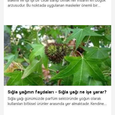
Bakımlı ve ışıl ışıl bir cilde sahip olmak her insanın en büyük
arzusudur. Bu noktada uygulanan maskeler önemli bir
seçenek oluşturmaktadır. Maske denildiğinde ise pek çok
seçeneğin varlığı söz konusudur. Bu seçeneklerden öne
çıkanlardan biri de elbette pirinç maskesidir.
19.10.2025
Yaşam
Sığla yağının faydaları - Sığla yağı ne işe yarar?
Sığla yağı günümüzde parfüm sektöründe yoğun olarak
kullanılan bitkisel ürünler arasında yer almaktadır. Kendine
has aroması ve ağır bir kokusu bulunur. Peki, Sığla yağı ne
işe yarar?