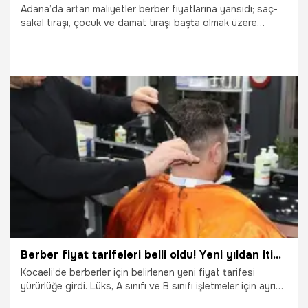
Adana’da artan maliyetler berber fiyatlarına yansıdı; saç-
sakal tıraşı, çocuk ve damat tıraşı başta olmak üzere
birçok hizmette ciddi zamlar yapıldı ve yeni tarife sınıflı
ücretlendirme ile yürürlüğe girdi.
6.02.2026
Ekonomi
Berber fiyat tarifeleri belli oldu! Yeni yıldan itibaren geçerli olacak
Kocaeli’de berberler için belirlenen yeni fiyat tarifesi
yürürlüğe girdi. Lüks, A sınıfı ve B sınıfı işletmeler için ayrı
ayrı hazırlanan ve KDV’nin dahil olduğu tarifeler, Ocak