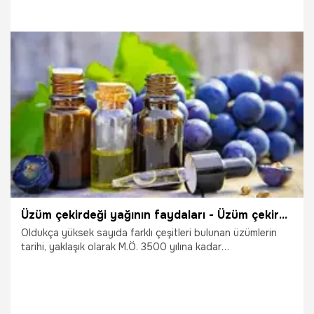
dağlardan toplanan C vitamini deposu kuşburnu, marmelat,
reçel yapımında sofralara ulaşıyor.
16.11.2025
Gündem
Üzüm çekirdeği yağının faydaları - Üzüm çekirdeği yağı ne işe yarar?
Oldukça yüksek sayıda farklı çeşitleri bulunan üzümlerin
tarihi, yaklaşık olarak M.Ö. 3500 yılına kadar
dayanmaktadır. Özellikle alternatif tıpla ilgilenenler için
mucizevi bitkisel kaynak olarak öne çıkıyor.