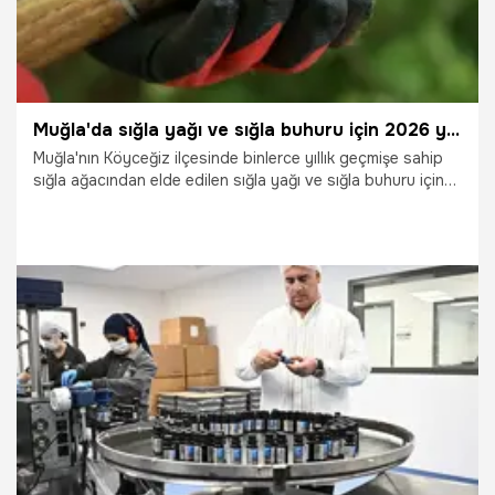
Muğla'da sığla yağı ve sığla buhuru için 2026 yılı üretim sezonu başladı
Muğla'nın Köyceğiz ilçesinde binlerce yıllık geçmişe sahip
sığla ağacından elde edilen sığla yağı ve sığla buhuru için
2026 yılı üretim sezonu başladı. Bu yıl 1 ton sığla yağı ve 3
ton sığla buhuru üretilmesinin hedeflendiği bildirildi.
23.06.2026
Gündem