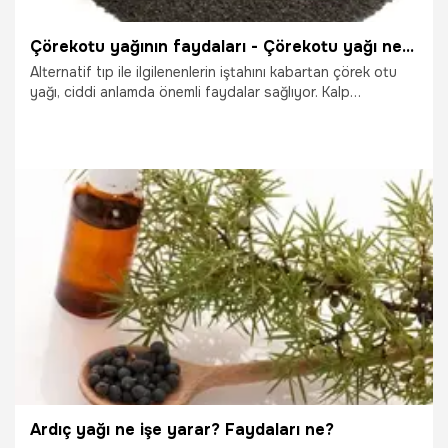
Çörekotu yağının faydaları - Çörekotu yağı ne işe yarar?
Alternatif tıp ile ilgilenenlerin iştahını kabartan çörek otu
yağı, ciddi anlamda önemli faydalar sağlıyor. Kalp
sağlığından kanseri önlemeye, damar tıkanıklığını
gidermeden cinsel isteği arttırmaya kadar birçok farklı
fayda sağlamaktadır.
19.10.2025
Sağlık
Ardıç yağı ne işe yarar? Faydaları ne?