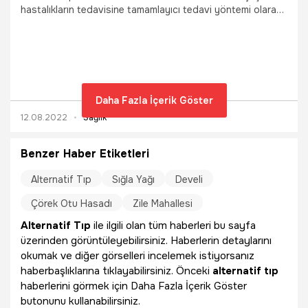
hastalıkların tedavisine tamamlayıcı tedavi yöntemi olarak
uygulandığını belirten Fizik Tedavi ve Rehabilitasyon
Uzmanı Dr. Ayşe Tuba Kurt, “Ozon tedavisindeki amaç;
vücudun fonksiyonlarının olması gerektiği hale
getirilmesidir. Birçok hastalığın tedavisinde kullanılan ozon
terapisi depresyon ve stresin azalmasını sağlıyor ayrıca
beyin fonksiyonlarını düzenleyerek, hafızayı güçlendiriyor”
Daha Fazla İçerik Göster
dedi.
12.08.2022
Sağlık
Benzer Haber Etiketleri
Alternatif Tıp
Sığla Yağı
Develi
Çörek Otu Hasadı
Zile Mahallesi
Alternatif Tıp
ile ilgili olan tüm haberleri bu sayfa
üzerinden görüntüleyebilirsiniz. Haberlerin detaylarını
okumak ve diğer görselleri incelemek istiyorsanız
haberbaşlıklarına tıklayabilirsiniz. Önceki
alternatif tıp
haberlerini görmek için Daha Fazla İçerik Göster
butonunu kullanabilirsiniz.