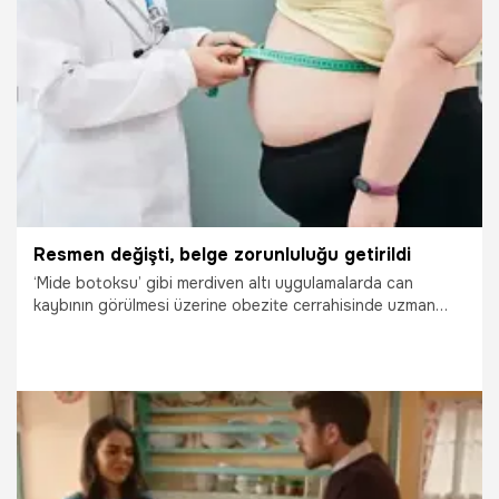
10.07.2023
Sağlık
Resmen değişti, belge zorunluluğu getirildi
‘Mide botoksu’ gibi merdiven altı uygulamalarda can
kaybının görülmesi üzerine obezite cerrahisinde uzman
hekimlere Sağlık Bakanlığı’ndan belge alma zorunluluğu
getirildi.
7.05.2023
Gündem