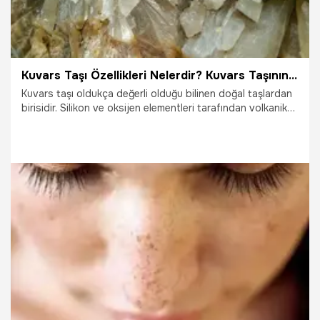
Kuvars Taşı Özellikleri Nelerdir? Kuvars Taşının En Bilinen Faydaları...
Kuvars taşı oldukça değerli olduğu bilinen doğal taşlardan
birisidir. Silikon ve oksijen elementleri tarafından volkanik
kayaçların çevresinde oluşan doğal taşlar kuvars olarak
bilinmektedir. Kristalli bir yapıya sahip olduğu için kuvars
kristali olarak da adlandırılmaktadır. Yeryüzünde en fazla
bulunan doğal taşlar arasında kuvars taşı da yer
almaktadır.
27.01.2024
Yaşam