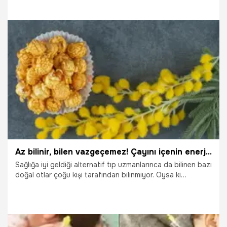
itibarıyla yürürlüğe giren uygulama, özellikle “özel amaçlı”
raporları kapsıyor.
17.06.2025
Adana
Az bilinir, bilen vazgeçemez! Çayını içenin enerjisi kat be kat artar! Aktar çarşılarının gözbebeği
Sağlığa iyi geldiği alternatif tıp uzmanlarınca da bilinen bazı
doğal otlar çoğu kişi tarafından bilinmiyor. Oysa ki
faydaları vücut için gerekli olan bu otlar arasında
Türkiye'nin doğusunda yetişen altın otu da yer alıyor.