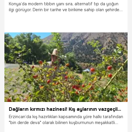
Konya’da modern tıbbın yanı sıra, alternatif tıp da yoğun
ilgi görüyor. Derin bir tarihe ve birikime sahip olan şehirde
eskiden kalma alışkanlıklar da devam ettiriliyor.
28.01.2026
Konya
Dağların kırmızı hazinesi! Kış aylarının vazgeçilmezinde hasat zamanı
Erzincan’da kış hazırlıkları kapsamında yöre halkı tarafından
"bin derde deva" olarak bilinen kuşburnunun meşakkatli
toplama ve işleme süreci devam ediyor. Kadınlar tarafından