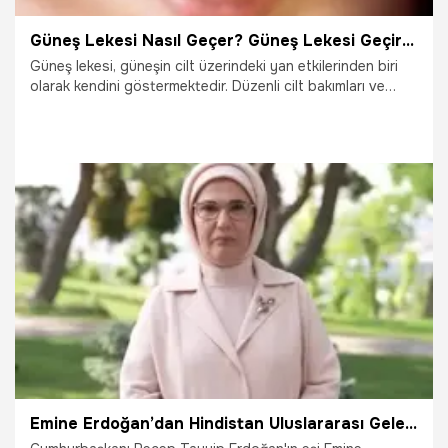
Güneş Lekesi Nasıl Geçer? Güneş Lekesi Geçiren Yöntemler, Püf Noktaları Nelerdir?
Güneş lekesi, güneşin cilt üzerindeki yan etkilerinden biri
olarak kendini göstermektedir. Düzenli cilt bakımları ve
zararlı güneş ışınlarından korunarak, güneş lekelerinden
kurtulmak mümkün olmaktadır.
2.01.2024
Sağlık
Emine Erdoğan’dan Hindistan Uluslararası Geleneksel ve Tamamlayıcı Tıp Kongresi’ne videolu mesaj