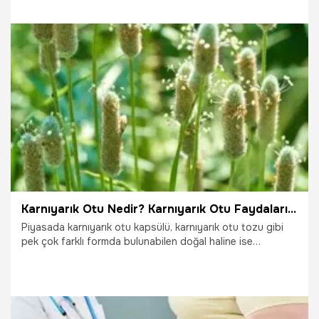
11.07.2023
Sağlık
Karnıyarık Otu Nedir? Karnıyarık Otu Faydaları Nelerdir?
Piyasada karnıyarık otu kapsülü, karnıyarık otu tozu gibi
pek çok farklı formda bulunabilen doğal haline ise
aktarlardan kolaylıkla ulaşılabilen karnıyarık otu oldukça
faydalı bir bitkidir. Özellikle bağırsaklar üzerinde gösterdiği
olumlu yönde etkileri sebebi ile bolca tercih edilmektedir.
Sağlıklı beslenmeye özen gösterenlerden, zayıflamak
isteyenlere birçok kişinin mutfağında yer buluyor.