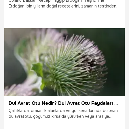
Cumhurbaşkanı Recep Tayyip Erdoğan'ın eşi Emine
Erdoğan, bin yılların doğal reçetelerini, zamanın testinden
geçmiş bir miras olarak gelecek nesillere aktarmanın kutlu
bir görev olduğunu belirtti.
17.08.2023
Gündem
Dul Avrat Otu Nedir? Dul Avrat Otu Faydaları Nelerdir?
Çalılıklarda, ormanlık alanlarda ve yol kenarlarında bulunan
dulavratotu, çoğumuz kırsalda yürürken veya araziye
giderken giysilerimize yapışan kahverengi, yapışkan tohum
başları olan bitkiler olarak bilinmektedir.