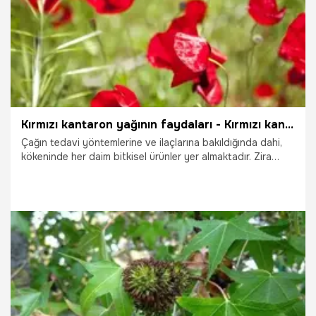
Kırmızı kantaron yağının faydaları - Kırmızı kantaron yağı ne işe yarar?
Çağın tedavi yöntemlerine ve ilaçlarına bakıldığında dahi,
kökeninde her daim bitkisel ürünler yer almaktadır. Zira
insanlar yüzyıllardan bu yana hastalıklara ve ağrılara çare
üretebilmek için ilaç yapmak adına şifalı bitkileri kullanmıştır.
Kırmızı kantaron yağının faydaları - Kırmızı kantaron yağı ne
işe yarar?
19.10.2025
Sağlık