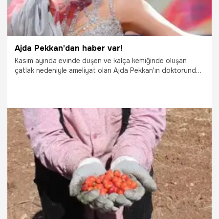
Ajda Pekkan'dan haber var!
Kasım ayında evinde düşen ve kalça kemiğinde oluşan
çatlak nedeniyle ameliyat olan Ajda Pekkan'ın doktorundan
sahneye dönüş izni çıktı. Süperstar, yılbaşı gecesi sahnede
olacak.
18.12.2022
Magazin