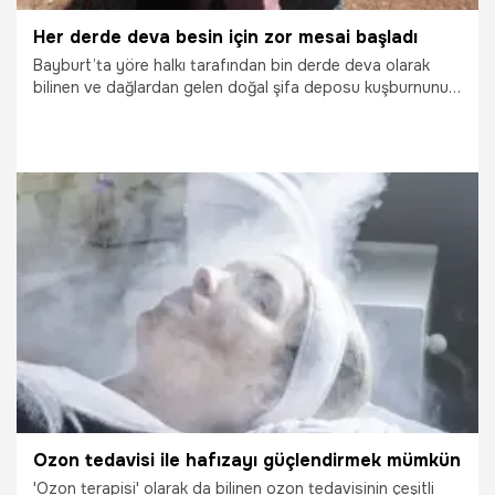
Her derde deva besin için zor mesai başladı
Bayburt’ta yöre halkı tarafından bin derde deva olarak
bilinen ve dağlardan gelen doğal şifa deposu kuşburnunun
zor mesaisi kış mevsiminin yaklaşmasıyla birlikte başladı.
Köyde yaşayan kadınlarca dikenli dallardan toplanan ve C
vitamini açısından oldukça zengin olan kuşburnu
sofralarda marmelat, reçel, çay olarak tüketiliyor.
23.09.2022
Yaşam
Ozon tedavisi ile hafızayı güçlendirmek mümkün
'Ozon terapisi' olarak da bilinen ozon tedavisinin çeşitli