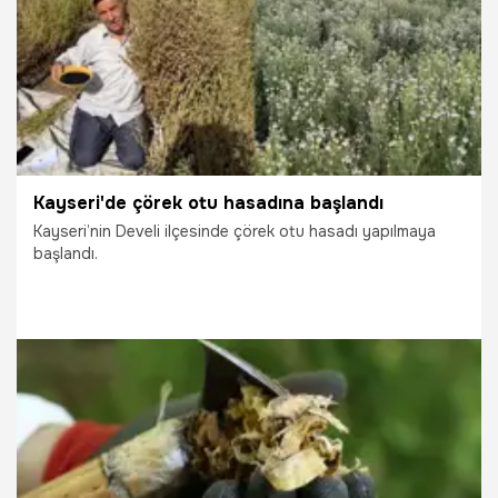
Kayseri'de çörek otu hasadına başlandı
Kayseri’nin Develi ilçesinde çörek otu hasadı yapılmaya
başlandı.
3.08.2026
Kayseri