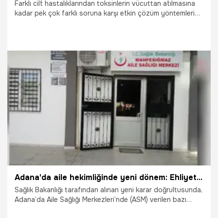
Farklı cilt hastalıklarından toksinlerin vücuttan atılmasına
kadar pek çok farklı soruna karşı etkin çözüm yöntemleri
sağlayan ardıç yağı, her yaştan insanın güvenle
kullanabileceği bir yağ. Peki Ardıç yağı ne işe yarar?
Faydaları ne? İşte detaylar...
19.10.2025
Yaşam
Adana'da aile hekimliğinde yeni dönem: Ehliyet, işe giriş ve sağlık raporları artık ücretli olacak
Sağlık Bakanlığı tarafından alınan yeni karar doğrultusunda,
Adana’da Aile Sağlığı Merkezleri’nde (ASM) verilen bazı
rapor hizmetleri ücretli hale getirildi. 15 Haziran 2025