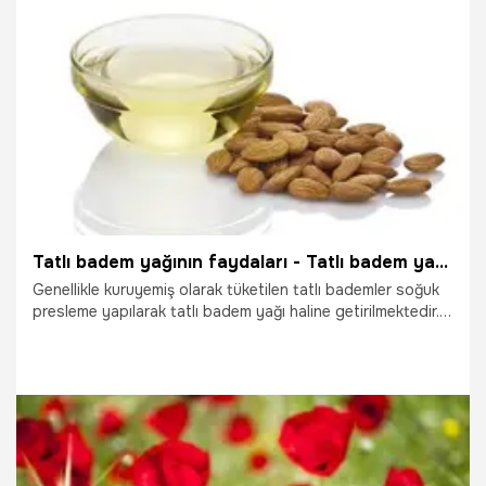
19.10.2025
Sağlık
Tatlı badem yağının faydaları - Tatlı badem yağı ne işe yarar?
Genellikle kuruyemiş olarak tüketilen tatlı bademler soğuk
presleme yapılarak tatlı badem yağı haline getirilmektedir.
Açık sarı renkteki ve yumuşak dokudaki bu yağ, özellikle cilt
ve saç problemleri ile savaşmak için kullanılmaktadır.
Kokusuyla huzur veren tatlı badem yağı, temizleme
losyonu bulunmadığında makyaj temizlemek için de
kullanılabilmektedir.
19.10.2025
Sağlık