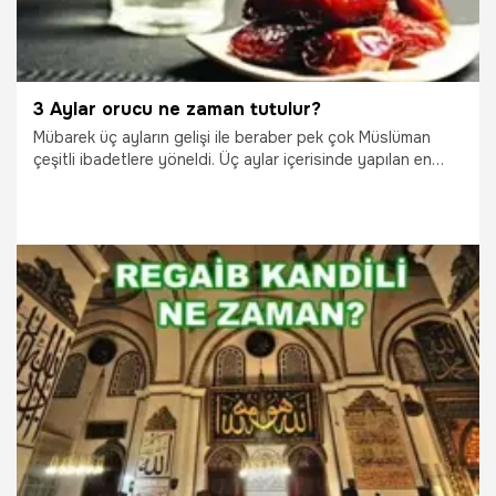
3 Aylar orucu ne zaman tutulur?
Mübarek üç ayların gelişi ile beraber pek çok Müslüman
çeşitli ibadetlere yöneldi. Üç aylar içerisinde yapılan en
önemli ibadetlerden biri olan oruç hangi gün tutulur? Oruç
tarihleri hakkında detaylı bilgiyi haberimizden
öğrenebilirsiniz.
29.09.2021
Gündem