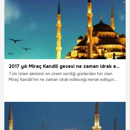
29.09.2021
Gündem
2017 yılı Miraç Kandili gecesi ne zaman idrak edilecek?
Tüm İslam aleminin en önem verdiği günlerden biri olan
Miraç Kandili'nin ne zaman idrak edileceği merak ediliyor.
Mübarek Üç Aylar içerisinde yer alan Miraç Kandili 2017
yılında kutlanacak. İşte Miraç Kandili gecesinin hangi tarihe
denk geldiği...
29.09.2021
Gündem