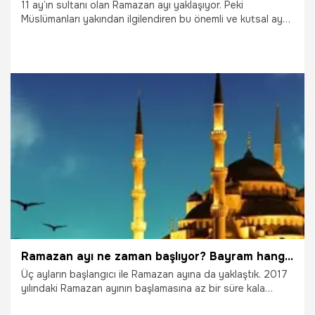
11 ay’ın sultanı olan Ramazan ayı yaklaşıyor. Peki
Müslümanları yakından ilgilendiren bu önemli ve kutsal ay
bu sene hangi ayın kaçıncı güne denk gelecek? Ve kaç gün
sürecek? İşte Ramazan hakkında tüm merak edilenler!
29.09.2021
Gündem
Ramazan ayı ne zaman başlıyor? Bayram hangi gün?
Üç ayların başlangıcı ile Ramazan ayına da yaklaştık. 2017
yılındaki Ramazan ayının başlamasına az bir süre kala
herkes Ramazanın en zaman olduğuna ve ilk orucun hangi