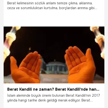
Berat kelimesinin sözlük anlamı temize çıkma, aklanma,
ceza ve sorumluluktan kurtulma, borçlardan arınma gibi
sözcüklere karşılık gelir. İslam dininde de var olan önemli
kandillerin biri de Berat Kandili’dir. Yüce Allah’ın rahmet ve
mağfiretinin tecelli ettiği, kullarını bağışlamak için kapılarını
ardına kadar açtığı bu önemli gecede tüm kullarının bazı
yapması gereken bazı ibadetler bulunur. Berat kandili
hakkında tüm merak ettiğiniz detayları haberimizden
öğrenebilirsiniz.
29.09.2021
Gündem
Berat Kandili ne zaman? Berat Kandili'nde hangi ibadetler yapılmalı?
İslam aleminde büyük önemi bulunan Berat Kandili'nin 2017
yılında hangi tarihe denk geldiği merak ediliyor. Berat
Kandili'nin tarihçesi ve bu özel günde yapılması gereken