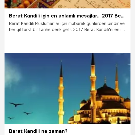
Berat Kandili için en anlamlı mesajlar... 2017 Berat Kandili ne zaman?
Berat Kandili Müslümanlar için mübarek günlerden biridir ve
her yıl farklı bir tarihe denk gelir. 2017 Berat Kandili'ni en iyi
şekilde geçirmek Allah'a bol bol dua etmek gerekir. İşte
sevdiklerinize Berat Kandili'nin önemini sevdiklerinize
anlatmak ve onları mutlu etmeniz için en anlamlı mesajları
derledik.
29.09.2021
Gündem
Berat Kandili ne zaman?