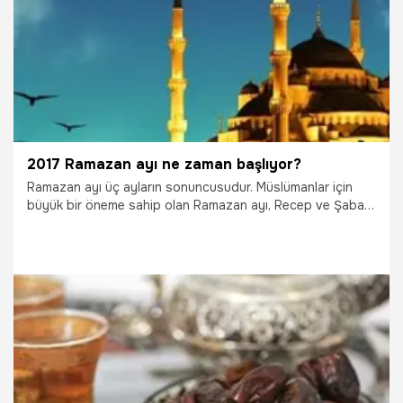
2017 Ramazan ayı ne zaman başlıyor?
Ramazan ayı üç ayların sonuncusudur. Müslümanlar için
büyük bir öneme sahip olan Ramazan ayı, Recep ve Şaban
aylarından sonra gelir. Ramazan ayının başlamasına az bir
süre kaldı. Peki ilk oruç ne zaman tutulacak? Ramazan
Bayramı ne zaman kutlanacak? 2017 Ramazan ayı ile ilgili
tüm detaylar haberimizde…
29.09.2021
Gündem