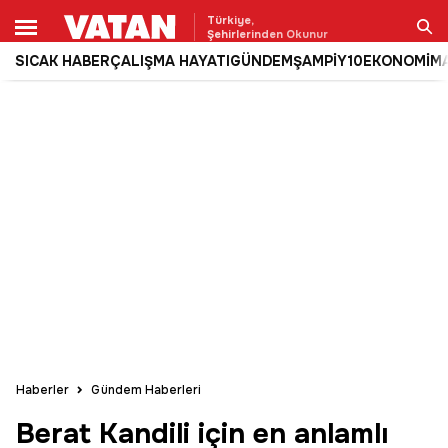
Türkiye,
Şehirlerinden Okunur
SICAK HABER
ÇALIŞMA HAYATI
GÜNDEM
ŞAMPİY10
EKONOMİ
M
Ara
Haberler
Gündem Haberleri
Berat Kandili için en anlamlı