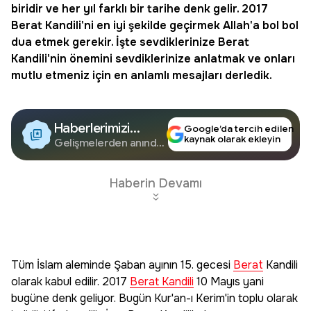
biridir ve her yıl farklı bir tarihe denk gelir. 2017
Berat Kandili
'ni en iyi şekilde geçirmek Allah'a bol bol
dua etmek gerekir. İşte sevdiklerinize Berat
Kandili'nin önemini sevdiklerinize anlatmak ve onları
mutlu etmeniz için en anlamlı mesajları derledik.
Haberlerimizi
Google’da tercih edilen
kaynak olarak ekleyin
Google'da Takip
Gelişmelerden anında
haberdar olun.
Edin
Haberin Devamı
Tüm İslam aleminde Şaban ayının 15. gecesi
Berat
Kandili
olarak kabul edilir. 2017
Berat Kandili
10 Mayıs yani
bugüne denk geliyor. Bugün Kur'an-ı Kerim'in toplu olarak